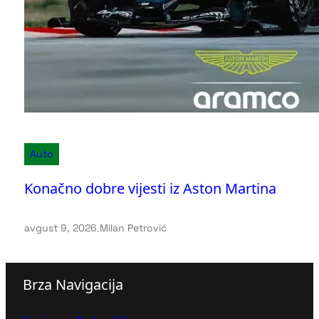
Auto
Konačno dobre vijesti iz Aston Martina
avgust 9, 2026
.
Milan Petrović
Brza Navigacija