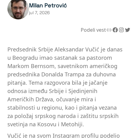
Milan Petrović
jul 7, 2026
Link
Facebook
Instagram
Twitter
Podeli vest
Predsednik Srbije Aleksandar Vučić je danas
u Beogradu imao sastanak sa pastorom
Markom Bernsom, savetnikom američkog
predsednika Donalda Trampa za duhovna
pitanja. Tema razgovora bila je jačanje
odnosa između Srbije i Sjedinjenih
Američkih Država, očuvanje mira i
stabilnosti u regionu, kao i pitanja vezana
za položaj srpskog naroda i zaštitu srpskih
svetinja na Kosovu i Metohiji.
Vučić je na svom Instagram profilu podelio