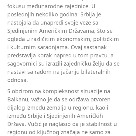
fokusu međunarodne zajednice. U
poslednjih nekoliko godina, Srbija je
nastojala da unapredi svoje veze sa
Sjedinjenim Američkim Državama, što se
ogleda u različitim ekonomskim, političkim
i kulturnim saradnjama. Ovaj sastanak
predstavlja korak napred u tom pravcu, a
sagovornici su izrazili zajedničku želju da se
nastavi sa radom na jačanju bilateralnih
odnosa.
S obzirom na kompleksnost situacije na
Balkanu, važno je da se održava otvoren
dijalog između zemalja u regionu, kao i
između Srbije i Sjedinjenih Američkih
Država. Vučić je naglasio da je stabilnost u
regionu od ključnog značaja ne samo za