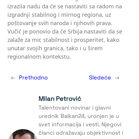
izrazila nadu da će se nastaviti sa radom na
izgradnji stabilnog i mirnog regiona, uz
poštovanje svih naroda i njihovih prava.
Vučić je ponovio da će Srbija nastaviti da se
zalaže za mir, stabilnost i prosperitet, kako
unutar svojih granica, tako i u širem
regionalnom kontekstu.
←
Prethodno
Sledeće
→
Milan Petrović
Talentovani novinar i glavni
urednik Balkan24, uronjen je u
svet informacija i vesti. Njegovi
članci odražavaju objektivnost i