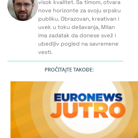
visok kvalitet. Sa timom, otvara
nove horizonte za svoju srpsku
publiku. Obrazovan, kreativan i
uvek u toku dešavanja, Milan
ima zadatak da donese svež i
ubedljiv pogled na savremene
vesti.
PROČITAJTE TAKOĐE: