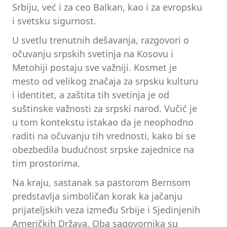
Srbiju, već i za ceo Balkan, kao i za evropsku
i svetsku sigurnost.
U svetlu trenutnih dešavanja, razgovori o
očuvanju srpskih svetinja na Kosovu i
Metohiji postaju sve važniji. Kosmet je
mesto od velikog značaja za srpsku kulturu
i identitet, a zaštita tih svetinja je od
suštinske važnosti za srpski narod. Vučić je
u tom kontekstu istakao da je neophodno
raditi na očuvanju tih vrednosti, kako bi se
obezbedila budućnost srpske zajednice na
tim prostorima.
Na kraju, sastanak sa pastorom Bernsom
predstavlja simboličan korak ka jačanju
prijateljskih veza između Srbije i Sjedinjenih
Američkih Država. Oba sagovornika su