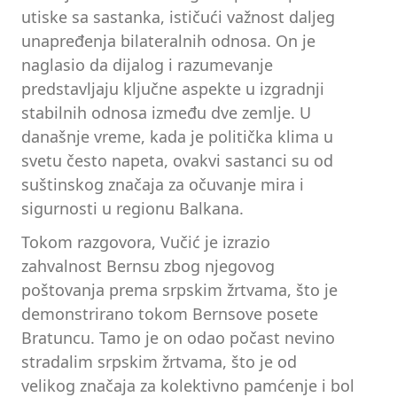
utiske sa sastanka, ističući važnost daljeg
unapređenja bilateralnih odnosa. On je
naglasio da dijalog i razumevanje
predstavljaju ključne aspekte u izgradnji
stabilnih odnosa između dve zemlje. U
današnje vreme, kada je politička klima u
svetu često napeta, ovakvi sastanci su od
suštinskog značaja za očuvanje mira i
sigurnosti u regionu Balkana.
Tokom razgovora, Vučić je izrazio
zahvalnost Bernsu zbog njegovog
poštovanja prema srpskim žrtvama, što je
demonstrirano tokom Bernsove posete
Bratuncu. Tamo je on odao počast nevino
stradalim srpskim žrtvama, što je od
velikog značaja za kolektivno pamćenje i bol