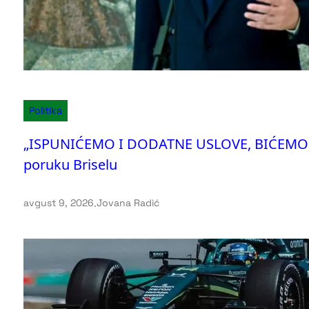
Politika
„ISPUNIĆEMO I DODATNE USLOVE, BIĆEMO JO
poruku Briselu
avgust 9, 2026
.
Jovana Radić