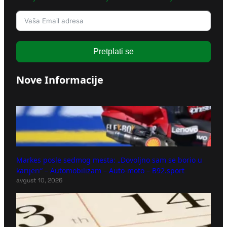
Pretplati se
Nove Informacije
Markes posle sedmog mesta: „Dovoljno sam se borio u
karijeri“ – Automobilizam – Auto-moto – B92.sport
avgust 10, 2026