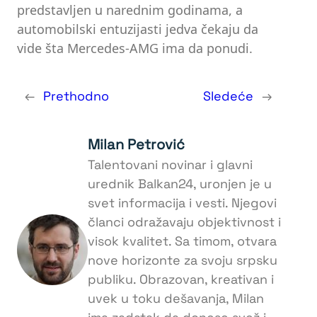
predstavljen u narednim godinama, a
automobilski entuzijasti jedva čekaju da
vide šta Mercedes-AMG ima da ponudi.
←
Prethodno
Sledeće
→
Milan Petrović
Talentovani novinar i glavni
urednik Balkan24, uronjen je u
svet informacija i vesti. Njegovi
članci odražavaju objektivnost i
visok kvalitet. Sa timom, otvara
nove horizonte za svoju srpsku
publiku. Obrazovan, kreativan i
uvek u toku dešavanja, Milan