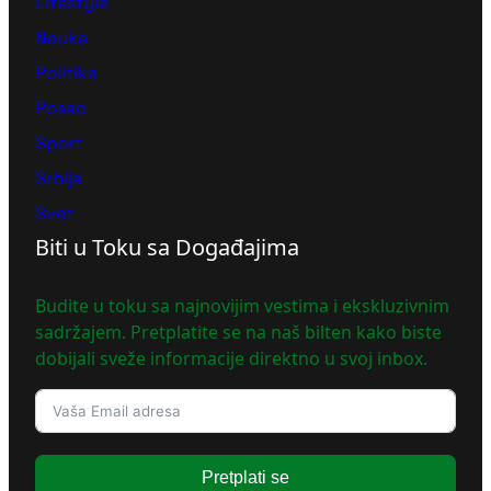
Lifestyle
Nauka
Politika
Posao
Sport
Srbija
Svet
Biti u Toku sa Događajima
Budite u toku sa najnovijim vestima i ekskluzivnim
sadržajem. Pretplatite se na naš bilten kako biste
dobijali sveže informacije direktno u svoj inbox.
Pretplati se