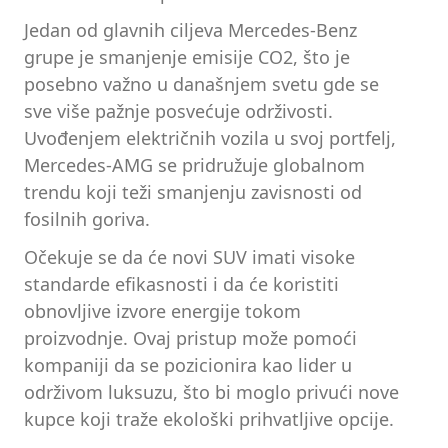
Jedan od glavnih ciljeva Mercedes-Benz
grupe je smanjenje emisije CO2, što je
posebno važno u današnjem svetu gde se
sve više pažnje posvećuje održivosti.
Uvođenjem električnih vozila u svoj portfelj,
Mercedes-AMG se pridružuje globalnom
trendu koji teži smanjenju zavisnosti od
fosilnih goriva.
Očekuje se da će novi SUV imati visoke
standarde efikasnosti i da će koristiti
obnovljive izvore energije tokom
proizvodnje. Ovaj pristup može pomoći
kompaniji da se pozicionira kao lider u
održivom luksuzu, što bi moglo privući nove
kupce koji traže ekološki prihvatljive opcije.