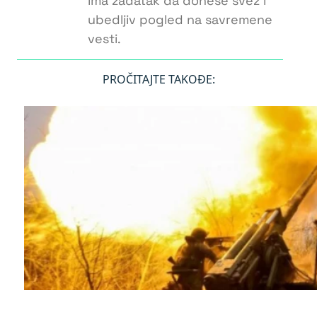
ima zadatak da donese svež i
ubedljiv pogled na savremene
vesti.
PROČITAJTE TAKOĐE: