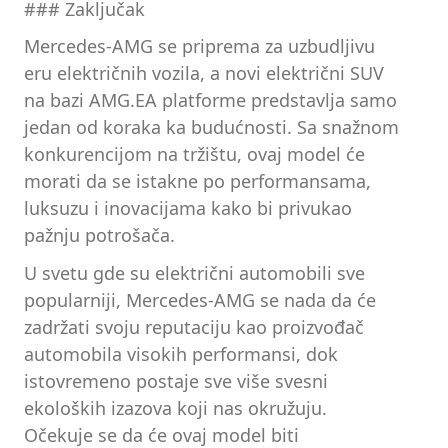
### Zaključak
Mercedes-AMG se priprema za uzbudljivu
eru električnih vozila, a novi električni SUV
na bazi AMG.EA platforme predstavlja samo
jedan od koraka ka budućnosti. Sa snažnom
konkurencijom na tržištu, ovaj model će
morati da se istakne po performansama,
luksuzu i inovacijama kako bi privukao
pažnju potrošača.
U svetu gde su električni automobili sve
popularniji, Mercedes-AMG se nada da će
zadržati svoju reputaciju kao proizvođač
automobila visokih performansi, dok
istovremeno postaje sve više svesni
ekoloških izazova koji nas okružuju.
Očekuje se da će ovaj model biti