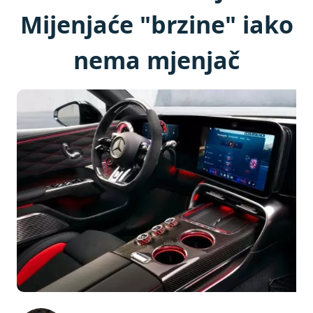
Mijenjaće "brzine" iako
nema mjenjač