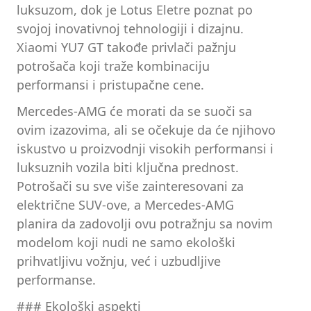
luksuzom, dok je Lotus Eletre poznat po
svojoj inovativnoj tehnologiji i dizajnu.
Xiaomi YU7 GT takođe privlači pažnju
potrošača koji traže kombinaciju
performansi i pristupačne cene.
Mercedes-AMG će morati da se suoči sa
ovim izazovima, ali se očekuje da će njihovo
iskustvo u proizvodnji visokih performansi i
luksuznih vozila biti ključna prednost.
Potrošači su sve više zainteresovani za
električne SUV-ove, a Mercedes-AMG
planira da zadovolji ovu potražnju sa novim
modelom koji nudi ne samo ekološki
prihvatljivu vožnju, već i uzbudljive
performanse.
### Ekološki aspekti