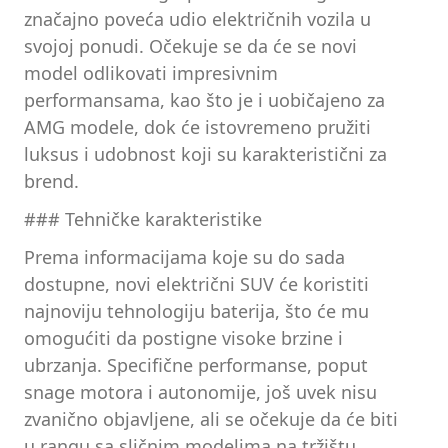
značajno poveća udio električnih vozila u
svojoj ponudi. Očekuje se da će se novi
model odlikovati impresivnim
performansama, kao što je i uobičajeno za
AMG modele, dok će istovremeno pružiti
luksus i udobnost koji su karakteristični za
brend.
### Tehničke karakteristike
Prema informacijama koje su do sada
dostupne, novi električni SUV će koristiti
najnoviju tehnologiju baterija, što će mu
omogućiti da postigne visoke brzine i
ubrzanja. Specifične performanse, poput
snage motora i autonomije, još uvek nisu
zvanično objavljene, ali se očekuje da će biti
u rangu sa sličnim modelima na tržištu.