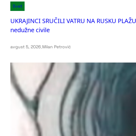
Svet
UKRAJINCI SRUČILI VATRU NA RUSKU PLAŽ
nedužne civile
avgust 5, 2026
.
Milan Petrović