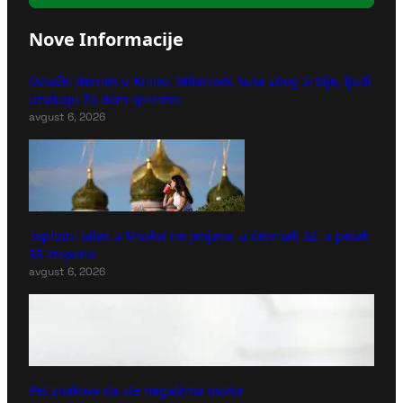
Nove Informacije
Ustaški dernek u Kninu: Milanović kuka zbog Srbije, ljudi
uzvikuju Za dom spremni
avgust 6, 2026
Toplotni talas u Moskvi ne jenjava, u četvrtak 32, u petak
33 stepena
avgust 6, 2026
Pet znakova da ste negativna osoba