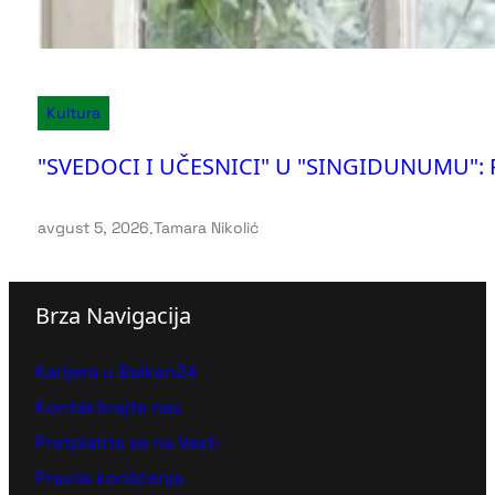
Kultura
"SVEDOCI I UČESNICI" U "SINGIDUNUMU": Pr
avgust 5, 2026
.
Tamara Nikolić
Brza Navigacija
Karijera u Balkan24
Kontaktirajte nas
Pretplatite se na Vesti
Pravila korišćenja