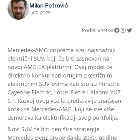
Milan Petrović
jul 7, 2026
Link
Facebook
Instagram
Twitter
Podeli vest
Mercedes-AMG priprema svoj najsnažniji
električni SUV, koji će biti zasnovan na
novoj AMG.EA platformi. Ovaj model će
direktno konkurisati drugim prestižnim
električnim SUV-ovima kao što su Porsche
Cayenne Electric, Lotus Eletre i Xiaomi YU7
GT. Razvoj ovog vozila predstavlja značajan
korak za Mercedes-AMG, koji se sve više
usmerava ka elektrifikaciji svog portfolija.
Novi SUV će biti deo šire strategije
Mercedes-Benz grupe da do 2030. godine