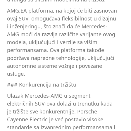
AMG.EA platforma, na kojoj će biti zasnovan
ovaj SUV, omogućava fleksibilnost u dizajnu
i inženjeringu, što znači da će Mercedes-
AMG moći da razvija različite varijante ovog
modela, uključujući i verzije sa višim
performansama. Ova platforma takođe
podržava napredne tehnologije, uključujući
autonomne sisteme vožnje i povezane
usluge.
### Konkurencija na tržištu
Ulazak Mercedes-AMG u segment
električnih SUV-ova dolazi u trenutku kada
je tržište sve konkurentnije. Porsche
Cayenne Electric je već postavio visoke
standarde sa izvanrednim performansama i