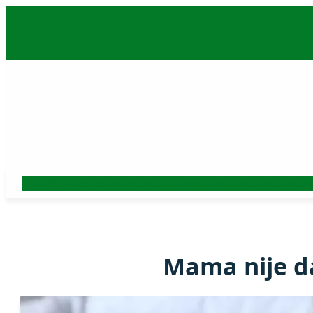
Skoči
na
sadržaj
Auto
Beograd
Srbija
Politika
Ekonomija
Biznis
Hronika
Kultura
Nauk
Mama nije da