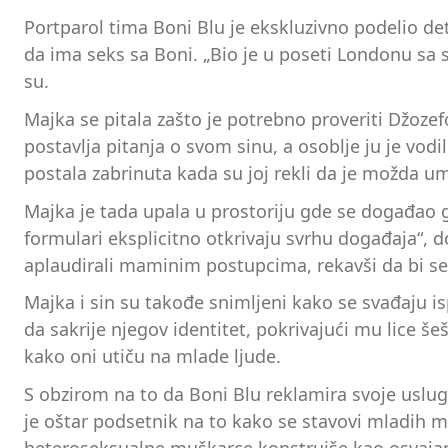
Portparol tima Boni Blu je ekskluzivno podelio deta
da ima seks sa Boni. „Bio je u poseti Londonu sa s
su.
Majka se pitala zašto je potrebno proveriti Džozefo
postavlja pitanja o svom sinu, a osoblje ju je vodi
postala zabrinuta kada su joj rekli da je možda u
Majka je tada upala u prostoriju gde se događao gr
formulari eksplicitno otkrivaju svrhu događaja“, 
aplaudirali maminim postupcima, rekavši da bi se i 
Majka i sin su takođe snimljeni kako se svađaju i
da sakrije njegov identitet, pokrivajući mu lice š
kako oni utiču na mlade ljude.
S obzirom na to da Boni Blu reklamira svoje uslu
je oštar podsetnik na to kako se stavovi mladih 