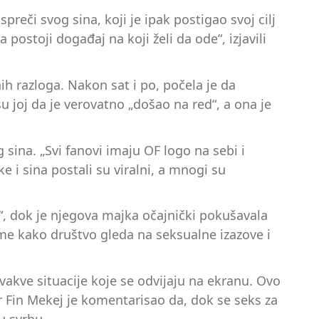
preči svog sina, koji je ipak postigao svoj cilj
ostoji događaj na koji želi da ode“, izjavili
ih razloga. Nakon sat i po, počela je da
su joj da je verovatno „došao na red“, a ona je
 sina. „Svi fanovi imaju OF logo na sebi i
 i sina postali su viralni, a mnogi su
“, dok je njegova majka očajnički pokušavala
tome kako društvo gleda na seksualne izazove i
akve situacije koje se odvijaju na ekranu. Ovo
 Fin Mekej je komentarisao da, dok se seks za