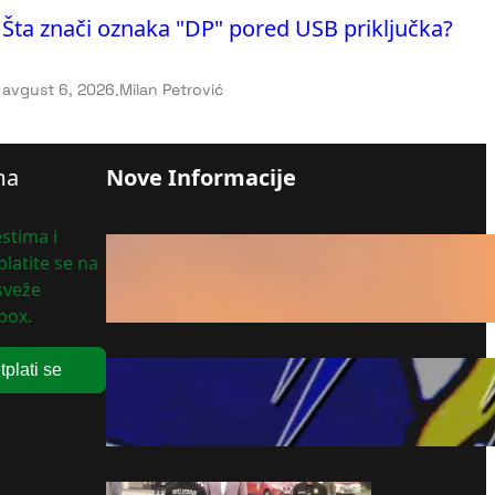
Šta znači oznaka "DP" pored USB priključka?
avgust 6, 2026
.
Milan Petrović
ma
Nove Informacije
stima i
Apokaliptičan prizor na nebu
latite se na
iznad Srbije: Građani u šoku,
 sveže
ovo se retko viđa (Foto)
box.
avgust 6, 2026
tplati se
Preminuo muškarac nakon
uboda stršljenja
avgust 6, 2026