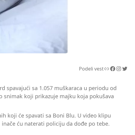
Link
Facebook
Instagram
Twitter
Podeli vest
ekord spavajući sa 1.057 muškaraca u periodu od
uo snimak koji prikazuje majku koja pokušava
h koji će spavati sa Boni Blu. U video klipu
inače ću naterati policiju da dođe po tebe.