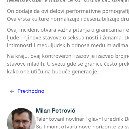
heteroseksualne muškarce konstruiše kao osvajanje,
On dodaje da ovi delovi performativne pornografije 
Ova vrsta kulture normalizuje i desenzibilizuje d
Ovaj incident otvara važna pitanja o granicama i e
ljude i njihove stavove o seksualnosti i ženama.
intimnosti i međuljudskih odnosa među mladima
Na kraju, ovaj kontroverzni izazov je izazvao broj
stavove mladih. U svetu gde se granice često pre
kako one utiču na buduće generacije.
←
Prethodno
Milan Petrović
Talentovani novinar i glavni urednik Ba
Sa timom, otvara nove horizonte za s