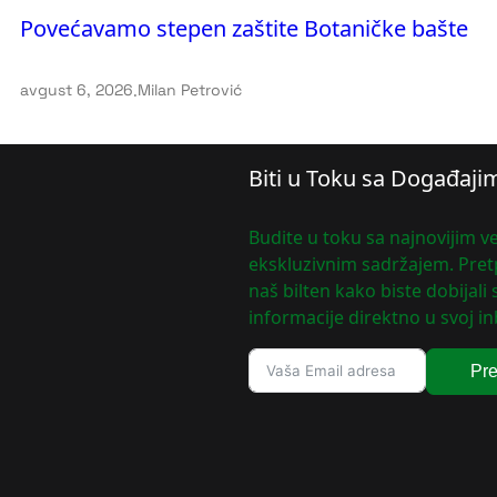
Povećavamo stepen zaštite Botaničke bašte
avgust 6, 2026
.
Milan Petrović
Biti u Toku sa Događaji
Budite u toku sa najnovijim ve
ekskluzivnim sadržajem. Pretp
naš bilten kako biste dobijali
informacije direktno u svoj in
Pre