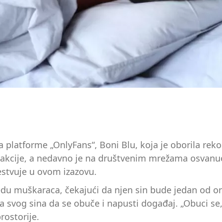
zda platforme „OnlyFans“, Boni Blu, koja je oborila r
 reakcije, a nedavno je na društvenim mrežama osvan
estvuje u ovom izazovu.
edu muškaraca, čekajući da njen sin bude jedan od oni
 svog sina da se obuče i napusti događaj. „Obuci se, 
rostorije.