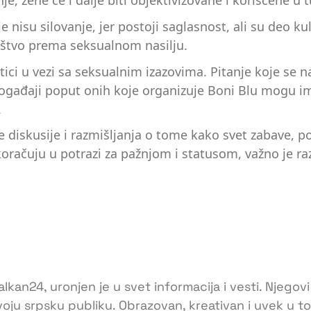
 žene će i dalje biti objektivizovane i korišćene u t
nisu silovanje, jer postoji saglasnost, ali su deo kul
ruštvo prema seksualnom nasilju.
tici u vezi sa seksualnim izazovima. Pitanje koje se 
 Događaji poput onih koje organizuje Boni Blu mogu i
.
ne diskusije i razmišljanja o tome kako svet zabave,
koračuju u potrazi za pažnjom i statusom, važno je r
lkan24, uronjen je u svet informacija i vesti. Njegovi
voju srpsku publiku. Obrazovan, kreativan i uvek u 