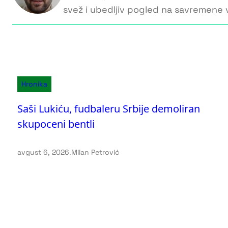
svež i ubedljiv pogled na savremene v
Hronika
Saši Lukiću, fudbaleru Srbije demoliran
skupoceni bentli
avgust 6, 2026
.
Milan Petrović