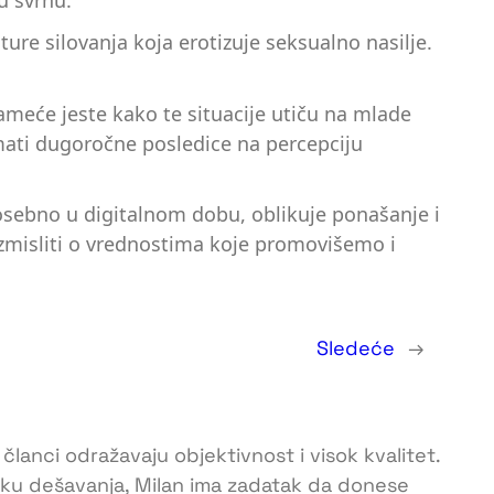
u svrhu.
ture silovanja koja erotizuje seksualno nasilje.
nameće jeste kako te situacije utiču na mlade
mati dugoročne posledice na percepciju
 posebno u digitalnom dobu, oblikuje ponašanje i
azmisliti o vrednostima koje promovišemo i
Sledeće
→
 članci odražavaju objektivnost i visok kvalitet.
toku dešavanja, Milan ima zadatak da donese