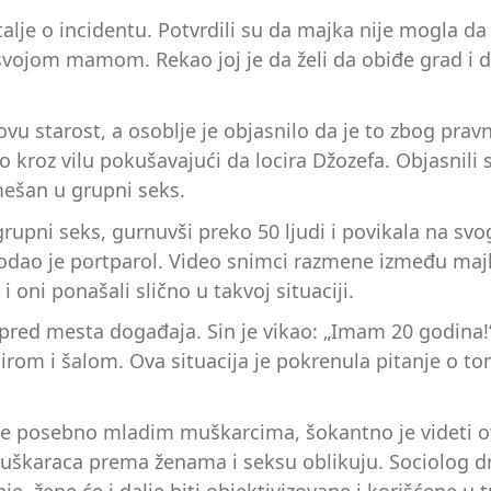
lje o incidentu. Potvrdili su da majka nije mogla da s
vojom mamom. Rekao joj je da želi da obiđe grad i da p
vu starost, a osoblje je objasnilo da je to zbog pravn
lo kroz vilu pokušavajući da locira Džozefa. Objasnili 
mešan u grupni seks.
upni seks, gurnuvši preko 50 ljudi i povikala na svog
dodao je portparol. Video snimci razmene između majke
oni ponašali slično u takvoj situaciji.
spred mesta događaja. Sin je vikao: „Imam 20 godina!
eširom i šalom. Ova situacija je pokrenula pitanje o 
ge posebno mladim muškarcima, šokantno je videti ov
muškaraca prema ženama i seksu oblikuju. Sociolog dr