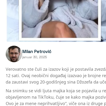
Milan Petrović
januar 30, 2025
Verovatno ste čuli za izazov koji je postavila zve
12 sati. Ovaj neobični događaj izazvao je brojne
da zaustavi svog 20-godišnjeg sina Džozefa da uč
Na snimku se vidi ljuta majka koja se pojavila u r
objavljenom na TikToku, čuje se kako majka poziva
Ovo je za mene neprihvatljivo“, viče ona iz druge p