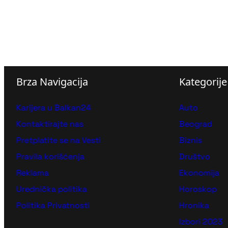
Brza Navigacija
Kategorije
Karijera u Balkan24
Auto
Kontaktirajte nas
Beograd
Pretplatite se na Vesti
Biznis
Pravila korišćenja
Društvo
Reklama
Ekonomija
Urednička politika
Horoskop
Politika Privatnosti
Hronika
Izbori 2023