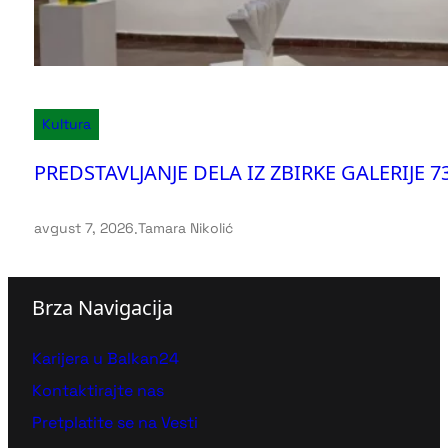
Kultura
PREDSTAVLJANJE DELA IZ ZBIRKE GALERIJE 73:
avgust 7, 2026
.
Tamara Nikolić
Brza Navigacija
Karijera u Balkan24
Kontaktirajte nas
Pretplatite se na Vesti