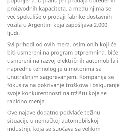
popunjena. U planu je i prodaja određenih
proizvodnih kapaciteta, a među njima se
već spekuliše o prodaji fabrike dostavnih
vozila u Argentini koja zapošljava 2.000
ljudi.
Svi prihodi od ovih mera, osim onih koji će
biti usmereni na program otpremnina, biće
usmereni na razvoj električnih automobila i
napredne tehnologije u motorima sa
unutrašnjim sagorevanjem. Kompanija se
fokusira na pokrivanje troškova i osiguranje
svoje konkurentnosti na tržištu koje se
rapidno menja.
Ove najave dodatno podvlače težinu
situacije u nemačkoj automobilskoj
industriji, koja se suočava sa velikim