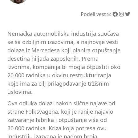
Link
Facebook
Instagram
Twitter
Podeli vest
Nemačka automobilska industrija suočava
se sa ozbiljnim izazovima, a najnovije vesti
dolaze iz Mercedesa koji planira otpuštanje
desetina hiljada zaposlenih. Prema
izvorima, kompanija bi mogla otpustiti oko
20.000 radnika u okviru restrukturiranja
koje ima za cilj prilagođavanje tržišnim
uslovima.
Ova odluka dolazi nakon slične najave od
strane Folksvagena, koji je ranije najavio
zatvaranje fabrika i otpuštanje više od
30.000 radnika. Kriza koja potresa ovu
industriju izazvana je padom broja