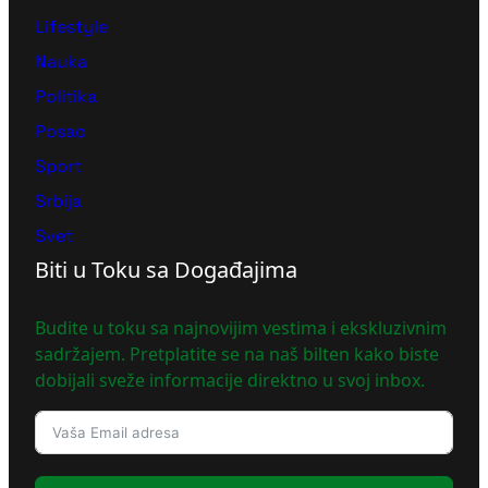
Lifestyle
Nauka
Politika
Posao
Sport
Srbija
Svet
Biti u Toku sa Događajima
Budite u toku sa najnovijim vestima i ekskluzivnim
sadržajem. Pretplatite se na naš bilten kako biste
dobijali sveže informacije direktno u svoj inbox.