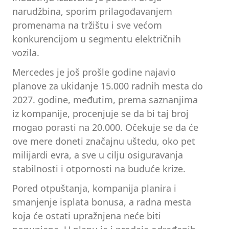
narudžbina, sporim prilagođavanjem
promenama na tržištu i sve većom
konkurencijom u segmentu električnih
vozila.
Mercedes je još prošle godine najavio
planove za ukidanje 15.000 radnih mesta do
2027. godine, međutim, prema saznanjima
iz kompanije, procenjuje se da bi taj broj
mogao porasti na 20.000. Očekuje se da će
ove mere doneti značajnu uštedu, oko pet
milijardi evra, a sve u cilju osiguravanja
stabilnosti i otpornosti na buduće krize.
Pored otpuštanja, kompanija planira i
smanjenje isplata bonusa, a radna mesta
koja će ostati upražnjena neće biti