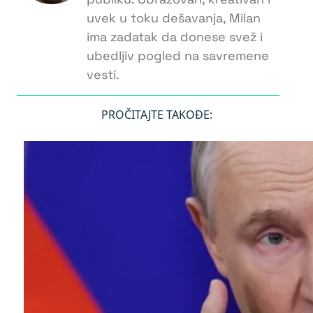
uvek u toku dešavanja, Milan
ima zadatak da donese svež i
ubedljiv pogled na savremene
vesti.
PROČITAJTE TAKOĐE: