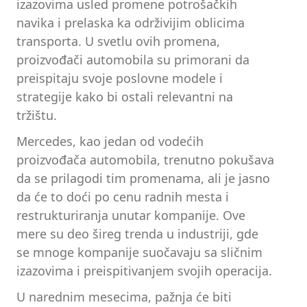
izazovima usled promene potrošačkih
navika i prelaska ka održivijim oblicima
transporta. U svetlu ovih promena,
proizvođači automobila su primorani da
preispitaju svoje poslovne modele i
strategije kako bi ostali relevantni na
tržištu.
Mercedes, kao jedan od vodećih
proizvođača automobila, trenutno pokušava
da se prilagodi tim promenama, ali je jasno
da će to doći po cenu radnih mesta i
restrukturiranja unutar kompanije. Ove
mere su deo šireg trenda u industriji, gde
se mnoge kompanije suočavaju sa sličnim
izazovima i preispitivanjem svojih operacija.
U narednim mesecima, pažnja će biti