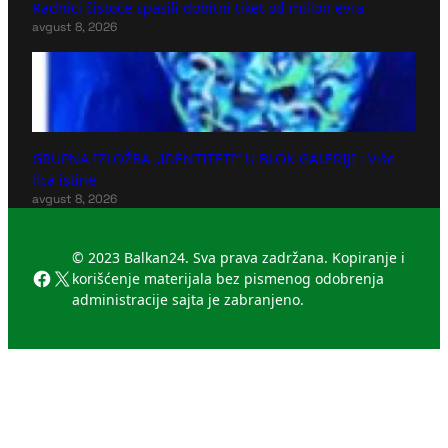
Radnici čistoće spasili dobitni tiket od milion evra
avgust 8, 2026
GRUPNA IZLOŽBA „IDENTITETI“ U BLOK GALERIJI : Više
lica istine
avgust 8, 2026
© 2023 Balkan24. Sva prava zadržana. Kopiranje i
Facebook
X
korišćenje materijala bez pismenog odobrenja
administracije sajta je zabranjeno.