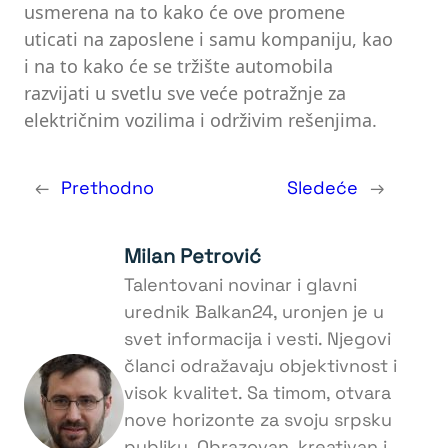
usmerena na to kako će ove promene
uticati na zaposlene i samu kompaniju, kao
i na to kako će se tržište automobila
razvijati u svetlu sve veće potražnje za
električnim vozilima i održivim rešenjima.
←
Prethodno
Sledeće
→
Milan Petrović
Talentovani novinar i glavni
urednik Balkan24, uronjen je u
svet informacija i vesti. Njegovi
članci odražavaju objektivnost i
visok kvalitet. Sa timom, otvara
nove horizonte za svoju srpsku
publiku. Obrazovan, kreativan i