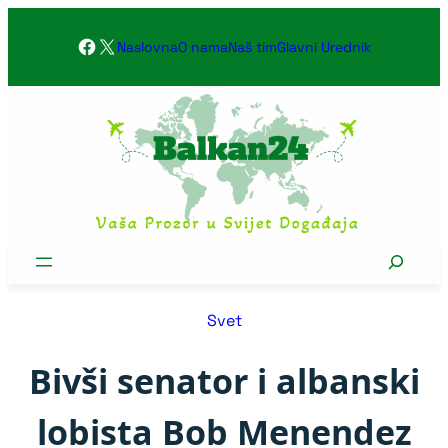
Skoči
Facebook
X
na
Naslovna
O nama
Naš tim
Glavni Urednik
sadržaj
Search
Svet
Bivši senator i albanski
lobista Bob Menendez