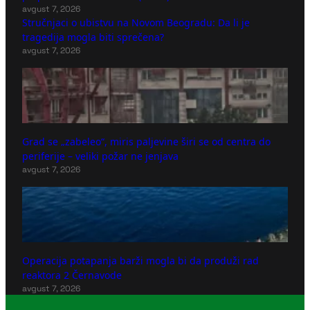
avgust 7, 2026
Stručnjaci o ubistvu na Novom Beogradu: Da li je
tragedija mogla biti sprečena?
avgust 7, 2026
Grad se „zabeleo“, miris paljevine širi se od centra do
periferije – veliki požar ne jenjava
avgust 7, 2026
Operacija potapanja barži mogla bi da produži rad
reaktora 2 Černavode
avgust 7, 2026