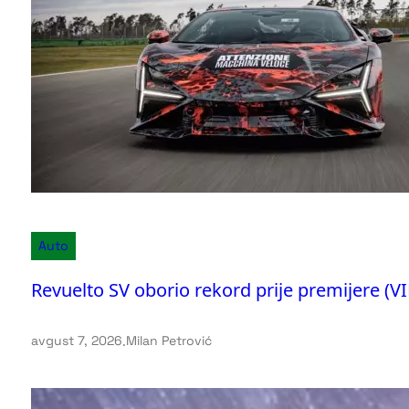
Auto
Revuelto SV oborio rekord prije premijere (V
avgust 7, 2026
.
Milan Petrović