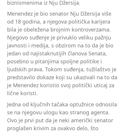
biznismenima iz Nju Džersija.
Menendez je bio senator Nju Džersija više
od 18 godina, a njegova politička karijera
bila je obeležena brojnim kontroverzama.
Njegovo suđenje je privuklo veliku pažnju
javnosti i medija, s obzirom na to da je bio
jedan od najistaknutijih članova Senata,
posebno u pitanjima spoljne politike i
ljudskih prava. Tokom suđenja, tužilaštvo je
predstavilo dokaze koji su ukazivali na to da
je Menendez koristio svoj politički uticaj za
lične koristi.
Jedna od ključnih tačaka optužnice odnosila
se na njegovu ulogu kao stranog agenta.
Ovo je prvi put da je neki američki senator
proglašen krivim za ovakvo delo, što