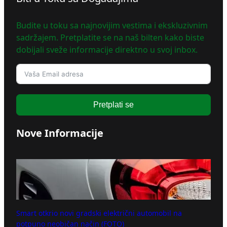
Budite u toku sa najnovijim vestima i ekskluzivnim
sadržajem. Pretplatite se na naš bilten kako biste
dobijali sveže informacije direktno u svoj inbox.
Pretplati se
Nove Informacije
Smart otkrio novi gradski električni automobil na
potpuno neobičan način (FOTO)