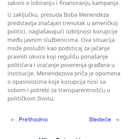
zakoni o lobiranju i finansiranju kampanja.
U zaključku, presuda Boba Menendeza
predstavlja značajan trenutak u američkoj
politici, naglašavajući ozbiljnost korupcije
među javnim službenicima. Ova situacija
može poslužiti kao podsticaj za jačanje
pravnih okvira koji regulišu ponašanje
političara i vraćanje poverenja građana u
institucije. Menendezova priča je opomena
o opasnostima koje korupcija nosi sa
sobom i potrebi za transparentnošću u
političkom životu.
←
Prethodno
Sledeće
→