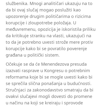
službenika. Mnogi analitičari ukazuju na to
da bi ovaj slučaj mogao poslužiti kao
upozorenje drugim političarima o rizicima
korupcije i zloupotrebe položaja. U
međuvremenu, opozicija je iskoristila priliku
da kritikuje stranku na vlasti, ukazujući na
to da je potrebno uvesti strože mere protiv
korupcije kako bi se povratilo poverenje
građana u politički sistem.
Očekuje se da će Menendezova presuda
izazvati rasprave u Kongresu o potrebnim
reformama koje bi se mogle uvesti kako bi
se sprečila slična ponašanja u budućnosti.
Stručnjaci za zakonodavstvo smatraju da bi
ovakvi slučajevi mogli dovesti do promene
u načinu na koji se kreiraju i sprovode