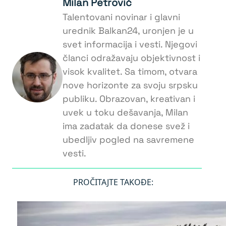
Milan Petrović
Talentovani novinar i glavni
urednik Balkan24, uronjen je u
svet informacija i vesti. Njegovi
članci odražavaju objektivnost i
visok kvalitet. Sa timom, otvara
nove horizonte za svoju srpsku
publiku. Obrazovan, kreativan i
uvek u toku dešavanja, Milan
ima zadatak da donese svež i
ubedljiv pogled na savremene
vesti.
PROČITAJTE TAKOĐE: