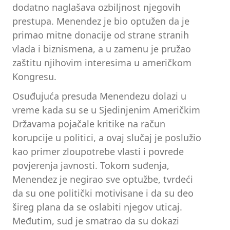
dodatno naglašava ozbiljnost njegovih
prestupa. Menendez je bio optužen da je
primao mitne donacije od strane stranih
vlada i biznismena, a u zamenu je pružao
zaštitu njihovim interesima u američkom
Kongresu.
Osuđujuća presuda Menendezu dolazi u
vreme kada su se u Sjedinjenim Američkim
Državama pojačale kritike na račun
korupcije u politici, a ovaj slučaj je poslužio
kao primer zloupotrebe vlasti i povrede
povjerenja javnosti. Tokom suđenja,
Menendez je negirao sve optužbe, tvrdeći
da su one politički motivisane i da su deo
šireg plana da se oslabiti njegov uticaj.
Međutim, sud je smatrao da su dokazi