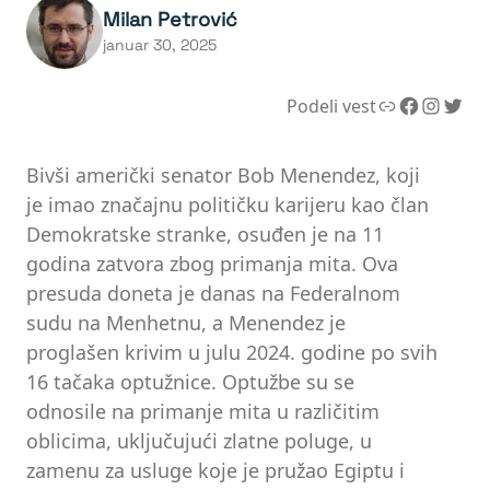
Milan Petrović
januar 30, 2025
Link
Facebook
Instagram
Twitter
Podeli vest
Bivši američki senator Bob Menendez, koji
je imao značajnu političku karijeru kao član
Demokratske stranke, osuđen je na 11
godina zatvora zbog primanja mita. Ova
presuda doneta je danas na Federalnom
sudu na Menhetnu, a Menendez je
proglašen krivim u julu 2024. godine po svih
16 tačaka optužnice. Optužbe su se
odnosile na primanje mita u različitim
oblicima, uključujući zlatne poluge, u
zamenu za usluge koje je pružao Egiptu i