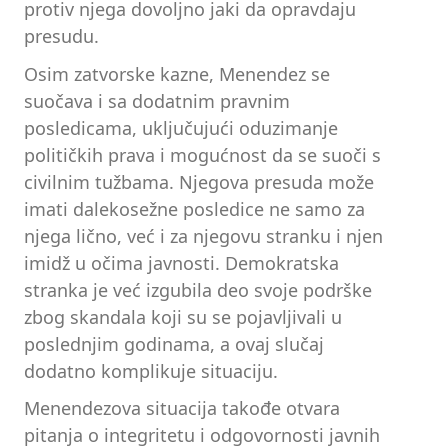
protiv njega dovoljno jaki da opravdaju
presudu.
Osim zatvorske kazne, Menendez se
suočava i sa dodatnim pravnim
posledicama, uključujući oduzimanje
političkih prava i mogućnost da se suoči s
civilnim tužbama. Njegova presuda može
imati dalekosežne posledice ne samo za
njega lično, već i za njegovu stranku i njen
imidž u očima javnosti. Demokratska
stranka je već izgubila deo svoje podrške
zbog skandala koji su se pojavljivali u
poslednjim godinama, a ovaj slučaj
dodatno komplikuje situaciju.
Menendezova situacija takođe otvara
pitanja o integritetu i odgovornosti javnih