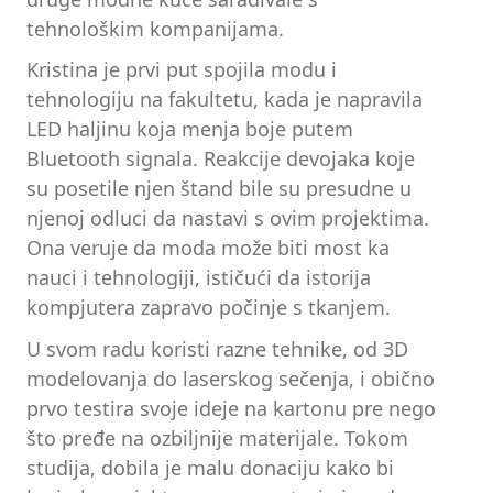
tehnološkim kompanijama.
Kristina je prvi put spojila modu i
tehnologiju na fakultetu, kada je napravila
LED haljinu koja menja boje putem
Bluetooth signala. Reakcije devojaka koje
su posetile njen štand bile su presudne u
njenoj odluci da nastavi s ovim projektima.
Ona veruje da moda može biti most ka
nauci i tehnologiji, ističući da istorija
kompjutera zapravo počinje s tkanjem.
U svom radu koristi razne tehnike, od 3D
modelovanja do laserskog sečenja, i obično
prvo testira svoje ideje na kartonu pre nego
što pređe na ozbiljnije materijale. Tokom
studija, dobila je malu donaciju kako bi