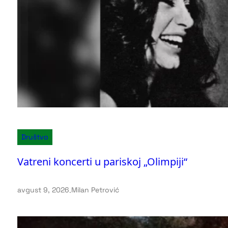
Društvo
Vatreni koncerti u pariskoj „Olimpiji“
avgust 9, 2026
.
Milan Petrović