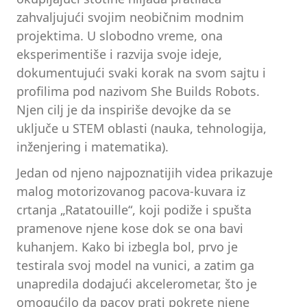
zahvaljujući svojim neobičnim modnim
projektima. U slobodno vreme, ona
eksperimentiše i razvija svoje ideje,
dokumentujući svaki korak na svom sajtu i
profilima pod nazivom She Builds Robots.
Njen cilj je da inspiriše devojke da se
uključe u STEM oblasti (nauka, tehnologija,
inženjering i matematika).
Jedan od njeno najpoznatijih videa prikazuje
malog motorizovanog pacova-kuvara iz
crtanja „Ratatouille“, koji podiže i spušta
pramenove njene kose dok se ona bavi
kuhanjem. Kako bi izbegla bol, prvo je
testirala svoj model na vunici, a zatim ga
unapredila dodajući akcelerometar, što je
omogućilo da pacov prati pokrete njene