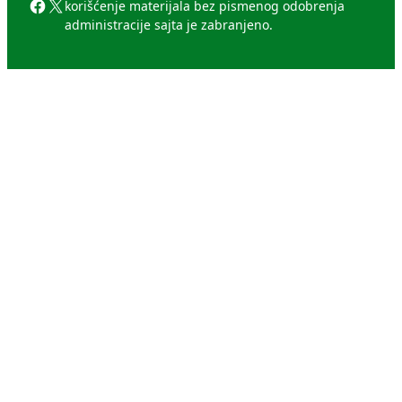
Facebook
X
korišćenje materijala bez pismenog odobrenja
administracije sajta je zabranjeno.