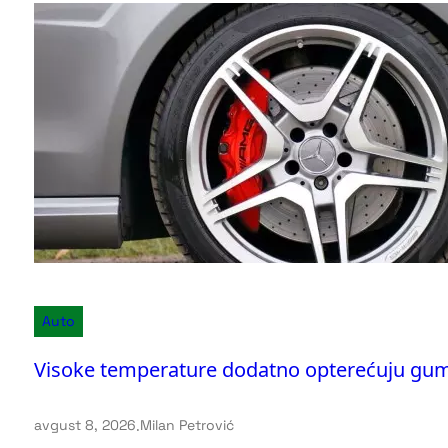
Auto
Visoke temperature dodatno opterećuju gum
avgust 8, 2026
.
Milan Petrović