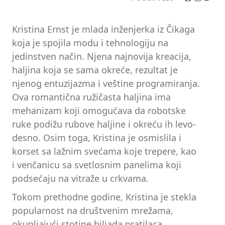
Kristina Ernst je mlada inženjerka iz Čikaga
koja je spojila modu i tehnologiju na
jedinstven način. Njena najnovija kreacija,
haljina koja se sama okreće, rezultat je
njenog entuzijazma i veštine programiranja.
Ova romantična ružičasta haljina ima
mehanizam koji omogućava da robotske
ruke podižu rubove haljine i okreću ih levo-
desno. Osim toga, Kristina je osmislila i
korset sa lažnim svećama koje trepere, kao
i venčanicu sa svetlosnim panelima koji
podsećaju na vitraže u crkvama.
Tokom prethodne godine, Kristina je stekla
popularnost na društvenim mrežama,
okupljajući stotine hiljada pratilaca