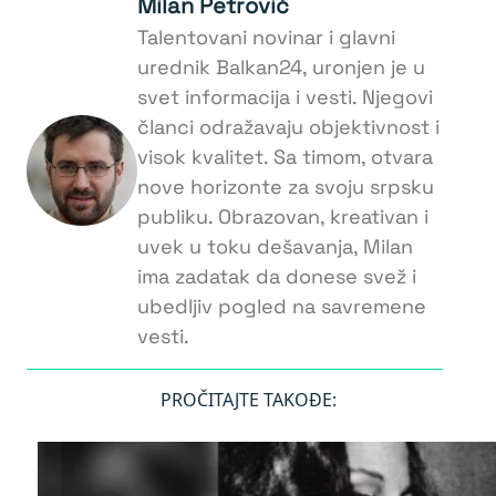
Milan Petrović
Talentovani novinar i glavni
urednik Balkan24, uronjen je u
svet informacija i vesti. Njegovi
članci odražavaju objektivnost i
visok kvalitet. Sa timom, otvara
nove horizonte za svoju srpsku
publiku. Obrazovan, kreativan i
uvek u toku dešavanja, Milan
ima zadatak da donese svež i
ubedljiv pogled na savremene
vesti.
PROČITAJTE TAKOĐE: