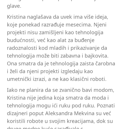
glave.
Kristina naglašava da uvek ima više ideja,
koje ponekad razrađuje mesecima. Njeni
projekti nisu zamišljeni kao tehnologija
budućnosti, već kao alat za buđenje
radoznalosti kod mladih i prikazivanje da
tehnologija može biti zabavna i bajkovita.
Ona smatra da je tehnologija zaista čarobna
i želi da njeni projekti izgledaju kao
umetnički izrazi, a ne kao klasični roboti.
Iako ne planira da se zvanično bavi modom,
Kristina nije jedina koja smatra da moda i
tehnologija mogu ići ruku pod ruku. Poznati
dizajneri poput Aleksandra Mekvina su već
koristili robote u svojim kreacijama, dok su
druge modne kuće sarađivale s