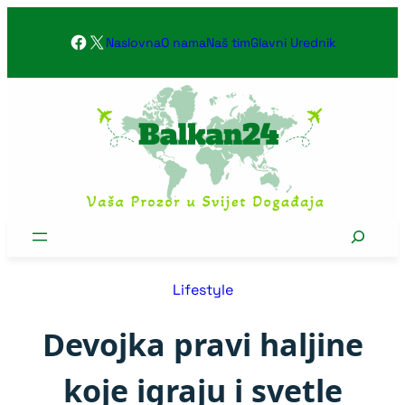
Skoči
Facebook
X
na
Naslovna
O nama
Naš tim
Glavni Urednik
sadržaj
Search
Lifestyle
Devojka pravi haljine
koje igraju i svetle