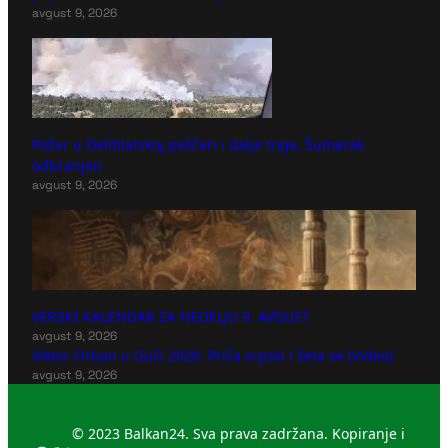
avgust 9, 2026
Požar u Deliblatskoj peščari i dalje traje, Šumarak
odbranjen
avgust 9, 2026
VERSKI KALENDAR ZA NEDELJU 9. AVGUST
avgust 9, 2026
Viktor Orban u Guči 2026: Priča srpski i šeta se (Video)
avgust 9, 2026
© 2023 Balkan24. Sva prava zadržana. Kopiranje i