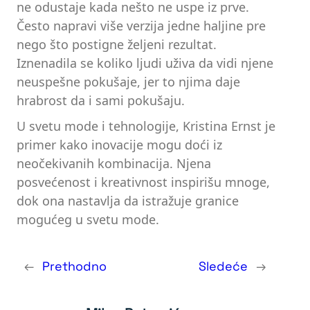
ne odustaje kada nešto ne uspe iz prve.
Često napravi više verzija jedne haljine pre
nego što postigne željeni rezultat.
Iznenadila se koliko ljudi uživa da vidi njene
neuspešne pokušaje, jer to njima daje
hrabrost da i sami pokušaju.
U svetu mode i tehnologije, Kristina Ernst je
primer kako inovacije mogu doći iz
neočekivanih kombinacija. Njena
posvećenost i kreativnost inspirišu mnoge,
dok ona nastavlja da istražuje granice
mogućeg u svetu mode.
←
Prethodno
Sledeće
→