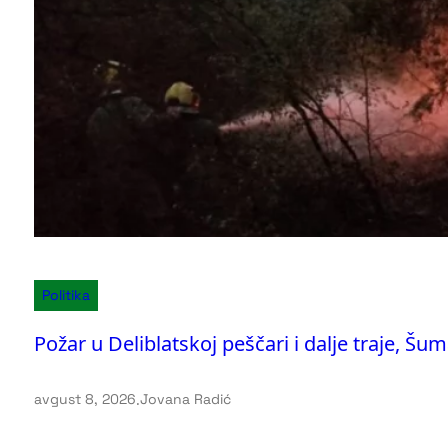
Politika
Požar u Deliblatskoj peščari i dalje traje, Š
avgust 8, 2026
.
Jovana Radić