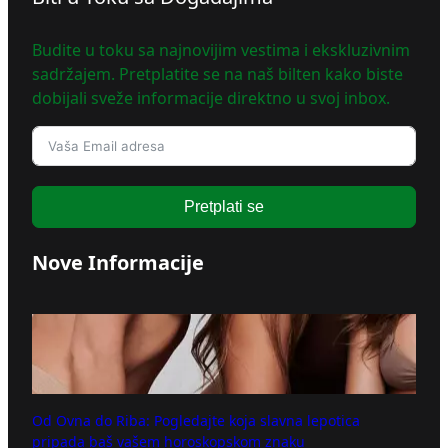
Budite u toku sa najnovijim vestima i ekskluzivnim
sadržajem. Pretplatite se na naš bilten kako biste
dobijali sveže informacije direktno u svoj inbox.
Pretplati se
Nove Informacije
Od Ovna do Riba: Pogledajte koja slavna lepotica
pripada baš vašem horoskopskom znaku