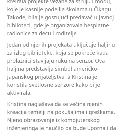
kreirala projekte vezane za struju i modu,
koje je kasnije podelila školama u Čikagu.
Takođe, bila je gostujući predavač u javnoj
biblioteci, gde je organizovala besplatne
radionice za decu i roditelje.
Jedan od njenih projekata uključuje haljinu
za izlog biblioteke, koja se pokreće kada
prolaznici stavljaju ruku na senzor. Ova
haljina predstavlja simbol američko-
japanskog prijateljstva, a Kristina je
koristila svetlosne senzore kako bi je
aktivirala.
Kristina naglašava da se većina njenih
kreacija temelji na pokušajima i greškama.
Njeno obrazovanje iz kompjuterskog
inženjeringa je naučilo da bude uporna i da