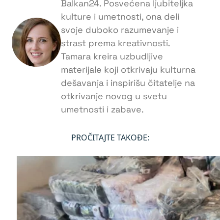
Balkan24. Posvećena ljubiteljka
kulture i umetnosti, ona deli
svoje duboko razumevanje i
strast prema kreativnosti.
Tamara kreira uzbudljive
materijale koji otkrivaju kulturna
dešavanja i inspirišu čitatelje na
otkrivanje novog u svetu
umetnosti i zabave.
PROČITAJTE TAKOĐE: