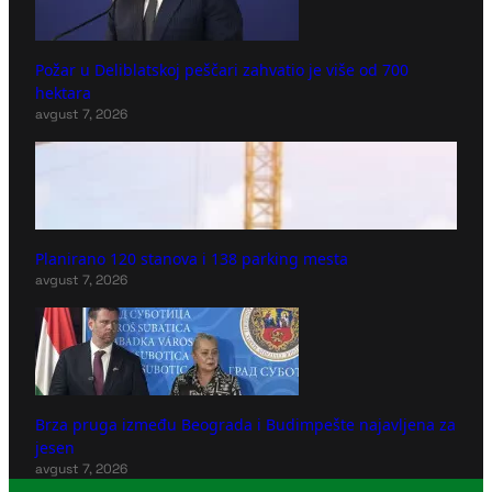
Požar u Deliblatskoj peščari zahvatio je više od 700
hektara
avgust 7, 2026
Planirano 120 stanova i 138 parking mesta
avgust 7, 2026
Brza pruga između Beograda i Budimpešte najavljena za
jesen
avgust 7, 2026