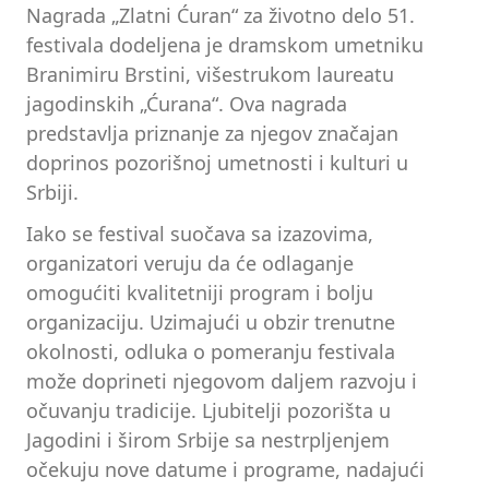
Nagrada „Zlatni Ćuran“ za životno delo 51.
festivala dodeljena je dramskom umetniku
Branimiru Brstini, višestrukom laureatu
jagodinskih „Ćurana“. Ova nagrada
predstavlja priznanje za njegov značajan
doprinos pozorišnoj umetnosti i kulturi u
Srbiji.
Iako se festival suočava sa izazovima,
organizatori veruju da će odlaganje
omogućiti kvalitetniji program i bolju
organizaciju. Uzimajući u obzir trenutne
okolnosti, odluka o pomeranju festivala
može doprineti njegovom daljem razvoju i
očuvanju tradicije. Ljubitelji pozorišta u
Jagodini i širom Srbije sa nestrpljenjem
očekuju nove datume i programe, nadajući