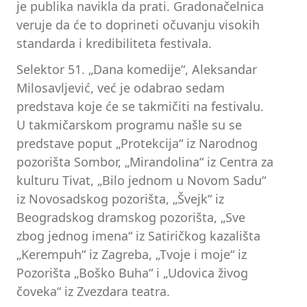
je publika navikla da prati. Gradonačelnica
veruje da će to doprineti očuvanju visokih
standarda i kredibiliteta festivala.
Selektor 51. „Dana komedije“, Aleksandar
Milosavljević, već je odabrao sedam
predstava koje će se takmičiti na festivalu.
U takmičarskom programu našle su se
predstave poput „Protekcija“ iz Narodnog
pozorišta Sombor, „Mirandolina“ iz Centra za
kulturu Tivat, „Bilo jednom u Novom Sadu“
iz Novosadskog pozorišta, „Švejk“ iz
Beogradskog dramskog pozorišta, „Sve
zbog jednog imena“ iz Satiričkog kazališta
„Kerempuh“ iz Zagreba, „Tvoje i moje“ iz
Pozorišta „Boško Buha“ i „Udovica živog
čoveka“ iz Zvezdara teatra.