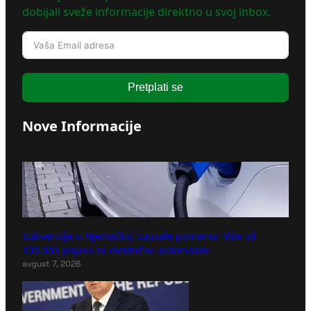
dobijali sveže informacije direktno u svoj inbox.
Pretplati se
Nove Informacije
Subvencije u Njemačkoj izazvale pomamu: Više od
100.000 prijava za električne automobile
avgust 7, 2026