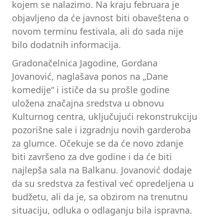
kojem se nalazimo. Na kraju februara je
objavljeno da će javnost biti obaveštena o
novom terminu festivala, ali do sada nije
bilo dodatnih informacija.
Gradonačelnica Jagodine, Gordana
Jovanović, naglašava ponos na „Dane
komedije“ i ističe da su prošle godine
uložena značajna sredstva u obnovu
Kulturnog centra, uključujući rekonstrukciju
pozorišne sale i izgradnju novih garderoba
za glumce. Očekuje se da će novo zdanje
biti završeno za dve godine i da će biti
najlepša sala na Balkanu. Jovanović dodaje
da su sredstva za festival već opredeljena u
budžetu, ali da je, sa obzirom na trenutnu
situaciju, odluka o odlaganju bila ispravna.