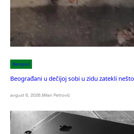
Beograd
Beograđani u dečijoj sobi u zidu zatekli nešto
avgust 6, 2026
.
Milan Petrović