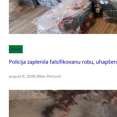
Srbija
Policija zaplenila falsifikovanu robu, uhapše
avgust 6, 2026
.
Milan Petrović