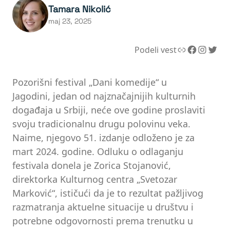
Tamara Nikolić
maj 23, 2025
Link
Facebook
Instagram
Twitter
Podeli vest
Pozorišni festival „Dani komedije“ u
Jagodini, jedan od najznačajnijih kulturnih
događaja u Srbiji, neće ove godine proslaviti
svoju tradicionalnu drugu polovinu veka.
Naime, njegovo 51. izdanje odloženo je za
mart 2024. godine. Odluku o odlaganju
festivala donela je Zorica Stojanović,
direktorka Kulturnog centra „Svetozar
Marković“, ističući da je to rezultat pažljivog
razmatranja aktuelne situacije u društvu i
potrebne odgovornosti prema trenutku u