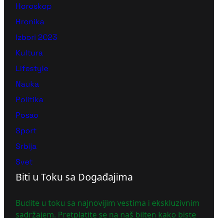
Horoskop
Hronika
Izbori 2023
Kultura
Lifestyle
Nauka
Politika
Posao
Sport
Srbija
Svet
Biti u Toku sa Događajima
Budite u toku sa najnovijim vestima i ekskluzivnim
sadržajem. Pretplatite se na naš bilten kako biste