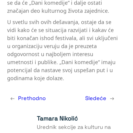
se da će „Dani komedije“ i dalje ostati
značajan deo kulturnog života zajednice.
U svetlu svih ovih dešavanja, ostaje da se
vidi kako će se situacija razvijati i kakav će
biti konačan ishod festivala, ali svi uključeni
u organizaciju veruju da je preuzeta
odgovornost u najboljem interesu
umetnosti i publike. „Dani komedije“ imaju
potencijal da nastave svoj uspešan put i u
godinama koje dolaze.
←
Prethodno
Sledeće
→
Tamara Nikolić
Urednik sekcije za kulturu na