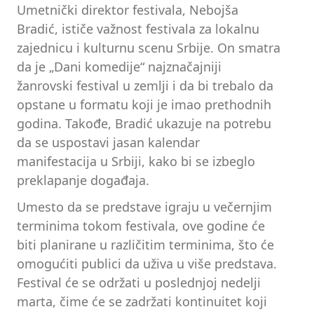
Umetnički direktor festivala, Nebojša
Bradić, ističe važnost festivala za lokalnu
zajednicu i kulturnu scenu Srbije. On smatra
da je „Dani komedije“ najznačajniji
žanrovski festival u zemlji i da bi trebalo da
opstane u formatu koji je imao prethodnih
godina. Takođe, Bradić ukazuje na potrebu
da se uspostavi jasan kalendar
manifestacija u Srbiji, kako bi se izbeglo
preklapanje događaja.
Umesto da se predstave igraju u večernjim
terminima tokom festivala, ove godine će
biti planirane u različitim terminima, što će
omogućiti publici da uživa u više predstava.
Festival će se održati u poslednjoj nedelji
marta, čime će se zadržati kontinuitet koji