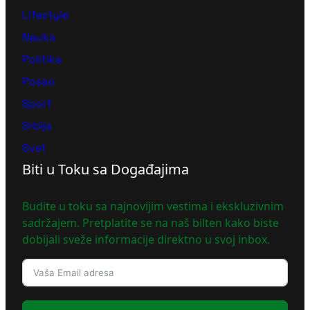
Lifestyle
Nauka
Politika
Posao
Sport
Srbija
Svet
Biti u Toku sa Događajima
Budite u toku sa najnovijim vestima i ekskluzivnim
sadržajem. Pretplatite se na naš bilten kako biste
dobijali sveže informacije direktno u svoj inbox.