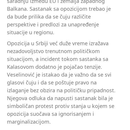
saradnju između EU i zemalja zapadnog
Balkana. Sastanak sa opozicijom trebao je
da bude prilika da se čuju različite
perspektive i predlozi za unapređenje
situacije u regionu.
Opozicija u Srbiji već duže vreme izražava
nezadovoljstvo trenutnom političkom
situacijom, a incident tokom sastanka sa
Kalasovom dodatno je pojačao tenzije.
Veselinović je istakao da je važno da se svi
glasovi čuju i da se poštuje pravo na
izlaganje bez obzira na političku pripadnost.
Njegova odluka da napusti sastanak bila je
simboličan protest protiv stanja u kojem se
opozicija suočava sa ignorisanjem i
marginalizacijom.