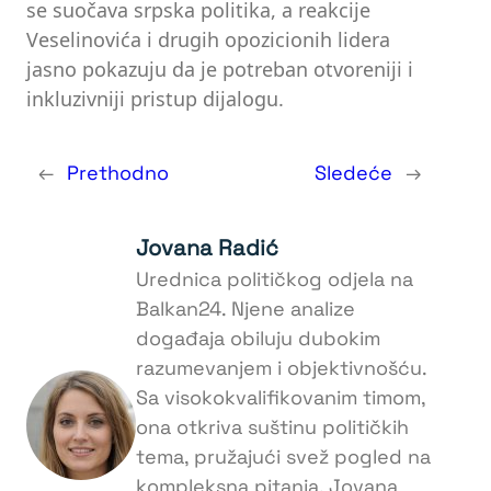
se suočava srpska politika, a reakcije
Veselinovića i drugih opozicionih lidera
jasno pokazuju da je potreban otvoreniji i
inkluzivniji pristup dijalogu.
←
Prethodno
Sledeće
→
Jovana Radić
Urednica političkog odjela na
Balkan24. Njene analize
događaja obiluju dubokim
razumevanjem i objektivnošću.
Sa visokokvalifikovanim timom,
ona otkriva suštinu političkih
tema, pružajući svež pogled na
kompleksna pitanja. Jovana