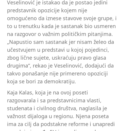
Veselinović je istakao da je postao jedini
predstavnik opozicije kojem nije
omogućeno da iznese stavove svoje grupe, i
to u trenutku kada je sastanak bio usmeren
na razgovor o važnim političkim pitanjima.
„Napustio sam sastanak jer nisam želeo da
učestvujem u predstavi u kojoj pojedinci,
zbog lične sujete, uskraćuju pravo glasa
drugima“, rekao je Veselinović, dodajući da
takvo ponašanje nije primereno opoziciji
koja se bori za demokratiju.
Kaja Kalas, koja je na ovoj poseti
razgovarala i sa predstavnicima vlasti,
studenata i civilnog društva, naglasila je
važnost dijaloga u regionu. Njena poseta
ima za cilj da podstakne reforme i unapredi