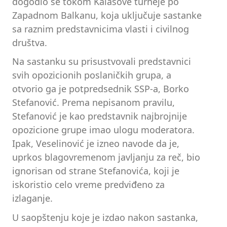
dogodio se tokom Kalasove turneje po
Zapadnom Balkanu, koja uključuje sastanke
sa raznim predstavnicima vlasti i civilnog
društva.
Na sastanku su prisustvovali predstavnici
svih opozicionih poslaničkih grupa, a
otvorio ga je potpredsednik SSP-a, Borko
Stefanović. Prema nepisanom pravilu,
Stefanović je kao predstavnik najbrojnije
opozicione grupe imao ulogu moderatora.
Ipak, Veselinović je izneo navode da je,
uprkos blagovremenom javljanju za reč, bio
ignorisan od strane Stefanovića, koji je
iskoristio celo vreme predviđeno za
izlaganje.
U saopštenju koje je izdao nakon sastanka,