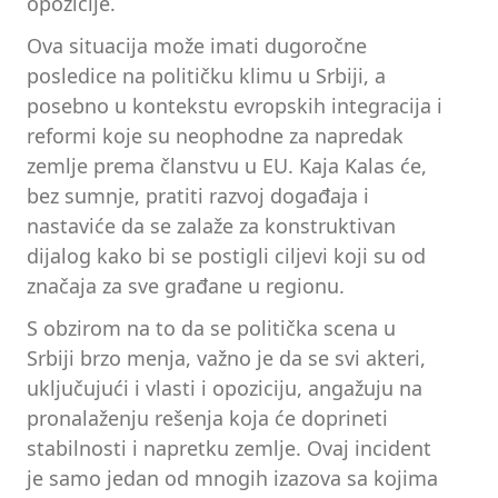
opozicije.
Ova situacija može imati dugoročne
posledice na političku klimu u Srbiji, a
posebno u kontekstu evropskih integracija i
reformi koje su neophodne za napredak
zemlje prema članstvu u EU. Kaja Kalas će,
bez sumnje, pratiti razvoj događaja i
nastaviće da se zalaže za konstruktivan
dijalog kako bi se postigli ciljevi koji su od
značaja za sve građane u regionu.
S obzirom na to da se politička scena u
Srbiji brzo menja, važno je da se svi akteri,
uključujući i vlasti i opoziciju, angažuju na
pronalaženju rešenja koja će doprineti
stabilnosti i napretku zemlje. Ovaj incident
je samo jedan od mnogih izazova sa kojima