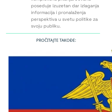
poseduje izuzetan dar izlaganja
informacija i pronalaženja
perspektiva u svetu politike za
svoju publiku.
PROČITAJTE TAKOĐE: