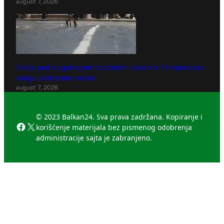
avgust 7, 2026
Italija pod dugotrajnim toplotnim talasom: Temperature
ostaju ekstremno visoke
avgust 7, 2026
© 2023 Balkan24. Sva prava zadržana. Kopiranje i
Facebook
X
korišćenje materijala bez pismenog odobrenja
administracije sajta je zabranjeno.