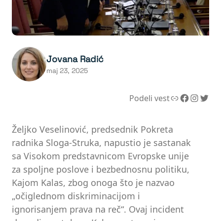
Jovana Radić
maj 23, 2025
Link
Facebook
Instagram
Twitter
Podeli vest
Željko Veselinović, predsednik Pokreta
radnika Sloga-Struka, napustio je sastanak
sa Visokom predstavnicom Evropske unije
za spoljne poslove i bezbednosnu politiku,
Kajom Kalas, zbog onoga što je nazvao
„očiglednom diskriminacijom i
ignorisanjem prava na reč“. Ovaj incident