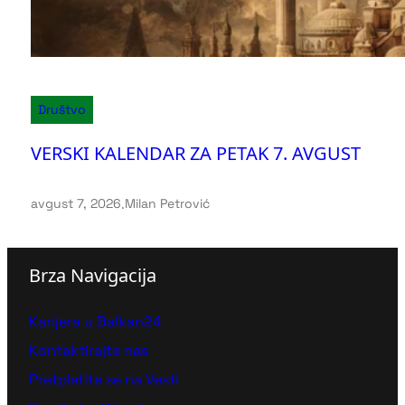
Društvo
VERSKI KALENDAR ZA PETAK 7. AVGUST
avgust 7, 2026
.
Milan Petrović
Brza Navigacija
Karijera u Balkan24
Kontaktirajte nas
Pretplatite se na Vesti