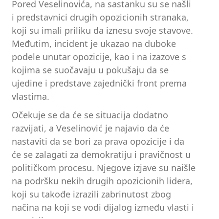
Pored Veselinovića, na sastanku su se našli
i predstavnici drugih opozicionih stranaka,
koji su imali priliku da iznesu svoje stavove.
Međutim, incident je ukazao na duboke
podele unutar opozicije, kao i na izazove s
kojima se suočavaju u pokušaju da se
ujedine i predstave zajednički front prema
vlastima.
Očekuje se da će se situacija dodatno
razvijati, a Veselinović je najavio da će
nastaviti da se bori za prava opozicije i da
će se zalagati za demokratiju i pravičnost u
političkom procesu. Njegove izjave su naišle
na podršku nekih drugih opozicionih lidera,
koji su takođe izrazili zabrinutost zbog
načina na koji se vodi dijalog između vlasti i