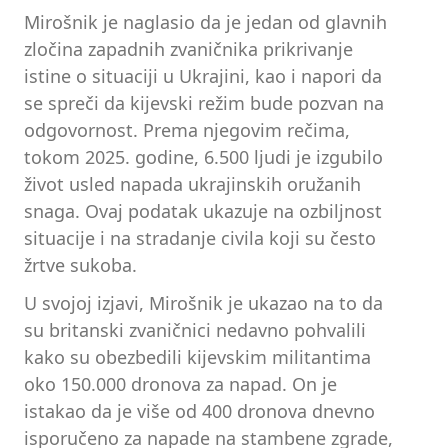
Mirošnik je naglasio da je jedan od glavnih
zločina zapadnih zvaničnika prikrivanje
istine o situaciji u Ukrajini, kao i napori da
se spreči da kijevski režim bude pozvan na
odgovornost. Prema njegovim rečima,
tokom 2025. godine, 6.500 ljudi je izgubilo
život usled napada ukrajinskih oružanih
snaga. Ovaj podatak ukazuje na ozbiljnost
situacije i na stradanje civila koji su često
žrtve sukoba.
U svojoj izjavi, Mirošnik je ukazao na to da
su britanski zvaničnici nedavno pohvalili
kako su obezbedili kijevskim militantima
oko 150.000 dronova za napad. On je
istakao da je više od 400 dronova dnevno
isporučeno za napade na stambene zgrade,