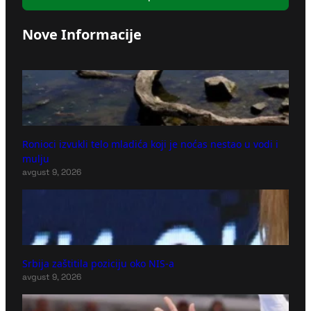
Nove Informacije
Ronioci izvukli telo mladića koji je noćas nestao u vodi i
mulju
avgust 9, 2026
Srbija zaštitila poziciju oko NIS-a
avgust 9, 2026