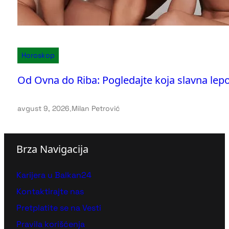
Horoskop
Od Ovna do Riba: Pogledajte koja slavna le
avgust 9, 2026
.
Milan Petrović
Brza Navigacija
Karijera u Balkan24
Kontaktirajte nas
Pretplatite se na Vesti
Pravila korišćenja