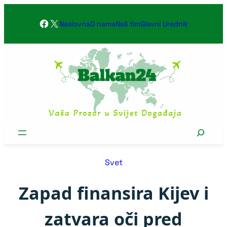
Skoči
Facebook
X
na
Naslovna
O nama
Naš tim
Glavni Urednik
sadržaj
Search
Svet
Zapad finansira Kijev i
zatvara oči pred