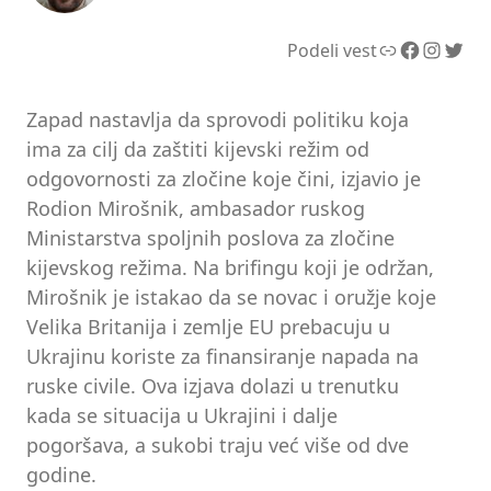
Link
Facebook
Instagram
Twitter
Podeli vest
Zapad nastavlja da sprovodi politiku koja
ima za cilj da zaštiti kijevski režim od
odgovornosti za zločine koje čini, izjavio je
Rodion Mirošnik, ambasador ruskog
Ministarstva spoljnih poslova za zločine
kijevskog režima. Na brifingu koji je održan,
Mirošnik je istakao da se novac i oružje koje
Velika Britanija i zemlje EU prebacuju u
Ukrajinu koriste za finansiranje napada na
ruske civile. Ova izjava dolazi u trenutku
kada se situacija u Ukrajini i dalje
pogoršava, a sukobi traju već više od dve
godine.