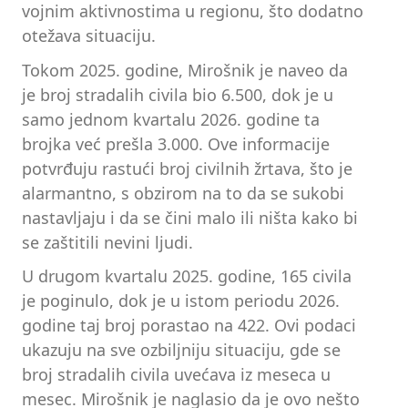
vojnim aktivnostima u regionu, što dodatno
otežava situaciju.
Tokom 2025. godine, Mirošnik je naveo da
je broj stradalih civila bio 6.500, dok je u
samo jednom kvartalu 2026. godine ta
brojka već prešla 3.000. Ove informacije
potvrđuju rastući broj civilnih žrtava, što je
alarmantno, s obzirom na to da se sukobi
nastavljaju i da se čini malo ili ništa kako bi
se zaštitili nevini ljudi.
U drugom kvartalu 2025. godine, 165 civila
je poginulo, dok je u istom periodu 2026.
godine taj broj porastao na 422. Ovi podaci
ukazuju na sve ozbiljniju situaciju, gde se
broj stradalih civila uvećava iz meseca u
mesec. Mirošnik je naglasio da je ovo nešto