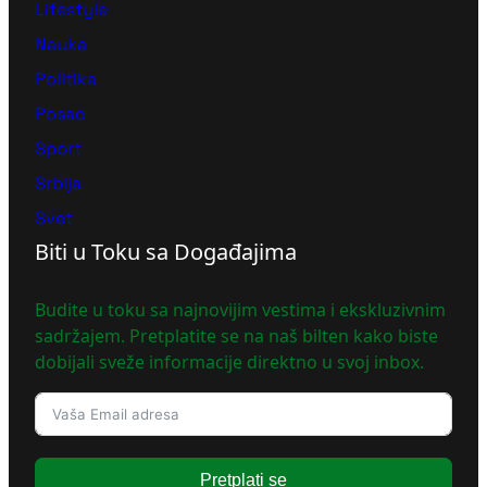
Lifestyle
Nauka
Politika
Posao
Sport
Srbija
Svet
Biti u Toku sa Događajima
Budite u toku sa najnovijim vestima i ekskluzivnim
sadržajem. Pretplatite se na naš bilten kako biste
dobijali sveže informacije direktno u svoj inbox.
Pretplati se