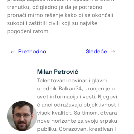
trenutku, očigledno je da je potrebno
pronaći mirno rešenje kako bi se okončali
sukobi i zaštitili civili koji su najviše
pogođeni ratom.
←
Prethodno
Sledeće
→
Milan Petrović
Talentovani novinar i glavni
urednik Balkan24, uronjen je u
svet informacija i vesti. Njegovi
članci odražavaju objektivnost i
visok kvalitet. Sa timom, otvara
nove horizonte za svoju srpsku
publiku. Obrazovan, kreativan i