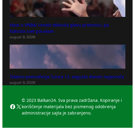
Haos u VNBA! Umalo otkinula glavu protivnici, pa
šokirala svet porukom
avgust 9, 2026
Totalno pomračenje Sunca 12. avgusta donosi nejasnoće
avgust 9, 2026
© 2023 Balkan24. Sva prava zadržana. Kopiranje i
Facebook
X
korišćenje materijala bez pismenog odobrenja
administracije sajta je zabranjeno.