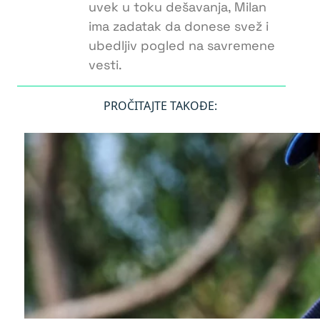
uvek u toku dešavanja, Milan
ima zadatak da donese svež i
ubedljiv pogled na savremene
vesti.
PROČITAJTE TAKOĐE: