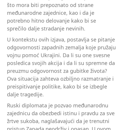
što mora biti prepoznato od strane
međunarodne zajednice, kao i da je
potrebno hitno delovanje kako bi se
sprečilo dalje stradanje nevinih.
U kontekstu ovih izjava, postavlja se pitanje
odgovornosti zapadnih zemalja koje pružaju
vojnu pomoć Ukrajini. Da li su one svesne
posledica svojih akcija i da li su spremne da
preuzmu odgovornost za gubitke života?
Ova situacija zahteva ozbiljno razmatranje i
preispitivanje politike, kako bi se izbegle
dalje tragedije.
Ruski diplomata je pozvao međunarodnu
zajednicu da obezbedi istinu i pravdu za sve
žrtve sukoba, naglašavajući da je trenutni
pristup Zapada neodrživ i opasan. U ovom