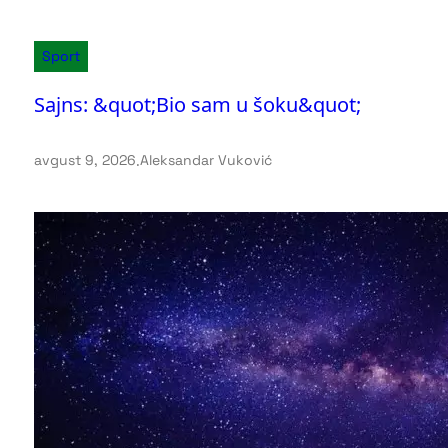
Sport
Sajns: &quot;Bio sam u šoku&quot;
avgust 9, 2026
.
Aleksandar Vuković