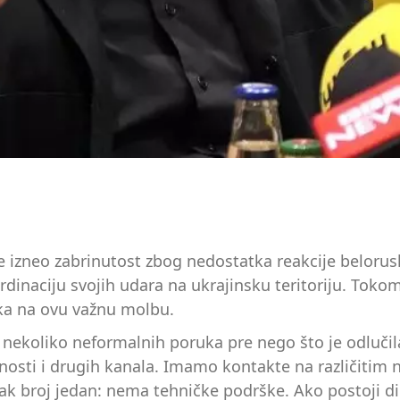
e izneo zabrinutost zbog nedostatka reakcije belorusk
rdinaciju svojih udara na ukrajinsku teritoriju. Tokom
ska na ovu važnu molbu.
a nekoliko neformalnih poruka pre nego što je odluči
dnosti i drugih kanala. Imamo kontakte na različiti
ak broj jedan: nema tehničke podrške. Ako postoji di