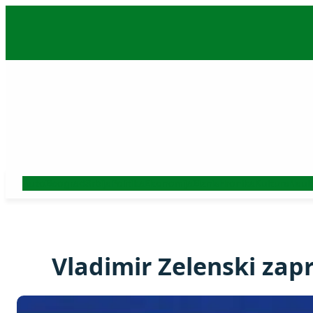
Skoči
na
sadržaj
Auto
Beograd
Srbija
Politika
Ekonomija
Biznis
Hronika
Kultura
Nauk
Vladimir Zelenski zap