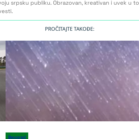
voju srpsku publiku. Obrazovan, kreativan i uvek u 
esti.
PROČITAJTE TAKOĐE:
Beograd