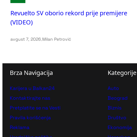
Revuelto SV oborio rekord prije premijere
(VIDEO)
avgust 7, 2026
.
Milan Petrović
Brza Navigacija
Kategorije
Karijera u Balkan24
Auto
Kontaktirajte nas
Beograd
Pretplatite se na Vesti
Biznis
Pravila korišćenja
Društvo
Reklama
Ekonomija