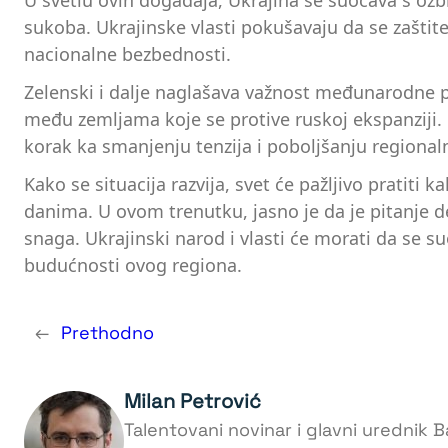
U svetlu ovih događaja, Ukrajina se suočava s ozb
sukoba. Ukrajinske vlasti pokušavaju da se zaštit
nacionalne bezbednosti.
Zelenski i dalje naglašava važnost međunarodne pod
među zemljama koje se protive ruskoj ekspanziji. 
korak ka smanjenju tenzija i poboljšanju regional
Kako se situacija razvija, svet će pažljivo pratit
danima. U ovom trenutku, jasno je da je pitanje d
snaga. Ukrajinski narod i vlasti će morati da se 
budućnosti ovog regiona.
←
Prethodno
Milan Petrović
Talentovani novinar i glavni urednik Ba