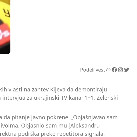
Link
Facebook
Instagram
Twitter
Podeli vest
ih vlasti na zahtev Kijeva da demontiraju
 intervjua za ukrajinski TV kanal 1+1, Zelenski
la da pitanje javno pokrene. „Objašnjavao sam
m nivoima. Objasnio sam mu [Aleksandru
rektna podrška preko repetitora signala,