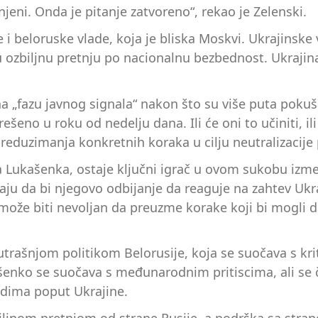
njeni. Onda je pitanje zatvoreno“, rekao je Zelenski.
 beloruske vlade, koja je bliska Moskvi. Ukrajinske vl
 ozbiljnu pretnju po nacionalnu bezbednost. Ukrajina
na „fazu javnog signala“ nakon što su više puta pokuš
rešeno u roku od nedelju dana. Ili će oni to učiniti, i
duzimanja konkretnih koraka u cilju neutralizacije p
Lukašenka, ostaje ključni igrač u ovom sukobu izmeđ
raju da bi njegovo odbijanje da reaguje na zahtev Uk
 može biti nevoljan da preuzme korake koji bi mogli 
rašnjom politikom Belorusije, koja se suočava s kriti
šenko se suočava s međunarodnim pritiscima, ali se č
edima poput Ukrajine.