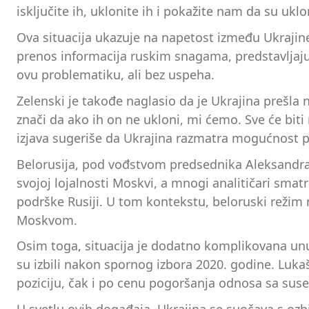
isključite ih, uklonite ih i pokažite nam da su uklo
Ova situacija ukazuje na napetost između Ukrajine i
prenos informacija ruskim snagama, predstavljaju
ovu problematiku, ali bez uspeha.
Zelenski je takođe naglasio da je Ukrajina prešla 
znači da ako ih on ne ukloni, mi ćemo. Sve će biti 
izjava sugeriše da Ukrajina razmatra mogućnost pre
Belorusija, pod vođstvom predsednika Aleksandra 
svojoj lojalnosti Moskvi, a mnogi analitičari smat
podrške Rusiji. U tom kontekstu, beloruski režim
Moskvom.
Osim toga, situacija je dodatno komplikovana unut
su izbili nakon spornog izbora 2020. godine. Luka
poziciju, čak i po cenu pogoršanja odnosa sa sus