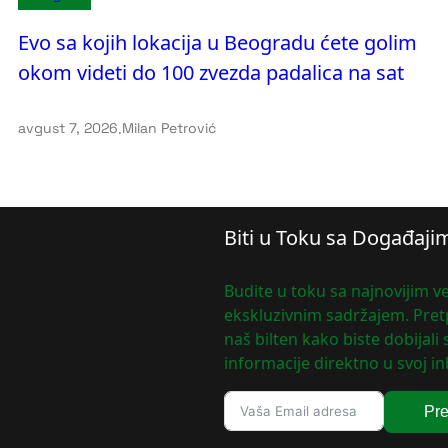
Evo sa kojih lokacija u Beogradu ćete golim
okom videti do 100 zvezda padalica na sat
avgust 7, 2026
.
Milan Petrović
Biti u Toku sa Događaji
Budite u toku sa najnovijim ve
ekskluzivnim sadržajem. Pretp
naš bilten kako biste dobijali
informacije direktno u svoj in
Pre