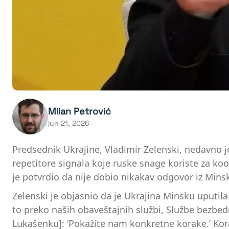
Milan Petrović
jun 21, 2026
Predsednik Ukrajine, Vladimir Zelenski, nedavno j
repetitore signala koje ruske snage koriste za koo
je potvrdio da nije dobio nikakav odgovor iz Min
Zelenski je objasnio da je Ukrajina Minsku uputil
to preko naših obaveštajnih službi, Službe bezbe
Lukašenku]: ‘Pokažite nam konkretne korake.’ Kor