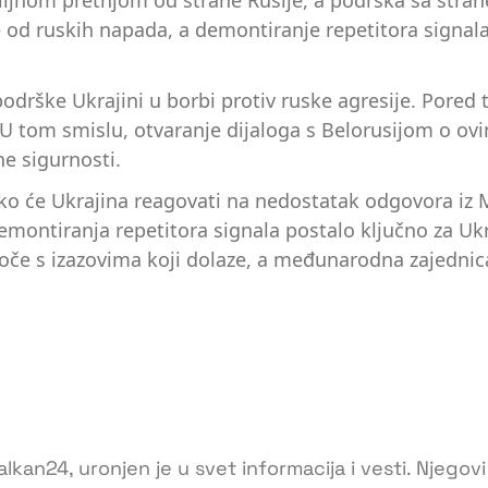
iljnom pretnjom od strane Rusije, a podrška sa stran
e od ruskih napada, a demontiranje repetitora signala
rške Ukrajini u borbi protiv ruske agresije. Pored to
U tom smislu, otvaranje dijaloga s Belorusijom o ovi
ne sigurnosti.
i kako će Ukrajina reagovati na nedostatak odgovora i
emontiranja repetitora signala postalo ključno za Ukr
suoče s izazovima koji dolaze, a međunarodna zajednic
lkan24, uronjen je u svet informacija i vesti. Njegovi