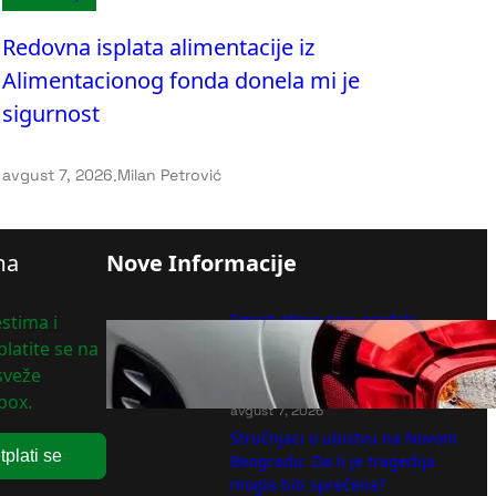
Redovna isplata alimentacije iz
Alimentacionog fonda donela mi je
sigurnost
avgust 7, 2026
.
Milan Petrović
ma
Nove Informacije
Smart otkrio novi gradski
stima i
električni automobil na
latite se na
potpuno neobičan način
 sveže
(FOTO)
box.
avgust 7, 2026
Stručnjaci o ubistvu na Novom
tplati se
Beogradu: Da li je tragedija
mogla biti sprečena?