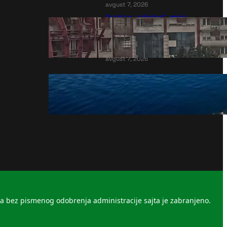
avgust 7, 2026
Grad se „zabeleo“, miris
paljevine širi se od centra do
periferije – veliki požar ne
jenjava
avgust 7, 2026
Operacija potapanja barži
mogla bi da produži rad
reaktora 2 Černavode
avgust 7, 2026
la bez pismenog odobrenja administracije sajta je zabranjeno.