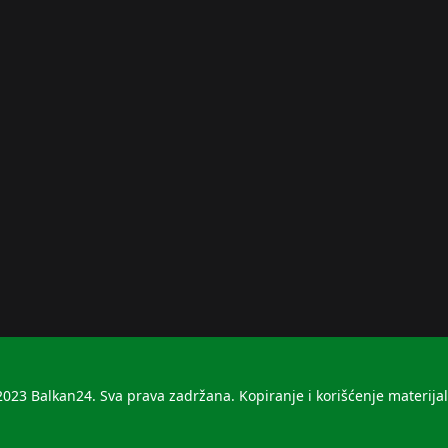
023 Balkan24. Sva prava zadržana. Kopiranje i korišćenje materija