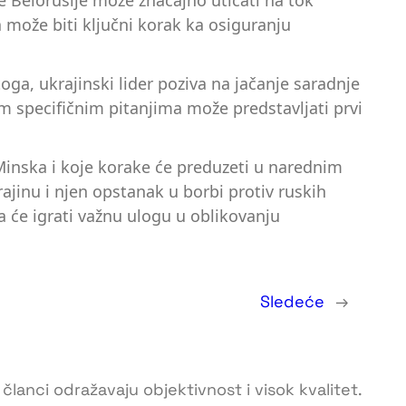
e Belorusije može značajno uticati na tok
 može biti ključni korak ka osiguranju
ga, ukrajinski lider poziva na jačanje saradnje
m specifičnim pitanjima može predstavljati prvi
z Minska i koje korake će preduzeti u narednim
ajinu i njen opstanak u borbi protiv ruskih
a će igrati važnu ulogu u oblikovanju
Sledeće
→
 članci odražavaju objektivnost i visok kvalitet.