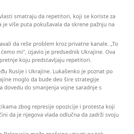
asti smatraju da repetitori, koji se koriste za
 je više puta pokušavala da skrene pažnju na
avali da reše problem kroz privatne kanale. „To
li ćemo mi“, izjavio je predsednik Ukrajine. Ova
retnje koju predstavljaju repetitori.
u Rusije i Ukrajine. Lukašenko je poznat po
rajine moglo da bude deo šire strategije
da dovedu do smanjenja vojne saradnje s
kama zbog represije opozicije i protesta koji
ini da je njegova vlada odlučna da zadrži svoju