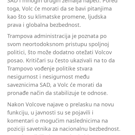
SAD i mnogih drugih zemalja napeti. Pored
toga, Volc će morati da se bavi pitanjima
kao što su klimatske promene, ljudska
prava i globalna bezbednost.
Trampova administracija je poznata po
svom neortodoksnom pristupu spoljnoj
politici, što može dodatno otežati Volcov
posao. Kritičari su često ukazivali na to da
Trampovo vođenje politike stvara
nesigurnost i nesigurnost među
saveznicima SAD, a Volc će morati da
pronađe način da stabilizuje te odnose.
Nakon Volcove najave o prelasku na novu
funkciju, u javnosti su se pojavili i
komentari o mogućim naslednicima na
poziciji savetnika za nacionalnu bezbednost.