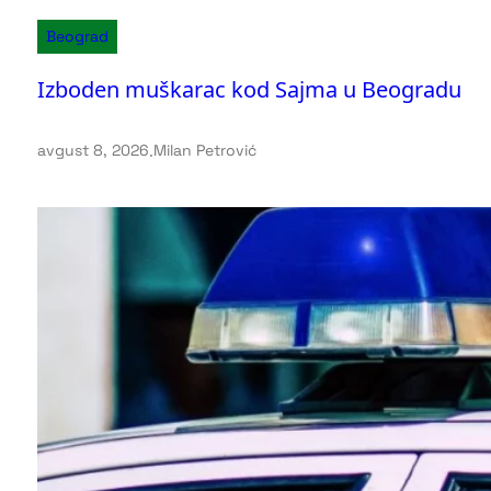
Beograd
Izboden muškarac kod Sajma u Beogradu
avgust 8, 2026
.
Milan Petrović