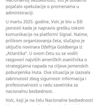
Nacionalnoj bezbednosti, što je dodatno
pojačalo spekulacije o promenama u
administraciji.
U martu 2025. godine, Volc je bio u žiži
javnosti kada je napravio grešku tokom
komunikacije na platformi Signal. Naime,
prilikom organizovanja četa, slučajno je
uključio novinara Džefrija Goldberga iz
„Atlantika“. U ovom četu su se vodili
razgovori najviših američkih zvaničnika o
strategijama napada na ciljeve jemenskih
pobunjenika Huta. Ova situacija je izazvala
zabrinutost zbog sigurnosti informacija i
profesionalnosti u radu savetnika za
nacionalnu bezbednost.
Volc, koji je na čelu Nacionalne bezbednosti