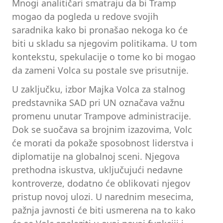
Mnogi analitičari smatraju da bi Tramp
mogao da pogleda u redove svojih
saradnika kako bi pronašao nekoga ko će
biti u skladu sa njegovim politikama. U tom
kontekstu, spekulacije o tome ko bi mogao
da zameni Volca su postale sve prisutnije.
U zaključku, izbor Majka Volca za stalnog
predstavnika SAD pri UN označava važnu
promenu unutar Trampove administracije.
Dok se suočava sa brojnim izazovima, Volc
će morati da pokaže sposobnost liderstva i
diplomatije na globalnoj sceni. Njegova
prethodna iskustva, uključujući nedavne
kontroverze, dodatno će oblikovati njegov
pristup novoj ulozi. U narednim mesecima,
pažnja javnosti će biti usmerena na to kako