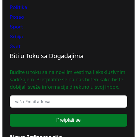
Politika
Posao
Sport
Srbija
Svet
Biti u Toku sa Događajima
Budite u toku sa najnovijim vestima i ekskluzivnim
sadržajem. Pretplatite se na naš bilten kako biste
dobijali sveže informacije direktno u svoj inbox.
Pretplati se