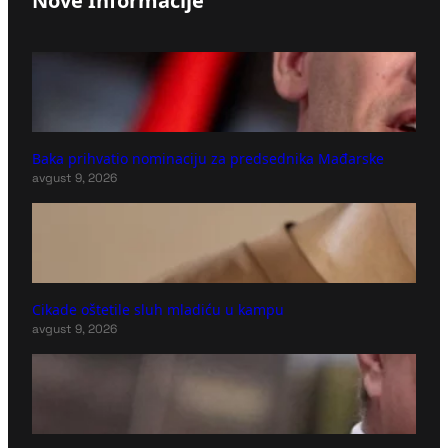
Nove Informacije
Baka prihvatio nominaciju za predsednika Mađarske
avgust 9, 2026
Cikade oštetile sluh mladiću u kampu
avgust 9, 2026