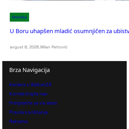
Hronika
U Boru uhapšen mladić osumnjičen za ubist
avgust 8, 2026
.
Milan Petrović
Brza Navigacija
Karijera u Balkan24
Kontaktirajte nas
Pretplatite se na Vesti
Pravila korišćenja
Reklama