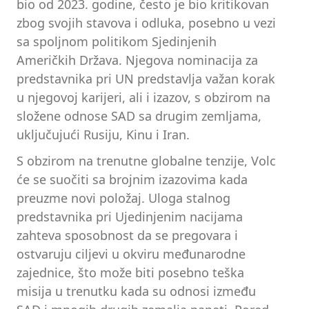
bio od 2023. godine, često je bio kritikovan
zbog svojih stavova i odluka, posebno u vezi
sa spoljnom politikom Sjedinjenih
Američkih Država. Njegova nominacija za
predstavnika pri UN predstavlja važan korak
u njegovoj karijeri, ali i izazov, s obzirom na
složene odnose SAD sa drugim zemljama,
uključujući Rusiju, Kinu i Iran.
S obzirom na trenutne globalne tenzije, Volc
će se suočiti sa brojnim izazovima kada
preuzme novi položaj. Uloga stalnog
predstavnika pri Ujedinjenim nacijama
zahteva sposobnost da se pregovara i
ostvaruju ciljevi u okviru međunarodne
zajednice, što može biti posebno teška
misija u trenutku kada su odnosi između