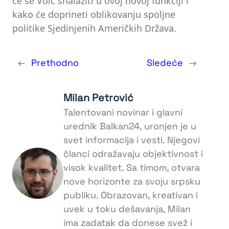
će se Volc snalaziti u ovoj novoj funkciji i
kako će doprineti oblikovanju spoljne
politike Sjedinjenih Američkih Država.
←
Prethodno
Sledeće
→
Milan Petrović
Talentovani novinar i glavni
urednik Balkan24, uronjen je u
svet informacija i vesti. Njegovi
članci odražavaju objektivnost i
visok kvalitet. Sa timom, otvara
nove horizonte za svoju srpsku
publiku. Obrazovan, kreativan i
uvek u toku dešavanja, Milan
ima zadatak da donese svež i