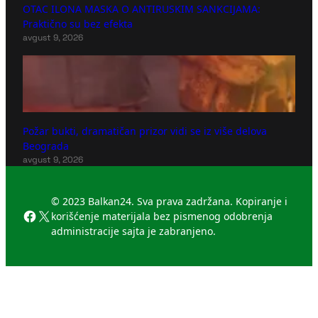
OTAC ILONA MASKA O ANTIRUSKIM SANKCIJAMA:
Praktično su bez efekta
avgust 9, 2026
Požar bukti, dramatičan prizor vidi se iz više delova
Beograda
avgust 9, 2026
© 2023 Balkan24. Sva prava zadržana. Kopiranje i
Facebook
X
korišćenje materijala bez pismenog odobrenja
administracije sajta je zabranjeno.