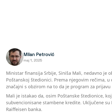
Milan Petrović
maj 1, 2025
Ministar finansija Srbije, Siniša Mali, nedavno j
Poštanskoj štedionici. Prema njegovim rečima, u 
značajni s obzirom na to da je program za prijav
Mali je istakao da, osim Poštanske štedionice, k
subvencionisane stambene kredite. Uključene su 
Raiffeisen banka.