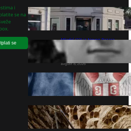
stima i
Manifestacija „Međunarodi
latite se na
susreti u Obrenovcu“
 sveže
avgust 8, 2026
box.
Mladić (22) iz Novog Pazara
tplati se
poginuo u Ulcinju – vozač
izgubio kontrolu i usledila
tragedija
avgust 8, 2026
Nova medalja za Srbiju na
Evropskom prvenstvu!
avgust 8, 2026
Zašto ima puno stršljena u
Beogradu
avgust 8, 2026