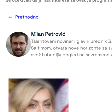
se očekivati dalji rast interesa za ovakve program
←
Prethodno
Milan Petrović
Talentovani novinar i glavni urednik Ba
Sa timom, otvara nove horizonte za s
svež i ubedljiv pogled na savremene v