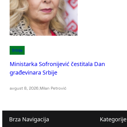
Srbija
Ministarka Sofronijević čestitala Dan
građevinara Srbije
avgust 8, 2026
.
Milan Petrović
Brza Navigacija
Kategorije