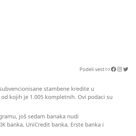
Link
Facebook
Instagram
Twitter
Podeli vest
za subvencionisane stambene kredite u
od kojih je 1.005 kompletnih. Ovi podaci su
rogramu, još sedam banaka nudi
K banka, UniCredit banka, Erste banka i