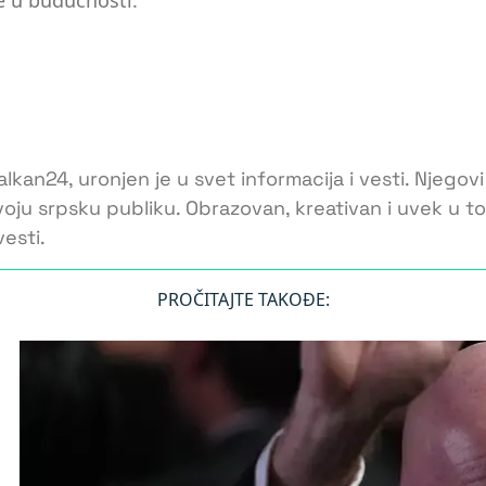
e u budućnosti.
lkan24, uronjen je u svet informacija i vesti. Njegovi
voju srpsku publiku. Obrazovan, kreativan i uvek u 
esti.
PROČITAJTE TAKOĐE: