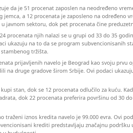
zuje da je 51 procenat zaposlen na neodređeno vreme
 jemca, a 12 procenata je zaposleno na određeno vre
 u javnom sektoru, dok pet procenata čine preduzetni
 24 procenata njih nalazi se u grupi od 33 do 35 godi
daci ukazuju na to da se program subvencionisanih s
 stambenog tržišta.
cenata prijavljenih navelo je Beograd kao svoju prvu 
lili na druge gradove širom Srbije. Ovi podaci ukazuju 
da kupi stan, dok se 12 procenata odlučilo za kuću. Ka
adrata, dok 22 procenata preferira površinu od 30 do
ao traženi iznos kredita navelo je 99.000 evra. Ovi po
vencionisani krediti predstavljaju značajnu podršku 