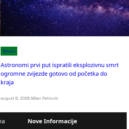
Nauka
Astronomi prvi put ispratili eksplozivnu smrt
ogromne zvijezde gotovo od početka do
kraja
avgust 8, 2026
.
Milan Petrović
ma
Nove Informacije