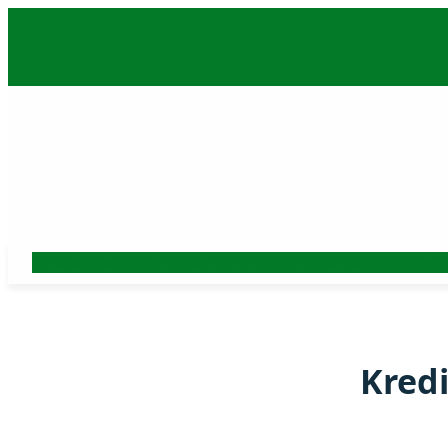
Skoči
na
sadržaj
Auto
Beograd
Srbija
Politika
Ekonomija
Biznis
Hronika
Kultura
Nauk
Kredi