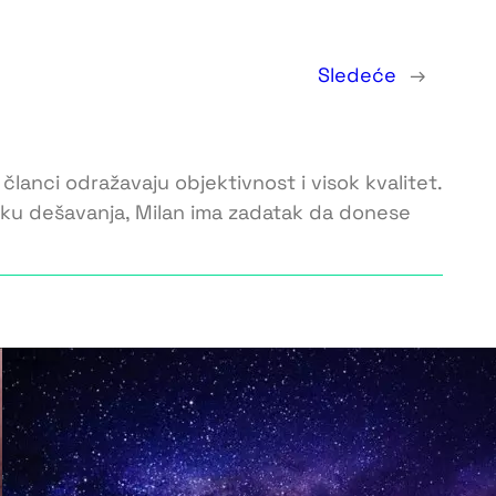
Sledeće
→
 članci odražavaju objektivnost i visok kvalitet.
toku dešavanja, Milan ima zadatak da donese