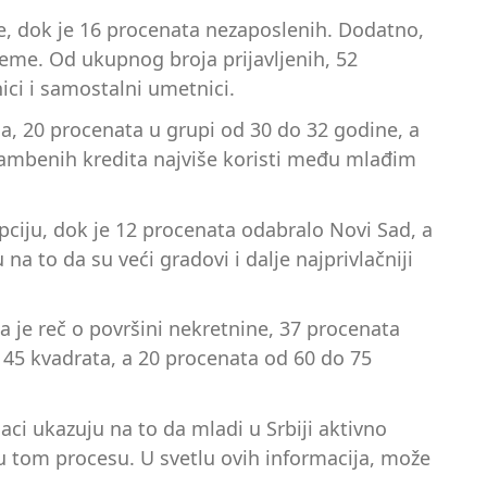
, dok je 16 procenata nezaposlenih. Dodatno,
me. Od ukupnog broja prijavljenih, 52
ci i samostalni umetnici.
na, 20 procenata u grupi od 30 do 32 godine, a
tambenih kredita najviše koristi među mlađim
opciju, dok je 12 procenata odabralo Novi Sad, a
na to da su veći gradovi i dalje najprivlačniji
da je reč o površini nekretnine, 37 procenata
 45 kvadrata, a 20 procenata od 60 do 75
daci ukazuju na to da mladi u Srbiji aktivno
u tom procesu. U svetlu ovih informacija, može