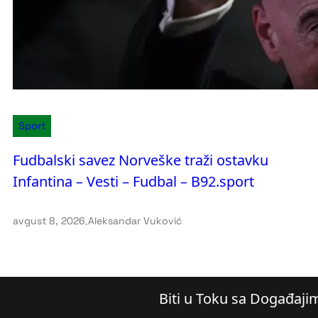
Sport
Fudbalski savez Norveške traži ostavku
Infantina – Vesti – Fudbal – B92.sport
avgust 8, 2026
.
Aleksandar Vuković
Biti u Toku sa Događaji