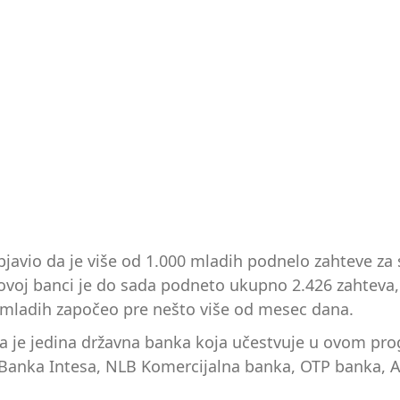
e objavio da je više od 1.000 mladih podnelo zahteve 
ovoj banci je do sada podneto ukupno 2.426 zahteva, 
u mladih započeo pre nešto više od mesec dana.
oja je jedina državna banka koja učestvuje u ovom p
Banka Intesa, NLB Komercijalna banka, OTP banka, AI