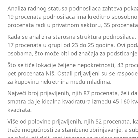
Analiza radnog statusa podnosilaca zahteva poka
19 procenata podnosilaca ima kreditno sposobnog
procenata radi u privatnom sektoru, 35 procenata
Kada se analizira starosna struktura podnosilaca,
17 procenata u grupi od 23 do 25 godina. Ovi po
osobama, što može biti od značaja za podsticanje
Što se tiče lokacije željene nepokretnosti, 43 pro
pet procenata Niš. Ostali prijavljeni su se raspode
za kupovinu nekretnina među mladima.
Najveći broj prijavljenih, njih 87 procenata, želi 
smatra da je idealna kvadratura između 45 i 60 kv
kvadrata.
Više od polovine prijavljenih, njih 52 procenata, k
traže mogućnosti za stambeno zbrinjavanje, a sub