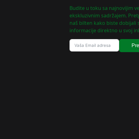
Budite u toku sa najnovijim ve
ekskluzivnim sadržajem. Pretp
naš bilten kako biste dobijali
informacije direktno u svoj in
Pre