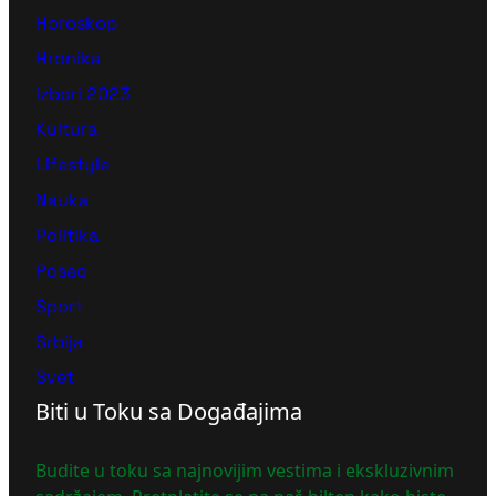
Horoskop
Hronika
Izbori 2023
Kultura
Lifestyle
Nauka
Politika
Posao
Sport
Srbija
Svet
Biti u Toku sa Događajima
Budite u toku sa najnovijim vestima i ekskluzivnim