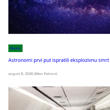
Nauka
Astronomi prvi put ispratili eksplozivnu smr
avgust 8, 2026
.
Milan Petrović