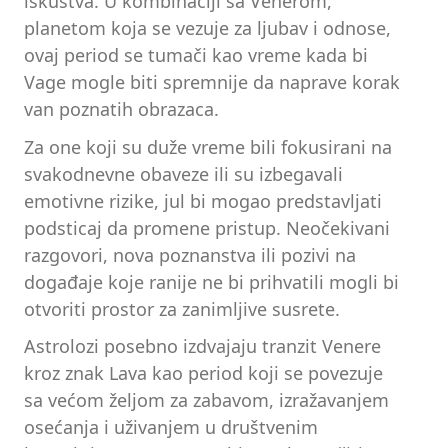
iskustva. U kombinaciji sa Venerom,
planetom koja se vezuje za ljubav i odnose,
ovaj period se tumači kao vreme kada bi
Vage mogle biti spremnije da naprave korak
van poznatih obrazaca.
Za one koji su duže vreme bili fokusirani na
svakodnevne obaveze ili su izbegavali
emotivne rizike, jul bi mogao predstavljati
podsticaj da promene pristup. Neočekivani
razgovori, nova poznanstva ili pozivi na
događaje koje ranije ne bi prihvatili mogli bi
otvoriti prostor za zanimljive susrete.
Astrolozi posebno izdvajaju tranzit Venere
kroz znak Lava kao period koji se povezuje
sa većom željom za zabavom, izražavanjem
osećanja i uživanjem u društvenim