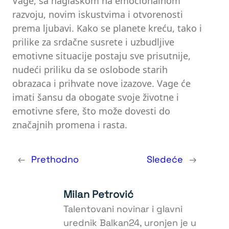
Vage, sa naglaskom na emocionalnom
razvoju, novim iskustvima i otvorenosti
prema ljubavi. Kako se planete kreću, tako i
prilike za srdačne susrete i uzbudljive
emotivne situacije postaju sve prisutnije,
nudeći priliku da se oslobode starih
obrazaca i prihvate nove izazove. Vage će
imati šansu da obogate svoje životne i
emotivne sfere, što može dovesti do
značajnih promena i rasta.
←
Prethodno
Sledeće
→
Milan Petrović
Talentovani novinar i glavni
urednik Balkan24, uronjen je u