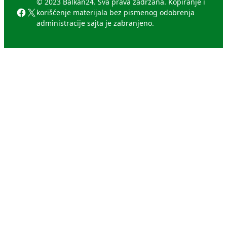
© 2023 Balkan24. Sva prava zadržana. Kopiranje i
Facebook
X
korišćenje materijala bez pismenog odobrenja
administracije sajta je zabranjeno.