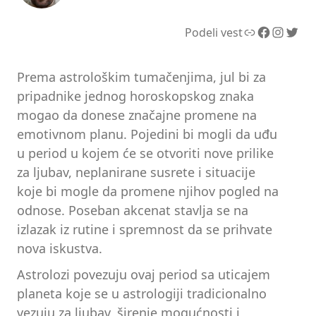
Link
Facebook
Instagram
Twitter
Podeli vest
Prema astrološkim tumačenjima, jul bi za
pripadnike jednog horoskopskog znaka
mogao da donese značajne promene na
emotivnom planu. Pojedini bi mogli da uđu
u period u kojem će se otvoriti nove prilike
za ljubav, neplanirane susrete i situacije
koje bi mogle da promene njihov pogled na
odnose. Poseban akcenat stavlja se na
izlazak iz rutine i spremnost da se prihvate
nova iskustva.
Astrolozi povezuju ovaj period sa uticajem
planeta koje se u astrologiji tradicionalno
vezuju za ljubav, širenje mogućnosti i