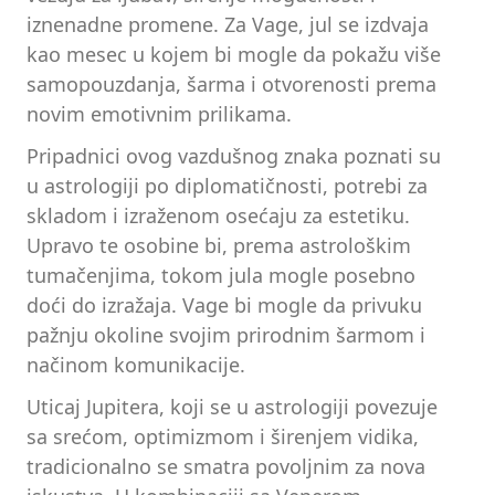
iznenadne promene. Za Vage, jul se izdvaja
kao mesec u kojem bi mogle da pokažu više
samopouzdanja, šarma i otvorenosti prema
novim emotivnim prilikama.
Pripadnici ovog vazdušnog znaka poznati su
u astrologiji po diplomatičnosti, potrebi za
skladom i izraženom osećaju za estetiku.
Upravo te osobine bi, prema astrološkim
tumačenjima, tokom jula mogle posebno
doći do izražaja. Vage bi mogle da privuku
pažnju okoline svojim prirodnim šarmom i
načinom komunikacije.
Uticaj Jupitera, koji se u astrologiji povezuje
sa srećom, optimizmom i širenjem vidika,
tradicionalno se smatra povoljnim za nova