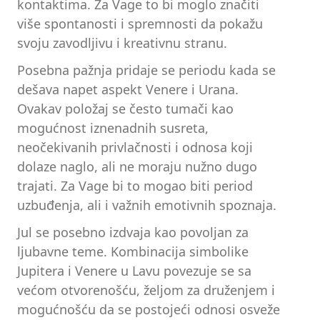
kontaktima. Za Vage to bi moglo značiti
više spontanosti i spremnosti da pokažu
svoju zavodljivu i kreativnu stranu.
Posebna pažnja pridaje se periodu kada se
dešava napet aspekt Venere i Urana.
Ovakav položaj se često tumači kao
mogućnost iznenadnih susreta,
neočekivanih privlačnosti i odnosa koji
dolaze naglo, ali ne moraju nužno dugo
trajati. Za Vage bi to mogao biti period
uzbuđenja, ali i važnih emotivnih spoznaja.
Jul se posebno izdvaja kao povoljan za
ljubavne teme. Kombinacija simbolike
Jupitera i Venere u Lavu povezuje se sa
većom otvorenošću, željom za druženjem i
mogućnošću da se postojeći odnosi osveže