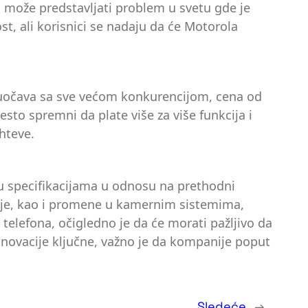
to može predstavljati problem u svetu gde je
t, ali korisnici se nadaju da će Motorola
suočava sa sve većom konkurencijom, cena od
sto spremni da plate više za više funkcija i
hteve.
 u specifikacijama u odnosu na prethodni
rije, kao i promene u kamernim sistemima,
telefona, očigledno je da će morati pažljivo da
inovacije ključne, važno je da kompanije poput
Sledeće
→