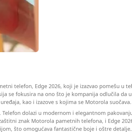
etni telefon, Edge 2026, koji je izazvao pomešu u te
sija se fokusira na ono što je kompanija odlučila d
 uređaja, kao i izazove s kojima se Motorola suočava.
. Telefon dolazi u modernom i elegantnom pakovanju
ao zaštitni znak Motorola pametnih telefona, i Edge 20
jom, što omogućava fantastične boje i oštre detalje.