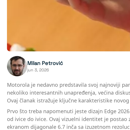
Milan Petrović
jun 3, 2026
Motorola je nedavno predstavila svoj najnoviji pam
nekoliko interesantnih unapređenja, većina disku
Ovaj članak istražuje ključne karakteristike novog
Prvo što treba napomenuti jeste dizajn Edge 2026
od ivice do ivice. Ovaj vizuelni identitet je post
ekranom dijagonale 6.7 inča sa izuzetnom rezoluci