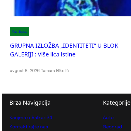
Kultura
GRUPNA IZLOŽBA „IDENTITETI“ U BLOK
GALERIJI : Više lica istine
avgust 8, 2026
.
Tamara Nikolić
Brza Navigacija
Kategorije
Karijera u Balkan24
Auto
Kontaktirajte nas
Beograd