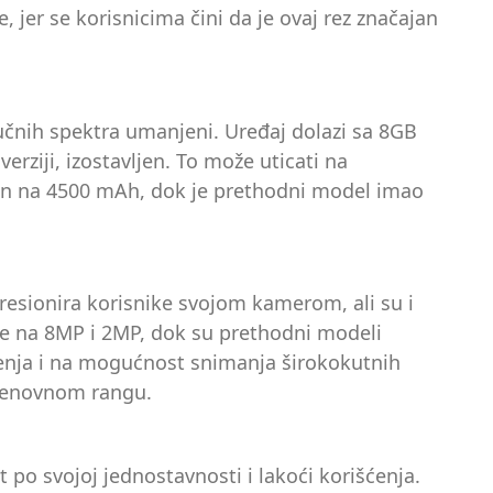
 jer se korisnicima čini da je ovaj rez značajan
učnih spektra umanjeni. Uređaj dolazi sa 8GB
erziji, izostavljen. To može uticati na
njen na 4500 mAh, dok je prethodni model imao
resionira korisnike svojom kamerom, ali su i
e na 8MP i 2MP, dok su prethodni modeli
ljenja i na mogućnost snimanja širokokutnih
 cenovnom rangu.
 po svojoj jednostavnosti i lakoći korišćenja.