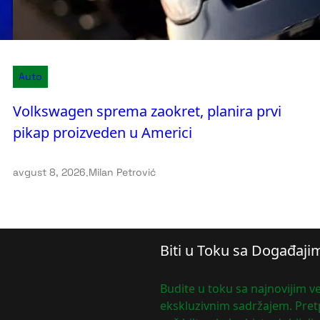
Auto
Volkswagen sprema zaokret, planira prvi
pikap proizveden u Americi
avgust 8, 2026
.
Milan Petrović
Biti u Toku sa Događaji
Budite u toku sa najnovijim ve
ekskluzivnim sadržajem. Pretp