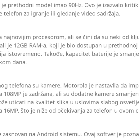
 prethodni model imao 90Hz. Ovo je izazvalo kritike,
 telefon za igranje ili gledanje video sadržaja.
najnovijim procesorom, ali se čini da su neki od klj
 ali je 12GB RAM-a, koji je bio dostupan u prethodnoj v
cija istovremeno. Takođe, kapacitet baterije je sma
tokom dana.
nog telefona su kamere. Motorola je nastavila da imp
sa 108MP je zadržana, ali su dodatne kamere smanjen
e uticati na kvalitet slika u uslovima slabog osvet
a 16MP, što je niže od očekivanja za telefon u ovom
je zasnovan na Android sistemu. Ovaj softver je poznat