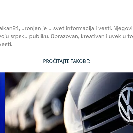
lkan24, uronjen je u svet informacija i vesti. Njegovi
voju srpsku publiku. Obrazovan, kreativan i uvek u 
esti.
PROČITAJTE TAKOĐE: