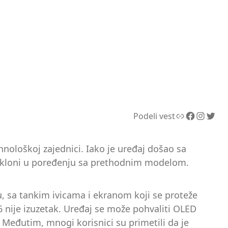
Link
Facebook
Instagram
Twitter
Podeli vest
hnološkoj zajednici. Iako je uređaj došao sa
a ukloni u poređenju sa prethodnim modelom.
, sa tankim ivicama i ekranom koji se proteže
26 nije izuzetak. Uređaj se može pohvaliti OLED
 Međutim, mnogi korisnici su primetili da je