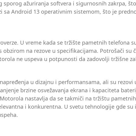
og sporog ažuriranja softvera i sigurnosnih zakrpa, š
 sa Android 13 operativnim sistemom, što je prednos
roverze. U vreme kada se tržište pametnih telefona 
s obzirom na rezove u specifikacijama. Potrošači su če
torola ne uspeva u potpunosti da zadovolji tržišne za
napređenja u dizajnu i performansama, ali su rezovi
njenje brzine osvežavanja ekrana i kapaciteta bate
otorola nastavlja da se takmiči na tržištu pametnih 
relevantna i konkurentna. U svetu tehnologije gde su 
uspeha.