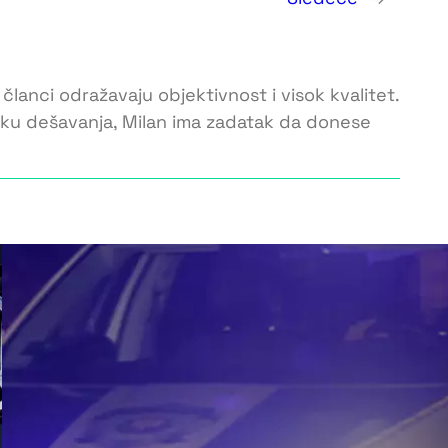
 članci odražavaju objektivnost i visok kvalitet.
toku dešavanja, Milan ima zadatak da donese