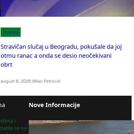
Hronika
Stravičan slučaj u Beogradu, pokušale da joj
otmu ranac a onda se desio neočekivani
obrt
avgust 8, 2026
.
Milan Petrović
ma
Nove Informacije
stima i
Nizak vodostaj ugrožava
latite se na
transport i nemačku industriju