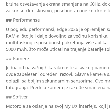
brzina osvežavanja ekrana smanjena na 60Hz, dok je
za korisničko iskustvo, posebno za one koji koriste
## Performanse
U pogledu performansi, Edge 2026 je opremljen sa 
RAM-a, što je i dalje dovoljno za većinu korisnika,
multitasking i sposobnost pokretanja više aplika
5000 mAh, što može uticati na trajanje baterije 
## Kamere
Jedna od najvažnijih karakteristika svakog pamet
ovde zabeleženi određeni rezovi. Glavna kamera 
dolazili sa boljim sekundarnim senzorima. Ovo mož
fotografija. Prednja kamera je takođe smanjena n
## Softver
Motorola se oslanja na svoj My UX interfejs, koji 