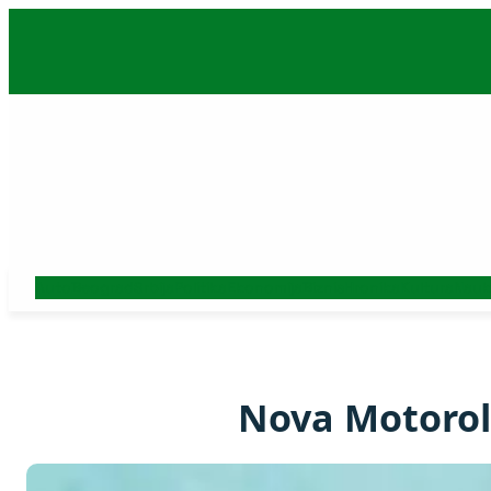
Skoči
na
sadržaj
Auto
Beograd
Srbija
Politika
Ekonomija
Biznis
Hronika
Kultura
Nauk
Nova Motorola