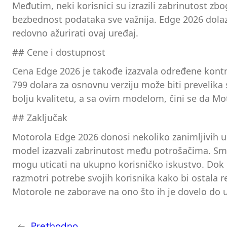
Međutim, neki korisnici su izrazili zabrinutost zb
bezbednost podataka sve važnija. Edge 2026 dolazi
redovno ažurirati ovaj uređaj.
## Cene i dostupnost
Cena Edge 2026 je takođe izazvala određene kont
799 dolara za osnovnu verziju može biti prevelika 
bolju kvalitetu, a sa ovim modelom, čini se da Mo
## Zaključak
Motorola Edge 2026 donosi nekoliko zanimljivih u
model izazvali zabrinutost među potrošačima. Sma
mogu uticati na ukupno korisničko iskustvo. Dok M
razmotri potrebe svojih korisnika kako bi ostala 
Motorole ne zaborave na ono što ih je dovelo do 
←
Prethodno