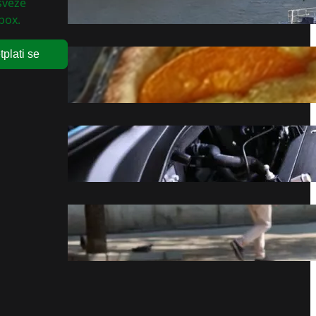
 sveže
avgust 8, 2026
box.
tplati se
Recept dana za tart sa
kajsijama
avgust 8, 2026
Motor radio gotovo godinu
dana bez gašenja, mehaničar
ostao šokiran prizorom
avgust 8, 2026
Devojčice (15) je oborile, tukle i
otele ranac, a onda je usledio
obrt
avgust 8, 2026