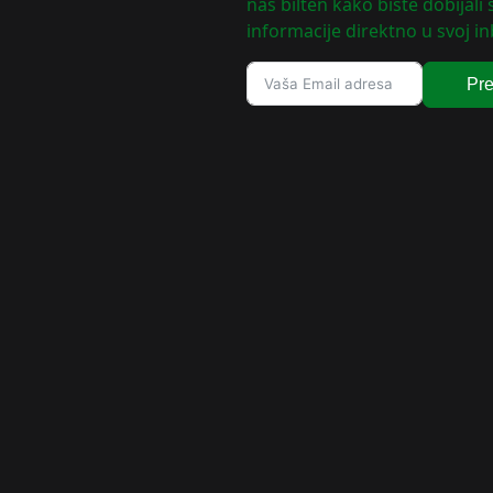
naš bilten kako biste dobijali
informacije direktno u svoj in
Pre