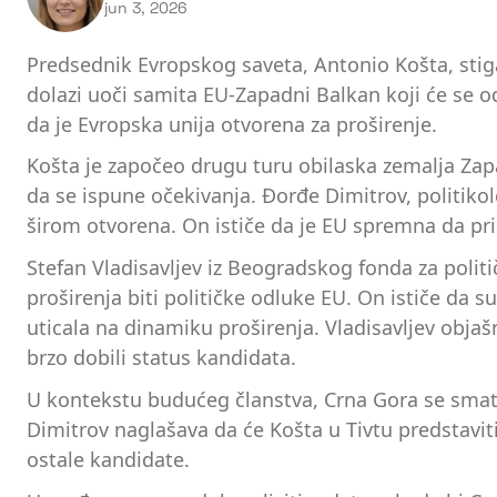
jun 3, 2026
Predsednik Evropskog saveta, Antonio Košta, stig
dolazi uoči samita EU-Zapadni Balkan koji će se odr
da je Evropska unija otvorena za proširenje.
Košta je započeo drugu turu obilaska zemalja Za
da se ispune očekivanja. Đorđe Dimitrov, politiko
širom otvorena. On ističe da je EU spremna da pri
Stefan Vladisavljev iz Beogradskog fonda za politi
proširenja biti političke odluke EU. On ističe da s
uticala na dinamiku proširenja. Vladisavljev objašn
brzo dobili status kandidata.
U kontekstu budućeg članstva, Crna Gora se smatr
Dimitrov naglašava da će Košta u Tivtu predstavit
ostale kandidate.