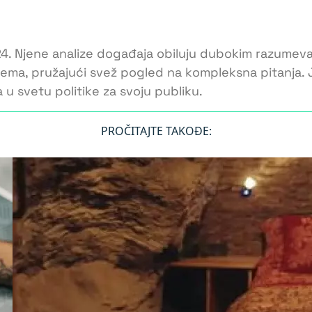
24. Njene analize događaja obiluju dubokim razumeva
 tema, pružajući svež pogled na kompleksna pitanja.
 u svetu politike za svoju publiku.
PROČITAJTE TAKOĐE: