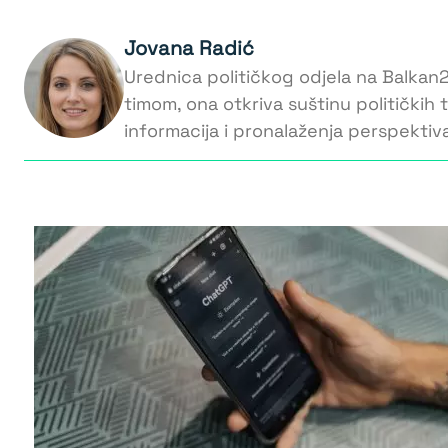
Jovana Radić
Urednica političkog odjela na Balkan
timom, ona otkriva suštinu političkih
informacija i pronalaženja perspektiva