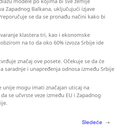
edlažu modele po kojima bi sve zemlje
ova Zapadnog Balkana, uključujući izjave
Preporučuje se da se pronađu načini kako bi
otvaranje klastera tri, kao i ekonomske
 obzirom na to da oko 60% izvoza Srbije ide
vrđuje značaj ove posete. Očekuje se da će
nja saradnje i unapređenja odnosa između Srbije
ke unije mogu imati značajan uticaj na
ka da se učvrste veze između EU i Zapadnog
je.
Sledeće
→