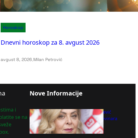
Horoskop
Dnevni horoskop za 8. avgust 2026
avgust 8, 2026
.
Milan Petrović
ma
Nove Informacije
stima i
Ministarka Sofronijević
latite se na
čestitala Dan građevinara
 sveže
Srbije
box.
avgust 8, 2026