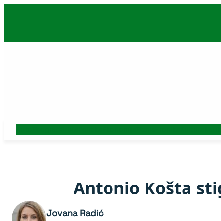
Skoči
na
sadržaj
Auto
Beograd
Srbija
Politika
Ekonomija
Biznis
Hronika
Kultura
Nauk
Antonio Košta sti
Jovana Radić