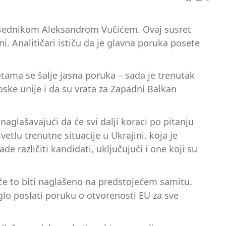
redsednikom Aleksandrom Vučićem. Ovaj susret
i. Analitičari ističu da je glavna poruka posete
ama se šalje jasna poruka – sada je trenutak
pske unije i da su vrata za Zapadni Balkan
aglašavajući da će svi dalji koraci po pitanju
etlu trenutne situacije u Ukrajini, koja je
e različiti kandidati, uključujući i one koji su
će to biti naglašeno na predstojećem samitu.
glo poslati poruku o otvorenosti EU za sve