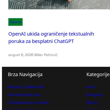
Nauka
OpenAI ukida ograničenje tekstualnih
poruka za besplatni ChatGPT
avgust 8, 2026
.
Milan Petrović
Brza Navigacija
Kategorije
Karijera u Balkan24
Auto
Kontaktirajte nas
Beograd
Pretplatite se na Vesti
Biznis