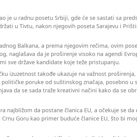
ao je u radnu posetu Srbiji, gde će se sastati sa p
žati u Tivtu, nakon njegovih poseta Sarajevu i Prištin
padnog Balkana, a prema njegovim rečima, ovim poset
log, naglašava da je proširenje visoko na agendi Evro
mi sve države kandidate koje teže pristupanju.
čku izuzetnost takođe ukazuje na važnost proširenja, n
u političke poruke od suštinskog značaja, posebno u sv
java da se sada traže kreativni načini kako da se obrad
a najbližom da postane članica EU, a očekuje se da 
i Crnu Goru kao primer buduće članice EU, što bi mo