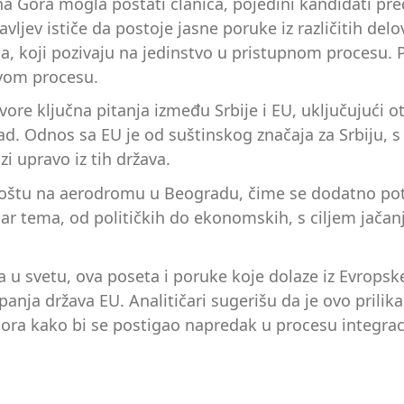
a Gora mogla postati članica, pojedini kandidati pr
jev ističe da postoje jasne poruke iz različitih del
a, koji pozivaju na jedinstvo u pristupnom procesu. 
ovom procesu.
tvore ključna pitanja između Srbije i EU, uključujući 
ad. Odnos sa EU je od suštinskog značaja za Srbiju, s
i upravo iz tih država.
 Koštu na aerodromu u Beogradu, čime se dodatno pot
tar tema, od političkih do ekonomskih, s ciljem jača
nja u svetu, ova poseta i poruke koje dolaze iz Evrops
anja država EU. Analitičari sugerišu da je ovo prili
ra kako bi se postigao napredak u procesu integraci