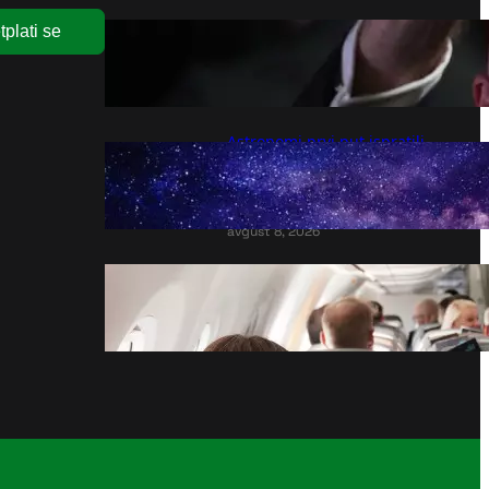
Fudbalski savez Norveške traži
tplati se
ostavku Infantina – Vesti –
Fudbal – B92.sport
avgust 8, 2026
Astronomi prvi put ispratili
eksplozivnu smrt ogromne
zvijezde gotovo od početka do
kraja
avgust 8, 2026
Er Srbija širi mrežu letova
avgust 8, 2026