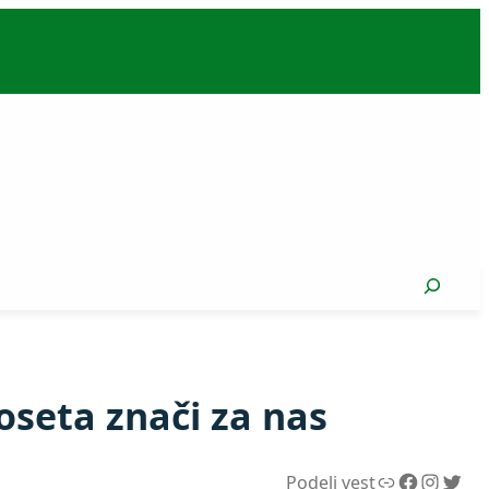
Search
oseta znači za nas
Link
Facebook
Instagram
Twitter
Podeli vest