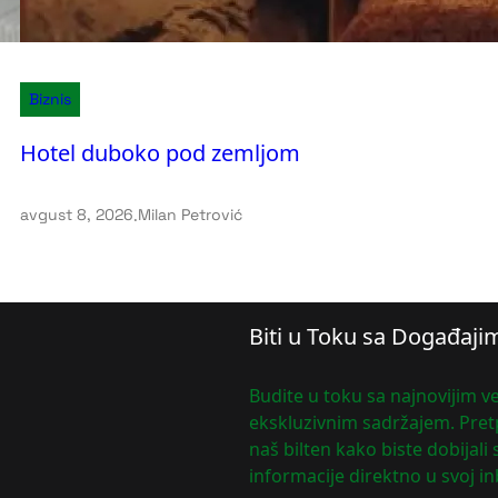
Biznis
Hotel duboko pod zemljom
avgust 8, 2026
.
Milan Petrović
Biti u Toku sa Događaji
Budite u toku sa najnovijim ve
ekskluzivnim sadržajem. Pretp
naš bilten kako biste dobijali
informacije direktno u svoj in