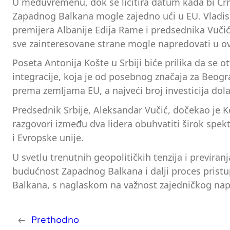
U međuvremenu, dok se licitira datum kada bi Crn
Zapadnog Balkana mogle zajedno ući u EU. Vladisavl
premijera Albanije Edija Rame i predsednika Vučić
sve zainteresovane strane mogle napredovati u 
Poseta Antonija Košte u Srbiji biće prilika da se o
integracije, koja je od posebnog značaja za Beogr
prema zemljama EU, a najveći broj investicija dolaz
Predsednik Srbije, Aleksandar Vučić, dočekao je
razgovori između dva lidera obuhvatiti širok spek
i Evropske unije.
U svetlu trenutnih geopolitičkih tenzija i previra
budućnost Zapadnog Balkana i dalji proces pristup
Balkana, s naglaskom na važnost zajedničkog napo
←
Prethodno