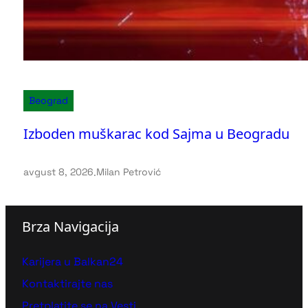
Beograd
Izboden muškarac kod Sajma u Beogradu
avgust 8, 2026
.
Milan Petrović
Brza Navigacija
Karijera u Balkan24
Kontaktirajte nas
Pretplatite se na Vesti