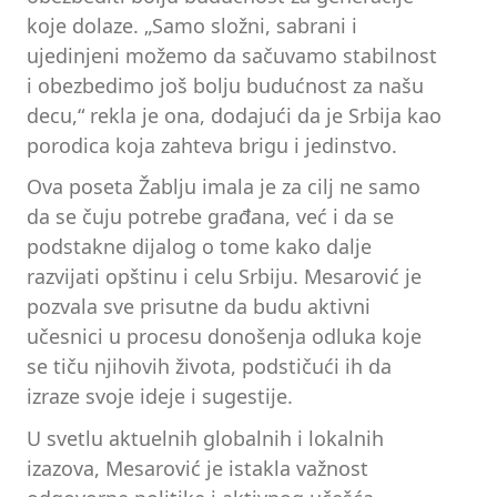
koje dolaze. „Samo složni, sabrani i
ujedinjeni možemo da sačuvamo stabilnost
i obezbedimo još bolju budućnost za našu
decu,“ rekla je ona, dodajući da je Srbija kao
porodica koja zahteva brigu i jedinstvo.
Ova poseta Žablju imala je za cilj ne samo
da se čuju potrebe građana, već i da se
podstakne dijalog o tome kako dalje
razvijati opštinu i celu Srbiju. Mesarović je
pozvala sve prisutne da budu aktivni
učesnici u procesu donošenja odluka koje
se tiču njihovih života, podstičući ih da
izraze svoje ideje i sugestije.
U svetlu aktuelnih globalnih i lokalnih
izazova, Mesarović je istakla važnost