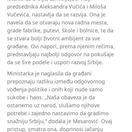
predsednika Aleksandra Vučića i Miloša
Vučevića, nastavlja da se razvija. Ona je
navela da se otvaraju nova radna mesta,
grade fabrike, putevi, škole i bolnice, te da
se stvara bolji životni ambijent za sve
građane. Ovi napori, prema njenim rečima,
predstavljaju najbolji odgovor na pokušaje
da se šire podele i uspori razvoj Srbije.
Ministarka je naglasila da građani
prepoznaju razliku između odgovornog
vođenja politike i onih koji nude samo
sukobe i haos. „Naša obaveza je da
ostanemo uz narod, slušamo njihove
potrebe i zajedno nastavimo da gradimo
snažniju Srbiju,“ dodala je Mesarović. Ovaj
pristup, smatra ona, doprinosi jačanju