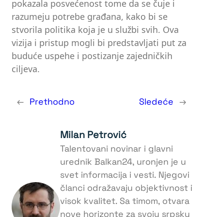
pokazala posvećenost tome da se čuje i
razumeju potrebe građana, kako bi se
stvorila politika koja je u službi svih. Ova
vizija i pristup mogli bi predstavljati put za
buduće uspehe i postizanje zajedničkih
ciljeva.
←
Prethodno
Sledeće
→
Milan Petrović
Talentovani novinar i glavni
urednik Balkan24, uronjen je u
svet informacija i vesti. Njegovi
članci odražavaju objektivnost i
visok kvalitet. Sa timom, otvara
nove horizonte za svoju srpsku