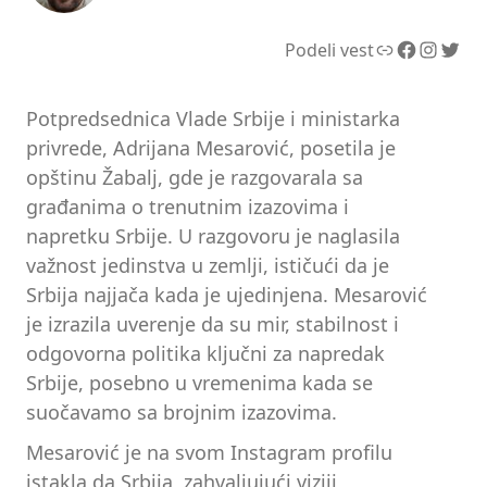
Link
Facebook
Instagram
Twitter
Podeli vest
Potpredsednica Vlade Srbije i ministarka
privrede, Adrijana Mesarović, posetila je
opštinu Žabalj, gde je razgovarala sa
građanima o trenutnim izazovima i
napretku Srbije. U razgovoru je naglasila
važnost jedinstva u zemlji, ističući da je
Srbija najjača kada je ujedinjena. Mesarović
je izrazila uverenje da su mir, stabilnost i
odgovorna politika ključni za napredak
Srbije, posebno u vremenima kada se
suočavamo sa brojnim izazovima.
Mesarović je na svom Instagram profilu
istakla da Srbija, zahvaljujući viziji