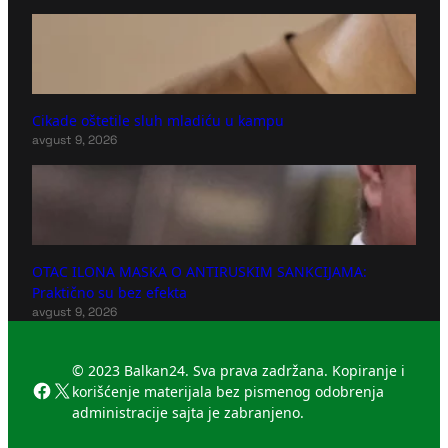
Cikade oštetile sluh mladiću u kampu
avgust 9, 2026
OTAC ILONA MASKA O ANTIRUSKIM SANKCIJAMA:
Praktično su bez efekta
avgust 9, 2026
© 2023 Balkan24. Sva prava zadržana. Kopiranje i
Facebook
X
korišćenje materijala bez pismenog odobrenja
administracije sajta je zabranjeno.