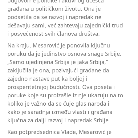
odgovorne politike i aktivnog učešća
građana u političkom životu. Ona je
podsetila da se razvoj i napredak ne
dešavaju sami, već zahtevaju zajednički trud
i posvećenost svih članova društva.
Na kraju, Mesarović je ponovila ključnu
poruku da je jedinstvo osnova snage Srbije.
„Samo ujedinjena Srbija je jaka Srbija,“
zaključila je ona, pozivajući građane da
zajedno nastave put ka boljoj i
prosperitetnijoj budućnosti. Ova poseta i
poruke koje su proizašle iz nje ukazuju na to
koliko je važno da se čuje glas naroda i
kako je saradnja između vlasti i građana
ključna za dalji razvoj i napredak Srbije.
Kao potpredsednica Vlade, Mesarović je