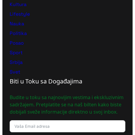
Kultura
Lifestyle
Nauka
Politika
Posao
Sport
Srbija
Svet
Biti u Toku sa Događajima
Budite u toku sa najnovijim vestima i ekskluzivnim
sadržajem. Pretplatite se na naš bilten kako biste
dobijali sveže informacije direktno u svoj inbox.