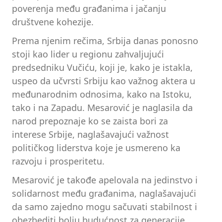
poverenja među građanima i jačanju
društvene kohezije.
Prema njenim rečima, Srbija danas ponosno
stoji kao lider u regionu zahvaljujući
predsedniku Vučiću, koji je, kako je istakla,
uspeo da učvrsti Srbiju kao važnog aktera u
međunarodnim odnosima, kako na Istoku,
tako i na Zapadu. Mesarović je naglasila da
narod prepoznaje ko se zaista bori za
interese Srbije, naglašavajući važnost
političkog liderstva koje je usmereno ka
razvoju i prosperitetu.
Mesarović je takođe apelovala na jedinstvo i
solidarnost među građanima, naglašavajući
da samo zajedno mogu sačuvati stabilnost i
obezbediti bolju budućnost za generacije