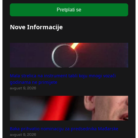
Pretplati se
Nove Informacije
Mala strelica na instrument tabli koju mnogi vozači
godinama ne primijete
avgust 9, 2026
Baka prihvatio nominaciju za predsednika Mađarske
avgust 9, 2026