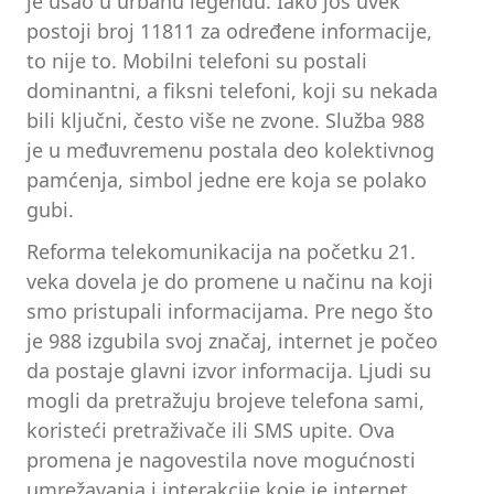
je ušao u urbanu legendu. Iako još uvek
postoji broj 11811 za određene informacije,
to nije to. Mobilni telefoni su postali
dominantni, a fiksni telefoni, koji su nekada
bili ključni, često više ne zvone. Služba 988
je u međuvremenu postala deo kolektivnog
pamćenja, simbol jedne ere koja se polako
gubi.
Reforma telekomunikacija na početku 21.
veka dovela je do promene u načinu na koji
smo pristupali informacijama. Pre nego što
je 988 izgubila svoj značaj, internet je počeo
da postaje glavni izvor informacija. Ljudi su
mogli da pretražuju brojeve telefona sami,
koristeći pretraživače ili SMS upite. Ova
promena je nagovestila nove mogućnosti
umrežavanja i interakcije koje je internet