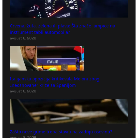
Crvena, žuta, zelena ili plava: Šta znače lampice na
instrument tabli automobila?
avgust 8, 2026
Italijanska opozicija kritikovala Meloni zbog
„neosnovane“ krize sa Španijom
avgust 8, 2026
Zašto nove gume treba staviti na zadnju osovinu?
avgust 8, 2026