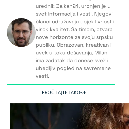
urednik Balkan24, uronjen je u
svet informacija i vesti. Njegovi
članci odražavaju objektivnost i
visok kvalitet. Sa timom, otvara
nove horizonte za svoju srpsku
publiku. Obrazovan, kreativan i
uvek u toku dešavanja, Milan
ima zadatak da donese svež i
ubedljiv pogled na savremene
vesti.
PROČITAJTE TAKOĐE: