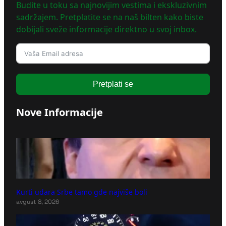
Budite u toku sa najnovijim vestima i ekskluzivnim
sadržajem. Pretplatite se na naš bilten kako biste
dobijali sveže informacije direktno u svoj inbox.
Pretplati se
Nove Informacije
Kurti udara Srbe tamo gde najviše boli
avgust 8, 2026