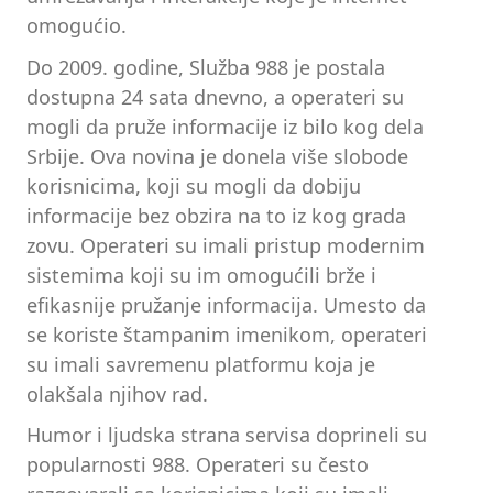
omogućio.
Do 2009. godine, Služba 988 je postala
dostupna 24 sata dnevno, a operateri su
mogli da pruže informacije iz bilo kog dela
Srbije. Ova novina je donela više slobode
korisnicima, koji su mogli da dobiju
informacije bez obzira na to iz kog grada
zovu. Operateri su imali pristup modernim
sistemima koji su im omogućili brže i
efikasnije pružanje informacija. Umesto da
se koriste štampanim imenikom, operateri
su imali savremenu platformu koja je
olakšala njihov rad.
Humor i ljudska strana servisa doprineli su
popularnosti 988. Operateri su često