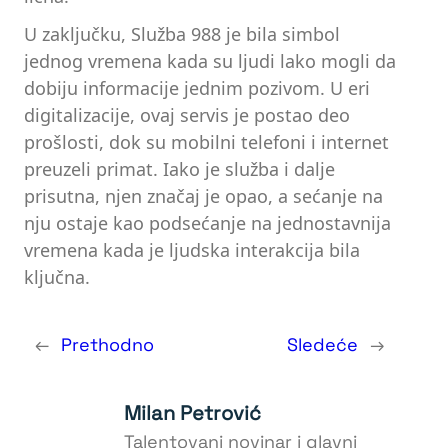
U zaključku, Služba 988 je bila simbol
jednog vremena kada su ljudi lako mogli da
dobiju informacije jednim pozivom. U eri
digitalizacije, ovaj servis je postao deo
prošlosti, dok su mobilni telefoni i internet
preuzeli primat. Iako je služba i dalje
prisutna, njen značaj je opao, a sećanje na
nju ostaje kao podsećanje na jednostavnija
vremena kada je ljudska interakcija bila
ključna.
←
Prethodno
Sledeće
→
Milan Petrović
Talentovani novinar i glavni