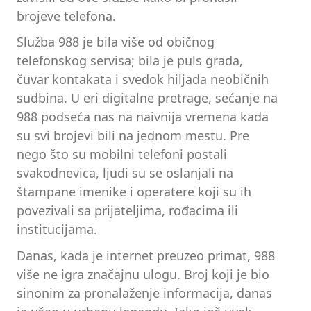
brojeve telefona.
Služba 988 je bila više od običnog
telefonskog servisa; bila je puls grada,
čuvar kontakata i svedok hiljada neobičnih
sudbina. U eri digitalne pretrage, sećanje na
988 podseća nas na naivnija vremena kada
su svi brojevi bili na jednom mestu. Pre
nego što su mobilni telefoni postali
svakodnevica, ljudi su se oslanjali na
štampane imenike i operatere koji su ih
povezivali sa prijateljima, rođacima ili
institucijama.
Danas, kada je internet preuzeo primat, 988
više ne igra značajnu ulogu. Broj koji je bio
sinonim za pronalaženje informacija, danas