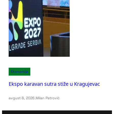
Ekonomija
Ekspo karavan sutra stiže u Kragujevac
avgust 8, 2026
.
Milan Petrović