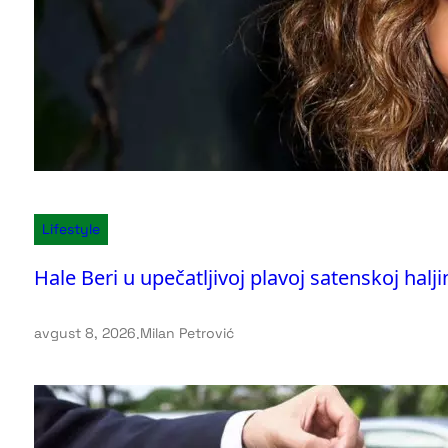
Lifestyle
Hale Beri u upečatljivoj plavoj satenskoj haljin
avgust 8, 2026
.
Milan Petrović