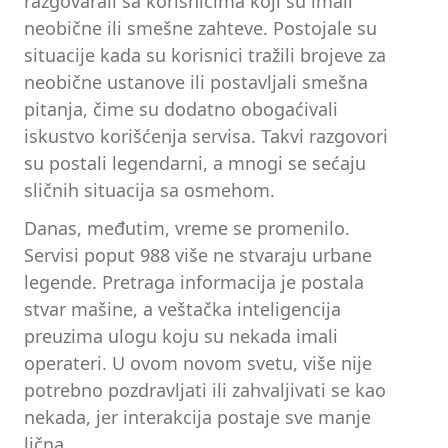
razgovarali sa korisnicima koji su imali
neobične ili smešne zahteve. Postojale su
situacije kada su korisnici tražili brojeve za
neobične ustanove ili postavljali smešna
pitanja, čime su dodatno obogaćivali
iskustvo korišćenja servisa. Takvi razgovori
su postali legendarni, a mnogi se sećaju
sličnih situacija sa osmehom.
Danas, međutim, vreme se promenilo.
Servisi poput 988 više ne stvaraju urbane
legende. Pretraga informacija je postala
stvar mašine, a veštačka inteligencija
preuzima ulogu koju su nekada imali
operateri. U ovom novom svetu, više nije
potrebno pozdravljati ili zahvaljivati se kao
nekada, jer interakcija postaje sve manje
lična.