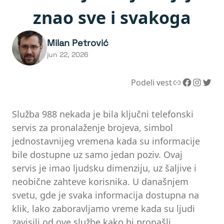
znao sve i svakoga
Milan Petrović
jun 22, 2026
Link
Facebook
Instagram
Twitter
Podeli vest
Služba 988 nekada je bila ključni telefonski
servis za pronalaženje brojeva, simbol
jednostavnijeg vremena kada su informacije
bile dostupne uz samo jedan poziv. Ovaj
servis je imao ljudsku dimenziju, uz šaljive i
neobične zahteve korisnika. U današnjem
svetu, gde je svaka informacija dostupna na
klik, lako zaboravljamo vreme kada su ljudi
zavisili od ove službe kako bi pronašli