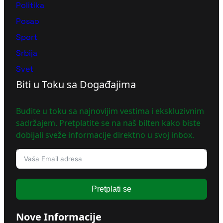
Politika
Posao
Sport
Srbija
Svet
Biti u Toku sa Događajima
Budite u toku sa najnovijim vestima i ekskluzivnim
sadržajem. Pretplatite se na naš bilten kako biste
dobijali sveže informacije direktno u svoj inbox.
Pretplati se
Nove Informacije