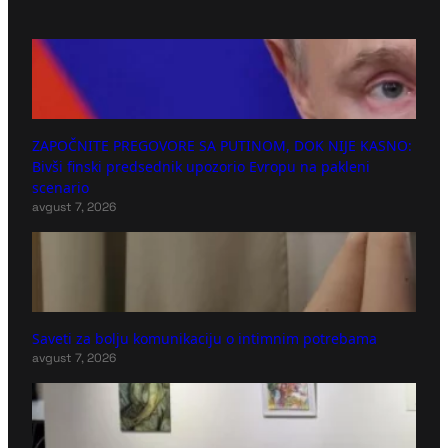
ZAPOČNITE PREGOVORE SA PUTINOM, DOK NIJE KASNO:
Bivši finski predsednik upozorio Evropu na pakleni
scenario
avgust 7, 2026
Saveti za bolju komunikaciju o intimnim potrebama
avgust 7, 2026