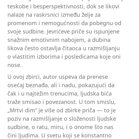
teskobe i besperspektivnosti, dok se likovi
nalaze na raskrsnici između želje za
promenom i nemogućnosti da pobegnu od
svoje sudbine. Jevrićeve priče su ispunjene
snažnim emotivnim nabojem, a dubina
likova često ostavlja čitaoca u razmišljanju
o vlastitim izborima i posledicama koje oni
nose.
U ovoj zbirci, autor uspeva da prenese
osećaj beznađa, ali i nadu, pokazujući da
čak i u najtežim trenucima, ljudska bića
traže smisao i povezanost. U tom smislu,
„Mrtvi dim“ je više od zbirke priča — to je
poziv na razmišljanje o složenosti ljudske
sudbine, o ratu, miru, i o onome što nas
čini ljudima. U svetu koji se konstantno