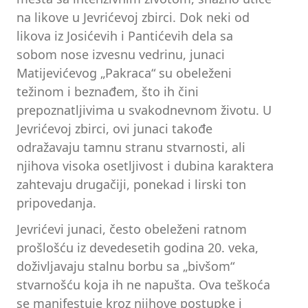
na likove u Jevrićevoj zbirci. Dok neki od
likova iz Josićevih i Pantićevih dela sa
sobom nose izvesnu vedrinu, junaci
Matijevićevog „Pakraca“ su obeleženi
težinom i beznađem, što ih čini
prepoznatljivima u svakodnevnom životu. U
Jevrićevoj zbirci, ovi junaci takođe
odražavaju tamnu stranu stvarnosti, ali
njihova visoka osetljivost i dubina karaktera
zahtevaju drugačiji, ponekad i lirski ton
pripovedanja.
Jevrićevi junaci, često obeleženi ratnom
prošlošću iz devedesetih godina 20. veka,
doživljavaju stalnu borbu sa „bivšom“
stvarnošću koja ih ne napušta. Ova teškoća
se manifestuje kroz njihove postupke i