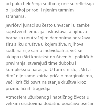
od puka beleženja sudbina; one su refleksija
o ljudskoj prirodi i njenim tamnim
stranama.
Jevrićevi junaci su često uhvaćeni u zamke
sopstvenih emocija i iskustava, a njihova
borba sa unutrašnjim demonima odražava
širu sliku društva u kojem žive. Njihova
sudbina nije samo individualna, već se
uklapa u širi kontekst društvenih i političkih
previranja, stvarajući time duboku i
kompleksnu naraciju. U tom smislu, „Mrtvi
dim“ nije samo zbirka priča o marginalcima,
već i kritički osvrt na stanje društva kroz
prizmu ličnih tragedija.
Atmosfera užurbanog i haotičnog života u
velikim gradovima dodatno pojačava osećaj