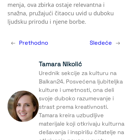
menja, ova zbirka ostaje relevantna i
snažna, pružajući čitaocu uvid u duboku
ljudsku prirodu i njene borbe.
←
Prethodno
Sledeće
→
Tamara Nikolić
Urednik sekcije za kulturu na
Balkan24. Posvećena ljubiteljka
kulture i umetnosti, ona deli
svoje duboko razumevanje i
strast prema kreativnosti.
Tamara kreira uzbudljive
materijale koji otkrivaju kulturna
dešavanja i inspirišu čitatelje na