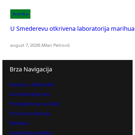
Hronika
U Smederevu otkrivena laboratorija marihua
avgust 7, 2026
.
Milan Petrović
Brza Navigacija
Karijera u Balkan24
Kontaktirajte nas
Pretplatite se na Vesti
Pravila korišćenja
Reklama
Urednička politika