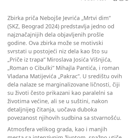
Zbirka priča Nebojše Jevrića „Mrtvi dim“
(SKZ, Beograd 2024) predstavlja jedno od
najznačajnijih dela objavljenih prošle
godine. Ova zbirka može se motivski
svrstati u postojeći niz dela kao što su
„Priče iz trapa“ Miroslava Josića Višnjića,
„Roman o Cibulki“ Mihajla Pantića, i roman
Vladana Matijevića „Pakrac“. U središtu ovih
dela nalaze se marginalizovane ličnosti, čiji
su životi često prikazani kao paralelni sa
životima većine, ali se u suštini, nakon
detaljnijeg čitanja, uočava duboka
povezanost njihovih sudbina sa stvarnošću.
Atmosfera velikog grada, kao i manjih
mesta sa intenzivnim životom, snažno utiče