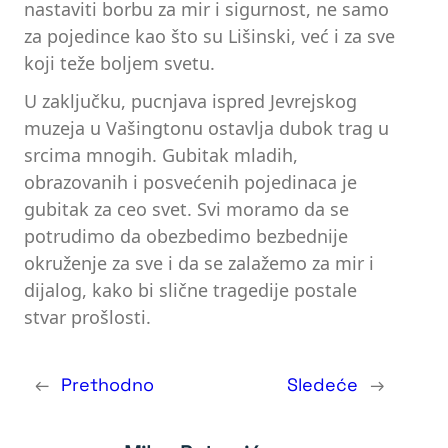
nastaviti borbu za mir i sigurnost, ne samo
za pojedince kao što su Lišinski, već i za sve
koji teže boljem svetu.
U zaključku, pucnjava ispred Jevrejskog
muzeja u Vašingtonu ostavlja dubok trag u
srcima mnogih. Gubitak mladih,
obrazovanih i posvećenih pojedinaca je
gubitak za ceo svet. Svi moramo da se
potrudimo da obezbedimo bezbednije
okruženje za sve i da se zalažemo za mir i
dijalog, kako bi slične tragedije postale
stvar prošlosti.
←
Prethodno
Sledeće
→