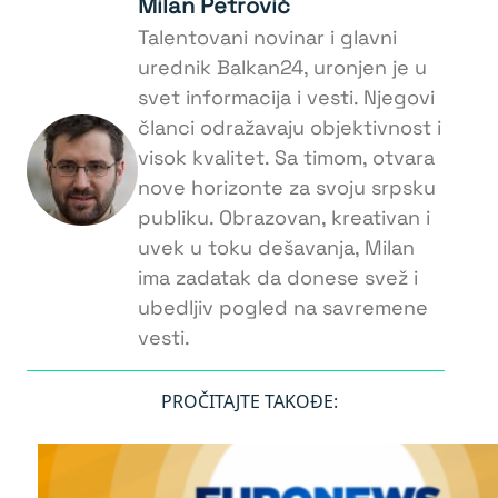
Milan Petrović
Talentovani novinar i glavni
urednik Balkan24, uronjen je u
svet informacija i vesti. Njegovi
članci odražavaju objektivnost i
visok kvalitet. Sa timom, otvara
nove horizonte za svoju srpsku
publiku. Obrazovan, kreativan i
uvek u toku dešavanja, Milan
ima zadatak da donese svež i
ubedljiv pogled na savremene
vesti.
PROČITAJTE TAKOĐE: