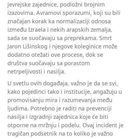
jevrejske zajednice, podložni brojnim
izazovima. Avramovi sporazumi, koji su bili
značajan korak ka normalizaciji odnosa
između Izraela i nekih arapskih zemalja,
sada se suočavaju sa preprekama. Smrt
Jaron Lišinskog i njegove koleginice može
dodatno otežati ove procese, dok se
društva suočavaju sa porastom
netrpeljivosti i nasilja.
U svetlu ovih događaja, važno je da se svi,
kako pojedinci tako i institucije, angažuju u
promovisanju mira i razumevanja među
ljudima. Potrebno je raditi na prevenciji
nasilja i izgradnji zajednica koje će biti
otporne na mržnju i podelu. Ovaj incident je
tragičan podsetnik na to koliko je važno