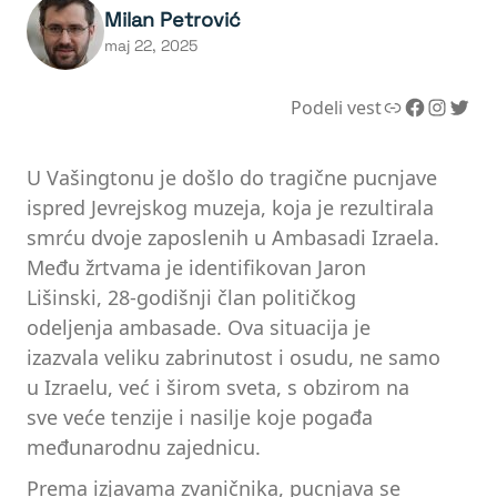
Milan Petrović
maj 22, 2025
Link
Facebook
Instagram
Twitter
Podeli vest
U Vašingtonu je došlo do tragične pucnjave
ispred Jevrejskog muzeja, koja je rezultirala
smrću dvoje zaposlenih u Ambasadi Izraela.
Među žrtvama je identifikovan Jaron
Lišinski, 28-godišnji član političkog
odeljenja ambasade. Ova situacija je
izazvala veliku zabrinutost i osudu, ne samo
u Izraelu, već i širom sveta, s obzirom na
sve veće tenzije i nasilje koje pogađa
međunarodnu zajednicu.
Prema izjavama zvaničnika, pucnjava se