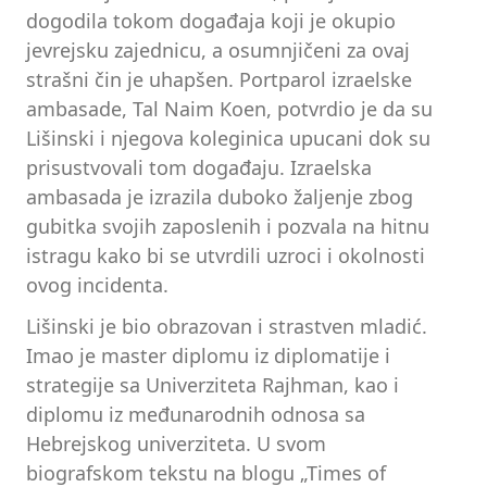
dogodila tokom događaja koji je okupio
jevrejsku zajednicu, a osumnjičeni za ovaj
strašni čin je uhapšen. Portparol izraelske
ambasade, Tal Naim Koen, potvrdio je da su
Lišinski i njegova koleginica upucani dok su
prisustvovali tom događaju. Izraelska
ambasada je izrazila duboko žaljenje zbog
gubitka svojih zaposlenih i pozvala na hitnu
istragu kako bi se utvrdili uzroci i okolnosti
ovog incidenta.
Lišinski je bio obrazovan i strastven mladić.
Imao je master diplomu iz diplomatije i
strategije sa Univerziteta Rajhman, kao i
diplomu iz međunarodnih odnosa sa
Hebrejskog univerziteta. U svom
biografskom tekstu na blogu „Times of