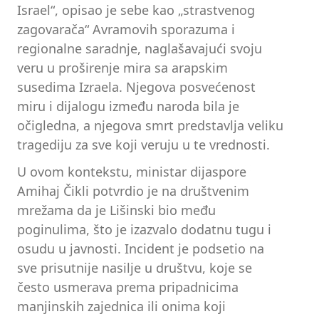
Israel“, opisao je sebe kao „strastvenog
zagovarača“ Avramovih sporazuma i
regionalne saradnje, naglašavajući svoju
veru u proširenje mira sa arapskim
susedima Izraela. Njegova posvećenost
miru i dijalogu između naroda bila je
očigledna, a njegova smrt predstavlja veliku
tragediju za sve koji veruju u te vrednosti.
U ovom kontekstu, ministar dijaspore
Amihaj Čikli potvrdio je na društvenim
mrežama da je Lišinski bio među
poginulima, što je izazvalo dodatnu tugu i
osudu u javnosti. Incident je podsetio na
sve prisutnije nasilje u društvu, koje se
često usmerava prema pripadnicima
manjinskih zajednica ili onima koji