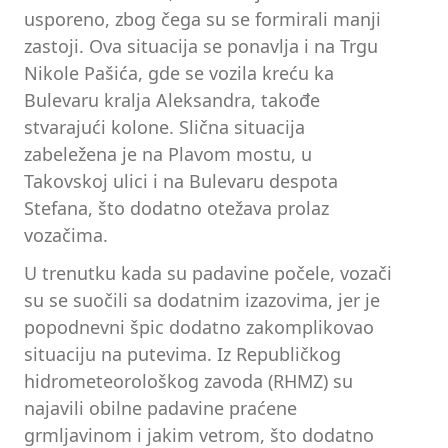
usporeno, zbog čega su se formirali manji
zastoji. Ova situacija se ponavlja i na Trgu
Nikole Pašića, gde se vozila kreću ka
Bulevaru kralja Aleksandra, takođe
stvarajući kolone. Slična situacija
zabeležena je na Plavom mostu, u
Takovskoj ulici i na Bulevaru despota
Stefana, što dodatno otežava prolaz
vozačima.
U trenutku kada su padavine počele, vozači
su se suočili sa dodatnim izazovima, jer je
popodnevni špic dodatno zakomplikovao
situaciju na putevima. Iz Republičkog
hidrometeorološkog zavoda (RHMZ) su
najavili obilne padavine praćene
grmljavinom i jakim vetrom, što dodatno