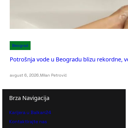
Beograd
Potrošnja vode u Beogradu blizu rekordne, 
avgust 6, 2026
.
Milan Petrović
Brza Navigacija
Karijera u Balkan24
Kontaktirajte nas