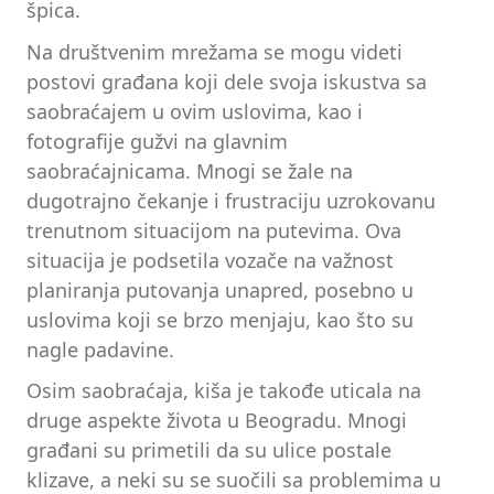
špica.
Na društvenim mrežama se mogu videti
postovi građana koji dele svoja iskustva sa
saobraćajem u ovim uslovima, kao i
fotografije gužvi na glavnim
saobraćajnicama. Mnogi se žale na
dugotrajno čekanje i frustraciju uzrokovanu
trenutnom situacijom na putevima. Ova
situacija je podsetila vozače na važnost
planiranja putovanja unapred, posebno u
uslovima koji se brzo menjaju, kao što su
nagle padavine.
Osim saobraćaja, kiša je takođe uticala na
druge aspekte života u Beogradu. Mnogi
građani su primetili da su ulice postale
klizave, a neki su se suočili sa problemima u