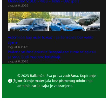
Medvedev! VIDEO – Vesti – Tenis – B92.sport
avgust 6, 2026
Automobili koji nude luksuz i performanse bez velike
cijene
avgust 6, 2026
Paklene vrućine pokosile Beograđane: Hitno se oglasili
sa VMA, ljudi masovno kolabiraju
avgust 6, 2026
© 2023 Balkan24. Sva prava zadržana. Kopiranje i
Facebook
X
korišćenje materijala bez pismenog odobrenja
administracije sajta je zabranjeno.