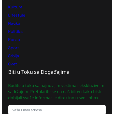
Kultura
Lifestyle
Nauka
Politika
Posao
Sport
Srbija
Svet
Biti u Toku sa Događajima
Budite u toku sa najnovijim vestima i ekskluzivnim
sadržajem. Pretplatite se na naš bilten kako biste
dobijali sveže informacije direktno u svoj inbox.