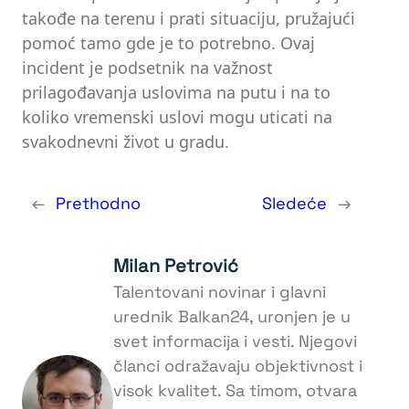
takođe na terenu i prati situaciju, pružajući
pomoć tamo gde je to potrebno. Ovaj
incident je podsetnik na važnost
prilagođavanja uslovima na putu i na to
koliko vremenski uslovi mogu uticati na
svakodnevni život u gradu.
←
Prethodno
Sledeće
→
Milan Petrović
Talentovani novinar i glavni
urednik Balkan24, uronjen je u
svet informacija i vesti. Njegovi
članci odražavaju objektivnost i
visok kvalitet. Sa timom, otvara