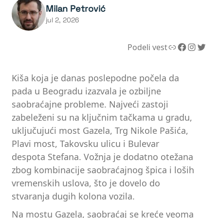
Milan Petrović
jul 2, 2026
Link
Facebook
Instagram
Twitter
Podeli vest
Kiša koja je danas poslepodne počela da
pada u Beogradu izazvala je ozbiljne
saobraćajne probleme. Najveći zastoji
zabeleženi su na ključnim tačkama u gradu,
uključujući most Gazela, Trg Nikole Pašića,
Plavi most, Takovsku ulicu i Bulevar
despota Stefana. Vožnja je dodatno otežana
zbog kombinacije saobraćajnog špica i loših
vremenskih uslova, što je dovelo do
stvaranja dugih kolona vozila.
Na mostu Gazela, saobraćaj se kreće veoma