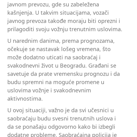
javnom prevozu, gde su zabeležena
kašnjenja. U takvim situacijama, vozači
javnog prevoza takođe moraju biti oprezni i
prilagoditi svoju vožnju trenutnim uslovima.
U narednim danima, prema prognozama,
očekuje se nastavak lošeg vremena, što
može dodatno uticati na saobraćaj i
svakodnevni život u Beogradu. Građani se
savetuje da prate vremensku prognozu i da
budu spremni na moguće promene u
uslovima vožnje i svakodnevnim
aktivnostima.
U ovoj situaciji, važno je da svi učesnici u
saobraćaju budu svesni trenutnih uslova i
da se ponašaju odgovorno kako bi izbegli
dodatne probleme. Saobraćajna policija je