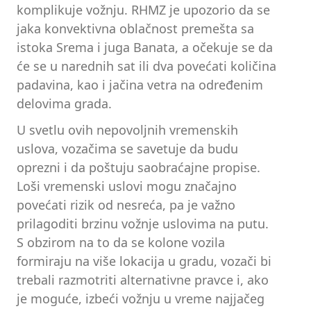
komplikuje vožnju. RHMZ je upozorio da se
jaka konvektivna oblačnost premešta sa
istoka Srema i juga Banata, a očekuje se da
će se u narednih sat ili dva povećati količina
padavina, kao i jačina vetra na određenim
delovima grada.
U svetlu ovih nepovoljnih vremenskih
uslova, vozačima se savetuje da budu
oprezni i da poštuju saobraćajne propise.
Loši vremenski uslovi mogu značajno
povećati rizik od nesreća, pa je važno
prilagoditi brzinu vožnje uslovima na putu.
S obzirom na to da se kolone vozila
formiraju na više lokacija u gradu, vozači bi
trebali razmotriti alternativne pravce i, ako
je moguće, izbeći vožnju u vreme najjačeg