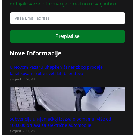
dobijali sveže informacije direktno u svoj inbox.
Pretplati se
Nove Informacije
U Novom Pazaru uhapšen šaner zbog prodaje
falsifikovane robe svetskih brendova
avgust 7, 2026
Subvencije u Njemačkoj izazvale pomamu: Više od
100.000 prijava za električne automobile
avgust 7, 2026