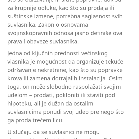
za krupnije odluke, kao što su prodaja ili
suštinske izmene, potrebna saglasnost svih
suvlasnika. Zakon o osnovama
svojinskopravnih odnosa jasno definiše ova
prava i obaveze suvlasnika.
Jedna od ključnih prednosti većinskog
vlasnika je mogućnost da organizuje tekuće
održavanje nekretnine, kao što su popravke
krova ili zamena dotrajalih instalacija. Osim
toga, on može slobodno raspolažati svojim
udelom – prodati, pokloniti ili staviti pod
hipoteku, ali je dužan da ostalim
suvlasnicima ponudi svoj udeo pre nego što
ga proda trećem licu.
U slučaju da se suvlasnici ne mogu