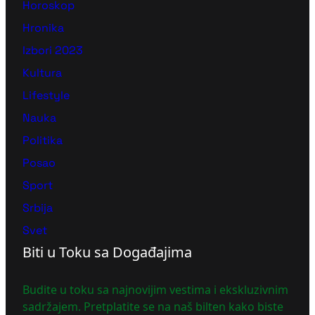
Horoskop
Hronika
Izbori 2023
Kultura
Lifestyle
Nauka
Politika
Posao
Sport
Srbija
Svet
Biti u Toku sa Događajima
Budite u toku sa najnovijim vestima i ekskluzivnim
sadržajem. Pretplatite se na naš bilten kako biste