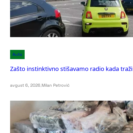
Auto
Zašto instinktivno stišavamo radio kada traž
avgust 6, 2026
.
Milan Petrović