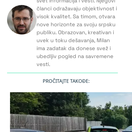
svet informacija i vesti. Njegovi
članci odražavaju objektivnost i
visok kvalitet. Sa timom, otvara
nove horizonte za svoju srpsku
publiku. Obrazovan, kreativan i
uvek u toku dešavanja, Milan
ima zadatak da donese svež i
ubedljiv pogled na savremene
vesti.
PROČITAJTE TAKOĐE: