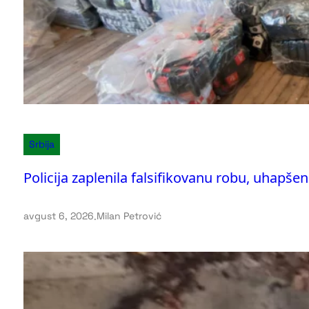
Srbija
Policija zaplenila falsifikovanu robu, uhapše
avgust 6, 2026
.
Milan Petrović