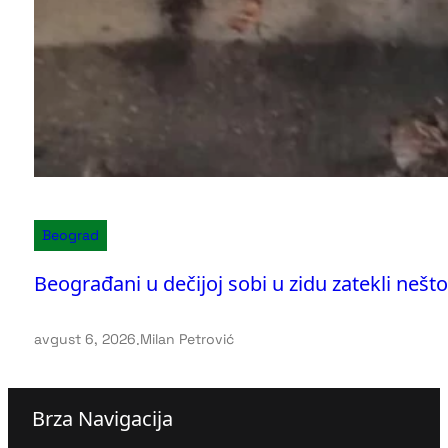
Beograd
Beograđani u dečijoj sobi u zidu zatekli nešto
avgust 6, 2026
.
Milan Petrović
Brza Navigacija