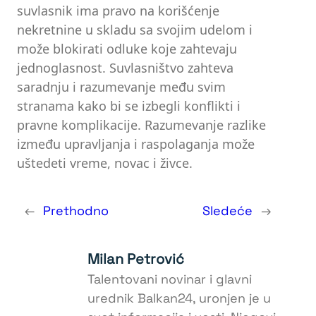
suvlasnik ima pravo na korišćenje
nekretnine u skladu sa svojim udelom i
može blokirati odluke koje zahtevaju
jednoglasnost. Suvlasništvo zahteva
saradnju i razumevanje među svim
stranama kako bi se izbegli konflikti i
pravne komplikacije. Razumevanje razlike
između upravljanja i raspolaganja može
uštedeti vreme, novac i živce.
←
Prethodno
Sledeće
→
Milan Petrović
Talentovani novinar i glavni
urednik Balkan24, uronjen je u