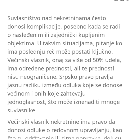
Suvlasništvo nad nekretninama često
donosi komplikacije, posebno kada se radi
o nasleđenim ili zajednički kupljenim
objektima. U takvim situacijama, pitanje ko
ima poslednju reč može postati ključno.
Većinski vlasnik, onaj sa više od 50% udela,
ima određene prednosti, ali te prednosti
nisu neograničene. Srpsko pravo pravlja
jasnu razliku između odluka koje se donose
većinom i onih koje zahtevaju
jednoglasnost, što može iznenaditi mnoge
suvlasnike.
Većinski vlasnik nekretnine ima pravo da
donosi odluke o redovnom upravljanju, kao
što su održavanje ili sitne popravke, dok su