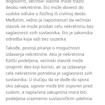
dogovoriti, većinski vlasnik može tražiti
deobu nekretnine, što može dovesti do
sudske odluke o fizičkoj ili civilnoj deobi.
Međutim, važno je napomenuti da većinski
vlasnik ne može prodati celu nekretninu bez
saglasnosti svih suvlasnika, što je zakonska
odredba koja važi bez izuzetka.
Takođe, postoji pitanje o mogućnosti
izdavanja nekretnine. Ako je nekretnina
fizički podeljena, većinski vlasnik može
iznajmiti deo koji koristi, ali za izdavanje
cele nekretnine potrebna je saglasnost svih
suvlasnika. U slučaju da se dođe do spora
oko zakupa, ugovor može biti osporen pred
sudom, a naplaćena zakupnina mora biti
podeljena srazmerno suvlasničkim udelima.