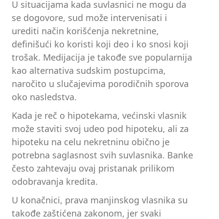
U situacijama kada suvlasnici ne mogu da
se dogovore, sud može intervenisati i
urediti način korišćenja nekretnine,
definišući ko koristi koji deo i ko snosi koji
trošak. Medijacija je takođe sve popularnija
kao alternativa sudskim postupcima,
naročito u slučajevima porodičnih sporova
oko nasledstva.
Kada je reč o hipotekama, većinski vlasnik
može staviti svoj udeo pod hipoteku, ali za
hipoteku na celu nekretninu obično je
potrebna saglasnost svih suvlasnika. Banke
često zahtevaju ovaj pristanak prilikom
odobravanja kredita.
U konačnici, prava manjinskog vlasnika su
takođe zaštićena zakonom, jer svaki