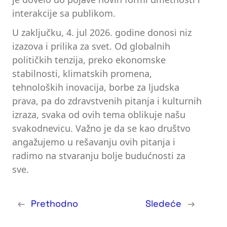
interakcije sa publikom.
U zaključku, 4. jul 2026. godine donosi niz
izazova i prilika za svet. Od globalnih
političkih tenzija, preko ekonomske
stabilnosti, klimatskih promena,
tehnoloških inovacija, borbe za ljudska
prava, pa do zdravstvenih pitanja i kulturnih
izraza, svaka od ovih tema oblikuje našu
svakodnevicu. Važno je da se kao društvo
angažujemo u rešavanju ovih pitanja i
radimo na stvaranju bolje budućnosti za
sve.
←
Prethodno
Sledeće
→