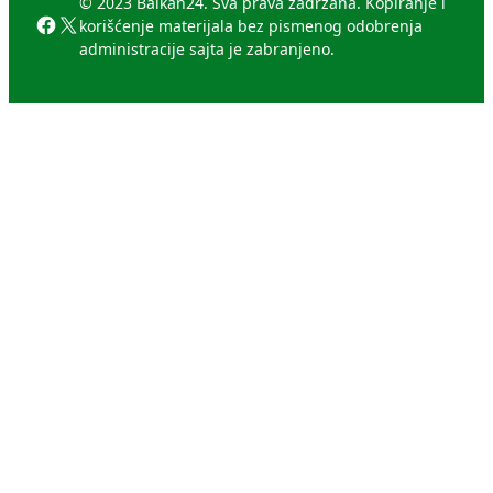
© 2023 Balkan24. Sva prava zadržana. Kopiranje i
Facebook
X
korišćenje materijala bez pismenog odobrenja
administracije sajta je zabranjeno.