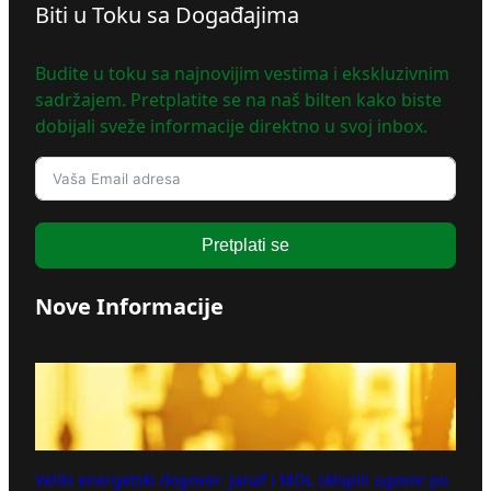
Biti u Toku sa Događajima
Budite u toku sa najnovijim vestima i ekskluzivnim
sadržajem. Pretplatite se na naš bilten kako biste
dobijali sveže informacije direktno u svoj inbox.
Pretplati se
Nove Informacije
Veliki energetski dogovor: Janaf i MOL sklopili ugovor po