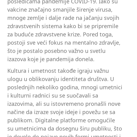
posledicama pandemije COVID-19. Iako su
vakcine značajno smanjile širenje virusa,
mnoge zemlje i dalje rade na jačanju svojih
zdravstvenih sistema kako bi se pripremile
za buduće zdravstvene krize. Pored toga,
postoji sve veći fokus na mentalno zdravlje,
što je postalo posebno važno u svetlu
izazova koje je pandemija donela.
Kultura i umetnost takođe igraju važnu
ulogu u oblikovanju identiteta društva. U
poslednjih nekoliko godina, mnogi umetnici
i kulturni radnici su se suočavali sa
izazovima, ali su istovremeno pronašli nove
načine da izraze svoje ideje i povežu se sa
publikom. Digitalne platforme omogućile
su umetnicima da dosegnu širu publiku, što
je dovelo do pojave novih formi umetnosti i