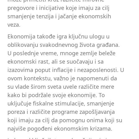
pregovore i inicijative koje imaju za cilj
smanjenje tenzija i jačanje ekonomskih
veza.
Ekonomija takođe igra ključnu ulogu u
oblikovanju svakodnevnog života građana.
U poslednje vreme, mnoge zemlje beleže
ekonomski rast, ali se suočavaju i sa
izazovima poput inflacije i nezaposlenosti. U
ovom kontekstu, važno je napomenuti da
su vlade širom sveta uvele različite mere
kako bi podržale svoje ekonomije. To
uključuje fiskalne stimulacije, smanjenje
poreza i različite programe zapošljavanja
koji imaju za cilj da pomognu onima koji su
najviše pogođeni ekonomskim krizama.