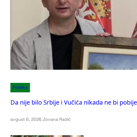
Politika
Da nije bilo Srbije i Vučića nikada ne bi pobije
avgust 6, 2026
.
Jovana Radić