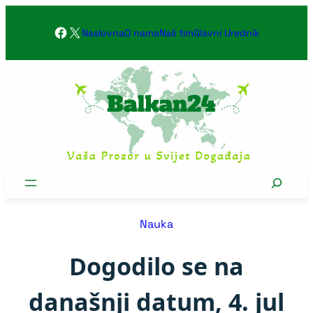
Skoči
Facebook
X
na
Naslovna
O nama
Naš tim
Glavni Urednik
sadržaj
Search
Nauka
Dogodilo se na
današnji datum, 4. jul