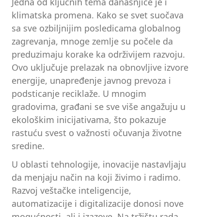
Jedna od ključnih tema današnjice je i
klimatska promena. Kako se svet suočava
sa sve ozbiljnijim posledicama globalnog
zagrevanja, mnoge zemlje su počele da
preduzimaju korake ka održivijem razvoju.
Ovo uključuje prelazak na obnovljive izvore
energije, unapređenje javnog prevoza i
podsticanje reciklaže. U mnogim
gradovima, građani se sve više angažuju u
ekološkim inicijativama, što pokazuje
rastuću svest o važnosti očuvanja životne
sredine.
U oblasti tehnologije, inovacije nastavljaju
da menjaju način na koji živimo i radimo.
Razvoj veštačke inteligencije,
automatizacije i digitalizacije donosi nove
mogućnosti, ali i izazove. Na tržištu rada,