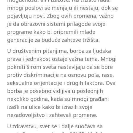
mnogi poslovi se menjaju ili nestaju, dok se
pojavljuju novi. Zbog ovih promena, važno
je da obrazovni sistemi prilagode svoje
programe kako bi pripremili mlade
generacije za buduće zahteve tržišta.
U društvenim pitanjima, borba za ljudska
prava i jednakost ostaje važna tema. Mnogi
pokreti širom sveta nastavljaju da se bore
protiv diskriminacije na osnovu pola, rase,
seksualne orijentacije i drugih faktora. Ova
borba je posebno vidljiva u poslednjih
nekoliko godina, kada su mnogi građani
izašli na ulice kako bi izrazili svoje
nezadovoljstvo i zahtevali promene.
U zdravstvu, svet se i dalje suočava sa