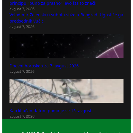
principu "puno za prazno", evo šta to znači!
avgust 7, 2026
Volodimir Zelenski u subotu stiže u Beograd: Ugostiće ga
predsednik Vučić
avgust 7, 2026
Dnevni horoskop za 7. avgust 2026
avgust 7, 2026
Kao ključan datum pominje se 15. avgust
avgust 7, 2026