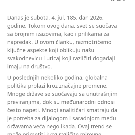
Danas je subota, 4. jul, 185. dan 2026.
godine. Tokom ovog dana, svet se suočava
sa brojnim izazovima, kao i prilikama za
napredak. U ovom članku, razmotrićemo
ključne aspekte koji oblikuju našu
svakodnevicu i uticaj koji različiti događaji
imaju na društvo.
U poslednjih nekoliko godina, globalna
politika prolazi kroz značajne promene.
Mnoge države se suočavaju sa unutrašnjim
previranjima, dok su međunarodni odnosi
često napeti. Mnogi analitičari smatraju da
je potreba za dijalogom i saradnjom među
državama veća nego ikada. Ovaj trend se
može primetiti kroz različite mirovne