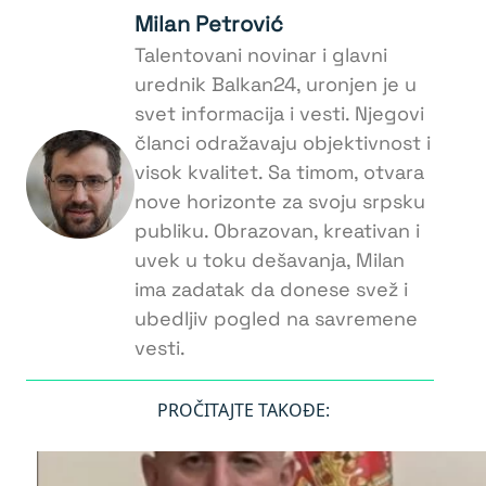
Milan Petrović
Talentovani novinar i glavni
urednik Balkan24, uronjen je u
svet informacija i vesti. Njegovi
članci odražavaju objektivnost i
visok kvalitet. Sa timom, otvara
nove horizonte za svoju srpsku
publiku. Obrazovan, kreativan i
uvek u toku dešavanja, Milan
ima zadatak da donese svež i
ubedljiv pogled na savremene
vesti.
PROČITAJTE TAKOĐE: