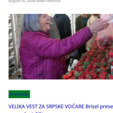
avgust 10, 2026
.
Milan Petrović
Ekonomija
VELIKA VEST ZA SRPSKE VOĆARE Brisel presek