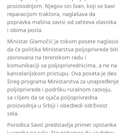
proizvodnjom. Njegov sin Ivan, koji se bavi
reparacijom traktora, naglašava da
popravka mašina zavisi od zahteva vlasnika
i obima posla.
Ministar Glamočić je tokom posete naglasio
da će politika Ministarstva poljoprivrede biti
zasnovana na terenskom radu i
komunikaciji sa poljoprivrednicima, a ne na
kancelarijskom pristupu. Ova poseta je deo
šireg programa Ministarstva za unapređenje
poljoprivrede i podršku ruralnom razvoju,
sa ciljem da se ojača poljoprivredna
proizvodnja u Srbiji i obezbedi održivost
sela.
Porodica Savić predstavlja primer opstanka
i uspeha na selu, što pokazuje da uz dobru