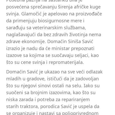
posvećena sprečavanju širenja afričke kuge
svinja. Glamočić je apelovao na proizvođače
da primenjuju biosigurnosne mere i
sarađuju sa veterinarskim službama,
naglašavajući da bez zdravih životinja nema
zdrave ekonomije. Domaćin Siniša Savić
izrazio je nadu da će ministar prepoznati
izazove sa kojima se suočavaju seljaci, kao
što su cene svinja i repromaterijala.
Domaćin Savić je ukazao na sve veći odlazak
mladih u gradove, ističući da je zadovoljan
što su njegovi sinovi ostali na selu. Iako su
suočeni sa brojnim izazovima, kao što su
niska zarada i potreba za repariranjem
starih traktora, porodica Savić je uspela da
se organizuje i nastavi sa poljoprivrednom