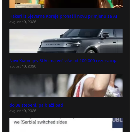
Hakeri iz Sjeverne Koreje pronašli novu primjenu za AI
avgust 10, 2026
Novi Xiaomijev SUV ima već više od 100.000 rezervacija
avgust 10, 2026
do 38 stepeni, pa blaži pad
avgust 10, 2026