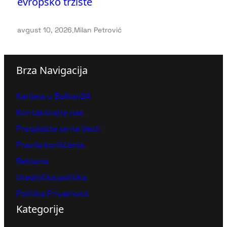
evropsko tržište
avgust 10, 2026
.
Milan Petrović
Brza Navigacija
Karijera u Balkan24
Kontaktirajte nas
Pretplatite se na Vesti
Pravila korišćenja
Reklama
Urednička politika
Politika Privatnosti
Kategorije