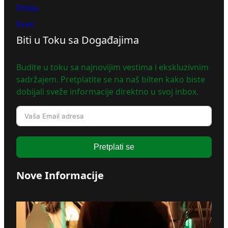
Srbija
Svet
Biti u Toku sa Događajima
Budite u toku sa najnovijim vestima i ekskluzivnim
sadržajem. Pretplatite se na naš bilten kako biste
dobijali sveže informacije direktno u svoj inbox.
Pretplati se
Nove Informacije