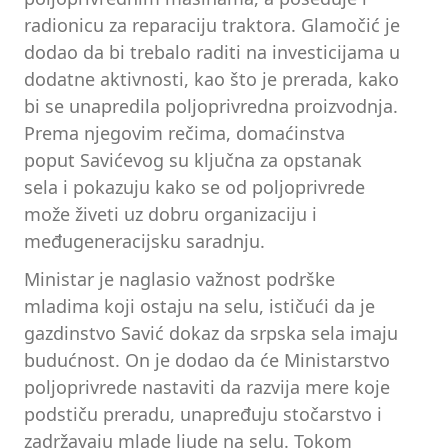
radionicu za reparaciju traktora. Glamočić je
dodao da bi trebalo raditi na investicijama u
dodatne aktivnosti, kao što je prerada, kako
bi se unapredila poljoprivredna proizvodnja.
Prema njegovim rečima, domaćinstva
poput Savićevog su ključna za opstanak
sela i pokazuju kako se od poljoprivrede
može živeti uz dobru organizaciju i
međugeneracijsku saradnju.
Ministar je naglasio važnost podrške
mladima koji ostaju na selu, ističući da je
gazdinstvo Savić dokaz da srpska sela imaju
budućnost. On je dodao da će Ministarstvo
poljoprivrede nastaviti da razvija mere koje
podstiču preradu, unapređuju stočarstvo i
zadržavaju mlade ljude na selu. Tokom