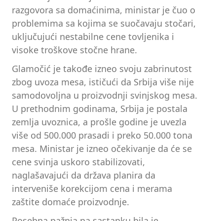
razgovora sa domaćinima, ministar je čuo o
problemima sa kojima se suočavaju stočari,
uključujući nestabilne cene tovljenika i
visoke troškove stočne hrane.
Glamočić je takođe izneo svoju zabrinutost
zbog uvoza mesa, ističući da Srbija više nije
samodovoljna u proizvodnji svinjskog mesa.
U prethodnim godinama, Srbija je postala
zemlja uvoznica, a prošle godine je uvezla
više od 500.000 prasadi i preko 50.000 tona
mesa. Ministar je izneo očekivanje da će se
cene svinja uskoro stabilizovati,
naglašavajući da država planira da
interveniše korekcijom cena i merama
zaštite domaće proizvodnje.
Posebna pažnja na sastanku bila je