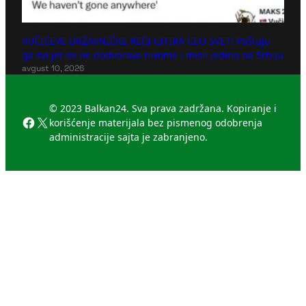
VUČIĆEVE DRŽAVNIČKE REČI CITIRA CEO SVET! Poštuju
ga svi jer se ne dodvorava nikome i misli jedino na Srbiju
avgust 10, 2026
© 2023 Balkan24. Sva prava zadržana. Kopiranje i
Facebook
X
korišćenje materijala bez pismenog odobrenja
administracije sajta je zabranjeno.