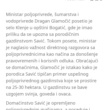
Ministar poljoprivrede, šumarstva i
vodoprivrede Dragan Glamočić posetio je
selo Klenje u opštini Bogatić, gde je imao
priliku da se upozna sa porodičnim
gazdinstvom Savić. Tokom posete, ministar
je naglasio važnost direktnog razgovora sa
poljoprivrednicima kao načina za donošenje
pravovremenih i korisnih odluka. Obraćajući
se domaćinima, Glamočić je istakao kako je
porodica Savić tipičan primer uspešnog
poljoprivrednog gazdinstva koje se prostire
na 25-30 hektara. U gazdinstvu se bave
uzgojem svinja, goveda i ovaca.
Domaćinstvo Savić je opremljeno
poljoprivrednim mašinama, a poseduje i