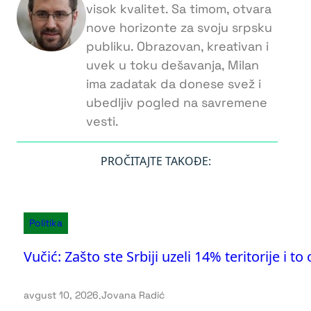
visok kvalitet. Sa timom, otvara
nove horizonte za svoju srpsku
publiku. Obrazovan, kreativan i
uvek u toku dešavanja, Milan
ima zadatak da donese svež i
ubedljiv pogled na savremene
vesti.
PROČITAJTE TAKOĐE:
Politika
Vučić: Zašto ste Srbiji uzeli 14% teritorije i 
avgust 10, 2026
.
Jovana Radić