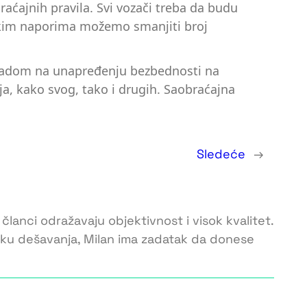
aćajnih pravila. Svi vozači treba da budu
ičkim naporima možemo smanjiti broj
m radom na unapređenju bezbednosti na
ja, kako svog, tako i drugih. Saobraćajna
Sledeće
→
 članci odražavaju objektivnost i visok kvalitet.
toku dešavanja, Milan ima zadatak da donese