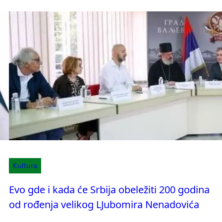
Kultura
Evo gde i kada će Srbija obeležiti 200 godina
od rođenja velikog LJubomira Nenadovića