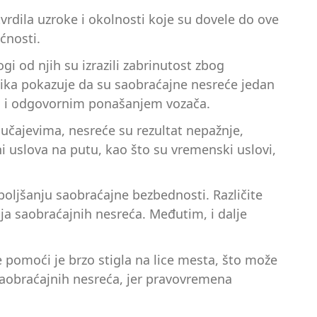
vrdila uzroke i okolnosti koje su dovele do ove
ćnosti.
 od njih su izrazili zabrinutost zbog
tika pokazuje da su saobraćajne nesreće jedan
m i odgovornim ponašanjem vozača.
lučajevima, nesreće su rezultat nepažnje,
ni uslova na putu, kao što su vremenski uslovi,
oljšanju saobraćajne bezbednosti. Različite
ja saobraćajnih nesreća. Međutim, i dalje
e pomoći je brzo stigla na lice mesta, što može
saobraćajnih nesreća, jer pravovremena