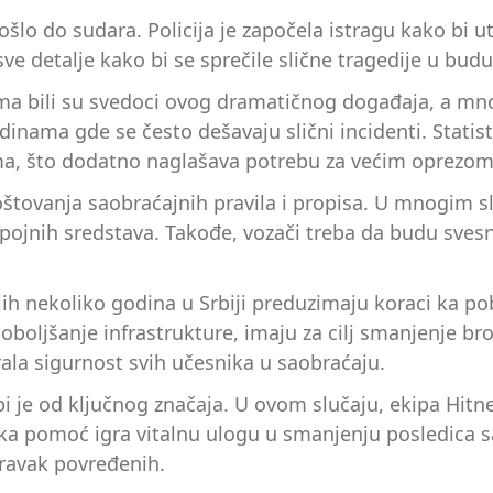
šlo do sudara. Policija je započela istragu kako bi ut
ve detalje kako bi se sprečile slične tragedije u budu
a bili su svedoci ovog dramatičnog događaja, a mnogi
nama gde se često dešavaju slični incidenti. Statis
ima, što dodatno naglašava potrebu za većim oprezo
oštovanja saobraćajnih pravila i propisa. U mnogim s
 opojnih sredstava. Takođe, vozači treba da budu sves
h nekoliko godina u Srbiji preduzimaju koraci ka pob
boljšanje infrastrukture, imaju za cilj smanjenje bro
ala sigurnost svih učesnika u saobraćaju.
bi je od ključnog značaja. U ovom slučaju, ekipa Hitn
ska pomoć igra vitalnu ulogu u smanjenju posledica 
ravak povređenih.