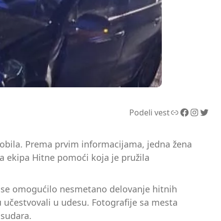
Link
Facebook
Instagram
Twitter
Podeli vest
obila. Prema prvim informacijama, jedna žena
 ekipa Hitne pomoći koja je pružila
bi se omogućilo nesmetano delovanje hitnih
su učestvovali u udesu. Fotografije sa mesta
 sudara.