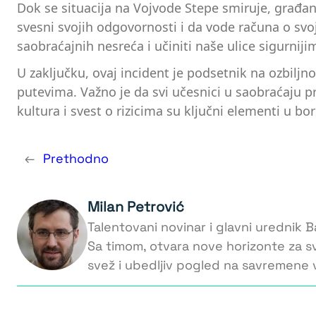
Dok se situacija na Vojvode Stepe smiruje, građani
svesni svojih odgovornosti i da vode računa o s
saobraćajnih nesreća i učiniti naše ulice sigurnij
U zaključku, ovaj incident je podsetnik na ozbil
putevima. Važno je da svi učesnici u saobraćaju pr
kultura i svest o rizicima su ključni elementi u bo
←
Prethodno
Milan Petrović
Talentovani novinar i glavni urednik Ba
Sa timom, otvara nove horizonte za s
svež i ubedljiv pogled na savremene v