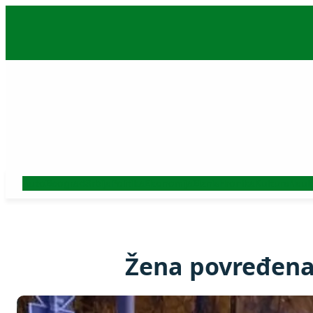
Skoči
na
sadržaj
Auto
Beograd
Srbija
Politika
Ekonomija
Biznis
Hronika
Kultura
Nauk
Žena povređena