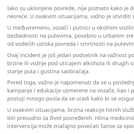
Iako su uklonjene povrede, nije poznato kako je do
nesreće. U ovakvim situacijama, važno je utvrditi s
U međuvremenu, vozači i putnici u okolnim vozilim
bezbednosti na putevima, posebno u urbanim sredi
od vodećih uzroka povreda i smrtnosti na putev
Ovaj incident je još jedan podsetnik na važnost p
brzine ili vožnje pod uticajem alkohola ili drugih
stanje puta i gustina saobraćaja.
Pored toga, važno je napomenuti da se u poslednji
kampanje i edukacije usmerene na vozače, kao i po
postoji mnogo posla da se uradi kako bi se osigur
U ovakvim situacijama, brzina reakcije hitnih služ
biti presudno za život povređenih. Hitna medicin
intervencija može značajno povećati šanse za opo