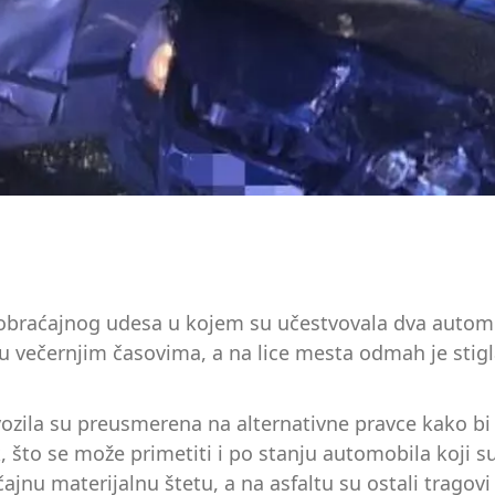
saobraćajnog udesa u kojem su učestvovala dva autom
 večernjim časovima, a na lice mesta odmah je stigla
 vozila su preusmerena na alternativne pravce kako 
ak, što se može primetiti i po stanju automobila koji 
jnu materijalnu štetu, a na asfaltu su ostali tragovi