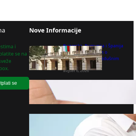
ma
Nove Informacije
Bugarska, Rumunija i Španija
stima i
potpisale sporazum o
latite se na
prekograničnim vazdušnim
 sveže
operacijama
box.
avgust 6, 2026
tplati se
Kako koristiti pastu za zube u
čišćenju?
avgust 6, 2026
Tri znaka Zodijaka koja vole da
se svađaju
avgust 6, 2026