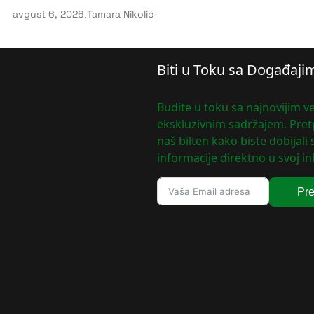
avgust 6, 2026
.
Tamara Nikolić
Biti u Toku sa Događaji
Budite u toku sa najnovijim ve
ekskluzivnim sadržajem. Pretp
naš bilten kako biste dobijali
informacije direktno u svoj in
Pre