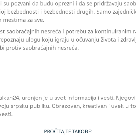
 su pozvani da budu oprezni i da se pridržavaju saobr
vojoj bezbednosti i bezbednosti drugih. Samo zajedn
im mestima za sve.
jnost saobraćajnih nesreća i potrebu za kontinuirani
epoznaju ulogu koju igraju u očuvanju života i zdravl
rbi protiv saobraćajnih nesreća.
lkan24, uronjen je u svet informacija i vesti. Njegovi
voju srpsku publiku. Obrazovan, kreativan i uvek u 
esti.
PROČITAJTE TAKOĐE: