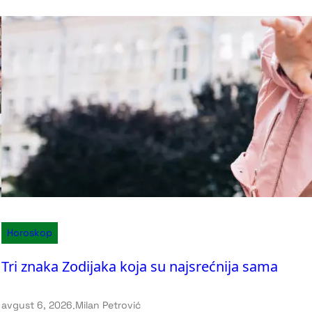
Horoskop
Tri znaka Zodijaka koja su najsrećnija sama
avgust 6, 2026
.
Milan Petrović