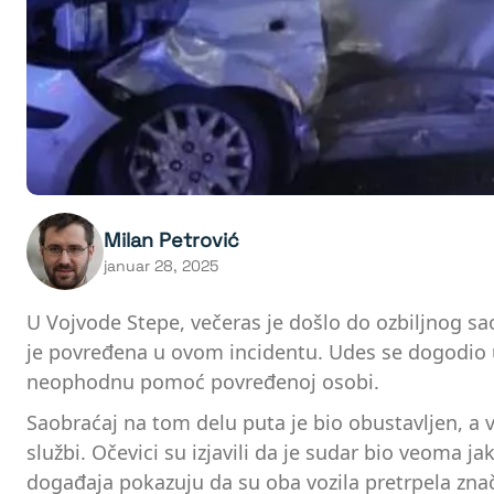
Milan Petrović
januar 28, 2025
U Vojvode Stepe, večeras je došlo do ozbiljnog 
je povređena u ovom incidentu. Udes se dogodio u
neophodnu pomoć povređenoj osobi.
Saobraćaj na tom delu puta je bio obustavljen, a
službi. Očevici su izjavili da je sudar bio veoma j
događaja pokazuju da su oba vozila pretrpela znača