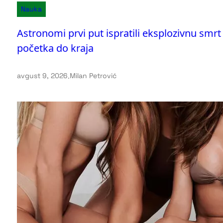
Nauka
Astronomi prvi put ispratili eksplozivnu smr
početka do kraja
avgust 9, 2026
.
Milan Petrović