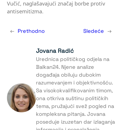
Vučić, naglašavajući značaj borbe protiv
antisemitizma.
←
Prethodno
Sledeće
→
Jovana Radić
Urednica političkog odjela na
Balkan24. Njene analize
događaja obiluju dubokim
razumevanjem i objektivnošću.
Sa visokokvalifikovanim timom,
ona otkriva suštinu političkih
tema, pružajući svež pogled na
kompleksna pitanja. Jovana
poseduje izuzetan dar izlaganja
informacija i pronalaženja