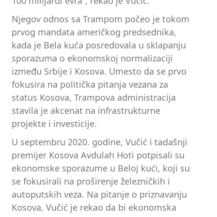
100 milijardi evra“, rekao je Vučić.
Njegov odnos sa Trampom počeo je tokom
prvog mandata američkog predsednika,
kada je Bela kuća posredovala u sklapanju
sporazuma o ekonomskoj normalizaciji
između Srbije i Kosova. Umesto da se prvo
fokusira na politička pitanja vezana za
status Kosova, Trampova administracija
stavila je akcenat na infrastrukturne
projekte i investicije.
U septembru 2020. godine, Vučić i tadašnji
premijer Kosova Avdulah Hoti potpisali su
ekonomske sporazume u Beloj kući, koji su
se fokusirali na proširenje železničkih i
autoputskih veza. Na pitanje o priznavanju
Kosova, Vučić je rekao da bi ekonomska