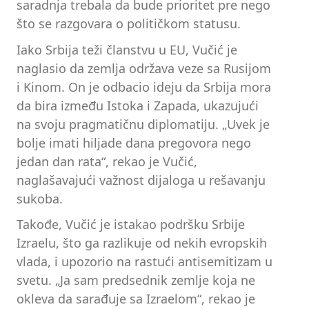
saradnja trebala da bude prioritet pre nego
što se razgovara o političkom statusu.
Iako Srbija teži članstvu u EU, Vučić je
naglasio da zemlja održava veze sa Rusijom
i Kinom. On je odbacio ideju da Srbija mora
da bira između Istoka i Zapada, ukazujući
na svoju pragmatičnu diplomatiju. „Uvek je
bolje imati hiljade dana pregovora nego
jedan dan rata“, rekao je Vučić,
naglašavajući važnost dijaloga u rešavanju
sukoba.
Takođe, Vučić je istakao podršku Srbije
Izraelu, što ga razlikuje od nekih evropskih
vlada, i upozorio na rastući antisemitizam u
svetu. „Ja sam predsednik zemlje koja ne
okleva da sarađuje sa Izraelom“, rekao je