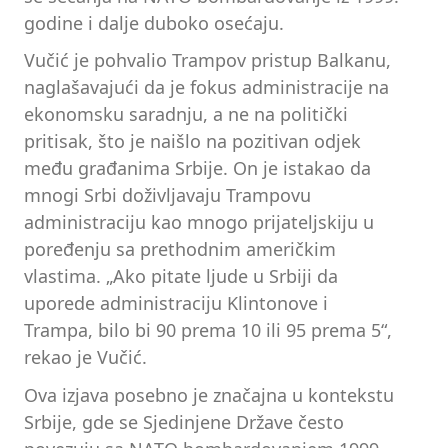
godine i dalje duboko osećaju.
Vučić je pohvalio Trampov pristup Balkanu,
naglašavajući da je fokus administracije na
ekonomsku saradnju, a ne na politički
pritisak, što je naišlo na pozitivan odjek
među građanima Srbije. On je istakao da
mnogi Srbi doživljavaju Trampovu
administraciju kao mnogo prijateljskiju u
poređenju sa prethodnim američkim
vlastima. „Ako pitate ljude u Srbiji da
uporede administraciju Klintonove i
Trampa, bilo bi 90 prema 10 ili 95 prema 5“,
rekao je Vučić.
Ova izjava posebno je značajna u kontekstu
Srbije, gde se Sjedinjene Države često