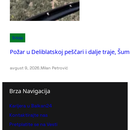
Srbija
Požar u Deliblatskoj peščari i dalje traje, Š
avgust 9, 2026
.
Milan Petrović
Brza Navigacija
Karijera u Balkan24
Kontaktirajte nas
Pretplatite se na Vesti