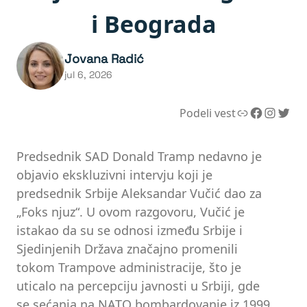
i Beograda
Jovana Radić
jul 6, 2026
Link
Facebook
Instagram
Twitter
Podeli vest
Predsednik SAD Donald Tramp nedavno je
objavio ekskluzivni intervju koji je
predsednik Srbije Aleksandar Vučić dao za
„Foks njuz“. U ovom razgovoru, Vučić je
istakao da su se odnosi između Srbije i
Sjedinjenih Država značajno promenili
tokom Trampove administracije, što je
uticalo na percepciju javnosti u Srbiji, gde
se sećanja na NATO bombardovanje iz 1999.