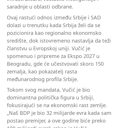
saradnje u oblasti odbrane.
Ovaj rastući odnos između Srbije i SAD
dolazi u trenutku kada Srbija želi da se
pozicionira kao regionalno ekonomsko
središte, dok istovremeno nastavlja da teži
članstvu u Evropskoj uniji. Vučić je
spomenuo i pripreme za Ekspo 2027 u
Beogradu, gde će učestvovati skoro 150
zemalja, kao pokazatelj rasta
međunarodnog profila Srbije.
Tokom svog mandata, Vučić je bio
dominantna politička figura u Srbiji,
fokusirajući se na ekonomski rast zemlje.
„Naš BDP je bio 32 milijarde evra kada sam
postao premijer, a ove godine biće preko