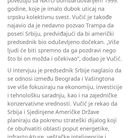
povezuju sa NATO bombardovanjem 1999.
godine, koje je imalo dubok uticaj na
srpsku kolektivnu svest. Vučić je takođe
najavio da je nedavno pozvao Trampa da
poseti Srbiju, predviđajući da bi američki
predsednik bio oduševljeno dočekan. „Više
ljudi će biti spremno da ga pozdravi nego
što bi on možda i očekivao“, dodao je Vučić.
U intervjuu je predsednik Srbije naglasio da
se odnosi između Beograda i Vašingtona
sve više fokusiraju na ekonomiju, investicije
i tehnološku saradnju, kao i na zajedničke
konzervativne vrednosti. Vučić je rekao da
Srbija i Sjedinjene Američke Države
planiraju da pokrenu strateški dijalog koji
će obuhvatiti oblasti poput energetike,
infrastrukture, veštačke inteligencije i