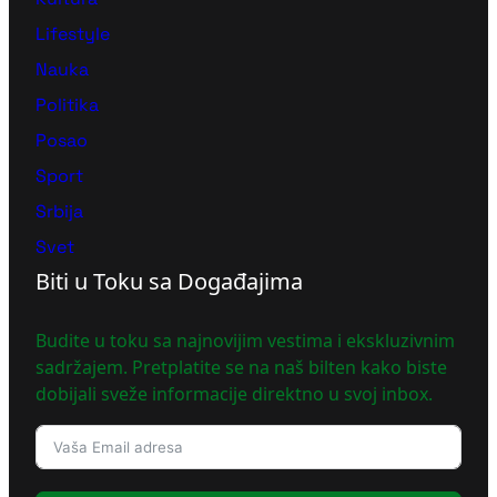
Lifestyle
Nauka
Politika
Posao
Sport
Srbija
Svet
Biti u Toku sa Događajima
Budite u toku sa najnovijim vestima i ekskluzivnim
sadržajem. Pretplatite se na naš bilten kako biste
dobijali sveže informacije direktno u svoj inbox.