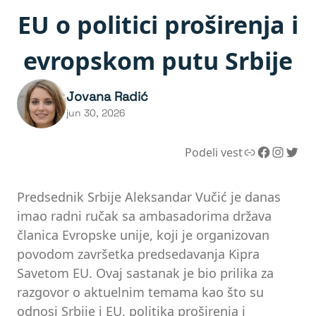
EU o politici proširenja i
evropskom putu Srbije
Jovana Radić
jun 30, 2026
Link
Facebook
Instagram
Twitter
Podeli vest
Predsednik Srbije Aleksandar Vučić je danas
imao radni ručak sa ambasadorima država
članica Evropske unije, koji je organizovan
povodom završetka predsedavanja Kipra
Savetom EU. Ovaj sastanak je bio prilika za
razgovor o aktuelnim temama kao što su
odnosi Srbije i EU, politika proširenja i