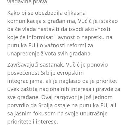
vladavine prava.
Kako bi se obezbedila efikasna
komunikacija s građanima, Vučić je istakao
da će vlada nastaviti da izvodi aktivnosti
koje će informisati javnost o napretku na
putu ka EU i o važnosti reformi za
unapređenje života svih građana.
Završavajući sastanak, Vučić je ponovio
posvećenost Srbije evropskim
integracijama, ali je naglasio da je prioritet
uvek zaštita nacionalnih interesa i pravde za
sve građane. Ovaj razgovor je još jednom
potvrdio da Srbija ostaje na putu ka EU, ali
sa jasnim fokusom na svoje unutrašnje
prioritete i interese.