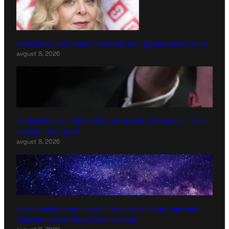
Ministarka Sofronijević čestitala Dan građevinara Srbije
avgust 8, 2026
Fudbalski savez Norveške traži ostavku Infantina – Vesti –
Fudbal – B92.sport
avgust 8, 2026
Astronomi prvi put ispratili eksplozivnu smrt ogromne
zvijezde gotovo od početka do kraja