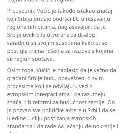
Predsednik Vučić je takođe istakao značaj
koji Srbija pridaje podršci EU u rešavanju
regionalnih pitanja, naglašavajući da je
Srbija uvek bila otvorena za dijalog i
saradnju sa svojim susedima kako bi se
postigla trajna rešenja za izazove s kojima
se region suočava.
Osim toga, Vučić je naglasio da je važno da
građani Srbije budu obavešteni o svim
procesima koji se odvijaju u vezi s
evropskim integracijama i da razumeju
značaj tih reformi za budućnost zemlje. On
je pozvao sve političke aktere u Srbiji da se
ujedine u cilju postizanja evropskih
standarda i da rade na jačanju demokratije i