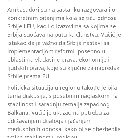
Ambasadori su na sastanku razgovarali o
konkretnim pitanjima koja se tiču odnosa
Srbije i EU, kao i o izazovima sa kojima se
Srbija suočava na putu ka članstvu. Vučić je
istakao da je važno da Srbija nastavi sa
implementacijom reformi, posebno u
oblastima vladavine prava, ekonomije i
ljudskih prava, koje su ključne za napredak
Srbije prema EU.
Politička situacija u regionu takođe je bila
tema diskusije, s posebnim naglaskom na
stabilnost i saradnju zemalja zapadnog
Balkana. Vučić je ukazao na potrebu za
održavanjem dijaloga i jačanjem
međusobnih odnosa, kako bi se obezbedila
trajna stabilnost u regionu.