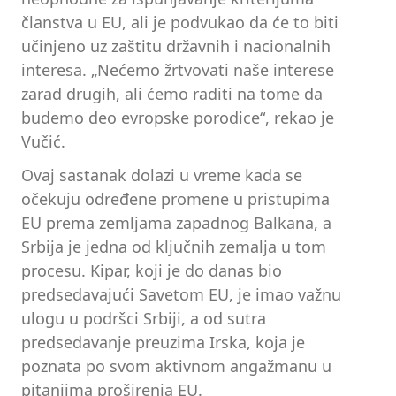
članstva u EU, ali je podvukao da će to biti
učinjeno uz zaštitu državnih i nacionalnih
interesa. „Nećemo žrtvovati naše interese
zarad drugih, ali ćemo raditi na tome da
budemo deo evropske porodice“, rekao je
Vučić.
Ovaj sastanak dolazi u vreme kada se
očekuju određene promene u pristupima
EU prema zemljama zapadnog Balkana, a
Srbija je jedna od ključnih zemalja u tom
procesu. Kipar, koji je do danas bio
predsedavajući Savetom EU, je imao važnu
ulogu u podršci Srbiji, a od sutra
predsedavanje preuzima Irska, koja je
poznata po svom aktivnom angažmanu u
pitanjima proširenja EU.