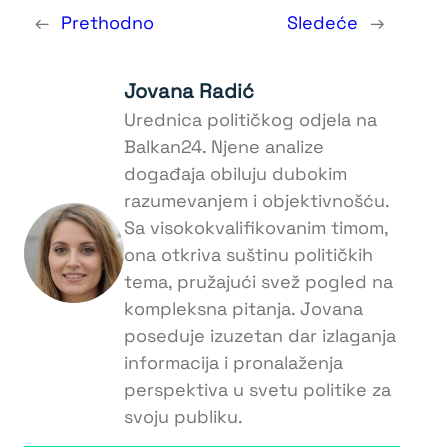
←
Prethodno
Sledeće
→
Jovana Radić
Urednica političkog odjela na
Balkan24. Njene analize
događaja obiluju dubokim
razumevanjem i objektivnošću.
Sa visokokvalifikovanim timom,
ona otkriva suštinu političkih
tema, pružajući svež pogled na
kompleksna pitanja. Jovana
poseduje izuzetan dar izlaganja
informacija i pronalaženja
perspektiva u svetu politike za
svoju publiku.