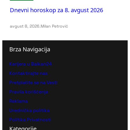
Dnevni horoskop za 8. avgust 2026
avgust 8, 2026
.
Milan Petrović
Brza Navigacija
Karijera u Balkan24
Kontaktirajte nas
Pretplatite se na Vesti
Pravila korišćenja
Reklama
Urednička politika
Politika Privatnosti
Kategorije