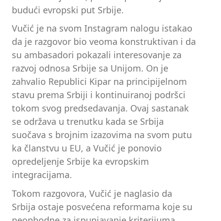
budući evropski put Srbije.
Vučić je na svom Instagram nalogu istakao
da je razgovor bio veoma konstruktivan i da
su ambasadori pokazali interesovanje za
razvoj odnosa Srbije sa Unijom. On je
zahvalio Republici Kipar na principijelnom
stavu prema Srbiji i kontinuiranoj podršci
tokom svog predsedavanja. Ovaj sastanak
se održava u trenutku kada se Srbija
suočava s brojnim izazovima na svom putu
ka članstvu u EU, a Vučić je ponovio
opredeljenje Srbije ka evropskim
integracijama.
Tokom razgovora, Vučić je naglasio da
Srbija ostaje posvećena reformama koje su
neophodne za ispunjavanje kriterijuma