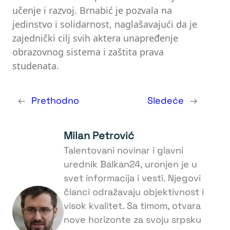
učenje i razvoj. Brnabić je pozvala na
jedinstvo i solidarnost, naglašavajući da je
zajednički cilj svih aktera unapređenje
obrazovnog sistema i zaštita prava
studenata.
←
Prethodno
Sledeće
→
Milan Petrović
Talentovani novinar i glavni
urednik Balkan24, uronjen je u
svet informacija i vesti. Njegovi
članci odražavaju objektivnost i
visok kvalitet. Sa timom, otvara
nove horizonte za svoju srpsku