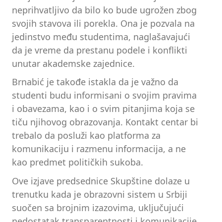
neprihvatljivo da bilo ko bude ugrožen zbog
svojih stavova ili porekla. Ona je pozvala na
jedinstvo među studentima, naglašavajući
da je vreme da prestanu podele i konflikti
unutar akademske zajednice.
Brnabić je takođe istakla da je važno da
studenti budu informisani o svojim pravima
i obavezama, kao i o svim pitanjima koja se
tiču njihovog obrazovanja. Kontakt centar bi
trebalo da posluži kao platforma za
komunikaciju i razmenu informacija, a ne
kao predmet političkih sukoba.
Ove izjave predsednice Skupštine dolaze u
trenutku kada je obrazovni sistem u Srbiji
suočen sa brojnim izazovima, uključujući
nedostatak transparentnosti i komunikacije