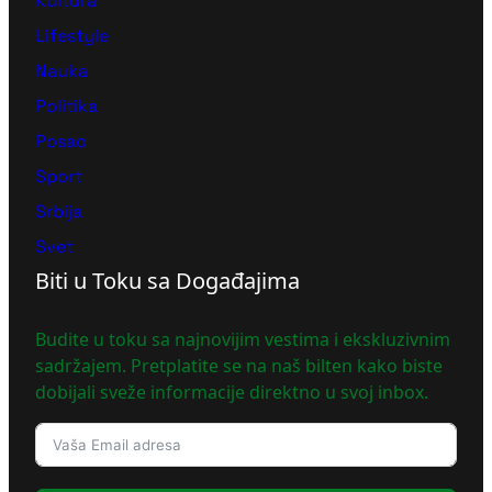
Kultura
Lifestyle
Nauka
Politika
Posao
Sport
Srbija
Svet
Biti u Toku sa Događajima
Budite u toku sa najnovijim vestima i ekskluzivnim
sadržajem. Pretplatite se na naš bilten kako biste
dobijali sveže informacije direktno u svoj inbox.