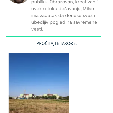
publiku. Obrazovan, kreativan i
uvek u toku dešavanja, Milan
ima zadatak da donese svež i
ubedljiv pogled na savremene
vesti.
PROČITAJTE TAKOĐE: