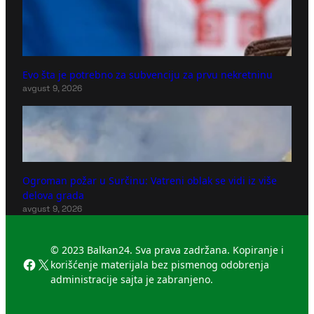
Evo šta je potrebno za subvenciju za prvu nekretninu
avgust 9, 2026
Ogroman požar u Surčinu: Vatreni oblak se vidi iz više
delova grada
avgust 9, 2026
© 2023 Balkan24. Sva prava zadržana. Kopiranje i
Facebook
X
korišćenje materijala bez pismenog odobrenja
administracije sajta je zabranjeno.