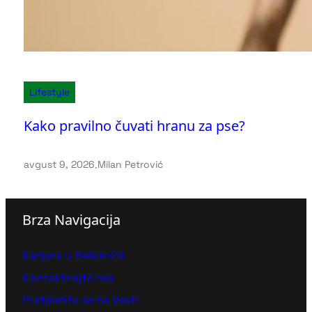
Lifestyle
Kako pravilno čuvati hranu za pse?
avgust 9, 2026
.
Milan Petrović
Brza Navigacija
Karijera u Balkan24
Kontaktirajte nas
Pretplatite se na Vesti