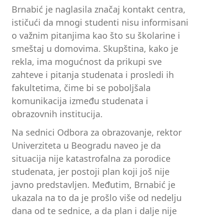
Brnabić je naglasila značaj kontakt centra,
ističući da mnogi studenti nisu informisani
o važnim pitanjima kao što su školarine i
smeštaj u domovima. Skupština, kako je
rekla, ima mogućnost da prikupi sve
zahteve i pitanja studenata i prosledi ih
fakultetima, čime bi se poboljšala
komunikacija između studenata i
obrazovnih institucija.
Na sednici Odbora za obrazovanje, rektor
Univerziteta u Beogradu naveo je da
situacija nije katastrofalna za porodice
studenata, jer postoji plan koji još nije
javno predstavljen. Međutim, Brnabić je
ukazala na to da je prošlo više od nedelju
dana od te sednice, a da plan i dalje nije