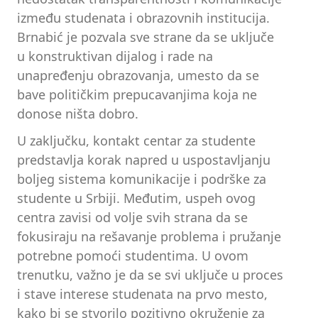
između studenata i obrazovnih institucija.
Brnabić je pozvala sve strane da se uključe
u konstruktivan dijalog i rade na
unapređenju obrazovanja, umesto da se
bave političkim prepucavanjima koja ne
donose ništa dobro.
U zaključku, kontakt centar za studente
predstavlja korak napred u uspostavljanju
boljeg sistema komunikacije i podrške za
studente u Srbiji. Međutim, uspeh ovog
centra zavisi od volje svih strana da se
fokusiraju na rešavanje problema i pružanje
potrebne pomoći studentima. U ovom
trenutku, važno je da se svi uključe u proces
i stave interese studenata na prvo mesto,
kako bi se stvorilo pozitivno okruženje za