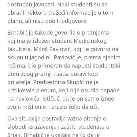
dostupan javnosti. Neki studenti su se
obratili rektoru tražeći informacije o tom
planu, ali nisu dobili odgovore.
Brnabić je takođe govorila o pretnjama
kojima je izložen student Medicinskog
fakulteta, Miloš Pavlović, koji je govorio na
skupu u Jagodini. Pavlović je, prema njenim
rečima, bio primoran da napusti studentski
dom zbog pretnji i sada boravi kod
prijatelja. Predsednica Skupštine je
kritikovala plenum, koji nije osudio napade
na Pavlovića, ističući da je on samo izneo
svoje mišljenje i izrazio želju da uči.
Ova situacija postavlja važna pitanja o
slobodi izražavanja i zaštiti studenata u
Srbiji. Brnabić je ukazala na to da je