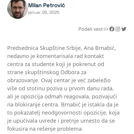
Milan Petrović
januar 29, 2025
Link
Facebook
Instagram
Twitter
Podeli vest
Predsednica Skupštine Srbije, Ana Brnabić,
nedavno je komentarisala rad kontakt
centra za studente koji je pokrenut od
strane skupštinskog Odbora za
obrazovanje. Ovaj centar je već zabeležio
više od stotinu poziva u prvom danu rada,
ali je opozicija odmah reagovala, pozivajući
na blokiranje centra. Brnabić je istakla da je
to pokazatelj neodgovornosti opozicije, koja
je upućivala uvrede i pretnje umesto da se
fokusira na rešenje problema.