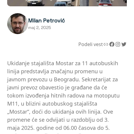
Milan Petrović
maj 2, 2025
Link
Facebook
Instagram
Twitter
Podeli vest
Ukidanje stajališta Mostar za 11 autobuskih
linija predstavlja značajnu promenu u
javnom prevozu u Beogradu. Sekretarijat za
javni prevoz obavestio je građane da će
tokom izvođenja hitnih radova na motoputu
M11, u blizini autobuskog stajališta
„Mostar“, doći do ukidanja ovih linija. Ove
promene će se odvijati u razdoblju od 3.
maja 2025. godine od 06.00 časova do 5.