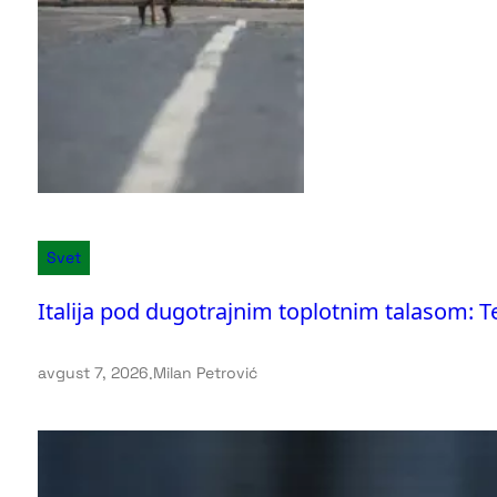
Svet
Italija pod dugotrajnim toplotnim talasom: 
avgust 7, 2026
.
Milan Petrović