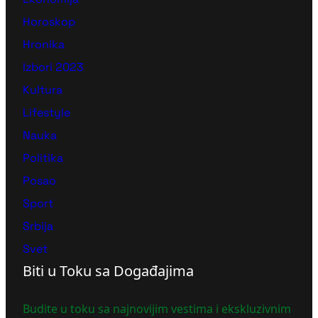
Horoskop
Hronika
Izbori 2023
Kultura
Lifestyle
Nauka
Politika
Posao
Sport
Srbija
Svet
Biti u Toku sa Događajima
Budite u toku sa najnovijim vestima i ekskluzivnim