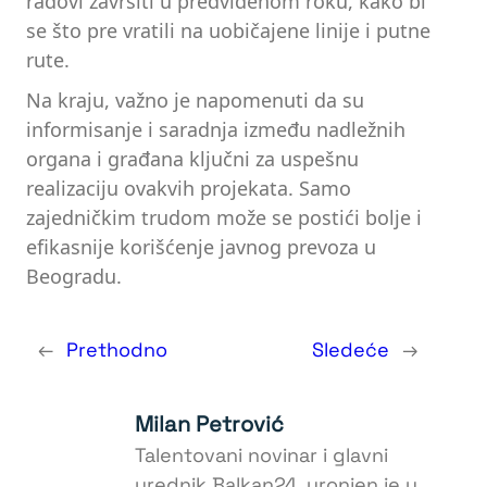
radovi završiti u predviđenom roku, kako bi
se što pre vratili na uobičajene linije i putne
rute.
Na kraju, važno je napomenuti da su
informisanje i saradnja između nadležnih
organa i građana ključni za uspešnu
realizaciju ovakvih projekata. Samo
zajedničkim trudom može se postići bolje i
efikasnije korišćenje javnog prevoza u
Beogradu.
←
Prethodno
Sledeće
→
Milan Petrović
Talentovani novinar i glavni
urednik Balkan24, uronjen je u