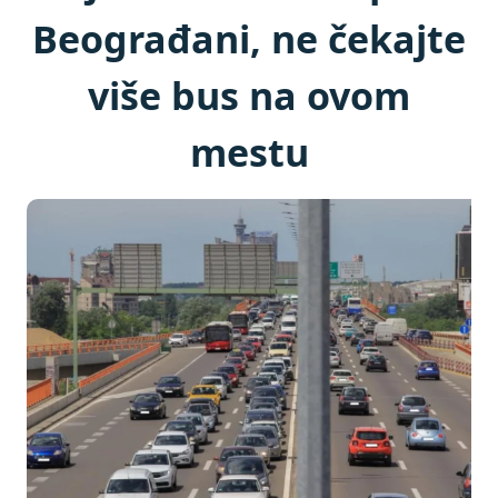
Beograđani, ne čekajte
više bus na ovom
mestu