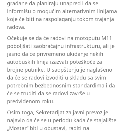
građane da planiraju unapred i da se
informišu o mogućim alternativnim linijama
koje će biti na raspolaganju tokom trajanja
radova.
Očekuje se da će radovi na motoputu M11
poboljšati saobraćajnu infrastrukturu, ali je
jasno da će privremeno ukidanje nekih
autobuskih linija izazvati poteškoće za
brojne putnike. U saopštenju je naglašeno
da će se radovi izvoditi u skladu sa svim
potrebnim bezbednosnim standardima i da
će se truditi da se radovi završe u
predviđenom roku.
Osim toga, Sekretarijat za javni prevoz je
najavio da će se u periodu kada će stajalište
„Mostar“ biti u obustavi, raditi na