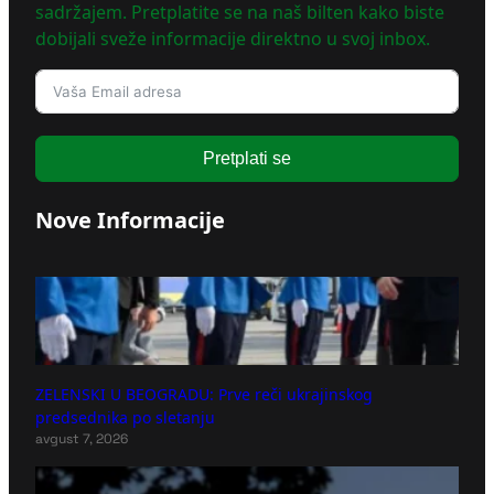
sadržajem. Pretplatite se na naš bilten kako biste
dobijali sveže informacije direktno u svoj inbox.
Pretplati se
Nove Informacije
ZELENSKI U BEOGRADU: Prve reči ukrajinskog
predsednika po sletanju
avgust 7, 2026