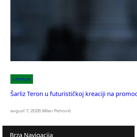
Lifestyle
Šarliz Teron u futurističkoj kreaciji na promoc
avgust 7, 2026
.
Milan Petrović
Brza Navigacija