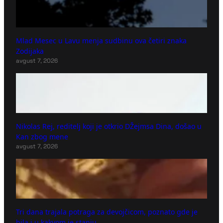
Mlad Mesec u Lavu menja sudbinu ova četiri znaka
Zodijaka
avgust 7, 2026
Nikolas Rej, reditelj koji je otkrio DŽejmsa Dina, došao u
Kan zbog mene
avgust 7, 2026
Tri dana trajala potraga za devojčicom, poznato gde je
bila i u kakvom je stanju