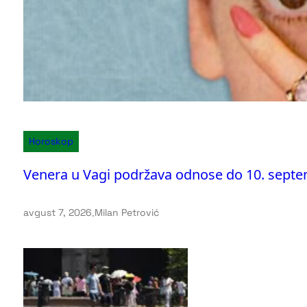
Horoskop
Venera u Vagi podržava odnose do 10. sept
avgust 7, 2026
.
Milan Petrović