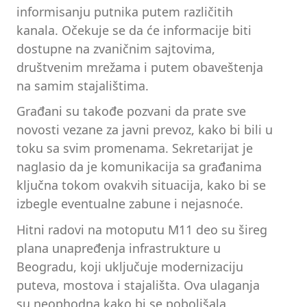
informisanju putnika putem različitih
kanala. Očekuje se da će informacije biti
dostupne na zvaničnim sajtovima,
društvenim mrežama i putem obaveštenja
na samim stajalištima.
Građani su takođe pozvani da prate sve
novosti vezane za javni prevoz, kako bi bili u
toku sa svim promenama. Sekretarijat je
naglasio da je komunikacija sa građanima
ključna tokom ovakvih situacija, kako bi se
izbegle eventualne zabune i nejasnoće.
Hitni radovi na motoputu M11 deo su šireg
plana unapređenja infrastrukture u
Beogradu, koji uključuje modernizaciju
puteva, mostova i stajališta. Ova ulaganja
su neophodna kako bi se poboljšala