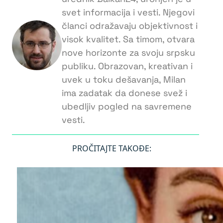
svet informacija i vesti. Njegovi
članci odražavaju objektivnost i
visok kvalitet. Sa timom, otvara
nove horizonte za svoju srpsku
publiku. Obrazovan, kreativan i
uvek u toku dešavanja, Milan
ima zadatak da donese svež i
ubedljiv pogled na savremene
vesti.
PROČITAJTE TAKOĐE: