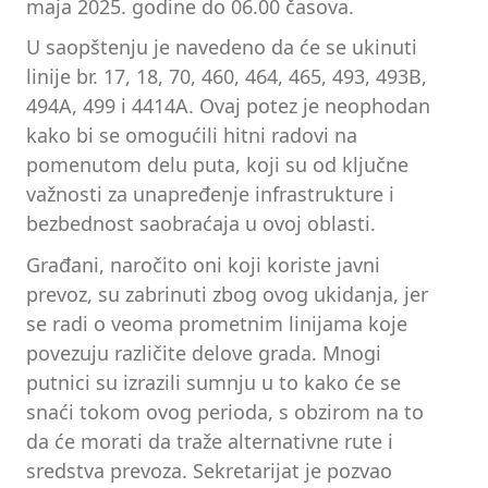
maja 2025. godine do 06.00 časova.
U saopštenju je navedeno da će se ukinuti
linije br. 17, 18, 70, 460, 464, 465, 493, 493B,
494A, 499 i 4414A. Ovaj potez je neophodan
kako bi se omogućili hitni radovi na
pomenutom delu puta, koji su od ključne
važnosti za unapređenje infrastrukture i
bezbednost saobraćaja u ovoj oblasti.
Građani, naročito oni koji koriste javni
prevoz, su zabrinuti zbog ovog ukidanja, jer
se radi o veoma prometnim linijama koje
povezuju različite delove grada. Mnogi
putnici su izrazili sumnju u to kako će se
snaći tokom ovog perioda, s obzirom na to
da će morati da traže alternativne rute i
sredstva prevoza. Sekretarijat je pozvao