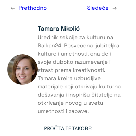
←
Prethodno
Sledeće
→
Tamara Nikolić
Urednik sekcije za kulturu na
Balkan24. Posvećena ljubiteljka
kulture i umetnosti, ona deli
svoje duboko razumevanje i
strast prema kreativnosti.
Tamara kreira uzbudljive
materijale koji otkrivaju kulturna
dešavanja i inspirišu čitatelje na
otkrivanje novog u svetu
umetnosti i zabave.
PROČITAJTE TAKOĐE: