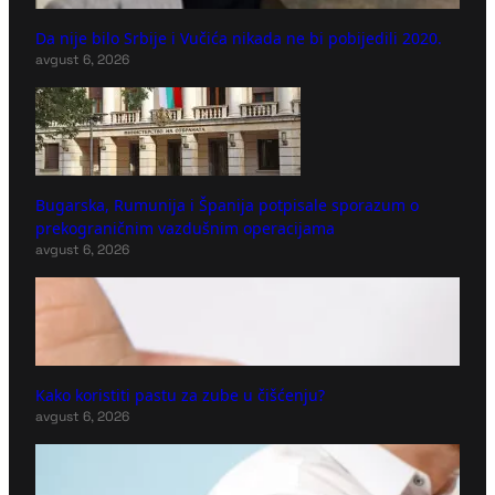
Da nije bilo Srbije i Vučića nikada ne bi pobijedili 2020.
avgust 6, 2026
Bugarska, Rumunija i Španija potpisale sporazum o
prekograničnim vazdušnim operacijama
avgust 6, 2026
Kako koristiti pastu za zube u čišćenju?
avgust 6, 2026