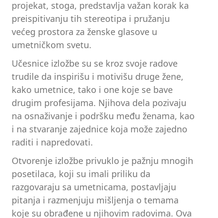
projekat, stoga, predstavlja važan korak ka
preispitivanju tih stereotipa i pružanju
većeg prostora za ženske glasove u
umetničkom svetu.
Učesnice izložbe su se kroz svoje radove
trudile da inspirišu i motivišu druge žene,
kako umetnice, tako i one koje se bave
drugim profesijama. Njihova dela pozivaju
na osnaživanje i podršku među ženama, kao
i na stvaranje zajednice koja može zajedno
raditi i napredovati.
Otvorenje izložbe privuklo je pažnju mnogih
posetilaca, koji su imali priliku da
razgovaraju sa umetnicama, postavljaju
pitanja i razmenjuju mišljenja o temama
koje su obrađene u njihovim radovima. Ova