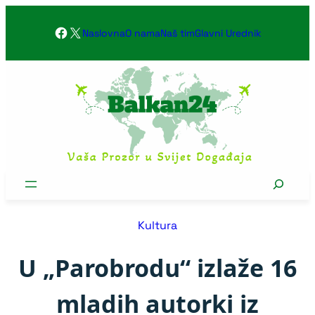
Skoči
Facebook
X
na
Naslovna
O nama
Naš tim
Glavni Urednik
sadržaj
Search
Kultura
U „Parobrodu“ izlaže 16
mladih autorki iz