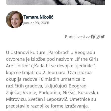
Tamara Nikolić
januar 28, 2025
Link
Facebook
Instagram
Twitter
Podeli vest
U Ustanovi kulture „Parobrod“ u Beogradu
otvorena je izložba pod nazivom „If the Girls
Are United“ („Kada bi se devojke ujedinile“),
koja će trajati do 2. februara. Ova izložba
okuplja radove 16 mladih umetnica iz
različitih gradova, uključujući Beograd,
Zaječar, Vranje, Podgoricu, Nikšić, Kosovsku
Mitrovicu, Zvečan i Leposavić. Umetnice su
predstavile raznolike forme izražavanja,