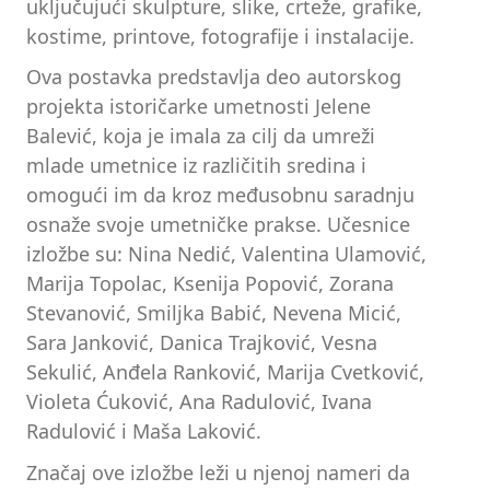
uključujući skulpture, slike, crteže, grafike,
kostime, printove, fotografije i instalacije.
Ova postavka predstavlja deo autorskog
projekta istoričarke umetnosti Jelene
Balević, koja je imala za cilj da umreži
mlade umetnice iz različitih sredina i
omogući im da kroz međusobnu saradnju
osnaže svoje umetničke prakse. Učesnice
izložbe su: Nina Nedić, Valentina Ulamović,
Marija Topolac, Ksenija Popović, Zorana
Stevanović, Smiljka Babić, Nevena Micić,
Sara Janković, Danica Trajković, Vesna
Sekulić, Anđela Ranković, Marija Cvetković,
Violeta Ćuković, Ana Radulović, Ivana
Radulović i Maša Laković.
Značaj ove izložbe leži u njenoj nameri da