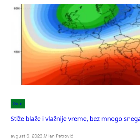
Svet
Stiže blaže i vlažnije vreme, bez mnogo sneg
avgust 6, 2026
.
Milan Petrović