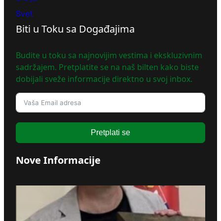
Svet
Biti u Toku sa Događajima
Budite u toku sa najnovijim vestima i ekskluzivnim
sadržajem. Pretplatite se na naš bilten kako biste
dobijali sveže informacije direktno u svoj inbox.
Pretplati se
Nove Informacije