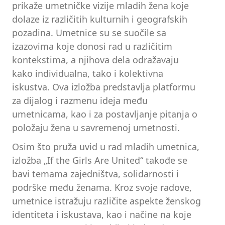
prikaže umetničke vizije mladih žena koje
dolaze iz različitih kulturnih i geografskih
pozadina. Umetnice su se suočile sa
izazovima koje donosi rad u različitim
kontekstima, a njihova dela odražavaju
kako individualna, tako i kolektivna
iskustva. Ova izložba predstavlja platformu
za dijalog i razmenu ideja među
umetnicama, kao i za postavljanje pitanja o
položaju žena u savremenoj umetnosti.
Osim što pruža uvid u rad mladih umetnica,
izložba „If the Girls Are United“ takođe se
bavi temama zajedništva, solidarnosti i
podrške među ženama. Kroz svoje radove,
umetnice istražuju različite aspekte ženskog
identiteta i iskustava, kao i načine na koje