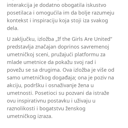
interakcija je dodatno obogatila iskustvo
posetilaca i omogućila im da bolje razumeju
kontekst i inspiraciju koja stoji iza svakog
dela.
U zaključku, izložba „If the Girls Are United“
predstavlja značajan doprinos savremenoj
umetničkoj sceni, pružajući platformu za
mlade umetnice da pokažu svoj rad i
povežu se sa drugima. Ova izložba je više od
samo umetničkog događaja; ona je poziv na
akciju, podršku i osnaživanje žena u
umetnosti. Posetioci su pozvani da istraže
ovu inspirativnu postavku i uživaju u
raznolikosti i bogatstvu ženskog
umetničkog izraza.