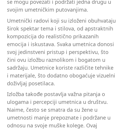
se mogu povezati i podržati jedna drugu u
svojim umetničkim putovanjima.
Umetnički radovi koji su izloženi obuhvataju
širok spektar tema i stilova, od apstraktnih
kompozicija do realistično prikazanih
emocija i iskustava. Svaka umetnica donosi
svoj jedinstveni pristup i perspektivu, što
čini ovu izložbu raznolikom i bogatom u
sadržaju. Umetnice koriste različite tehnike
i materijale, što dodatno obogaćuje vizuelni
doživljaj posetilaca.
Izložba takođe postavlja važna pitanja o
ulogama i percepciji umetnica u društvu.
Naime, često se smatra da su žene u
umetnosti manje prepoznate i podržane u
odnosu na svoje muške kolege. Ovaj