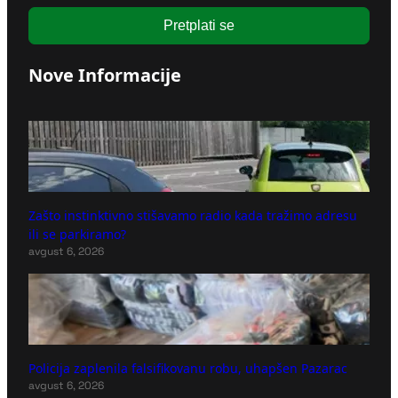
Pretplati se
Nove Informacije
Zašto instinktivno stišavamo radio kada tražimo adresu
ili se parkiramo?
avgust 6, 2026
Policija zaplenila falsifikovanu robu, uhapšen Pazarac
avgust 6, 2026