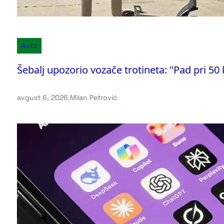
Auto
Šebalj upozorio vozače trotineta: "Pad pri 50
avgust 6, 2026
.
Milan Petrović