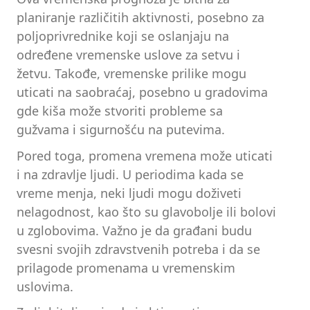
planiranje različitih aktivnosti, posebno za
poljoprivrednike koji se oslanjaju na
određene vremenske uslove za setvu i
žetvu. Takođe, vremenske prilike mogu
uticati na saobraćaj, posebno u gradovima
gde kiša može stvoriti probleme sa
gužvama i sigurnošću na putevima.
Pored toga, promena vremena može uticati
i na zdravlje ljudi. U periodima kada se
vreme menja, neki ljudi mogu doživeti
nelagodnost, kao što su glavobolje ili bolovi
u zglobovima. Važno je da građani budu
svesni svojih zdravstvenih potreba i da se
prilagode promenama u vremenskim
uslovima.