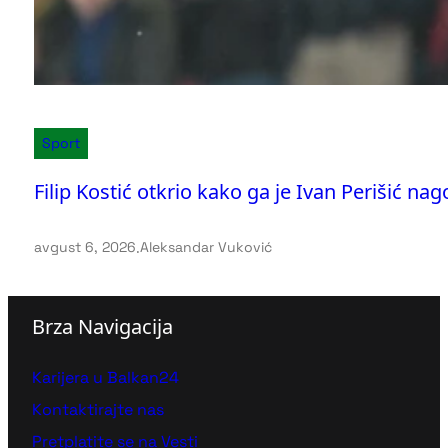
Sport
Filip Kostić otkrio kako ga je Ivan Perišić na
avgust 6, 2026
.
Aleksandar Vuković
Brza Navigacija
Karijera u Balkan24
Kontaktirajte nas
Pretplatite se na Vesti