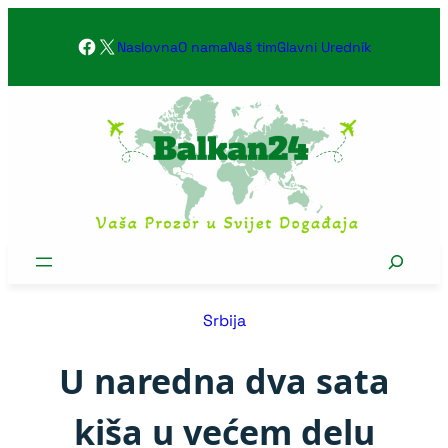
Skoči
Facebook
X
na
Naslovna
O nama
Naš tim
Glavni Urednik
sadržaj
Search
Srbija
U naredna dva sata
kiša u većem delu