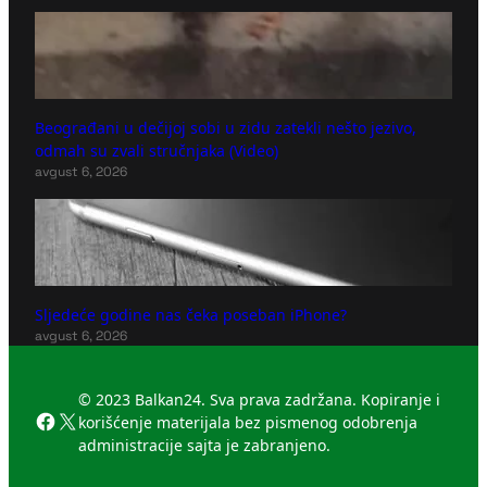
Beograđani u dečijoj sobi u zidu zatekli nešto jezivo,
odmah su zvali stručnjaka (Video)
avgust 6, 2026
Sljedeće godine nas čeka poseban iPhone?
avgust 6, 2026
© 2023 Balkan24. Sva prava zadržana. Kopiranje i
Facebook
X
korišćenje materijala bez pismenog odobrenja
administracije sajta je zabranjeno.