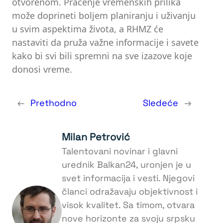
otvorenom. Praćenje vremenskih prilika
može doprineti boljem planiranju i uživanju
u svim aspektima života, a RHMZ će
nastaviti da pruža važne informacije i savete
kako bi svi bili spremni na sve izazove koje
donosi vreme.
←
Prethodno
Sledeće
→
Milan Petrović
Talentovani novinar i glavni
urednik Balkan24, uronjen je u
svet informacija i vesti. Njegovi
članci odražavaju objektivnost i
visok kvalitet. Sa timom, otvara
nove horizonte za svoju srpsku