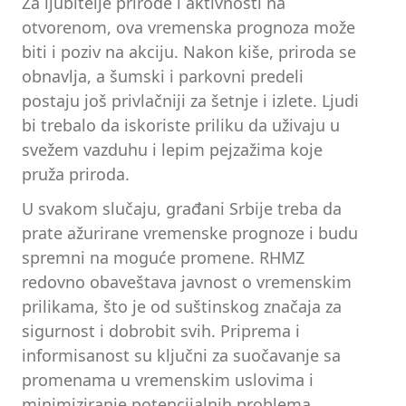
Za ljubitelje prirode i aktivnosti na
otvorenom, ova vremenska prognoza može
biti i poziv na akciju. Nakon kiše, priroda se
obnavlja, a šumski i parkovni predeli
postaju još privlačniji za šetnje i izlete. Ljudi
bi trebalo da iskoriste priliku da uživaju u
svežem vazduhu i lepim pejzažima koje
pruža priroda.
U svakom slučaju, građani Srbije treba da
prate ažurirane vremenske prognoze i budu
spremni na moguće promene. RHMZ
redovno obaveštava javnost o vremenskim
prilikama, što je od suštinskog značaja za
sigurnost i dobrobit svih. Priprema i
informisanost su ključni za suočavanje sa
promenama u vremenskim uslovima i
minimiziranje potencijalnih problema.