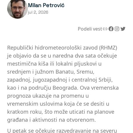
Milan Petrović
jul 2, 2026
Link
Facebook
Instagram
Twitter
Podeli vest
Republički hidrometeorološki zavod (RHMZ)
je objavio da se u naredna dva sata očekuje
mestimična kiša ili lokalni pljuskovi u
srednjem i južnom Banatu, Sremu,
zapadnoj, jugozapadnoj i centralnoj Srbiji,
kao i na području Beograda. Ova vremenska
prognoza ukazuje na promenu u
vremenskim uslovima koja će se desiti u
kratkom roku, što može uticati na planove
građana i aktivnosti na otvorenom.
U petak se očekuje razvedravanje na severu