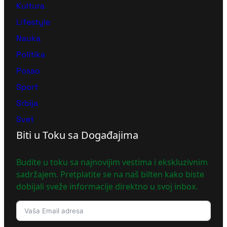
Kultura
Lifestyle
Nauka
Politika
Posao
Sport
Srbija
Svet
Biti u Toku sa Događajima
Budite u toku sa najnovijim vestima i ekskluzivnim
sadržajem. Pretplatite se na naš bilten kako biste
dobijali sveže informacije direktno u svoj inbox.