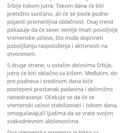
Srbije tokom jutra. Tokom dana će biti
pretežno sunčano, ali će se posle podne
pojaviti promenljiva oblačnost. Ovaj trend
pokazuje da će sever zemlje imati povoljnije
vremenske uslove, što može doprineti
poboljšanju raspoloženja i aktivnosti na
otvorenom.
S druge strane, u ostalim delovima Srbije,
jutro će biti oblačno sa kišom. Međutim, do
pre podneva i sredinom dana biće
postepeni prestanak padavina i delimično
razvedravanje. Očekuje se da će se
vremenski uslovi stabilizovati i tokom dana,
omogućavajući ljudima da se vrate svojim
svakodnevnim aktivnostima.
Ova vremenska prognoza je bitna za