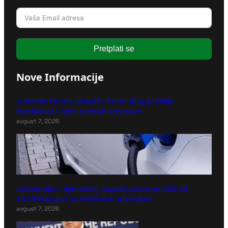
Pretplati se
Nove Informacije
U Novom Pazaru uhapšen šaner zbog prodaje
falsifikovane robe svetskih brendova
avgust 7, 2026
Subvencije u Njemačkoj izazvale pomamu: Više od
100.000 prijava za električne automobile
avgust 7, 2026