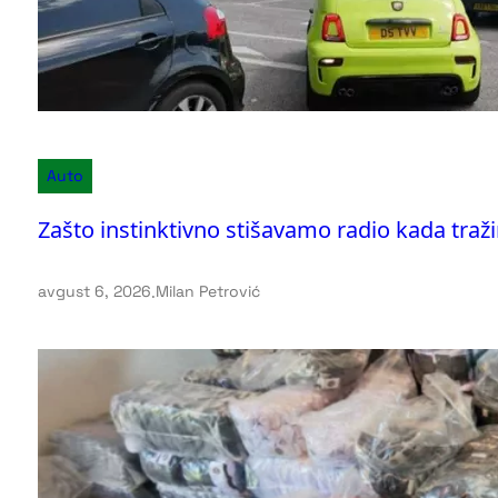
Auto
Zašto instinktivno stišavamo radio kada traž
avgust 6, 2026
.
Milan Petrović