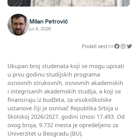
Milan Petrović
jul 4, 2026
Link
Facebook
Instagram
Twitter
Podeli vest
Ukupan broj studenata koji se mogu upisati
u prvu godinu studijskih programa
osnovnih strukovnih, osnovnih akademskih
i integrisanih akademskih studija, a koji se
finansiraju iz budžeta, za visokoškolske
ustanove čiji je osnivač Republika Srbija u
školskoj 2026/2027. godini iznosi 17.493. Od
ovog broja, 9.732 mesta je opredeljeno za
Univerzitet u Beogradu (BU).