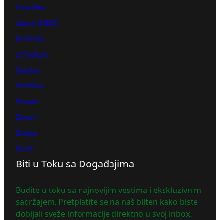
Hronika
Izbori 2023
Kultura
Lifestyle
Nauka
Politika
Posao
Sport
Srbija
Svet
Biti u Toku sa Događajima
Budite u toku sa najnovijim vestima i ekskluzivnim
sadržajem. Pretplatite se na naš bilten kako biste
dobijali sveže informacije direktno u svoj inbox.