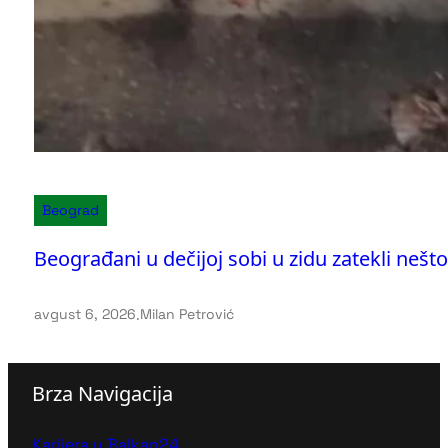
Beograd
Beograđani u dečijoj sobi u zidu zatekli nešto
avgust 6, 2026
.
Milan Petrović
Brza Navigacija
Karijera u Balkan24