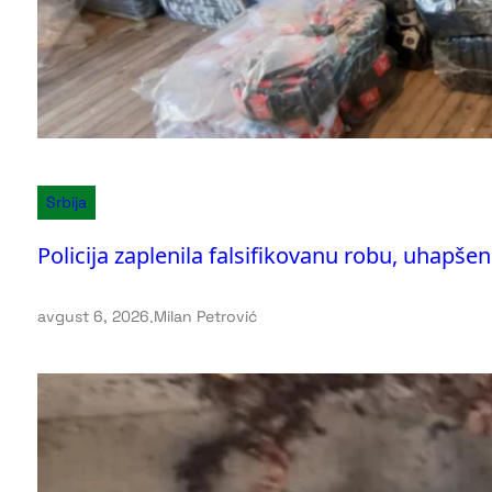
Srbija
Policija zaplenila falsifikovanu robu, uhapše
avgust 6, 2026
.
Milan Petrović