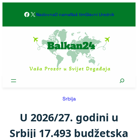
Skoči
Facebook
X
na
Naslovna
O nama
Naš tim
Glavni Urednik
sadržaj
Search
Srbija
U 2026/27. godini u
Srbiji 17.493 budžetska