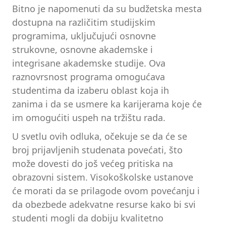
Bitno je napomenuti da su budžetska mesta
dostupna na različitim studijskim
programima, uključujući osnovne
strukovne, osnovne akademske i
integrisane akademske studije. Ova
raznovrsnost programa omogućava
studentima da izaberu oblast koja ih
zanima i da se usmere ka karijerama koje će
im omogućiti uspeh na tržištu rada.
U svetlu ovih odluka, očekuje se da će se
broj prijavljenih studenata povećati, što
može dovesti do još većeg pritiska na
obrazovni sistem. Visokoškolske ustanove
će morati da se prilagode ovom povećanju i
da obezbede adekvatne resurse kako bi svi
studenti mogli da dobiju kvalitetno