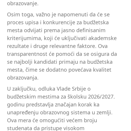
obrazovanje.
Osim toga, važno je napomenuti da će se
proces upisa i konkurencije za budžetska
mesta odvijati prema jasno definisanim
kriterijumima, koji će uključivati akademske
rezultate i druge relevantne faktore. Ova
transparentnost će pomoći da se osigura da
se najbolji kandidati primaju na budžetska
mesta, čime se dodatno povećava kvalitet
obrazovanja.
U zaključku, odluka Vlade Srbije o
budžetskim mestima za školsku 2026/2027.
godinu predstavlja značajan korak ka
unapređenju obrazovnog sistema u zemlji.
Ova mera će omogućiti većem broju
studenata da pristupe visokom