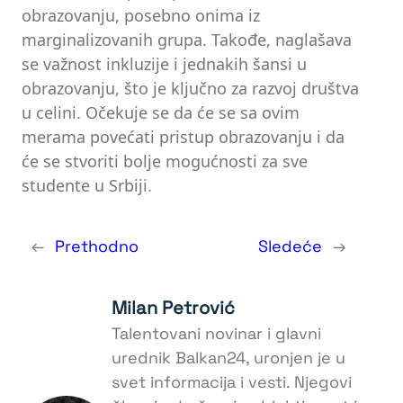
obrazovanju, posebno onima iz
marginalizovanih grupa. Takođe, naglašava
se važnost inkluzije i jednakih šansi u
obrazovanju, što je ključno za razvoj društva
u celini. Očekuje se da će se sa ovim
merama povećati pristup obrazovanju i da
će se stvoriti bolje mogućnosti za sve
studente u Srbiji.
←
Prethodno
Sledeće
→
Milan Petrović
Talentovani novinar i glavni
urednik Balkan24, uronjen je u
svet informacija i vesti. Njegovi