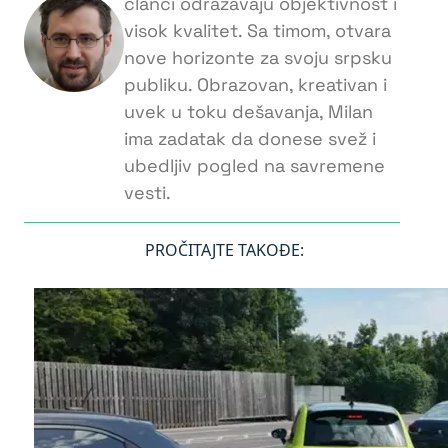
članci odražavaju objektivnost i
visok kvalitet. Sa timom, otvara
nove horizonte za svoju srpsku
publiku. Obrazovan, kreativan i
uvek u toku dešavanja, Milan
ima zadatak da donese svež i
ubedljiv pogled na savremene
vesti.
PROČITAJTE TAKOĐE: