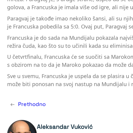
golova, a Francuska je imala više od igre, ali nije u
Paragvaj je takođe imao nekoliko šansi, ali su nji
je Francuska pobedila sa 5:0. Ovaj put, Paragvaj se
Francuska je do sada na Mundijalu pokazala najviše
režira čuda, kao što su to učinili kada su elimini
U četvrtfinalu, Francuska će se suočiti sa Maroko
s obzirom na to da je Maroko pokazao da može d
Sve u svemu, Francuska je uspela da se plasira u če
može biti ponosan na svoj nastup na Mundijalu i na
←
Prethodno
Aleksandar Vuković