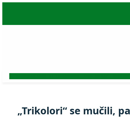
Skoči
na
sadržaj
Auto
Beograd
Srbija
Politika
Ekonomija
Biznis
Hronika
Kultura
Nauk
„Trikolori“ se mučili, 