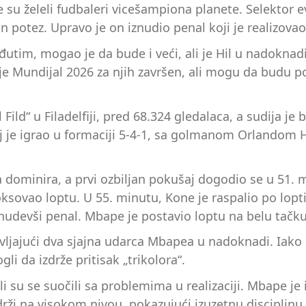
gde su želeli fudbaleri vicešampiona planete. Selektor
an potez. Upravo je on iznudio penal koji je realizov
utim, mogao je da bude i veći, ali je Hil u nadokna
je Mundijal 2026 za njih završen, ali mogu da budu po
ld“ u Filadelfiji, pred 68.324 gledalaca, a sudija je 
j je igrao u formaciji 5-4-1, sa golmanom Orlandom 
dominira, a prvi ozbiljan pokušaj dogodio se u 51. m
sovao loptu. U 55. minutu, Kone je raspalio po lopti, 
znudevši penal. Mbape je postavio loptu na belu tačku
tavljajući dva sjajna udarca Mbapea u nadoknadi. Iako
li da izdrže pritisak „trikolora“.
su se suočili sa problemima u realizaciji. Mbape je i
drži na visokom nivou, pokazujući izuzetnu disciplin