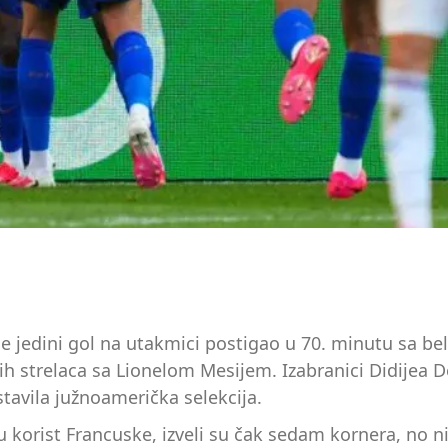
 je jedini gol na utakmici postigao u 70. minutu sa b
h strelaca sa Lionelom Mesijem. Izabranici Didijea Deša
tavila južnoamerička selekcija.
korist Francuske, izveli su čak sedam kornera, no ni