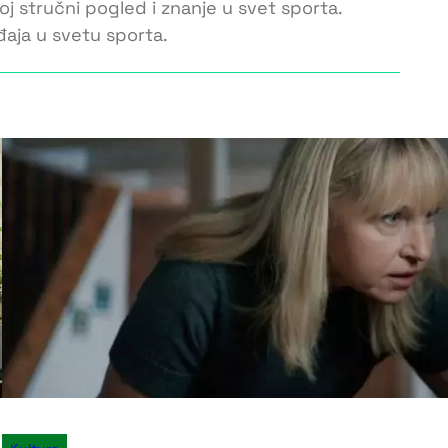
oj stručni pogled i znanje u svet sporta.
đaja u svetu sporta.