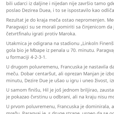
bili udarci iz daljine i nijedan nije završio tamo 
poslao Dezirea Duea, i to se ispostavilo kao odlič
Rezultat je do kraja meča ostao nepromenjen. Međ
Paragvajci su se morali pomiriti sa činjenicom da 
četvrtfinalu igrati protiv Maroka.
Utakmica je odigrana na stadionu „Linkoln Finenšl Fi
gola bio je Mbape iz penala u 70. minutu. Paragva
u formaciji 4-2-3-1.
U drugom poluvremenu, Francuska je nastavila da 
meču. Dobar centaršut, ali oprezan Manjan je izbok
minutu, Dezire Due je ušao u igru i uneo živost, i
U samom finišu, Hil je još jednom briljirao, zaus
je pokazao čvrstinu u odbrani, ali na kraju nisu mog
U prvom poluvremenu, Francuska je dominirala, ali 
mrežu. Paragvaj je, s druge strane, uspeo da se o