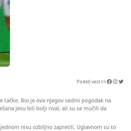
Link
Facebook
Instagram
Twitter
Podeli vest
ele tačke. Bio je ovo njegov sedmi pogodak na
na jesu bili bolji rival, ali su se mučili da
jednom nisu ozbiljno zapretili. Uglavnom su to