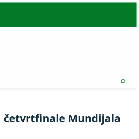
Search
a četvrtfinale Mundijala