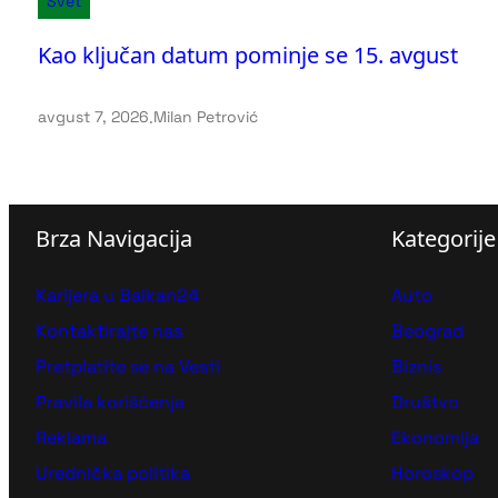
Svet
Kao ključan datum pominje se 15. avgust
avgust 7, 2026
.
Milan Petrović
Brza Navigacija
Kategorije
Karijera u Balkan24
Auto
Kontaktirajte nas
Beograd
Pretplatite se na Vesti
Biznis
Pravila korišćenja
Društvo
Reklama
Ekonomija
Urednička politika
Horoskop