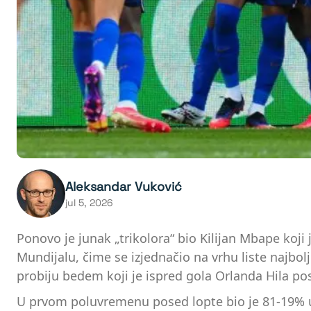
Aleksandar Vuković
jul 5, 2026
Ponovo je junak „trikolora“ bio Kilijan Mbape koji
Mundijalu, čime se izjednačio na vrhu liste najbolji
probiju bedem koji je ispred gola Orlanda Hila pos
U prvom poluvremenu posed lopte bio je 81-19% u 