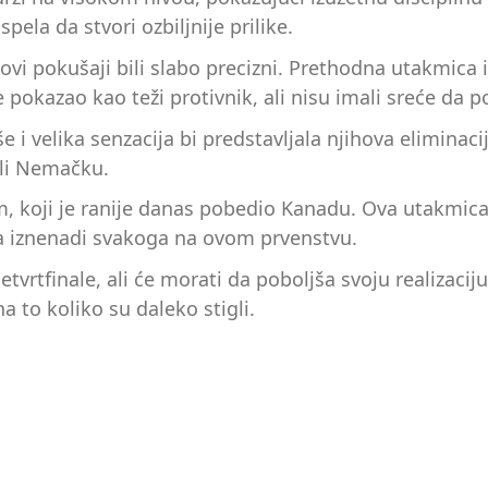
spela da stvori ozbiljnije prilike.
hovi pokušaji bili slabo precizni. Prethodna utakmica
 pokazao kao teži protivnik, ali nisu imali sreće da p
 i velika senzacija bi predstavljala njihova eliminaci
sali Nemačku.
m, koji je ranije danas pobedio Kanadu. Ova utakmica 
a iznenadi svakoga na ovom prvenstvu.
tvrtfinale, ali će morati da poboljša svoju realizacij
 to koliko su daleko stigli.