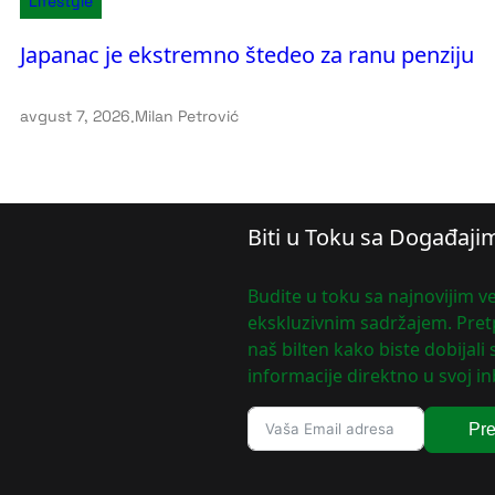
Lifestyle
Japanac je ekstremno štedeo za ranu penziju
avgust 7, 2026
.
Milan Petrović
Biti u Toku sa Događaji
Budite u toku sa najnovijim ve
ekskluzivnim sadržajem. Pretp
naš bilten kako biste dobijali
informacije direktno u svoj in
Pre