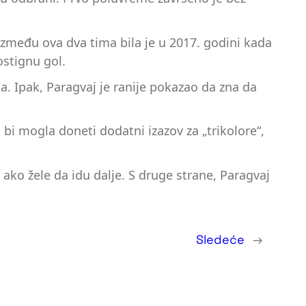
 između ova dva tima bila je u 2017. godini kada
ostignu gol.
ja. Ipak, Paragvaj je ranije pokazao da zna da
bi mogla doneti dodatni izazov za „trikolore“,
u ako žele da idu dalje. S druge strane, Paragvaj
Sledeće
→