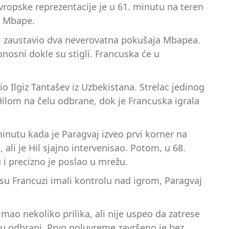
 evropske reprezentacije je u 61. minutu na teren
ao Mbape.
di zaustavio dva neverovatna pokušaja Mbapea.
nosni dokle su stigli. Francuska će u
bio Ilgiz Tantašev iz Uzbekistana. Strelac jedinog
Hilom na čelu odbrane, dok je Francuska igrala
inutu kada je Paragvaj izveo prvi korner na
ali je Hil sjajno intervenisao. Potom, u 68.
 i precizno je poslao u mrežu.
 su Francuzi imali kontrolu nad igrom, Paragvaj
mao nekoliko prilika, ali nije uspeo da zatrese
u u odbrani. Prvo poluvreme završeno je bez