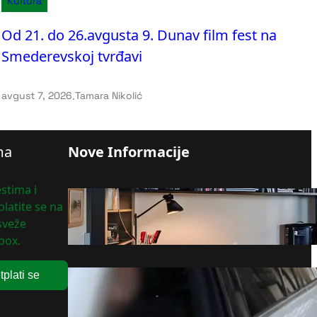
Kultura
Od 21. do 26.avgusta 9. Dunav film fest na
Smederevskoj tvrđavi
avgust 7, 2026
.
Tamara Nikolić
ma
Nove Informacije
stima i
latite se na
Koliko zaista vredi vaš stan?
 sveže
avgust 7, 2026
box.
tplati se
Pripadnik MUP-a Srbije
priveden na Jarinju
avgust 7, 2026