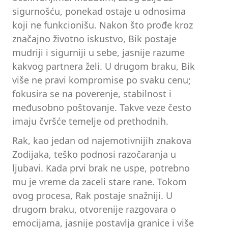
sigurnošću, ponekad ostaje u odnosima
koji ne funkcionišu. Nakon što prođe kroz
značajno životno iskustvo, Bik postaje
mudriji i sigurniji u sebe, jasnije razume
kakvog partnera želi. U drugom braku, Bik
više ne pravi kompromise po svaku cenu;
fokusira se na poverenje, stabilnost i
međusobno poštovanje. Takve veze često
imaju čvršće temelje od prethodnih.
Rak, kao jedan od najemotivnijih znakova
Zodijaka, teško podnosi razočaranja u
ljubavi. Kada prvi brak ne uspe, potrebno
mu je vreme da zaceli stare rane. Tokom
ovog procesa, Rak postaje snažniji. U
drugom braku, otvorenije razgovara o
emocijama, jasnije postavlja granice i više