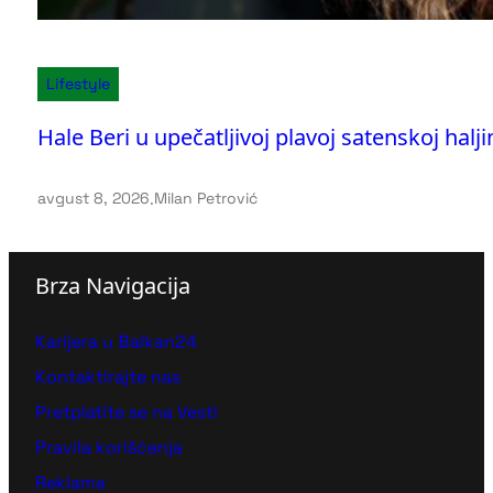
Lifestyle
Hale Beri u upečatljivoj plavoj satenskoj haljin
avgust 8, 2026
.
Milan Petrović
Brza Navigacija
Karijera u Balkan24
Kontaktirajte nas
Pretplatite se na Vesti
Pravila korišćenja
Reklama