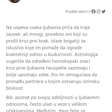
Link
Facebook
Instagram
Twitter
Podeli vest
Ne uspeva svaka ljubavna priča da traje
zauvek, ali mnogi, posebno oni koji su
prošli kroz prvi brak, izlaze bogatiji za
iskustvo koje im pomaže da izgrade
kvalitetniji odnos u budućnosti. Astrologija
sugeriše da određeni horoskopski znaci
kroz prve ljubavne neuspehe sazrevaju i
bolje upoznaju sebe, što im omogućava da
pronađu partnera s kojim ostvaruju istinsku
bliskost.
Bik, poznat po svojoj ozbiljnosti u ljubavnim
odnosima, često ulazi u veze s velikim
očekivanjima. Međutim, zbog želje za