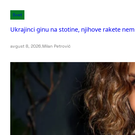
Svet
Ukrajinci ginu na stotine, njihove rakete n
avgust 8, 2026
.
Milan Petrović