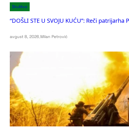
Društvo
“DOŠLI STE U SVOJU KUĆU”: Reči patrijarha Por
avgust 8, 2026
.
Milan Petrović