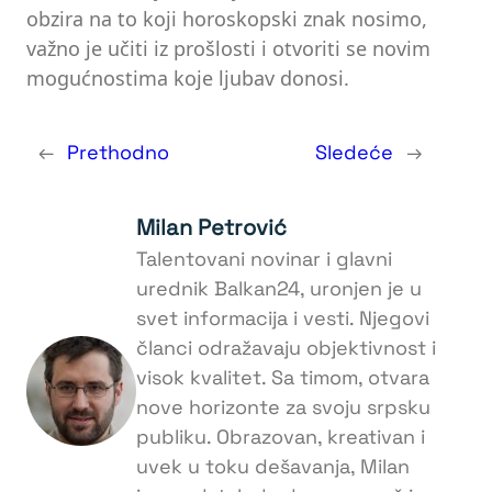
obzira na to koji horoskopski znak nosimo,
važno je učiti iz prošlosti i otvoriti se novim
mogućnostima koje ljubav donosi.
←
Prethodno
Sledeće
→
Milan Petrović
Talentovani novinar i glavni
urednik Balkan24, uronjen je u
svet informacija i vesti. Njegovi
članci odražavaju objektivnost i
visok kvalitet. Sa timom, otvara
nove horizonte za svoju srpsku
publiku. Obrazovan, kreativan i
uvek u toku dešavanja, Milan