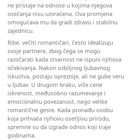
ne pristaje na odnose u kojima njegova
osećanja nisu uzvraćena. Ova promjena
omogućava mu da gradi zdravu i stabilnu
zajednicu.
Ribe, večiti romantičari, često idealizuju
svoje partnere, zbog čega se mogu
razočarati kada stvarnost ne ispuni njihova
očekivanja. Nakon ozbiljnog ljubavnog
iskustva, postaju opreznije, ali ne gube veru
u ljubav. U drugom braku, više cene
iskrenost, međusobno razumevanje i
emocionalnu povezanost, nego velike
romantične geste. Kada pronađu osobu
koja prihvata njihovu osetljivu prirodu,
spremne su da izgrade odnos koji traje
godinama.