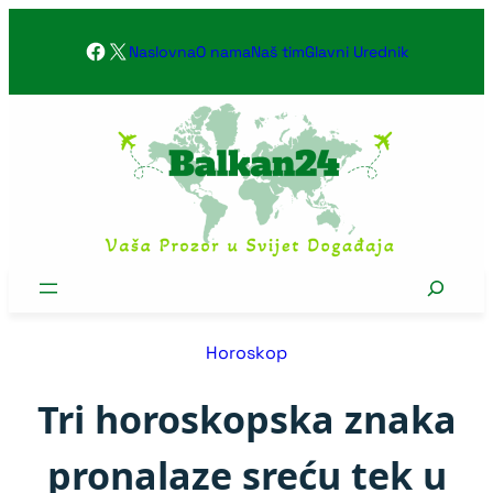
Skoči
Facebook
X
na
Naslovna
O nama
Naš tim
Glavni Urednik
sadržaj
Search
Horoskop
Tri horoskopska znaka
pronalaze sreću tek u