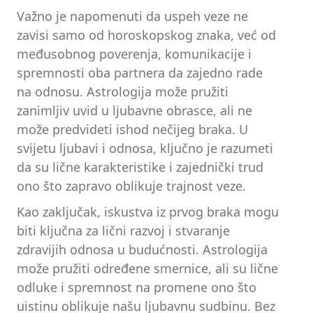
Važno je napomenuti da uspeh veze ne
zavisi samo od horoskopskog znaka, već od
međusobnog poverenja, komunikacije i
spremnosti oba partnera da zajedno rade
na odnosu. Astrologija može pružiti
zanimljiv uvid u ljubavne obrasce, ali ne
može predvideti ishod nečijeg braka. U
svijetu ljubavi i odnosa, ključno je razumeti
da su lične karakteristike i zajednički trud
ono što zapravo oblikuje trajnost veze.
Kao zaključak, iskustva iz prvog braka mogu
biti ključna za lični razvoj i stvaranje
zdravijih odnosa u budućnosti. Astrologija
može pružiti određene smernice, ali su lične
odluke i spremnost na promene ono što
uistinu oblikuje našu ljubavnu sudbinu. Bez