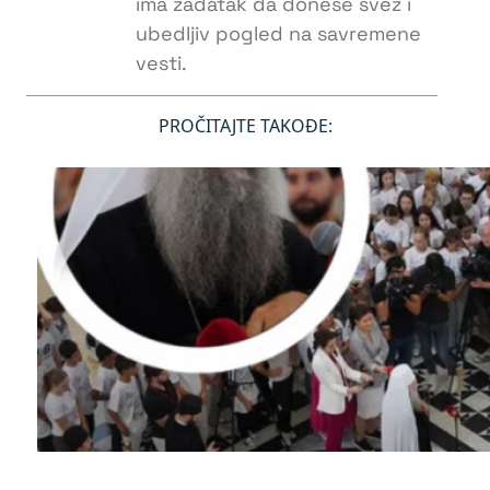
ima zadatak da donese svež i
ubedljiv pogled na savremene
vesti.
PROČITAJTE TAKOĐE: