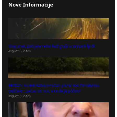
Nove Informacije
Ovaj znak Zodijaka retko kad greši u proceni ljudi
avgust 8, 2026
Meštani snimili kataklizmičan prizor kod Deliblatske
peščare: „Začuo se huk, a onda je počelo“
avgust 8, 2026