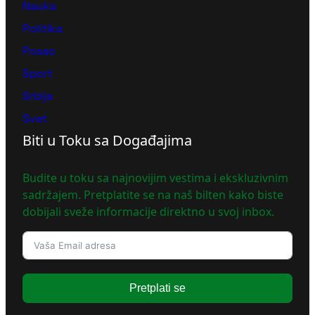
Nauka
Politika
Posao
Sport
Srbija
Svet
Biti u Toku sa Događajima
Budite u toku sa najnovijim vestima i ekskluzivnim
sadržajem. Pretplatite se na naš bilten kako biste
dobijali sveže informacije direktno u svoj inbox.
Pretplati se