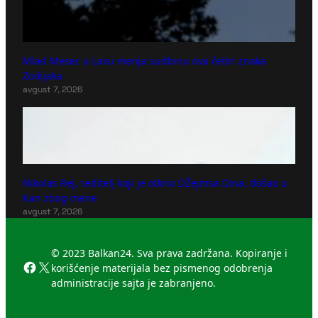
Mlad Mesec u Lavu menja sudbinu ova četiri znaka
Zodijaka
avgust 7, 2026
Nikolas Rej, reditelj koji je otkrio DŽejmsa Dina, došao u
Kan zbog mene
avgust 7, 2026
© 2023 Balkan24. Sva prava zadržana. Kopiranje i
Facebook
X
korišćenje materijala bez pismenog odobrenja
administracije sajta je zabranjeno.