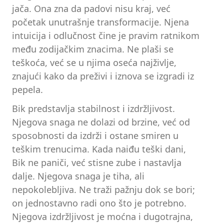
jača. Ona zna da padovi nisu kraj, već
početak unutrašnje transformacije. Njena
intuicija i odlučnost čine je pravim ratnikom
među zodijačkim znacima. Ne plaši se
teškoća, već se u njima oseća najživlje,
znajući kako da preživi i iznova se izgradi iz
pepela.
Bik predstavlja stabilnost i izdržljivost.
Njegova snaga ne dolazi od brzine, već od
sposobnosti da izdrži i ostane smiren u
teškim trenucima. Kada naiđu teški dani,
Bik ne paniči, već stisne zube i nastavlja
dalje. Njegova snaga je tiha, ali
nepokolebljiva. Ne traži pažnju dok se bori;
on jednostavno radi ono što je potrebno.
Njegova izdržljivost je moćna i dugotrajna,