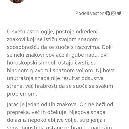
Link
Facebook
Instagram
Twitter
Podeli vest
U svetu astrologije, postoje određeni
znakovi koji se ističu svojom snagom i
sposobnošću da se suoče s izazovima. Dok
se neki znakovi povlače ili gube nadu, ovi
horoskopski simboli ostaju čvrsti, sa
hladnom glavom i snažnom voljom. Njihova
unutrašnja snaga nije rezultat odsustva
straha, već hrabrosti da se suoče sa svakim
problemom.
Jarac je jedan od tih znakova. On ne beži od
prepreka, već ih očekuje. Njegova snaga
dolazi iz nepokolebljive volje, strpljenja i
sposobnosti da ostane pribran i u najtežim