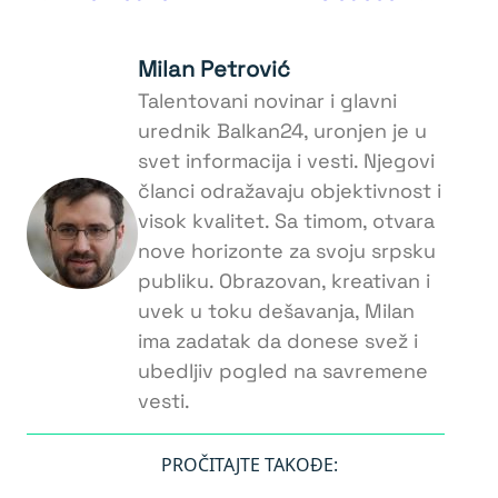
Milan Petrović
Talentovani novinar i glavni
urednik Balkan24, uronjen je u
svet informacija i vesti. Njegovi
članci odražavaju objektivnost i
visok kvalitet. Sa timom, otvara
nove horizonte za svoju srpsku
publiku. Obrazovan, kreativan i
uvek u toku dešavanja, Milan
ima zadatak da donese svež i
ubedljiv pogled na savremene
vesti.
PROČITAJTE TAKOĐE: