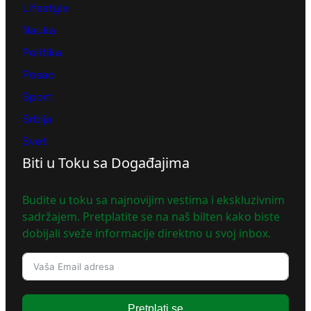
Lifestyle
Nauka
Politika
Posao
Sport
Srbija
Svet
Biti u Toku sa Događajima
Budite u toku sa najnovijim vestima i ekskluzivnim
sadržajem. Pretplatite se na naš bilten kako biste
dobijali sveže informacije direktno u svoj inbox.
Pretplati se