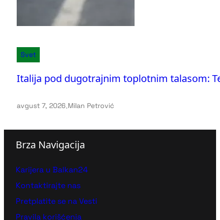
Svet
Italija pod dugotrajnim toplotnim talasom: 
avgust 7, 2026
.
Milan Petrović
Brza Navigacija
Karijera u Balkan24
Kontaktirajte nas
Pretplatite se na Vesti
Pravila korišćenja