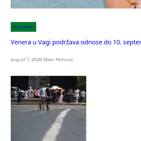
Horoskop
Venera u Vagi podržava odnose do 10. sept
avgust 7, 2026
.
Milan Petrović