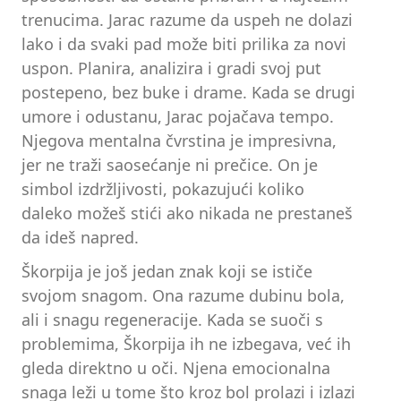
trenucima. Jarac razume da uspeh ne dolazi
lako i da svaki pad može biti prilika za novi
uspon. Planira, analizira i gradi svoj put
postepeno, bez buke i drame. Kada se drugi
umore i odustanu, Jarac pojačava tempo.
Njegova mentalna čvrstina je impresivna,
jer ne traži saosećanje ni prečice. On je
simbol izdržljivosti, pokazujući koliko
daleko možeš stići ako nikada ne prestaneš
da ideš napred.
Škorpija je još jedan znak koji se ističe
svojom snagom. Ona razume dubinu bola,
ali i snagu regeneracije. Kada se suoči s
problemima, Škorpija ih ne izbegava, već ih
gleda direktno u oči. Njena emocionalna
snaga leži u tome što kroz bol prolazi i izlazi