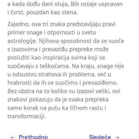
a kada dođu dani oluja, Bik ostaje uspravan
i čvrst, pouzdan kao stena.
Zajedno, ova tri znaka predstavljaju pravi
primer snage i otpornosti u svetu
astrologije. Njihova sposobnost da se suoče
s izazovima i prevaziđu prepreke može
poslužiti kao inspiracija svima koji se
suočavaju s teškoćama. Na kraju, snaga nije
u odsustvu strahova ili problema, već u
hrabrosti da ih se suočimo i prevaziđemo.
Bez obzira na to koliko su izazovi veliki, ovi
znakovi pokazuju da je svaka prepreka
samo korak na putu ka ličnom rastu i
transformaciji.
←
Prethodno
Sledeće
→