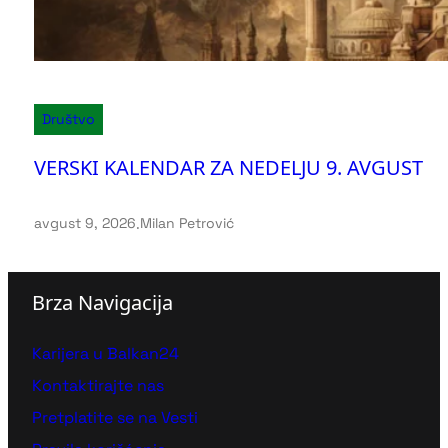
Društvo
VERSKI KALENDAR ZA NEDELJU 9. AVGUST
avgust 9, 2026
.
Milan Petrović
Brza Navigacija
Karijera u Balkan24
Kontaktirajte nas
Pretplatite se na Vesti