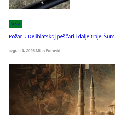
Srbija
Požar u Deliblatskoj peščari i dalje traje, Š
avgust 9, 2026
.
Milan Petrović