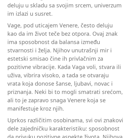
deluju u skladu sa svojim srcem, univerzum
im izlazi u susret.
Vage, pod uticajem Venere, često deluju
kao da im život teče bez otpora. Ovaj znak
ima sposobnost da balansa između
stvarnosti i želja. Njihov unutrašnji mir i
estetski smisao čine ih privlačnim za
pozitivne vibracije. Kada Vaga voli, stvara ili
uživa, vibrira visoko, a tada se otvaraju
vrata koja donose šanse, ljubavi, novac i
priznanja. Neki bi to mogli smatrati srećom,
ali to je zapravo snaga Venere koja se
manifestuje kroz njih.
Uprkos različitim osobinama, svi ovi znakovi
dele zajedničku karakteristiku: sposobnost
da privuku pozitivne aspekte života. Njihova