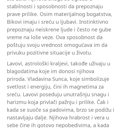
stabilnosti i sposobnosti da prepoznaju
prave prilike. Osim materijalnog bogatstva,
Bikovi imaju i sreću u ljubavi. Instinktivno
prepoznaju neiskrene ljude i često ne gube
vreme na loše veze. Ova sposobnost da
poštuju svoju vrednost omogućava im da
privuku pozitivne situacije u životu.
Lavovi, astrološki kraljevi, takođe uživaju u
blagodatima koje im donosi njihova
priroda. Vladavina Sunca, koje simbolizuje
svetlost i energiju, čini ih magnetima za
sreću. Lavovi poseduju unutrašnju snagu i
harizmu koja privlači pažnju i prilike. Čak i
kada se suoče sa padovima, brzo se podižu i
nastavljaju dalje. Njihova hrabrost i vera u
sebe čine ih gotovo nepobedivima, a kada