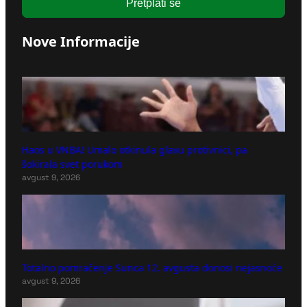
Pretplati se
Nove Informacije
Haos u VNBA! Umalo otkinula glavu protivnici, pa
šokirala svet porukom
avgust 9, 2026
Totalno pomračenje Sunca 12. avgusta donosi nejasnoće
avgust 9, 2026