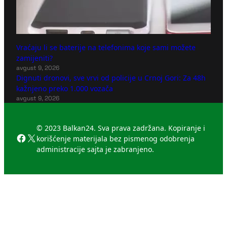
Vraćaju li se baterije na telefonima koje sami možete
zamijeniti?
avgust 9, 2026
Dignuti dronovi, sve vrvi od policije u Crnoj Gori: Za 48h
kažnjeno preko 1.000 vozača
avgust 9, 2026
© 2023 Balkan24. Sva prava zadržana. Kopiranje i
Facebook
X
korišćenje materijala bez pismenog odobrenja
administracije sajta je zabranjeno.