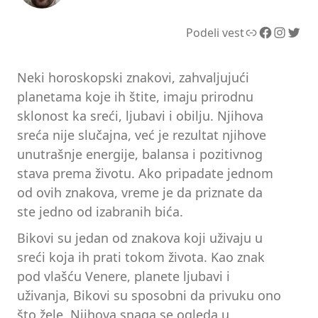
Link
Facebook
Instagram
Twitter
Podeli vest
Neki horoskopski znakovi, zahvaljujući
planetama koje ih štite, imaju prirodnu
sklonost ka sreći, ljubavi i obilju. Njihova
sreća nije slučajna, već je rezultat njihove
unutrašnje energije, balansa i pozitivnog
stava prema životu. Ako pripadate jednom
od ovih znakova, vreme je da priznate da
ste jedno od izabranih bića.
Bikovi su jedan od znakova koji uživaju u
sreći koja ih prati tokom života. Kao znak
pod vlašću Venere, planete ljubavi i
uživanja, Bikovi su sposobni da privuku ono
što žele. Njihova snaga se ogleda u