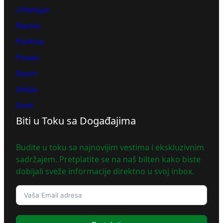
Lifestyle
Nauka
Politika
Posao
Sport
Srbija
Svet
Biti u Toku sa Događajima
Budite u toku sa najnovijim vestima i ekskluzivnim
sadržajem. Pretplatite se na naš bilten kako biste
dobijali sveže informacije direktno u svoj inbox.