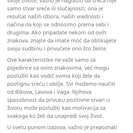
svoje živote, važno je naglasiti da sreća nije
samo stvar sreće ili slučajnosti; ona je
rezultat naših izbora, naših vrednosti i
načina na koji se odnosimo prema sebi i
drugima. Ako pripadate nekom od ovih
znakova, znajte da imate moć da oblikujete
svoju sudbinu i privučete ono što želite.
Ove karakteristike ne važe samo za
pojedince sa ovim znakovima, već mogu
poslužiti kao vodič svima koji žele da
postignu sreću i obilje. Svi možemo naučiti
od Bikova, Lavova i Vaga. Njihova
sposobnost da privuku pozitivne stvari u
životu može poslužiti kao motivacija za
svakoga ko želi da unapredi svoj život.
U svetu punom izazova, važno je prepoznati