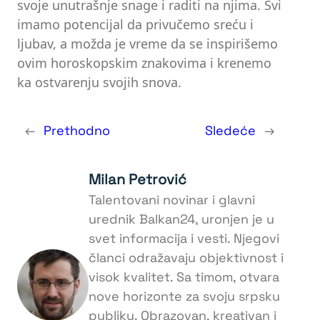
svoje unutrašnje snage i raditi na njima. Svi
imamo potencijal da privučemo sreću i
ljubav, a možda je vreme da se inspirišemo
ovim horoskopskim znakovima i krenemo
ka ostvarenju svojih snova.
←
Prethodno
Sledeće
→
Milan Petrović
Talentovani novinar i glavni
urednik Balkan24, uronjen je u
svet informacija i vesti. Njegovi
članci odražavaju objektivnost i
visok kvalitet. Sa timom, otvara
nove horizonte za svoju srpsku
publiku. Obrazovan, kreativan i