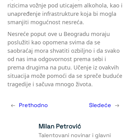
rizicima vožnje pod uticajem alkohola, kao i
unapređenje infrastrukture koja bi mogla
smanjiti mogućnost nesreća.
Nesreće poput ove u Beogradu moraju
poslužiti kao opomena svima da se
saobraćaj mora shvatiti ozbiljno i da svako
od nas ima odgovornost prema sebi i
prema drugima na putu. Učenje iz ovakvih
situacija može pomoći da se spreče buduće
tragedije i sačuva mnogo života.
←
Prethodno
Sledeće
→
Milan Petrović
Talentovani novinar i glavni