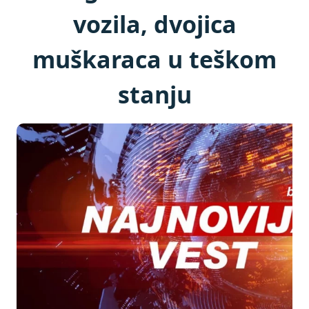
vozila, dvojica
muškaraca u teškom
stanju