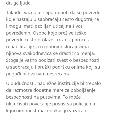
druge ljude.
Takođe, važno je napomenuti da su povrede
koje nastaju u saobraćaju često dugotrajne
i mogu imati ozbiljan uticaj na život
povređenih. Osobe koje prežive teške
povrede često prolaze kroz dug proces
rehabilitacije, a u mnogim slučajevima,
njihova svakodnevica se drastično menja.
Stoga je važno podizati svest o bezbednosti
u saobraćaju i pružiti podršku onima koji su
pogođeni ovakvim nesrećama.
U budućnosti, nadležne institucije bi trebalo
da razmotre dodatne mere za poboljšanje
bezbednosti na putevima. To može
uključivati povećanje prisustva policije na
ključnim mestima, edukaciju vozača o