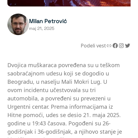
Milan Petrović
maj 21, 2025
Link
Facebook
Instagram
Twitter
Podeli vest
Dvojica muškaraca povređena su u teškom
saobraćajnom udesu koji se dogodio u
Beogradu, u naselju Mali Mokri Lug. U
ovom incidentu učestvovala su tri
automobila, a povređeni su prevezeni u
Urgentni centar. Prema informacijama iz
Hitne pomoći, udes se desio 21. maja 2025.
godine u 19:43 časova. Pogođeni su 26-
godišnjak i 36-godišnjak, a njihovo stanje je