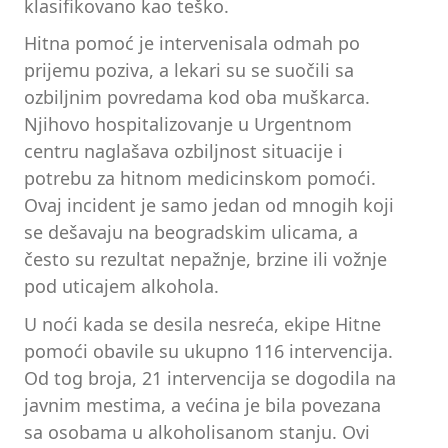
klasifikovano kao teško.
Hitna pomoć je intervenisala odmah po
prijemu poziva, a lekari su se suočili sa
ozbiljnim povredama kod oba muškarca.
Njihovo hospitalizovanje u Urgentnom
centru naglašava ozbiljnost situacije i
potrebu za hitnom medicinskom pomoći.
Ovaj incident je samo jedan od mnogih koji
se dešavaju na beogradskim ulicama, a
često su rezultat nepažnje, brzine ili vožnje
pod uticajem alkohola.
U noći kada se desila nesreća, ekipe Hitne
pomoći obavile su ukupno 116 intervencija.
Od tog broja, 21 intervencija se dogodila na
javnim mestima, a većina je bila povezana
sa osobama u alkoholisanom stanju. Ovi