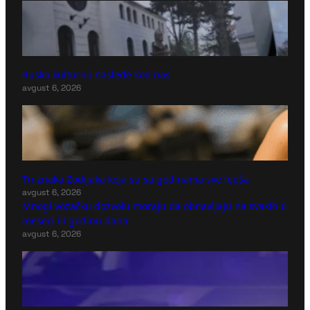
Rusko kulturno nasleđe kod nas
avgust 6, 2026
Tri znaka Zodijaka koja su sa godinama sve lepša
avgust 6, 2026
Mnogi vozačku dozvolu moraju da obnavljaju na svakih 6
meseci ili godinu dana
avgust 6, 2026