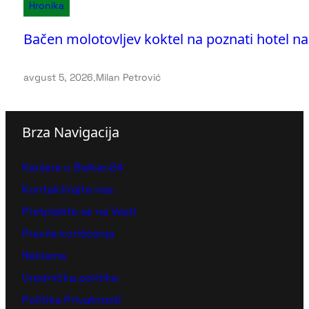
Hronika
Bačen molotovljev koktel na poznati hotel
avgust 5, 2026
.
Milan Petrović
Brza Navigacija
Karijera u Balkan24
Kontaktirajte nas
Pretplatite se na Vesti
Pravila korišćenja
Reklama
Urednička politika
Politika Privatnosti