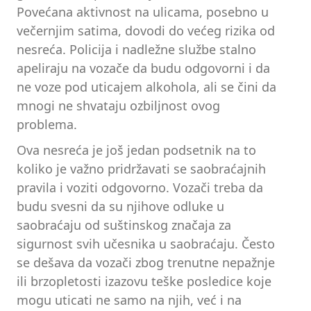
Povećana aktivnost na ulicama, posebno u
večernjim satima, dovodi do većeg rizika od
nesreća. Policija i nadležne službe stalno
apeliraju na vozače da budu odgovorni i da
ne voze pod uticajem alkohola, ali se čini da
mnogi ne shvataju ozbiljnost ovog
problema.
Ova nesreća je još jedan podsetnik na to
koliko je važno pridržavati se saobraćajnih
pravila i voziti odgovorno. Vozači treba da
budu svesni da su njihove odluke u
saobraćaju od suštinskog značaja za
sigurnost svih učesnika u saobraćaju. Često
se dešava da vozači zbog trenutne nepažnje
ili brzopletosti izazovu teške posledice koje
mogu uticati ne samo na njih, već i na