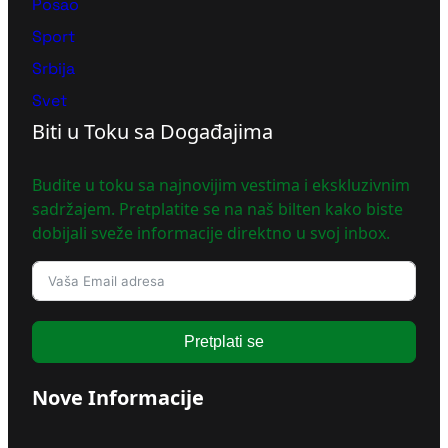
Posao
Sport
Srbija
Svet
Biti u Toku sa Događajima
Budite u toku sa najnovijim vestima i ekskluzivnim
sadržajem. Pretplatite se na naš bilten kako biste
dobijali sveže informacije direktno u svoj inbox.
Pretplati se
Nove Informacije