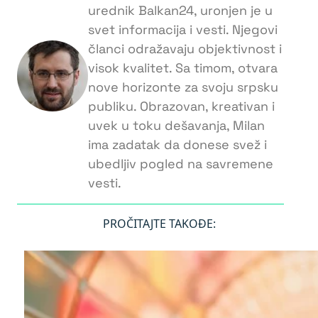
urednik Balkan24, uronjen je u
svet informacija i vesti. Njegovi
članci odražavaju objektivnost i
visok kvalitet. Sa timom, otvara
nove horizonte za svoju srpsku
publiku. Obrazovan, kreativan i
uvek u toku dešavanja, Milan
ima zadatak da donese svež i
ubedljiv pogled na savremene
vesti.
PROČITAJTE TAKOĐE: