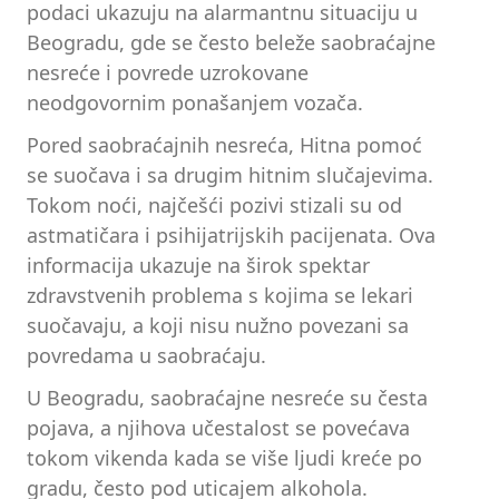
podaci ukazuju na alarmantnu situaciju u
Beogradu, gde se često beleže saobraćajne
nesreće i povrede uzrokovane
neodgovornim ponašanjem vozača.
Pored saobraćajnih nesreća, Hitna pomoć
se suočava i sa drugim hitnim slučajevima.
Tokom noći, najčešći pozivi stizali su od
astmatičara i psihijatrijskih pacijenata. Ova
informacija ukazuje na širok spektar
zdravstvenih problema s kojima se lekari
suočavaju, a koji nisu nužno povezani sa
povredama u saobraćaju.
U Beogradu, saobraćajne nesreće su česta
pojava, a njihova učestalost se povećava
tokom vikenda kada se više ljudi kreće po
gradu, često pod uticajem alkohola.