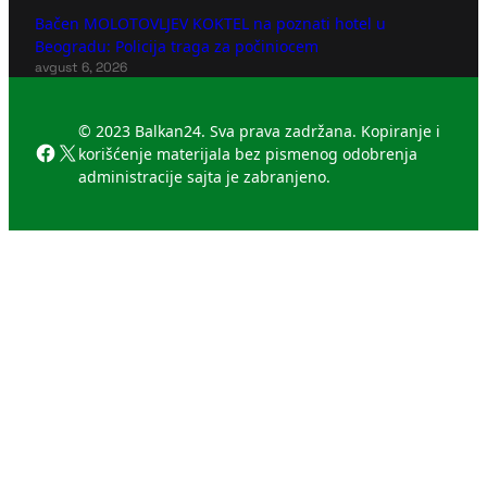
Bačen MOLOTOVLJEV KOKTEL na poznati hotel u
Beogradu: Policija traga za počiniocem
avgust 6, 2026
© 2023 Balkan24. Sva prava zadržana. Kopiranje i
Facebook
X
korišćenje materijala bez pismenog odobrenja
administracije sajta je zabranjeno.