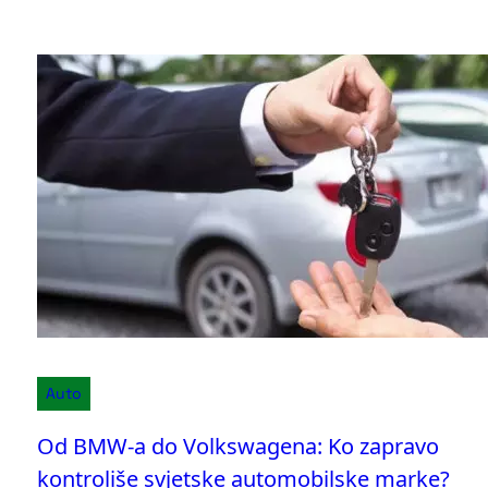
Auto
Od BMW-a do Volkswagena: Ko zapravo
kontroliše svjetske automobilske marke?