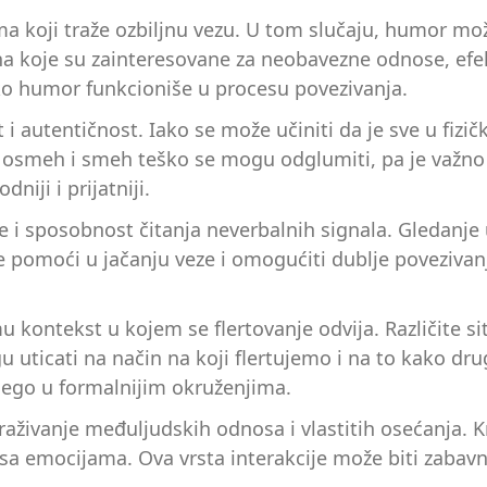
 koji traže ozbiljnu vezu. U tom slučaju, humor može
a koje su zainteresovane za neobavezne odnose, efek
 kako humor funkcioniše u procesu povezivanja.
i autentičnost. Iako se može učiniti da je sve u fizičk
 osmeh i smeh teško se mogu odglumiti, pa je važno
niji i prijatniji.
 i sposobnost čitanja neverbalnih signala. Gledanje 
pomoći u jačanju veze i omogućiti dublje povezivanje
 kontekst u kojem se flertovanje odvija. Različite sit
 uticati na način na koji flertujemo i na to kako dru
nego u formalnijim okruženjima.
traživanje međuljudskih odnosa i vlastitih osećanja.
sa emocijama. Ova vrsta interakcije može biti zabavna