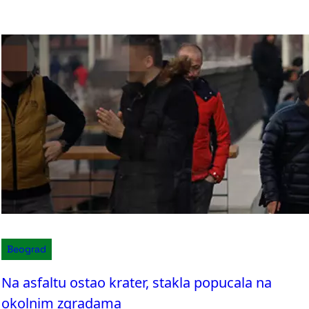
Beograd
Na asfaltu ostao krater, stakla popucala na
okolnim zgradama