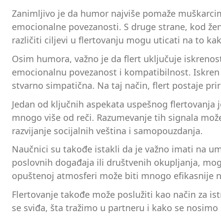
Zanimljivo je da humor najviše pomaže muškarcima
emocionalne povezanosti. S druge strane, kod žen
različiti ciljevi u flertovanju mogu uticati na to
Osim humora, važno je da flert uključuje iskrenost 
emocionalnu povezanost i kompatibilnost. Iskren
stvarno simpatična. Na taj način, flert postaje prirod
Jedan od ključnih aspekata uspešnog flertovanja je
mnogo više od reči. Razumevanje tih signala može 
razvijanje socijalnih veština i samopouzdanja.
Naučnici su takođe istakli da je važno imati na umu
poslovnih događaja ili društvenih okupljanja, mogu
opuštenoj atmosferi može biti mnogo efikasnije 
Flertovanje takođe može poslužiti kao način za is
se sviđa, šta tražimo u partneru i kako se nosimo 