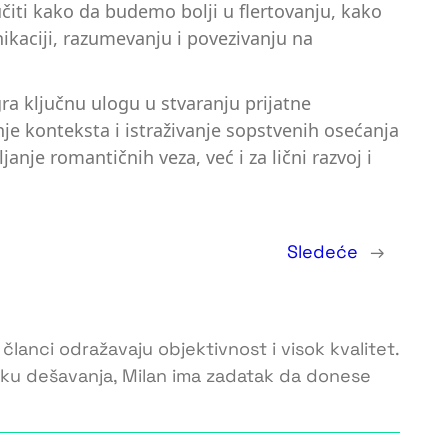
učiti kako da budemo bolji u flertovanju, kako
ikaciji, razumevanju i povezivanju na
gra ključnu ulogu u stvaranju prijatne
je konteksta i istraživanje sopstvenih osećanja
anje romantičnih veza, već i za lični razvoj i
Sledeće
→
 članci odražavaju objektivnost i visok kvalitet.
toku dešavanja, Milan ima zadatak da donese