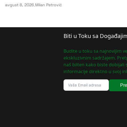
avgust 8, 2026
.
Milan Petrović
Biti u Toku sa Događaji
Budite u toku sa najnovijim ve
ekskluzivnim sadržajem. Pretp
naš bilten kako biste dobijali
informacije direktno u svoj in
Pre