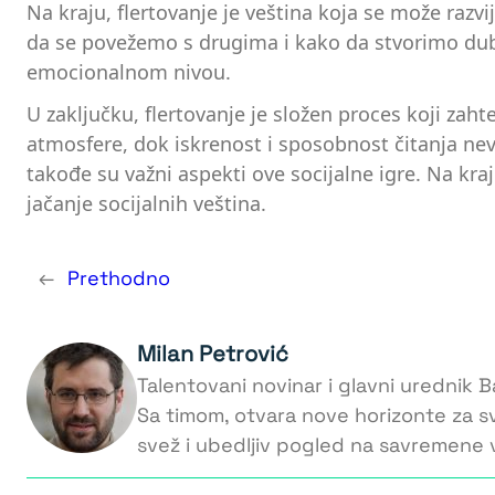
Na kraju, flertovanje je veština koja se može razv
da se povežemo s drugima i kako da stvorimo dublj
emocionalnom nivou.
U zaključku, flertovanje je složen proces koji zaht
atmosfere, dok iskrenost i sposobnost čitanja nev
takođe su važni aspekti ove socijalne igre. Na kraj
jačanje socijalnih veština.
←
Prethodno
Milan Petrović
Talentovani novinar i glavni urednik Ba
Sa timom, otvara nove horizonte za s
svež i ubedljiv pogled na savremene v