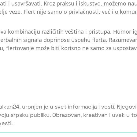
ijati i usavršavati. Kroz praksu i iskustvo, možemo na
e veze. Flert nije samo o privlačnosti, već i o komun
eva kombinaciju različitih veština i pristupa. Humor i
erbalnih signala doprinose uspehu flerta. Razumevan
u, flertovanje može biti korisno ne samo za uspostavlj
lkan24, uronjen je u svet informacija i vesti. Njegovi
voju srpsku publiku. Obrazovan, kreativan i uvek u 
esti.