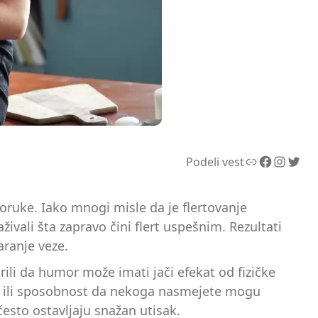
Link
Facebook
Instagram
Twitter
Podeli vest
oruke. Iako mnogi misle da je flertovanje
živali šta zapravo čini flert uspešnim. Rezultati
aranje veze.
krili da humor može imati jači efekat od fizičke
a ili sposobnost da nekoga nasmejete mogu
esto ostavljaju snažan utisak.