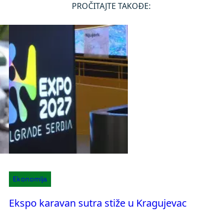
PROČITAJTE TAKOĐE:
Ekonomija
Ekspo karavan sutra stiže u Kragujevac