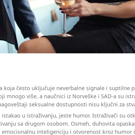
 koja često uključuje neverbalne signale i suptilne p
ji mnogo više, a naučnici iz Norveške i SAD-a su istra
goveštaji seksualne dostupnosti nisu ključni za stv
 istakao u istraživanju, jeste humor. Istraživači su ot
ovezivanju sa drugom osobom. Osmeh, duhovita opask
u emocionalnu inteligenciju i otvorenost kroz humor č