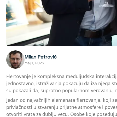
Milan Petrović
maj 1, 2025
Flertovanje je kompleksna međuljudska interakcija
jednostavno, istraživanja pokazuju da iza njega sto
su pokazali da, suprotno popularnom verovanju, na
Jedan od najvažnijih elemenata flertovanja, koji se
privlačnosti u stvaranju prijatne atmosfere i p
otvoriti vrata za dublju vezu. Osobe koje poseduj