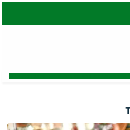
Skoči
na
sadržaj
Auto
Beograd
Srbija
Politika
Ekonomija
Biznis
Hronika
Kultura
Nauk