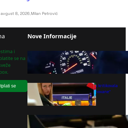
avgust 8, 2026
.
Milan Petrović
ma
Nove Informacije
stima i
Crvena, žuta, zelena ili plava:
latite se na
Šta znače lampice na
 sveže
instrument tabli automobila?
box.
avgust 8, 2026
Italijanska opozicija kritikovala
tplati se
Meloni zbog „neosnovane“
krize sa Španijom
avgust 8, 2026
Zašto nove gume treba staviti
na zadnju osovinu?