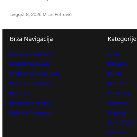
avgust 8, 2026
.
Milan Petrović
Brza Navigacija
Kategorije
Karijera u Balkan24
Auto
Kontaktirajte nas
Beograd
Pretplatite se na Vesti
Biznis
Pravila korišćenja
Društvo
Reklama
Ekonomija
Urednička politika
Horoskop
Politika Privatnosti
Hronika
Izbori 2023
Kultura