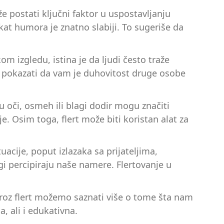
 postati ključni faktor u uspostavljanju
at humora je znatno slabiji. To sugeriše da
om izgledu, istina je da ljudi često traže
 pokazati da vam je duhovitost druge osobe
u oči, osmeh ili blagi dodir mogu značiti
. Osim toga, flert može biti koristan alat za
uacije, poput izlazaka sa prijateljima,
gi percipiraju naše namere. Flertovanje u
 Kroz flert možemo saznati više o tome šta nam
, ali i edukativna.