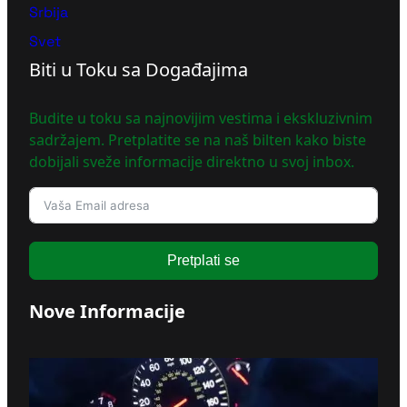
Srbija
Svet
Biti u Toku sa Događajima
Budite u toku sa najnovijim vestima i ekskluzivnim
sadržajem. Pretplatite se na naš bilten kako biste
dobijali sveže informacije direktno u svoj inbox.
Pretplati se
Nove Informacije