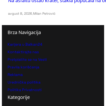
Na asfaltu ostao krater, stakla popucala na
avgust 8, 2026
.
Milan Petrović
Brza Navigacija
Karijera u Balkan24
Kontaktirajte nas
Pretplatite se na Vesti
Pravila korišćenja
Reklama
Urednička politika
Politika Privatnosti
Kategorije