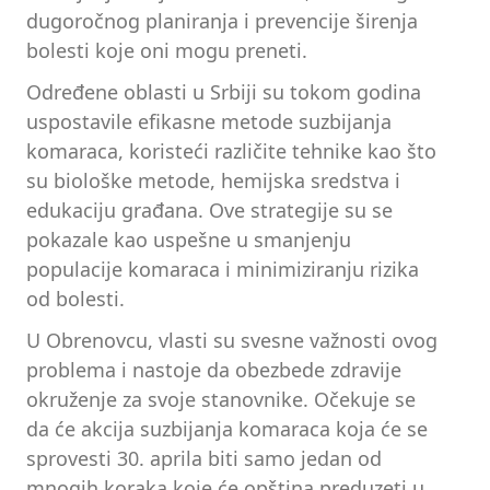
dugoročnog planiranja i prevencije širenja
bolesti koje oni mogu preneti.
Određene oblasti u Srbiji su tokom godina
uspostavile efikasne metode suzbijanja
komaraca, koristeći različite tehnike kao što
su biološke metode, hemijska sredstva i
edukaciju građana. Ove strategije su se
pokazale kao uspešne u smanjenju
populacije komaraca i minimiziranju rizika
od bolesti.
U Obrenovcu, vlasti su svesne važnosti ovog
problema i nastoje da obezbede zdravije
okruženje za svoje stanovnike. Očekuje se
da će akcija suzbijanja komaraca koja će se
sprovesti 30. aprila biti samo jedan od
mnogih koraka koje će opština preduzeti u