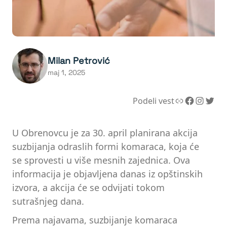
Milan Petrović
maj 1, 2025
Link
Facebook
Instagram
Twitter
Podeli vest
U Obrenovcu je za 30. april planirana akcija
suzbijanja odraslih formi komaraca, koja će
se sprovesti u više mesnih zajednica. Ova
informacija je objavljena danas iz opštinskih
izvora, a akcija će se odvijati tokom
sutrašnjeg dana.
Prema najavama, suzbijanje komaraca