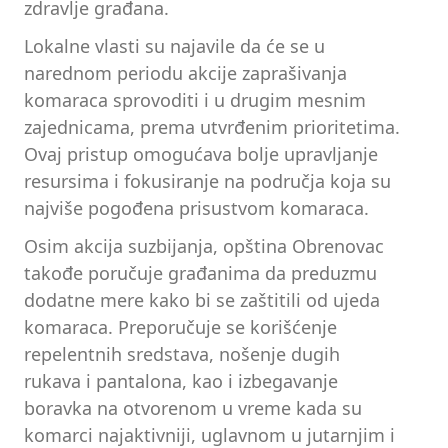
zdravlje građana.
Lokalne vlasti su najavile da će se u
narednom periodu akcije zaprašivanja
komaraca sprovoditi i u drugim mesnim
zajednicama, prema utvrđenim prioritetima.
Ovaj pristup omogućava bolje upravljanje
resursima i fokusiranje na područja koja su
najviše pogođena prisustvom komaraca.
Osim akcija suzbijanja, opština Obrenovac
takođe poručuje građanima da preduzmu
dodatne mere kako bi se zaštitili od ujeda
komaraca. Preporučuje se korišćenje
repelentnih sredstava, nošenje dugih
rukava i pantalona, kao i izbegavanje
boravka na otvorenom u vreme kada su
komarci najaktivniji, uglavnom u jutarnjim i