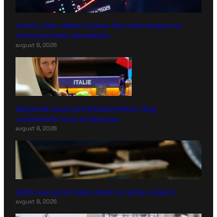
Crvena, žuta, zelena ili plava: Šta znače lampice na
instrument tabli automobila?
avgust 8, 2026
Italijanska opozicija kritikovala Meloni zbog
„neosnovane“ krize sa Španijom
avgust 8, 2026
Zašto nove gume treba staviti na zadnju osovinu?
avgust 8, 2026