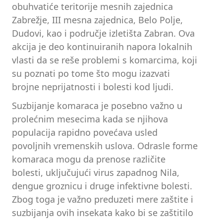
obuhvatiće teritorije mesnih zajednica
Zabrežje, III mesna zajednica, Belo Polje,
Dudovi, kao i područje izletišta Zabran. Ova
akcija je deo kontinuiranih napora lokalnih
vlasti da se reše problemi s komarcima, koji
su poznati po tome što mogu izazvati
brojne neprijatnosti i bolesti kod ljudi.
Suzbijanje komaraca je posebno važno u
prolećnim mesecima kada se njihova
populacija rapidno povećava usled
povoljnih vremenskih uslova. Odrasle forme
komaraca mogu da prenose različite
bolesti, uključujući virus zapadnog Nila,
dengue groznicu i druge infektivne bolesti.
Zbog toga je važno preduzeti mere zaštite i
suzbijanja ovih insekata kako bi se zaštitilo