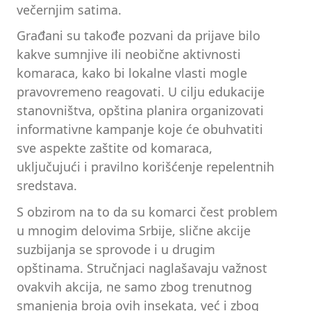
večernjim satima.
Građani su takođe pozvani da prijave bilo
kakve sumnjive ili neobične aktivnosti
komaraca, kako bi lokalne vlasti mogle
pravovremeno reagovati. U cilju edukacije
stanovništva, opština planira organizovati
informativne kampanje koje će obuhvatiti
sve aspekte zaštite od komaraca,
uključujući i pravilno korišćenje repelentnih
sredstava.
S obzirom na to da su komarci čest problem
u mnogim delovima Srbije, slične akcije
suzbijanja se sprovode i u drugim
opštinama. Stručnjaci naglašavaju važnost
ovakvih akcija, ne samo zbog trenutnog
smanjenja broja ovih insekata, već i zbog