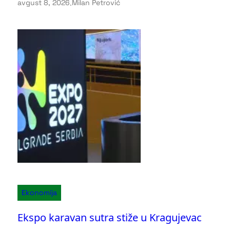
avgust 8, 2026
.
Milan Petrović
Ekonomija
Ekspo karavan sutra stiže u Kragujevac