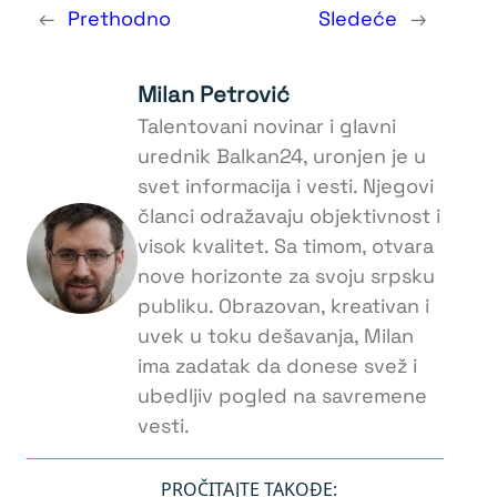
←
Prethodno
Sledeće
→
Milan Petrović
Talentovani novinar i glavni
urednik Balkan24, uronjen je u
svet informacija i vesti. Njegovi
članci odražavaju objektivnost i
visok kvalitet. Sa timom, otvara
nove horizonte za svoju srpsku
publiku. Obrazovan, kreativan i
uvek u toku dešavanja, Milan
ima zadatak da donese svež i
ubedljiv pogled na savremene
vesti.
PROČITAJTE TAKOĐE: