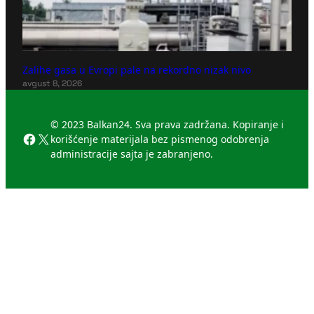
Zalihe gasa u Evropi pale na rekordno nizak nivo
avgust 8, 2026
© 2023 Balkan24. Sva prava zadržana. Kopiranje i
Facebook
X
korišćenje materijala bez pismenog odobrenja
administracije sajta je zabranjeno.