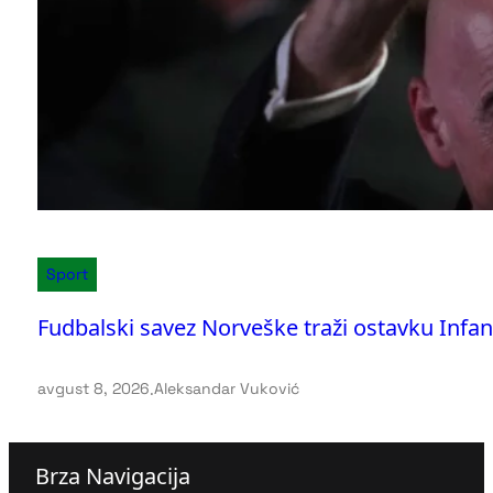
Sport
Fudbalski savez Norveške traži ostavku Infant
avgust 8, 2026
.
Aleksandar Vuković
Brza Navigacija