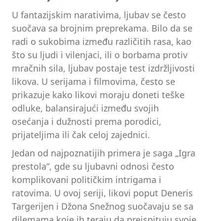
U fantazijskim narativima, ljubav se često
suočava sa brojnim preprekama. Bilo da se
radi o sukobima između različitih rasa, kao
što su ljudi i vilenjaci, ili o borbama protiv
mračnih sila, ljubav postaje test izdržljivosti
likova. U serijama i filmovima, često se
prikazuje kako likovi moraju doneti teške
odluke, balansirajući između svojih
osećanja i dužnosti prema porodici,
prijateljima ili čak celoj zajednici.
Jedan od najpoznatijih primera je saga „Igra
prestola“, gde su ljubavni odnosi često
komplikovani političkim intrigama i
ratovima. U ovoj seriji, likovi poput Deneris
Targerijen i Džona Snežnog suočavaju se sa
dilemama koje ih teraju da preispituju svoje