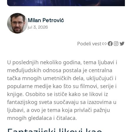
Milan Petrović
jul 3, 2026
Link
Facebook
Instagram
Twitter
Podeli vest
U poslednjih nekoliko godina, tema ljubavi i
međuljudskih odnosa postala je centralna
tačka mnogih umetničkih dela, uključujući i
popularne medije kao što su filmovi, serije i
knjige. Osobito se ističe kako se likovi iz
fantazijskog sveta suočavaju sa izazovima u
ljubavi, a ovo je tema koja privlači pažnju
mnogih gledalaca i čitalaca.