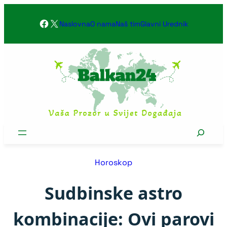
Skoči
Facebook
X
na
Naslovna
O nama
Naš tim
Glavni Urednik
sadržaj
Search
Horoskop
Sudbinske astro
kombinacije: Ovi parovi