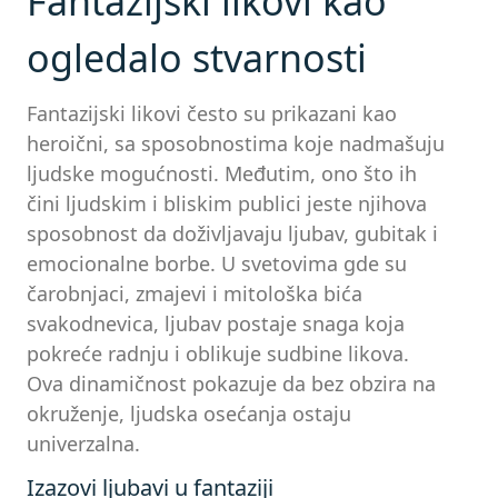
Fantazijski likovi kao
ogledalo stvarnosti
Fantazijski likovi često su prikazani kao
heroični, sa sposobnostima koje nadmašuju
ljudske mogućnosti. Međutim, ono što ih
čini ljudskim i bliskim publici jeste njihova
sposobnost da doživljavaju ljubav, gubitak i
emocionalne borbe. U svetovima gde su
čarobnjaci, zmajevi i mitološka bića
svakodnevica, ljubav postaje snaga koja
pokreće radnju i oblikuje sudbine likova.
Ova dinamičnost pokazuje da bez obzira na
okruženje, ljudska osećanja ostaju
univerzalna.
Izazovi ljubavi u fantaziji