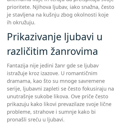
prioritete. Njihova ljubav, iako snažna, često
je stavljena na kušnju zbog okolnosti koje
ih okružuju.
Prikazivanje ljubavi u
različitim žanrovima
Fantazija nije jedini žanr gde se ljubav
istražuje kroz izazove. U romantičnim
dramama, kao što su mnoge savremene
serije, ljubavni zapleti se često fokusiraju na
unutrašnje sukobe likova. Ove priče često
prikazuju kako likovi prevazilaze svoje lične
probleme, strahove i sumnje kako bi
pronašli sreću u ljubavi.