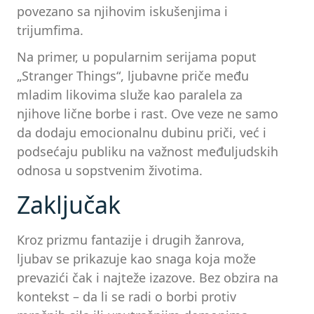
povezano sa njihovim iskušenjima i
trijumfima.
Na primer, u popularnim serijama poput
„Stranger Things“, ljubavne priče među
mladim likovima služe kao paralela za
njihove lične borbe i rast. Ove veze ne samo
da dodaju emocionalnu dubinu priči, već i
podsećaju publiku na važnost međuljudskih
odnosa u sopstvenim životima.
Zaključak
Kroz prizmu fantazije i drugih žanrova,
ljubav se prikazuje kao snaga koja može
prevazići čak i najteže izazove. Bez obzira na
kontekst – da li se radi o borbi protiv