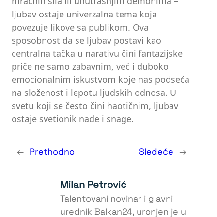
mračnih sila ili unutrašnjim demonima –
ljubav ostaje univerzalna tema koja
povezuje likove sa publikom. Ova
sposobnost da se ljubav postavi kao
centralna tačka u narativu čini fantazijske
priče ne samo zabavnim, već i duboko
emocionalnim iskustvom koje nas podseća
na složenost i lepotu ljudskih odnosa. U
svetu koji se često čini haotičnim, ljubav
ostaje svetionik nade i snage.
←
Prethodno
Sledeće
→
Milan Petrović
Talentovani novinar i glavni
urednik Balkan24, uronjen je u