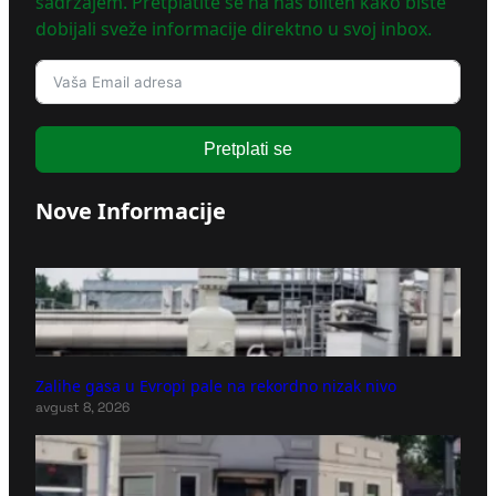
sadržajem. Pretplatite se na naš bilten kako biste
dobijali sveže informacije direktno u svoj inbox.
Pretplati se
Nove Informacije
Zalihe gasa u Evropi pale na rekordno nizak nivo
avgust 8, 2026