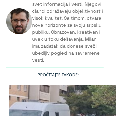
svet informacija i vesti. Njegovi
članci odražavaju objektivnost i
visok kvalitet. Sa timom, otvara
nove horizonte za svoju srpsku
publiku. Obrazovan, kreativan i
uvek u toku dešavanja, Milan
ima zadatak da donese svež i
ubedljiv pogled na savremene
vesti.
PROČITAJTE TAKOĐE: