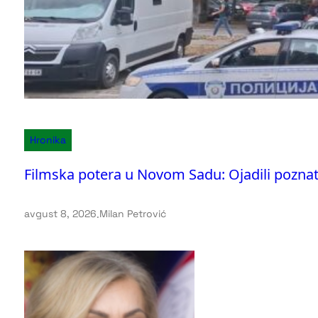
Hronika
Filmska potera u Novom Sadu: Ojadili poznatu
avgust 8, 2026
.
Milan Petrović