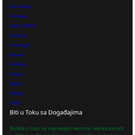
Horoskop
Hronika
Izbori 2023
Kultura
Lifestyle
Nauka
Politika
Posao
Sport
Srbija
Svet
Biti u Toku sa Događajima
Budite u toku sa najnovijim vestima i ekskluzivnim