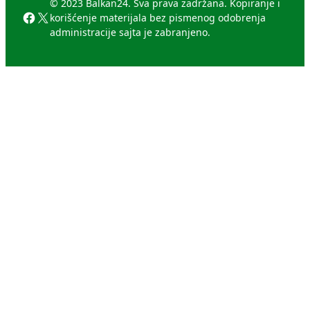
© 2023 Balkan24. Sva prava zadržana. Kopiranje i
Facebook
X
korišćenje materijala bez pismenog odobrenja
administracije sajta je zabranjeno.