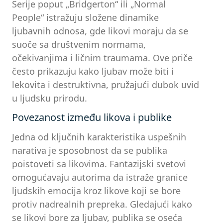
Serije poput „Bridgerton“ ili „Normal
People“ istražuju složene dinamike
ljubavnih odnosa, gde likovi moraju da se
suoče sa društvenim normama,
očekivanjima i ličnim traumama. Ove priče
često prikazuju kako ljubav može biti i
lekovita i destruktivna, pružajući dubok uvid
u ljudsku prirodu.
Povezanost između likova i publike
Jedna od ključnih karakteristika uspešnih
narativa je sposobnost da se publika
poistoveti sa likovima. Fantazijski svetovi
omogućavaju autorima da istraže granice
ljudskih emocija kroz likove koji se bore
protiv nadrealnih prepreka. Gledajući kako
se likovi bore za ljubav, publika se oseća