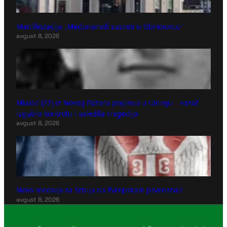
Manifestacija „Međunarodi susreti u Obrenovcu“
avgust 8, 2026
Mladić (22) iz Novog Pazara poginuo u Ulcinju – vozač
izgubio kontrolu i usledila tragedija
avgust 8, 2026
Nova medalja za Srbiju na Evropskom prvenstvu!
avgust 8, 2026