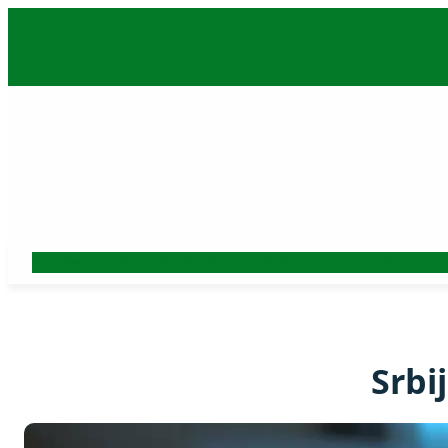
Skoči
na
sadržaj
Auto
Beograd
Srbija
Politika
Ekonomija
Biznis
Hronika
Kultura
Nauk
Srbi