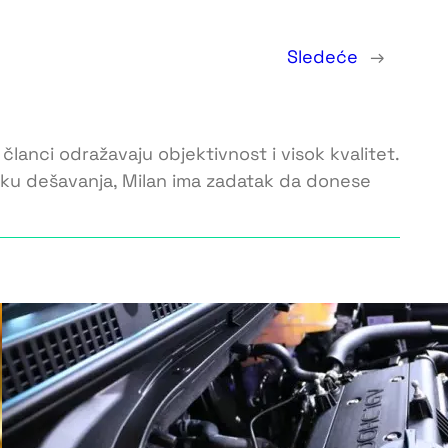
Sledeće
→
 članci odražavaju objektivnost i visok kvalitet.
toku dešavanja, Milan ima zadatak da donese