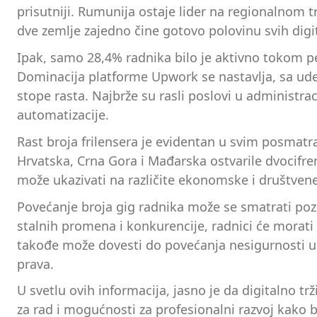
prisutniji. Rumunija ostaje lider na regionalnom
dve zemlje zajedno čine gotovo polovinu svih digi
Ipak, samo 28,4% radnika bilo je aktivno tokom per
Dominacija platforme Upwork se nastavlja, sa udelo
stope rasta. Najbrže su rasli poslovi u administra
automatizacije.
Rast broja frilensera je evidentan u svim posmatr
Hrvatska, Crna Gora i Mađarska ostvarile dvocifren
može ukazivati na različite ekonomske i društvene 
Povećanje broja gig radnika može se smatrati pozi
stalnih promena i konkurencije, radnici će morati
takođe može dovesti do povećanja nesigurnosti u 
prava.
U svetlu ovih informacija, jasno je da digitalno tr
za rad i mogućnosti za profesionalni razvoj kako b