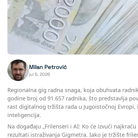
Milan Petrović
jul 5, 2026
Regionalna gig radna snaga, koja obuhvata radnik
godine broj od 91.657 radnika, što predstavlja p
rast digitalnog tržišta rada u Jugoistočnoj Evropi
inteligencija.
Na događaju „Frilenseri i AI: Ko će izvući najkraću
rezultati istraživanja Gigmetra. Iako je tržište fr