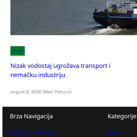
Svet
Nizak vodostaj ugrožava transport i
nemačku industriju
avgust 8, 2026
.
Milan Petrović
Brza Navigacija
Kategorije
Karijera u Balkan24
Auto