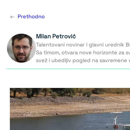
←
Prethodno
Milan Petrović
Talentovani novinar i glavni urednik Ba
Sa timom, otvara nove horizonte za s
svež i ubedljiv pogled na savremene v