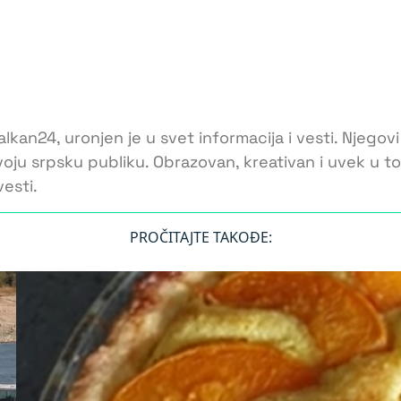
lkan24, uronjen je u svet informacija i vesti. Njegovi
voju srpsku publiku. Obrazovan, kreativan i uvek u 
esti.
PROČITAJTE TAKOĐE: