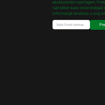
ekskluzivnim sadržajem. Pretp
naš bilten kako biste dobijali
informacije direktno u svoj in
Pre