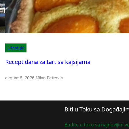
Lifestyle
Recept dana za tart sa kajsijama
avgust 8, 2026
.
Milan Petrović
Biti u Toku sa Događaji
Budite u toku sa najnovijim ve