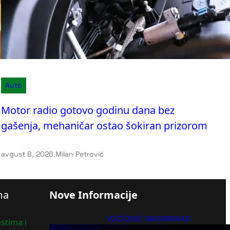
Auto
Motor radio gotovo godinu dana bez
gašenja, mehaničar ostao šokiran prizorom
avgust 8, 2026
.
Milan Petrović
ma
Nove Informacije
VUČIĆEVIĆ RASKRINKAO
stima i
BLOKADERE! „Ljudi, da li je ovo