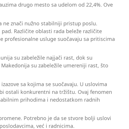
a zauzima drugo mesto sa udelom od 22,4%. Ove
 ne znači nužno stabilniji pristup poslu.
d. Različite oblasti rada beleže različite
 se profesionalne usluge suočavaju sa pritiscima
ija su zabeležile najjači rast, dok su
 Makedonija su zabeležile umereniji rast, što
a izazove sa kojima se suočavaju. U uslovima
bi ostali konkurentni na tržištu. Ovaj fenomen
stabilnim prihodima i nedostatkom radnih
 promene. Potrebno je da se stvore bolji uslovi
 poslodavcima, već i radnicima.