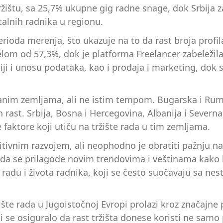
 tržištu, sa 25,7% ukupne gig radne snage, dok Srbij
talnih radnika u regionu.
ioda merenja, što ukazuje na to da rast broja profila
m od 57,3%, dok je platforma Freelancer zabeležila pa
ciji i unosu podataka, kao i prodaja i marketing, dok
anim zemljama, ali ne istim tempom. Bugarska i Rumun
 rast. Srbija, Bosna i Hercegovina, Albanija i Severna
faktore koji utiču na tržište rada u tim zemljama.
tivnim razvojem, ali neophodno je obratiti pažnju n
 da se prilagode novim trendovima i veštinama kako 
radu i života radnika, koji se često suočavaju sa ne
žište rada u Jugoistočnoj Evropi prolazi kroz značajne
i se osiguralo da rast tržišta donese koristi ne samo