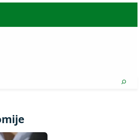
Search
omije