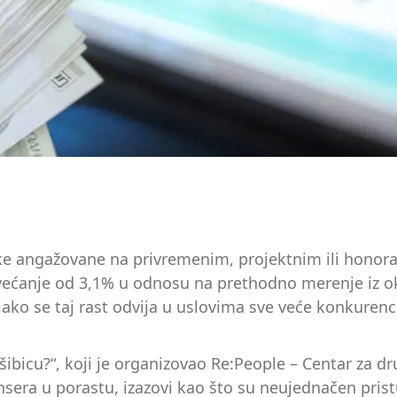
e angažovane na privremenim, projektnim ili honora
ovećanje od 3,1% u odnosu na prethodno merenje iz o
, iako se taj rast odvija u uslovima sve veće konkuren
 šibicu?“, koji je organizovao Re:People – Centar za dr
ilensera u porastu, izazovi kao što su neujednačen pris