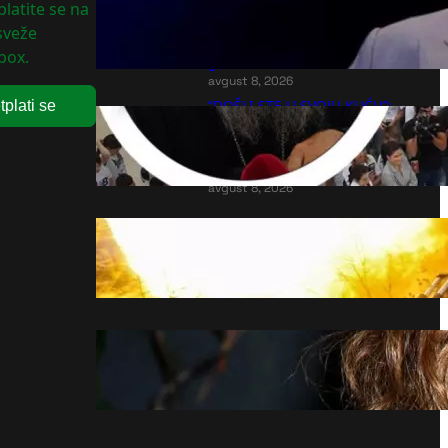
latite se na
moguće?“ Objavljen dosije
 sveže
Nemanje Vidića: Evo zašto su
box.
ga izbacili sa liste!
avgust 8, 2026
“DOŠLI STE U SVOJU KUĆU”:
tplati se
Reči patrijarha Porfirija dirnule
srpsku decu koja su stigla iz
celog sveta (FOTO)
avgust 8, 2026
Ukrajinci ginu na stotine,
njihove rakete nemoćne protiv
Ruske PVO
avgust 8, 2026
Hale Beri u upečatljivoj plavoj
satenskoj haljini na Fidžiju
avgust 8, 2026