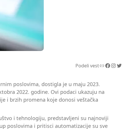
Link
Facebook
Instagram
Twitter
Podeli vest
rnim poslovima, dostigla je u maju 2023.
ktobra 2022. godine. Ovi podaci ukazuju na
cije i brzih promena koje donosi veštačka
uštvo i tehnologiju, predstavljeni su najnoviji
tup poslovima i pritisci automatizacije su sve