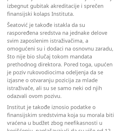
izbegnut gubitak akreditacije i sprečen
finansijski kolaps Instituta.
Šeatović je takođe istakla da su
raspoređena sredstva na jednake delove
svim zaposlenim istraživačima, a
omogućeni su i dodaci na osnovnu zaradu,
što nije bio slučaj tokom mandata
prethodnog direktora. Pored toga, upućen
je poziv rukovodiocima odeljenja da se
izjasne o otvaranju pozicija za mlade
istraživače, ali su se samo neki od njih
odazvali ovom pozivu.
Institut je takođe iznosio podatke o
finansijskim sredstvima koja su morala biti
vraćena u budžet zbog neefikasnosti u
korišćenju, naglašavajući da su više od 12