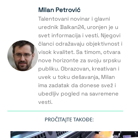
Milan Petrović
Talentovani novinar i glavni
urednik Balkan24, uronjen je u
svet informacija i vesti. Njegovi
članci odražavaju objektivnost i
visok kvalitet. Sa timom, otvara
nove horizonte za svoju srpsku
publiku. Obrazovan, kreativan i
uvek u toku dešavanja, Milan
ima zadatak da donese svež i
ubedljiv pogled na savremene
vesti.
PROČITAJTE TAKOĐE: