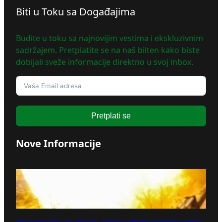
Biti u Toku sa Događajima
Budite u toku sa najnovijim vestima i ekskluzivnim
sadržajem. Pretplatite se na naš bilten kako biste
dobijali sveže informacije direktno u svoj inbox.
Pretplati se
Nove Informacije
Ukrajinci ginu na stotine, njihove rakete nemoćne protiv