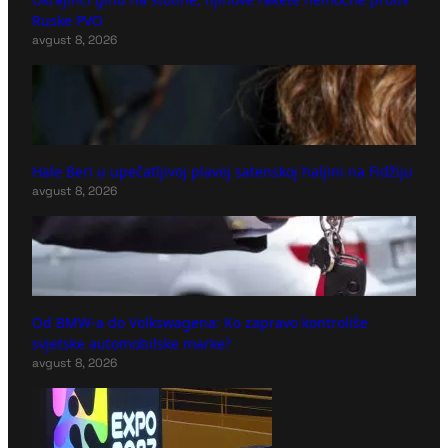
Ruske PVO
avgust 8, 2026
Hale Beri u upečatljivoj plavoj satenskoj haljini na Fidžiju
avgust 8, 2026
Od BMW-a do Volkswagena: Ko zapravo kontroliše
svjetske automobilske marke?
avgust 8, 2026