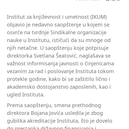
Institut za književnost i umetnost (IKUM)
objavio je nedavno saopštenje u kojem se
osvrće na tvrdnje Sindikalne organizacije
nauke u Institutu, ističući da su mnoge od
njih netačne. U saopštenju koje potpisuje
direktorka Svetlana Šeatović, naglašava se
važnost informisanja javnosti o činjenicama
vezanim za rad i poslovanje Instituta tokom
protekle godine, kako bi se zaštitilo lično i
akademsko dostojanstvo zaposlenih, kao i
ugled Instituta.
Prema saopštenju, smena prethodnog
direktora Bojana Jovića usledila je zbog
gubitka akreditacije Instituta, što je dovelo
do prestanka državnog finansiranja i