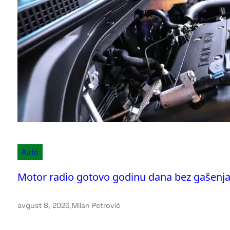
Auto
Motor radio gotovo godinu dana bez gašenja
avgust 8, 2026
.
Milan Petrović