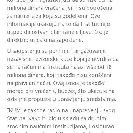
miliona dinara vraćena jer nisu potrošena
za namene za koje su dodeljena. Ove
informacije ukazuju na to da Institut nije
uspeo da ostvari planirane ciljeve, što je
direktno uticalo na zaposlene.
U saopštenju se pominje i angažovanje
nezavisne revizorske kuće koja je utvrdila da
se na računima Instituta nalazi više od 18
miliona dinara, koji takođe nisu korišćeni
na pravilan način. Ovaj iznos je takođe
morao biti vraćen u budžet, što ukazuje na
ozbiljne propuste u upravljanju sredstvima.
IKUM je takođe radio na unapređenju svog
Statuta, kako bi bio u skladu sa drugim
srodnim naučnim institucijama, i osigurao