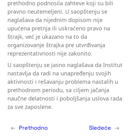
prethodno podnosila zahteve koji su bili
pravno neutemeljeni. U saopštenju se
naglašava da nijednim dopisom nije
upućena pretnja ili uskraćeno pravo na
štrajk, već je ukazano na to da
organizovanje štrajka pre utvrđivanja
reprezentativnosti nije zakonito.
U saopštenju se jasno naglašava da Institut
nastavlja da radi na unapređenju svojih
aktivnosti i rešavanju problema nastalih u
prethodnom periodu, sa ciljem jačanja
naučne delatnosti i poboljšanja uslova rada
za sve zaposlene.
←
Prethodno
Sledeće
→