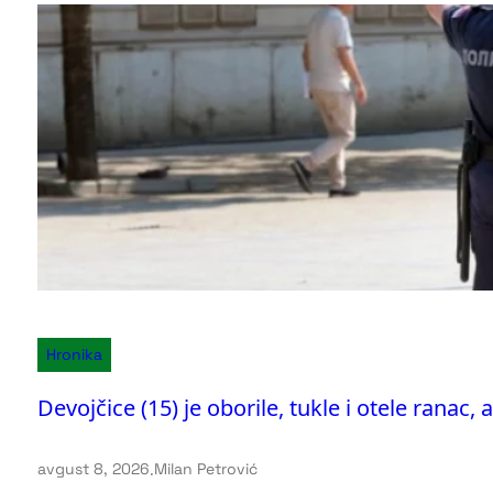
Hronika
Devojčice (15) je oborile, tukle i otele ranac, 
avgust 8, 2026
.
Milan Petrović