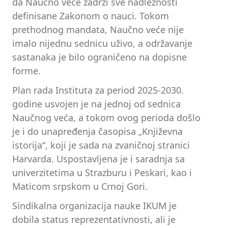
da Naučno veće zadrži sve nadležnosti
definisane Zakonom o nauci. Tokom
prethodnog mandata, Naučno veće nije
imalo nijednu sednicu uživo, a održavanje
sastanaka je bilo ograničeno na dopisne
forme.
Plan rada Instituta za period 2025-2030.
godine usvojen je na jednoj od sednica
Naučnog veća, a tokom ovog perioda došlo
je i do unapređenja časopisa „Književna
istorija“, koji je sada na zvaničnoj stranici
Harvarda. Uspostavljena je i saradnja sa
univerzitetima u Strazburu i Peskari, kao i
Maticom srpskom u Crnoj Gori.
Sindikalna organizacija nauke IKUM je
dobila status reprezentativnosti, ali je