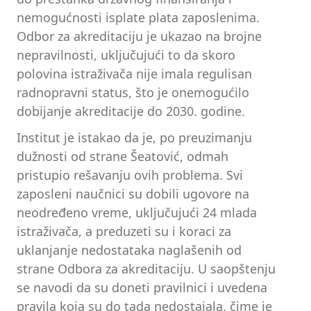
nemogućnosti isplate plata zaposlenima.
Odbor za akreditaciju je ukazao na brojne
nepravilnosti, uključujući to da skoro
polovina istraživača nije imala regulisan
radnopravni status, što je onemogućilo
dobijanje akreditacije do 2030. godine.
Institut je istakao da je, po preuzimanju
dužnosti od strane Šeatović, odmah
pristupio rešavanju ovih problema. Svi
zaposleni naučnici su dobili ugovore na
neodređeno vreme, uključujući 24 mlada
istraživača, a preduzeti su i koraci za
uklanjanje nedostataka naglašenih od
strane Odbora za akreditaciju. U saopštenju
se navodi da su doneti pravilnici i uvedena
pravila koja su do tada nedostajala, čime je