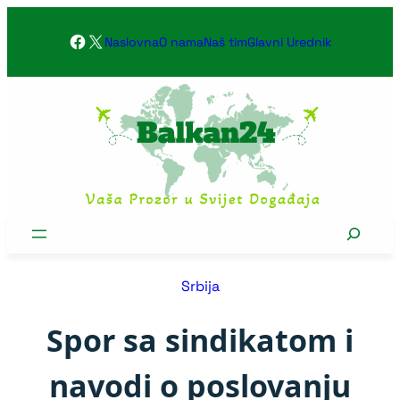
Skoči
Facebook
X
na
Naslovna
O nama
Naš tim
Glavni Urednik
sadržaj
Search
Srbija
Spor sa sindikatom i
navodi o poslovanju