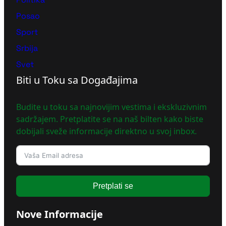
Posao
Sport
Srbija
Svet
Biti u Toku sa Događajima
Budite u toku sa najnovijim vestima i ekskluzivnim
sadržajem. Pretplatite se na naš bilten kako biste
dobijali sveže informacije direktno u svoj inbox.
Pretplati se
Nove Informacije