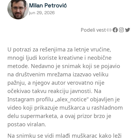
Milan Petrović
jun 29, 2026
Link
Facebook
Instagram
Twitter
Podeli vest
U potrazi za rešenjima za letnje vrućine,
mnogi ljudi koriste kreativne i neobične
metode. Nedavno je snimak koji se pojavio
na društvenim mrežama izazvao veliku
pažnju, a njegov autor verovatno nije
očekivao takvu reakciju javnosti. Na
Instagram profilu „alex_notice“ objavljen je
video koji prikazuje muškarca u rashladnom
delu supermarketa, a ovaj prizor brzo je
postao viralan.
Na snimku se vidi mlađi muškarac kako leži