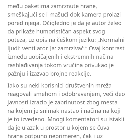
među paketima zamrznute hrane,
smeškajući se i mašući dok kamera prolazi
pored njega. Očigledno je da je autor želeo
da prikaže humorističan aspekt svog
poteza, uz opis na češkom jeziku: „Normalni
ljudi: ventilator. Ja: zamrzivač.“ Ovaj kontrast
između uobičajenih i ekstremnih načina
rashlađivanja tokom vrućina privukao je
pažnju i izazvao brojne reakcije.
Iako su neki korisnici društvenih mreža
reagovali smehom i odobravanjem, veći deo
javnosti izrazio je zabrinutost zbog mesta
na kojem je snimak nastao i načina na koji
je to izvedeno. Mnogi komentatori su istakli
da je ulazak u prostor u kojem se čuva
hrana potpuno neprimeren, čak i uz