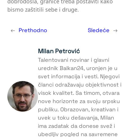
dobrodošla, granice treba postaviti kako
bismo zaštitili sebe i druge.
←
Prethodno
Sledeće
→
Milan Petrović
Talentovani novinar i glavni
urednik Balkan24, uronjen je u
svet informacija i vesti. Njegovi
članci odražavaju objektivnost i
visok kvalitet. Sa timom, otvara
nove horizonte za svoju srpsku
publiku. Obrazovan, kreativan i
uvek u toku dešavanja, Milan
ima zadatak da donese svež i
ubedljiv pogled na savremene