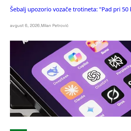
Šebalj upozorio vozače trotineta: "Pad pri 50
avgust 6, 2026
.
Milan Petrović