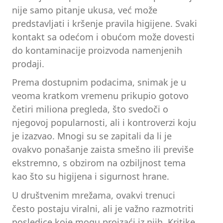
nije samo pitanje ukusa, već može
predstavljati i kršenje pravila higijene. Svaki
kontakt sa odećom i obućom može dovesti
do kontaminacije proizvoda namenjenih
prodaji.
Prema dostupnim podacima, snimak je u
veoma kratkom vremenu prikupio gotovo
četiri miliona pregleda, što svedoči o
njegovoj popularnosti, ali i kontroverzi koju
je izazvao. Mnogi su se zapitali da li je
ovakvo ponašanje zaista smešno ili previše
ekstremno, s obzirom na ozbiljnost tema
kao što su higijena i sigurnost hrane.
U društvenim mrežama, ovakvi trenuci
često postaju viralni, ali je važno razmotriti
posledice koje mogu proizaći iz njih. Kritike