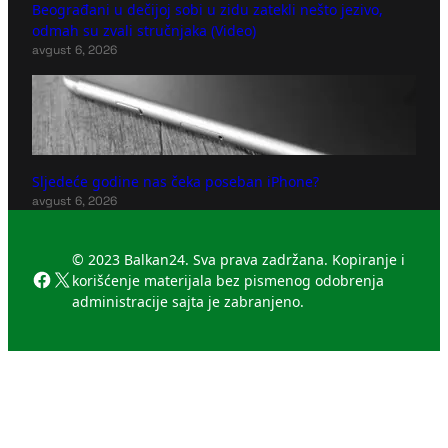
Beograđani u dečijoj sobi u zidu zatekli nešto jezivo,
odmah su zvali stručnjaka (Video)
avgust 6, 2026
Sljedeće godine nas čeka poseban iPhone?
avgust 6, 2026
© 2023 Balkan24. Sva prava zadržana. Kopiranje i
Facebook
X
korišćenje materijala bez pismenog odobrenja
administracije sajta je zabranjeno.