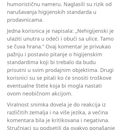
humorističnu nameru. Naglasili su rizik od
narušavanja higijenskih standarda u
prodavnicama.
Jedna korisnica je napisala: „Nehigijenski je
ulaziti unutra u odeći i obući sa ulice. Tamo
se čuva hrana.“ Ovaj komentar je privukao
pažnju i postavio pitanje o higijenskim
standardima koji bi trebalo da budu
prisutni u svim prodajnim objektima. Drugi
korisnici su se pitali ko će snositi troškove
eventualne štete koja bi mogla nastati
ovom neobičnom akcijom.
Viralnost snimka dovela je do reakcija iz
različitih zemalja i na više jezika, a većina
komentara bila je kritikovana i negativna.
Stručnjaci su podsetili da ovakvo ponašanje