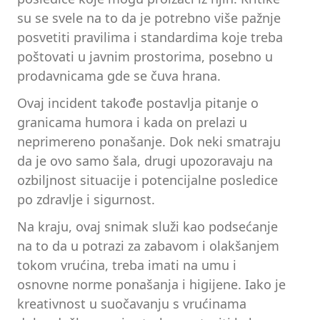
su se svele na to da je potrebno više pažnje
posvetiti pravilima i standardima koje treba
poštovati u javnim prostorima, posebno u
prodavnicama gde se čuva hrana.
Ovaj incident takođe postavlja pitanje o
granicama humora i kada on prelazi u
neprimereno ponašanje. Dok neki smatraju
da je ovo samo šala, drugi upozoravaju na
ozbiljnost situacije i potencijalne posledice
po zdravlje i sigurnost.
Na kraju, ovaj snimak služi kao podsećanje
na to da u potrazi za zabavom i olakšanjem
tokom vrućina, treba imati na umu i
osnovne norme ponašanja i higijene. Iako je
kreativnost u suočavanju s vrućinama