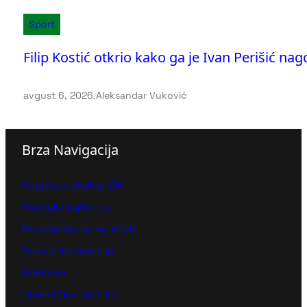
Sport
Filip Kostić otkrio kako ga je Ivan Perišić na
avgust 6, 2026
.
Aleksandar Vuković
Brza Navigacija
Karijera u Balkan24
Kontaktirajte nas
Pretplatite se na Vesti
Pravila korišćenja
Reklama
Urednička politika