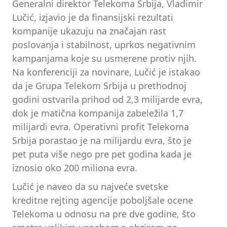
Generalni direktor Telekoma Srbija, Vladimir
Lučić, izjavio je da finansijski rezultati
kompanije ukazuju na značajan rast
poslovanja i stabilnost, uprkos negativnim
kampanjama koje su usmerene protiv njih.
Na konferenciji za novinare, Lučić je istakao
da je Grupa Telekom Srbija u prethodnoj
godini ostvarila prihod od 2,3 milijarde evra,
dok je matična kompanija zabeležila 1,7
milijardi evra. Operativni profit Telekoma
Srbija porastao je na milijardu evra, što je
pet puta više nego pre pet godina kada je
iznosio oko 200 miliona evra.
Lučić je naveo da su najveće svetske
kreditne rejting agencije poboljšale ocene
Telekoma u odnosu na pre dve godine, što