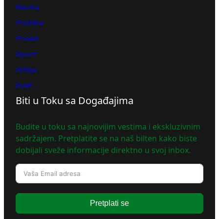
Nauka
Politika
Posao
Sport
Srbija
Svet
Biti u Toku sa Događajima
Budite u toku sa najnovijim vestima i ekskluzivnim
sadržajem. Pretplatite se na naš bilten kako biste
dobijali sveže informacije direktno u svoj inbox.
Pretplati se