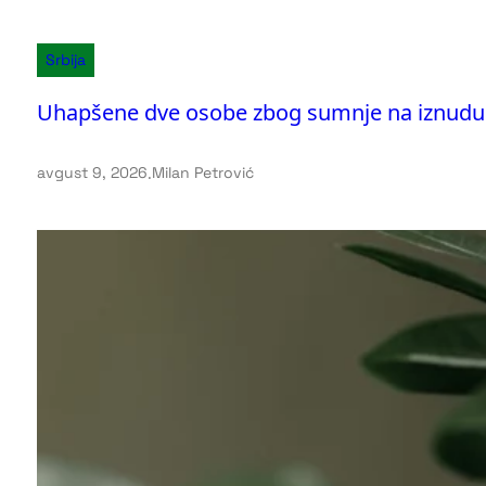
Srbija
Uhapšene dve osobe zbog sumnje na iznudu
avgust 9, 2026
.
Milan Petrović