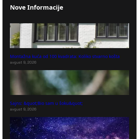
Nove Informacije
Montažna kuća od 100 kvadrata: Koliko stvarno košta
avgust 9, 2026
Sajns: &quot;Bio sam u šoku&quot;
avgust 9, 2026