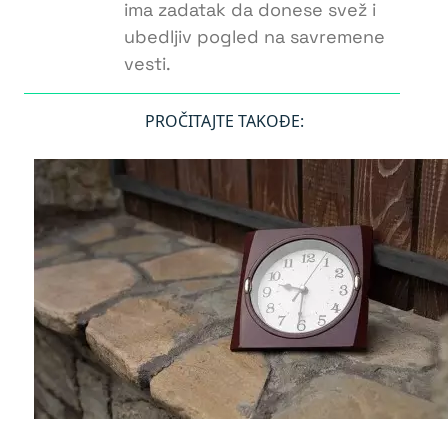
ima zadatak da donese svež i
ubedljiv pogled na savremene
vesti.
PROČITAJTE TAKOĐE: