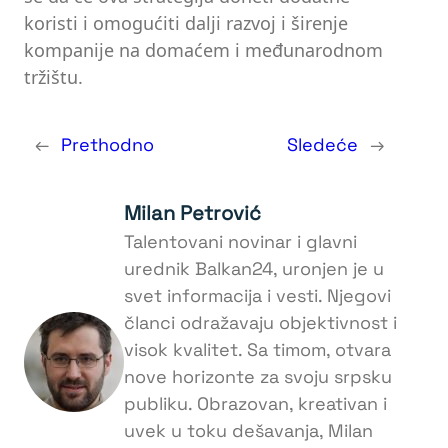
koristi i omogućiti dalji razvoj i širenje
kompanije na domaćem i međunarodnom
tržištu.
←
Prethodno
Sledeće
→
Milan Petrović
Talentovani novinar i glavni
urednik Balkan24, uronjen je u
svet informacija i vesti. Njegovi
članci odražavaju objektivnost i
visok kvalitet. Sa timom, otvara
nove horizonte za svoju srpsku
publiku. Obrazovan, kreativan i
uvek u toku dešavanja, Milan