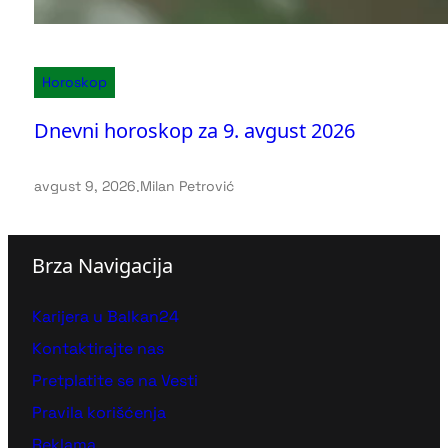
Horoskop
Dnevni horoskop za 9. avgust 2026
avgust 9, 2026
.
Milan Petrović
Brza Navigacija
Karijera u Balkan24
Kontaktirajte nas
Pretplatite se na Vesti
Pravila korišćenja
Reklama