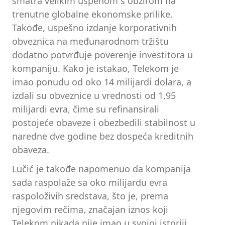
smatra velikim uspehom s obzirom na
trenutne globalne ekonomske prilike.
Takođe, uspešno izdanje korporativnih
obveznica na međunarodnom tržištu
dodatno potvrđuje poverenje investitora u
kompaniju. Kako je istakao, Telekom je
imao ponudu od oko 14 milijardi dolara, a
izdali su obveznice u vrednosti od 1,95
milijardi evra, čime su refinansirali
postojeće obaveze i obezbedili stabilnost u
naredne dve godine bez dospeća kreditnih
obaveza.
Lučić je takođe napomenuo da kompanija
sada raspolaže sa oko milijardu evra
raspoloživih sredstava, što je, prema
njegovim rečima, značajan iznos koji
Telekom nikada nije imao u svojoj istoriji.