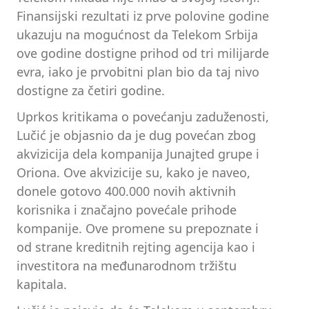
Finansijski rezultati iz prve polovine godine
ukazuju na mogućnost da Telekom Srbija
ove godine dostigne prihod od tri milijarde
evra, iako je prvobitni plan bio da taj nivo
dostigne za četiri godine.
Uprkos kritikama o povećanju zaduženosti,
Lučić je objasnio da je dug povećan zbog
akvizicija dela kompanija Junajted grupe i
Oriona. Ove akvizicije su, kako je naveo,
donele gotovo 400.000 novih aktivnih
korisnika i značajno povećale prihode
kompanije. Ove promene su prepoznate i
od strane kreditnih rejting agencija kao i
investitora na međunarodnom tržištu
kapitala.