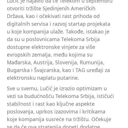
Lučić je najavio da će Telekom u septembru
otvoriti tržište Sjedinjenih Američkih
Država, kao i očekivati rast prihoda od
digitalnih servisa i razvoj startap projekata
u koje kompanija ulaže. Takođe, istakao je
da su u poslovnicama Telekoma Srbija
dostupne elektronske vinjete za više
evropskih zemalja, među kojima su
Mađarska, Austrija, Slovenija, Rumunija,
Bugarska i Švajcarska, kao i TAG uređaji za
elektronsku naplatu putarine.
Sve u svemu, Lučić je izrazio optimizam u
vezi sa budućnošću Telekoma Srbija, ističući
stabilnost i rast kao ključne aspekte
poslovanja, uprkos izazovima i kritikama
koje kompanija susreće na tržištu. Očekuje
se da će ova strategija doneti dodatne