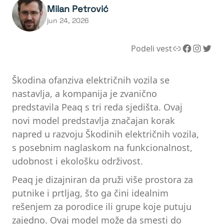
Milan Petrović
jun 24, 2026
Link
Facebook
Instagram
Twitter
Podeli vest
Škodina ofanziva električnih vozila se
nastavlja, a kompanija je zvanično
predstavila Peaq s tri reda sjedišta. Ovaj
novi model predstavlja značajan korak
napred u razvoju Škodinih električnih vozila,
s posebnim naglaskom na funkcionalnost,
udobnost i ekološku održivost.
Peaq je dizajniran da pruži više prostora za
putnike i prtljag, što ga čini idealnim
rešenjem za porodice ili grupe koje putuju
zajedno. Ovaj model može da smesti do