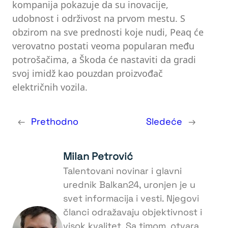
kompanija pokazuje da su inovacije,
udobnost i održivost na prvom mestu. S
obzirom na sve prednosti koje nudi, Peaq će
verovatno postati veoma popularan među
potrošačima, a Škoda će nastaviti da gradi
svoj imidž kao pouzdan proizvođač
električnih vozila.
←
Prethodno
Sledeće
→
Milan Petrović
Talentovani novinar i glavni
urednik Balkan24, uronjen je u
svet informacija i vesti. Njegovi
članci odražavaju objektivnost i
visok kvalitet. Sa timom, otvara