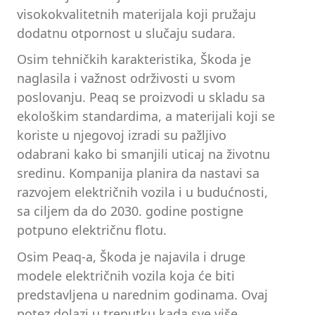
visokokvalitetnih materijala koji pružaju
dodatnu otpornost u slučaju sudara.
Osim tehničkih karakteristika, Škoda je
naglasila i važnost održivosti u svom
poslovanju. Peaq se proizvodi u skladu sa
ekološkim standardima, a materijali koji se
koriste u njegovoj izradi su pažljivo
odabrani kako bi smanjili uticaj na životnu
sredinu. Kompanija planira da nastavi sa
razvojem električnih vozila i u budućnosti,
sa ciljem da do 2030. godine postigne
potpuno električnu flotu.
Osim Peaq-a, Škoda je najavila i druge
modele električnih vozila koja će biti
predstavljena u narednim godinama. Ovaj
potez dolazi u trenutku kada sve više