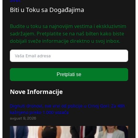
Svet
Biti u Toku sa Događajima
Budite u toku sa najnovijim vestima i ekskluzivnim
sadržajem. Pretplatite se na naš bilten kako biste
dobijali sveže informacije direktno u svoj inbox.
Pretplati se
Nove Informacije
Dignuti dronovi, sve vrvi od policije u Crnoj Gori: Za 48h
kažnjeno preko 1.000 vozača
avgust 9, 2026