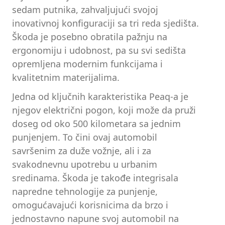
sedam putnika, zahvaljujući svojoj
inovativnoj konfiguraciji sa tri reda sjedišta.
Škoda je posebno obratila pažnju na
ergonomiju i udobnost, pa su svi sedišta
opremljena modernim funkcijama i
kvalitetnim materijalima.
Jedna od ključnih karakteristika Peaq-a je
njegov električni pogon, koji može da pruži
doseg od oko 500 kilometara sa jednim
punjenjem. To čini ovaj automobil
savršenim za duže vožnje, ali i za
svakodnevnu upotrebu u urbanim
sredinama. Škoda je takođe integrisala
napredne tehnologije za punjenje,
omogućavajući korisnicima da brzo i
jednostavno napune svoj automobil na