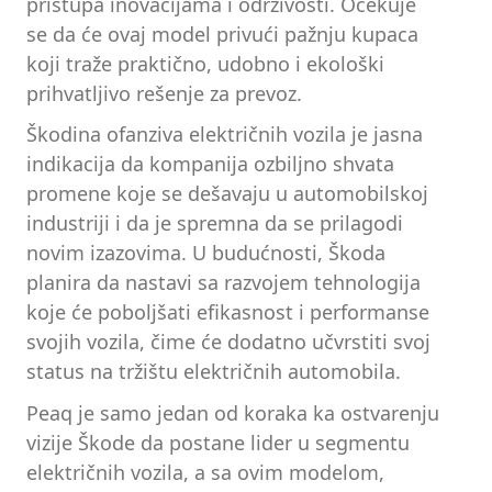
pristupa inovacijama i održivosti. Očekuje
se da će ovaj model privući pažnju kupaca
koji traže praktično, udobno i ekološki
prihvatljivo rešenje za prevoz.
Škodina ofanziva električnih vozila je jasna
indikacija da kompanija ozbiljno shvata
promene koje se dešavaju u automobilskoj
industriji i da je spremna da se prilagodi
novim izazovima. U budućnosti, Škoda
planira da nastavi sa razvojem tehnologija
koje će poboljšati efikasnost i performanse
svojih vozila, čime će dodatno učvrstiti svoj
status na tržištu električnih automobila.
Peaq je samo jedan od koraka ka ostvarenju
vizije Škode da postane lider u segmentu
električnih vozila, a sa ovim modelom,