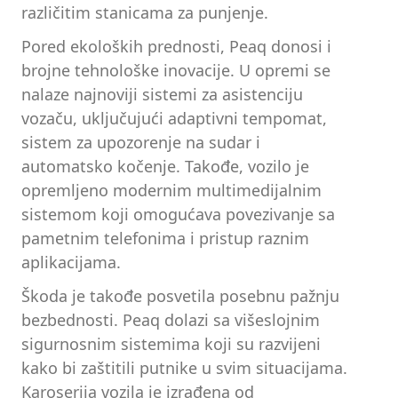
različitim stanicama za punjenje.
Pored ekoloških prednosti, Peaq donosi i
brojne tehnološke inovacije. U opremi se
nalaze najnoviji sistemi za asistenciju
vozaču, uključujući adaptivni tempomat,
sistem za upozorenje na sudar i
automatsko kočenje. Takođe, vozilo je
opremljeno modernim multimedijalnim
sistemom koji omogućava povezivanje sa
pametnim telefonima i pristup raznim
aplikacijama.
Škoda je takođe posvetila posebnu pažnju
bezbednosti. Peaq dolazi sa višeslojnim
sigurnosnim sistemima koji su razvijeni
kako bi zaštitili putnike u svim situacijama.
Karoserija vozila je izrađena od