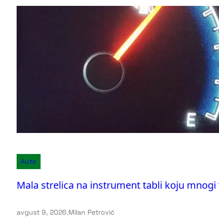
Auto
Mala strelica na instrument tabli koju mnogi
avgust 9, 2026
.
Milan Petrović