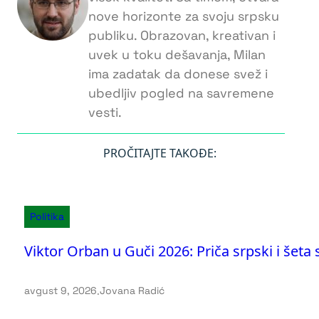
nove horizonte za svoju srpsku
publiku. Obrazovan, kreativan i
uvek u toku dešavanja, Milan
ima zadatak da donese svež i
ubedljiv pogled na savremene
vesti.
PROČITAJTE TAKOĐE:
Politika
Viktor Orban u Guči 2026: Priča srpski i šeta 
avgust 9, 2026
.
Jovana Radić