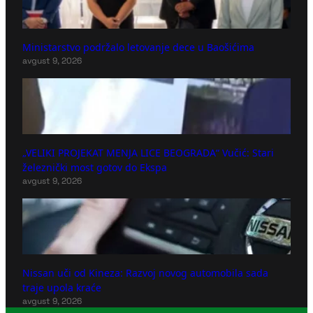
Ministarstvo podržalo letovanje dece u Baošićima
avgust 9, 2026
„VELIKI PROJEKAT MENJA LICE BEOGRADA“ Vučić: Stari
železnički most gotov do Ekspa
avgust 9, 2026
Nissan uči od Kineza: Razvoj novog automobila sada
traje upola kraće
avgust 9, 2026