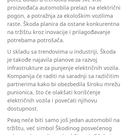
proizvođača automobila prelazi na električni
pogon, a potražnja za ekološkim vozilima
raste. Škoda planira da ostane konkurentna
na tržištu kroz inovacije i prilagođavanje
potrebama potrošača.
U skladu sa trendovima u industriji, Škoda
je takođe najavila planove za razvoj
infrastrukture za punjenje električnih vozila.
Kompanija će raditi na saradnji sa različitim
partnerima kako bi obezbedila široku mrežu
punionica, što će olakšati korišćenje
električnih vozila i povećati njihovu
dostupnost.
Peaq neće biti samo još jedan automobil na
tržištu, već simbol Škodinog posvećenog