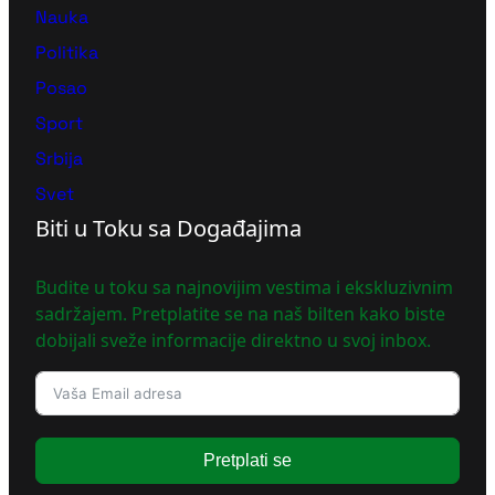
Nauka
Politika
Posao
Sport
Srbija
Svet
Biti u Toku sa Događajima
Budite u toku sa najnovijim vestima i ekskluzivnim
sadržajem. Pretplatite se na naš bilten kako biste
dobijali sveže informacije direktno u svoj inbox.
Pretplati se