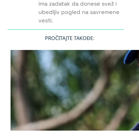
ima zadatak da donese svež i
ubedljiv pogled na savremene
vesti.
PROČITAJTE TAKOĐE: