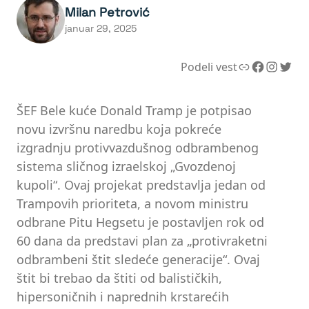
Milan Petrović
januar 29, 2025
Link
Facebook
Instagram
Twitter
Podeli vest
ŠEF Bele kuće Donald Tramp je potpisao
novu izvršnu naredbu koja pokreće
izgradnju protivvazdušnog odbrambenog
sistema sličnog izraelskoj „Gvozdenoj
kupoli“. Ovaj projekat predstavlja jedan od
Trampovih prioriteta, a novom ministru
odbrane Pitu Hegsetu je postavljen rok od
60 dana da predstavi plan za „protivraketni
odbrambeni štit sledeće generacije“. Ovaj
štit bi trebao da štiti od balističkih,
hipersoničnih i naprednih krstarećih