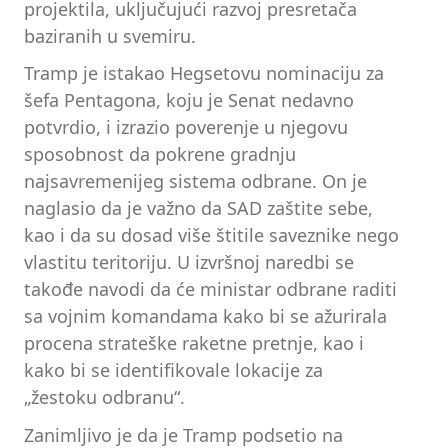
projektila, uključujući razvoj presretača
baziranih u svemiru.
Tramp je istakao Hegsetovu nominaciju za
šefa Pentagona, koju je Senat nedavno
potvrdio, i izrazio poverenje u njegovu
sposobnost da pokrene gradnju
najsavremenijeg sistema odbrane. On je
naglasio da je važno da SAD zaštite sebe,
kao i da su dosad više štitile saveznike nego
vlastitu teritoriju. U izvršnoj naredbi se
takođe navodi da će ministar odbrane raditi
sa vojnim komandama kako bi se ažurirala
procena strateške raketne pretnje, kao i
kako bi se identifikovale lokacije za
„žestoku odbranu“.
Zanimljivo je da je Tramp podsetio na