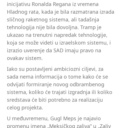
inicijativu Ronalda Regana iz vremena
Hladnog rata, kada je bila razmatrana izrada
sličnog raketnog sistema, ali tadašnja
tehnologija nije bila dovoljna. Tramp je
ukazao na trenutni napredak tehnologije,
koja se može videti u izraelskom sistemu, i
izrazio uverenje da SAD imaju pravo na
ovakav sistem.
Iako su postavljeni ambiciozni ciljevi, za
sada nema informacija o tome kako će se
odvijati formiranje novog odbrambenog
sistema, koliko će trajati izgradnja ili koliko
sredstava će biti potrebno za realizaciju
celog projekta.
U međuvremenu, Gugl Meps je najavio
promenu imena „Meksičkog zaliva“ u „Zaliv