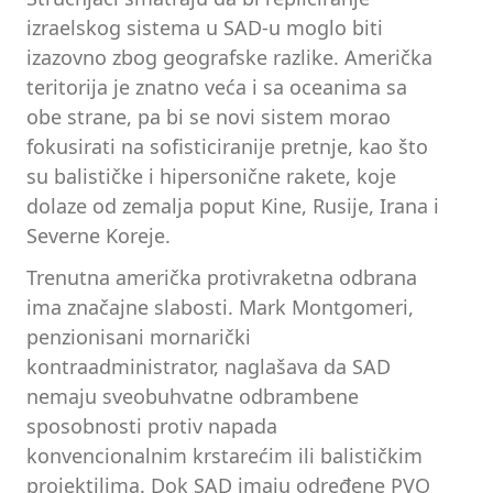
izraelskog sistema u SAD-u moglo biti
izazovno zbog geografske razlike. Američka
teritorija je znatno veća i sa oceanima sa
obe strane, pa bi se novi sistem morao
fokusirati na sofisticiranije pretnje, kao što
su balističke i hipersonične rakete, koje
dolaze od zemalja poput Kine, Rusije, Irana i
Severne Koreje.
Trenutna američka protivraketna odbrana
ima značajne slabosti. Mark Montgomeri,
penzionisani mornarički
kontraadministrator, naglašava da SAD
nemaju sveobuhvatne odbrambene
sposobnosti protiv napada
konvencionalnim krstarećim ili balističkim
projektilima. Dok SAD imaju određene PVO