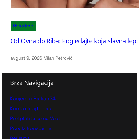
Horoskop
Od Ovna do Riba: Pogledajte koja slavna le
avgust 9, 2026
.
Milan Petrović
Brza Navigacija
Karijera u Balkan24
Kontaktirajte nas
Pretplatite se na Vesti
Pravila korišćenja
Reklama