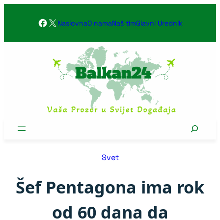
Skoči
Facebook
X
na
Naslovna
O nama
Naš tim
Glavni Urednik
sadržaj
Search
Svet
Šef Pentagona ima rok
od 60 dana da