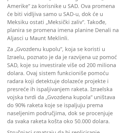
Amerike“ za korisnike u SAD. Ova promena
će biti vidljiva samo u SAD-u, dok će u
Meksiku ostati „Meksički zaliv“. Takođe,
planira se promena imena planine Denali na
Aljasci u Maunt Meklinli.
Za „Gvozdenu kupolu“, koja se koristi u
Izraelu, poznato je da je razvijena uz pomoć
SAD, koje su investirale više od 200 miliona
dolara. Ovaj sistem funkcioniše pomoću
radara koji detektuje dolazeće projekte i
presreće ih ispaljivanjem raketa. Izraelska
vojska tvrdi da „Gvozdena kupola“ uništava
do 90% raketa koje se ispaljuju prema
naseljenim područjima, dok se procenjuje
da svaka raketa košta oko 50.000 dolara.
Stručnjaci smatraju da bi repliciranje