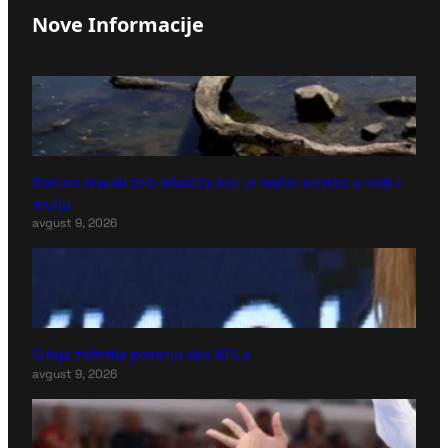
Nove Informacije
Ronioci izvukli telo mladića koji je noćas nestao u vodi i
mulju
avgust 9, 2026
Srbija zaštitila poziciju oko NIS-a
avgust 9, 2026