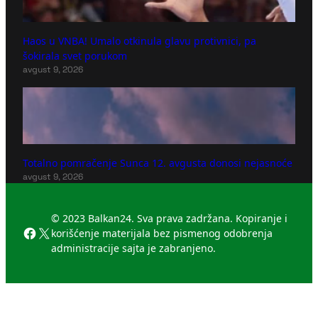
Haos u VNBA! Umalo otkinula glavu protivnici, pa
šokirala svet porukom
avgust 9, 2026
Totalno pomračenje Sunca 12. avgusta donosi nejasnoće
avgust 9, 2026
© 2023 Balkan24. Sva prava zadržana. Kopiranje i
Facebook
X
korišćenje materijala bez pismenog odobrenja
administracije sajta je zabranjeno.