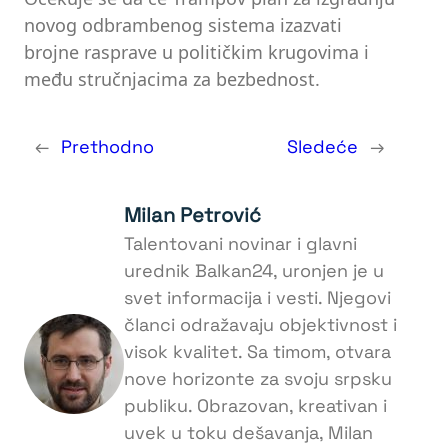
novog odbrambenog sistema izazvati
brojne rasprave u političkim krugovima i
među stručnjacima za bezbednost.
←
Prethodno
Sledeće
→
Milan Petrović
Talentovani novinar i glavni
urednik Balkan24, uronjen je u
svet informacija i vesti. Njegovi
članci odražavaju objektivnost i
visok kvalitet. Sa timom, otvara
nove horizonte za svoju srpsku
publiku. Obrazovan, kreativan i
uvek u toku dešavanja, Milan