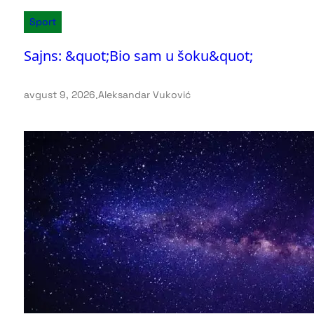
Sport
Sajns: &quot;Bio sam u šoku&quot;
avgust 9, 2026
.
Aleksandar Vuković