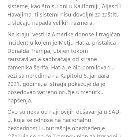
sisteme, kao što su oni u Kaliforniji, Aljasci i
Havajima, ti sistemi nisu dovoljni za zaštitu
u slučaju napada velikih razmera.
Na kraju, vesti iz Amerike donose i tragičan
incident u kojem je Metju Hatla, pristalica
Donalda Trampa, ubijen tokom
zaustavljanja saobraćaja od strane
zamenika šerifa. Hatla je bio pomilovan u
vezi sa neredima na Kapitolu 6. januara
2021. godine, a istraga pokazuje da je
posedovao vatreno oružje u trenutku
hapšenja.
Ovo su neka od najnovijih dešavanja u SAD-
u, koja se odnose na nacionalnu
bezbednost i unutrašnje obezbeđenje.
Očekuje se da će Trampov plan za izgradnju