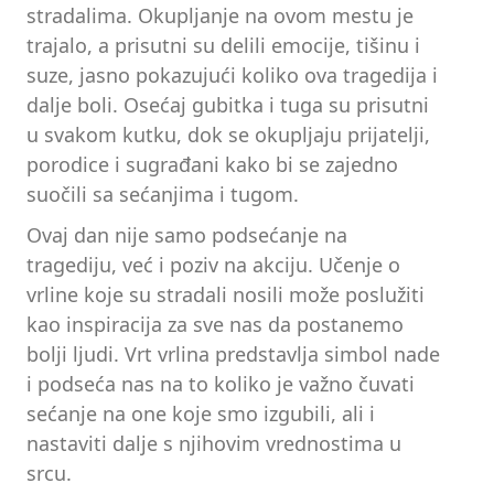
stradalima. Okupljanje na ovom mestu je
trajalo, a prisutni su delili emocije, tišinu i
suze, jasno pokazujući koliko ova tragedija i
dalje boli. Osećaj gubitka i tuga su prisutni
u svakom kutku, dok se okupljaju prijatelji,
porodice i sugrađani kako bi se zajedno
suočili sa sećanjima i tugom.
Ovaj dan nije samo podsećanje na
tragediju, već i poziv na akciju. Učenje o
vrline koje su stradali nosili može poslužiti
kao inspiracija za sve nas da postanemo
bolji ljudi. Vrt vrlina predstavlja simbol nade
i podseća nas na to koliko je važno čuvati
sećanje na one koje smo izgubili, ali i
nastaviti dalje s njihovim vrednostima u
srcu.