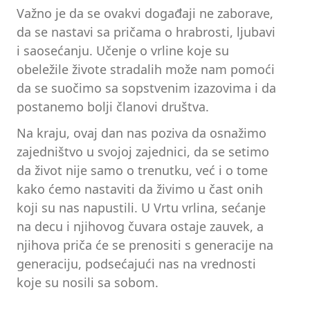
Važno je da se ovakvi događaji ne zaborave,
da se nastavi sa pričama o hrabrosti, ljubavi
i saosećanju. Učenje o vrline koje su
obeležile živote stradalih može nam pomoći
da se suočimo sa sopstvenim izazovima i da
postanemo bolji članovi društva.
Na kraju, ovaj dan nas poziva da osnažimo
zajedništvo u svojoj zajednici, da se setimo
da život nije samo o trenutku, već i o tome
kako ćemo nastaviti da živimo u čast onih
koji su nas napustili. U Vrtu vrlina, sećanje
na decu i njihovog čuvara ostaje zauvek, a
njihova priča će se prenositi s generacije na
generaciju, podsećajući nas na vrednosti
koje su nosili sa sobom.