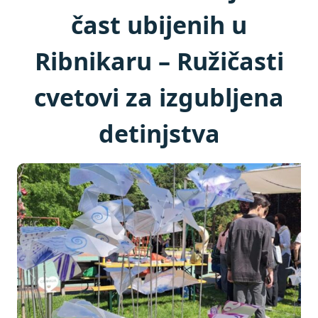
čast ubijenih u
Ribnikaru – Ružičasti
cvetovi za izgubljena
detinjstva