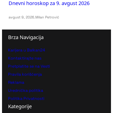
Dnevni horoskop za 9. avgust 2026
avgust 9, 2026
.
Milan Petrović
Brza Navigacija
Karijera u Balkan24
Kontaktirajte nas
Pretplatite se na Vesti
Pravila korišćenja
Reklama
Urednička politika
Politika Privatnosti
Kategorije