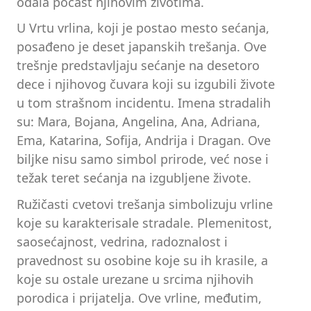
odala počast njihovim životima.
U Vrtu vrlina, koji je postao mesto sećanja,
posađeno je deset japanskih trešanja. Ove
trešnje predstavljaju sećanje na desetoro
dece i njihovog čuvara koji su izgubili živote
u tom strašnom incidentu. Imena stradalih
su: Mara, Bojana, Angelina, Ana, Adriana,
Ema, Katarina, Sofija, Andrija i Dragan. Ove
biljke nisu samo simbol prirode, već nose i
težak teret sećanja na izgubljene živote.
Ružičasti cvetovi trešanja simbolizuju vrline
koje su karakterisale stradale. Plemenitost,
saosećajnost, vedrina, radoznalost i
pravednost su osobine koje su ih krasile, a
koje su ostale urezane u srcima njihovih
porodica i prijatelja. Ove vrline, međutim,