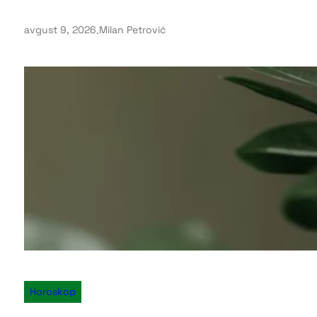
avgust 9, 2026
.
Milan Petrović
Horoskop