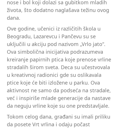
nose i bol koji dolazi sa gubitkom mladih
života, što dodatno naglašava težinu ovog
dana.
Ove godine, učenici iz različitih škola u
Beogradu, Lazarevcu i Pančevu su se
uključili u akciju pod nazivom „Vrlo jato“.
Ova simbolična inicijativa podrazumeva
kreiranje papirnih ptica koje prenose vrline
stradalih širom sveta. Deca su učestvovala
u kreativnoj radionici gde su oslikavala
ptice koje će biti izložene u parku. Ova
aktivnost ne samo da podseća na stradale,
već i inspiriše mlade generacije da nastave
da neguju vrline koje su one predstavljale.
Tokom celog dana, građani su imali priliku
da posete Vrt vrlina i odaju počast