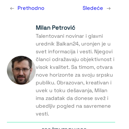
←
Prethodno
Sledeće
→
Milan Petrović
Talentovani novinar i glavni
urednik Balkan24, uronjen je u
svet informacija i vesti. Njegovi
članci odražavaju objektivnost i
visok kvalitet. Sa timom, otvara
nove horizonte za svoju srpsku
publiku. Obrazovan, kreativan i
uvek u toku dešavanja, Milan
ima zadatak da donese svež i
ubedljiv pogled na savremene
vesti.