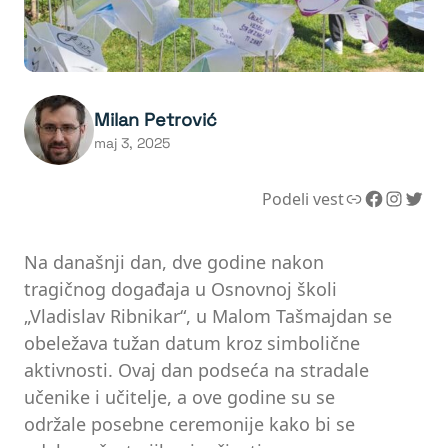
Milan Petrović
maj 3, 2025
Link
Facebook
Instagram
Twitter
Podeli vest
Na današnji dan, dve godine nakon
tragičnog događaja u Osnovnoj školi
„Vladislav Ribnikar“, u Malom Tašmajdan se
obeležava tužan datum kroz simbolične
aktivnosti. Ovaj dan podseća na stradale
učenike i učitelje, a ove godine su se
održale posebne ceremonije kako bi se