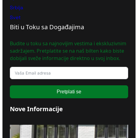
Srbija
Svet
Biti u Toku sa Događajima
Budite u toku sa najnovijim vestima i ekskluzivnim
sadržajem. Pretplatite se na naš bilten kako biste
dobijali sveže informacije direktno u svoj inbox.
Pretplati se
Nove Informacije