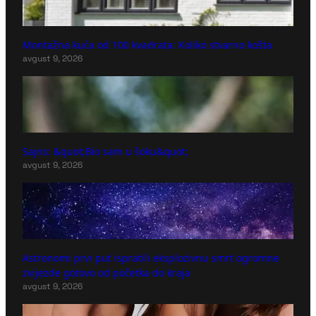
Montažna kuća od 100 kvadrata: Koliko stvarno košta
avgust 9, 2026
Sajns: &quot;Bio sam u šoku&quot;
avgust 9, 2026
Astronomi prvi put ispratili eksplozivnu smrt ogromne
zvijezde gotovo od početka do kraja
avgust 9, 2026