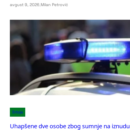
avgust 9, 2026
.
Milan Petrović
Srbija
Uhapšene dve osobe zbog sumnje na iznudu