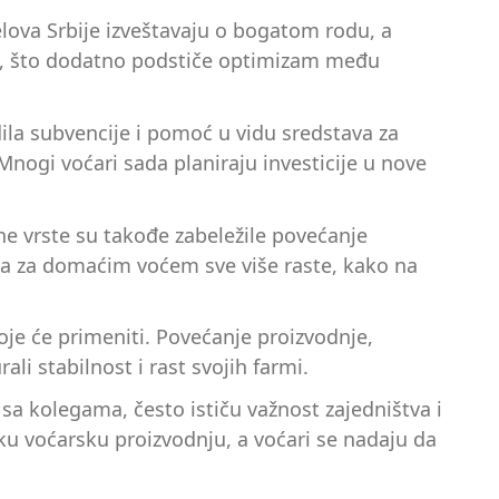
elova Srbije izveštavaju o bogatom rodu, a
ste, što dodatno podstiče optimizam među
ila subvencije i pomoć u vidu sredstava za
nogi voćari sada planiraju investicije u nove
ćne vrste su takođe zabeležile povećanje
žnja za domaćim voćem sve više raste, kako na
oje će primeniti. Povećanje proizvodnje,
li stabilnost i rast svojih farmi.
sa kolegama, često ističu važnost zajedništva i
u voćarsku proizvodnju, a voćari se nadaju da