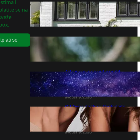
stima i
Montažna kuća od 100
latite se na
kvadrata: Koliko stvarno košta
 sveže
avgust 9, 2026
box.
tplati se
Sajns: &quot;Bio sam u
šoku&quot;
avgust 9, 2026
Astronomi prvi put ispratili
eksplozivnu smrt ogromne
zvijezde gotovo od početka do
kraja
avgust 9, 2026
Od Ovna do Riba: Pogledajte
koja slavna lepotica pripada
baš vašem horoskopskom
znaku
avgust 9, 2026