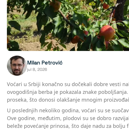
Milan Petrović
jul 8, 2026
Voćari u Srbiji konačno su dočekali dobre vesti 
ovogodišnja berba je pokazala znake poboljšanja. 
proseka, što donosi olakšanje mnogim proizvođa
U poslednjih nekoliko godina, voćari su se suočav
Ove godine, međutim, plodovi su se dobro razvija
beleže povećanje prinosa, što daje nadu za bolju fi