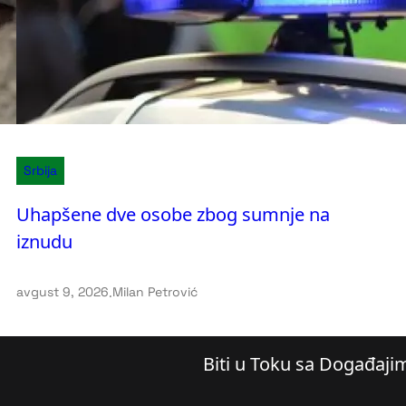
Srbija
Uhapšene dve osobe zbog sumnje na
iznudu
avgust 9, 2026
.
Milan Petrović
Biti u Toku sa Događaji