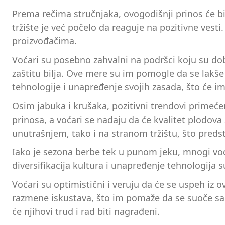
Prema rečima stručnjaka, ovogodišnji prinos će bi
tržište je već počelo da reaguje na pozitivne ves
proizvođačima.
Voćari su posebno zahvalni na podršci koju su do
zaštitu bilja. Ove mere su im pomogle da se lakše
tehnologije i unapređenje svojih zasada, što će i
Osim jabuka i krušaka, pozitivni trendovi primećeni
prinosa, a voćari se nadaju da će kvalitet plodova
unutrašnjem, tako i na stranom tržištu, što predst
Iako je sezona berbe tek u punom jeku, mnogi voća
diversifikacija kultura i unapređenje tehnologija su
Voćari su optimistični i veruju da će se uspeh iz 
razmene iskustava, što im pomaže da se suoče sa 
će njihovi trud i rad biti nagrađeni.