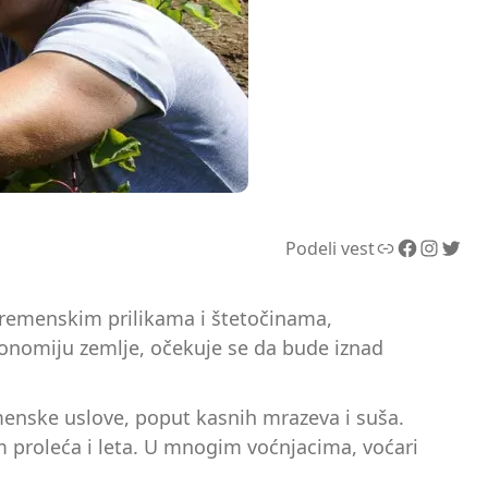
Link
Facebook
Instagram
Twitter
Podeli vest
vremenskim prilikama i štetočinama,
ekonomiju zemlje, očekuje se da bude iznad
menske uslove, poput kasnih mrazeva i suša.
m proleća i leta. U mnogim voćnjacima, voćari