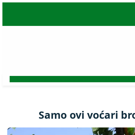
Skoči
na
sadržaj
Auto
Beograd
Srbija
Politika
Ekonomija
Biznis
Hronika
Kultura
Nauk
Samo ovi voćari br