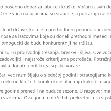
ti posebno dobar za jabuke i kruške. Voćari iz svih d
ti. Cene voća na pijacama su stabilne, a potražnja ra
bili od države, koja je u prethodnom periodu obezbed
 nose sa izazovima koje su doneli prethodni meseci. M
m omogućiti da budu konkurentniji na tržištu.
 su i u proizvodnji trešanja, breskvi i šljiva. Ove vo
 zadovoljiti i najstrože kriterijume potrošača. Potra
avlja dodatnu priliku za srpske voćare.
ri već razmišljaju o sledećoj godini i strategijama k
 neki od ključnih koraka koje planiraju kako bi osigura
ove godine preneti i na buduće sezone. U razgovorima 
izazovima. Ova godina može biti prekretnica za srpsk