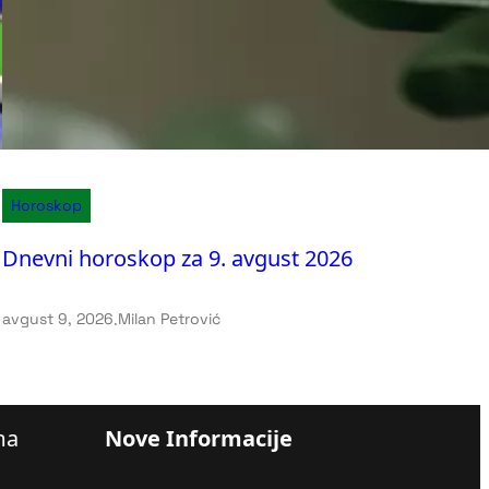
Horoskop
Dnevni horoskop za 9. avgust 2026
avgust 9, 2026
.
Milan Petrović
ma
Nove Informacije