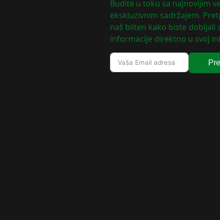
Budite u toku sa najnovijim ve
ekskluzivnim sadržajem. Pretp
naš bilten kako biste dobijali
informacije direktno u svoj in
Pre