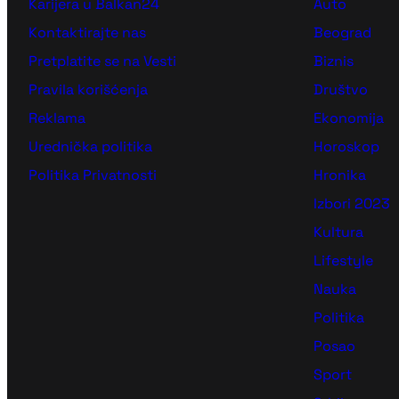
Karijera u Balkan24
Auto
Kontaktirajte nas
Beograd
Pretplatite se na Vesti
Biznis
Pravila korišćenja
Društvo
Reklama
Ekonomija
Urednička politika
Horoskop
Politika Privatnosti
Hronika
Izbori 2023
Kultura
Lifestyle
Nauka
Politika
Posao
Sport