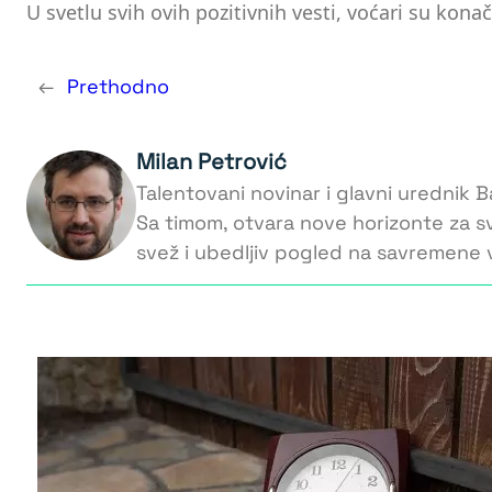
U svetlu svih ovih pozitivnih vesti, voćari su ko
←
Prethodno
Milan Petrović
Talentovani novinar i glavni urednik Ba
Sa timom, otvara nove horizonte za s
svež i ubedljiv pogled na savremene v