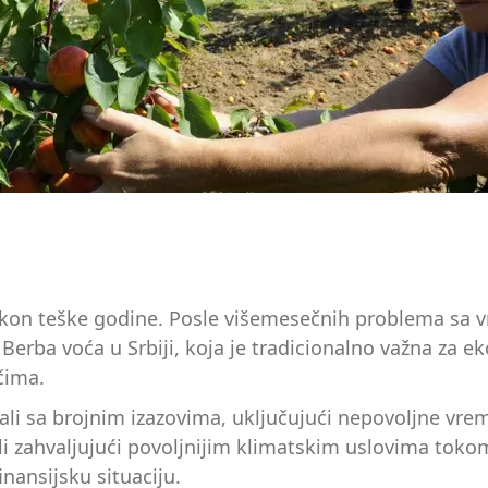
nakon teške godine. Posle višemesečnih problema sa 
Berba voća u Srbiji, koja je tradicionalno važna za 
čima.
ali sa brojnim izazovima, uključujući nepovoljne vre
li zahvaljujući povoljnijim klimatskim uslovima toko
nansijsku situaciju.