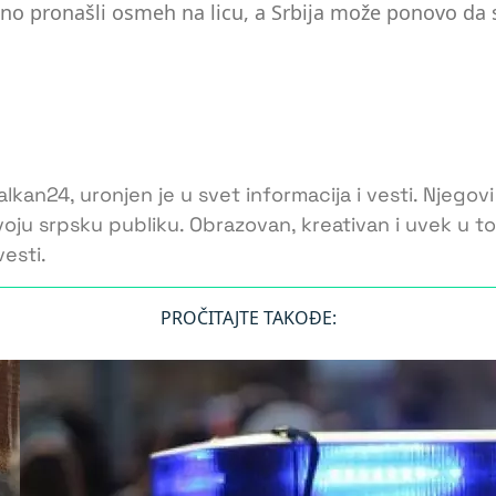
načno pronašli osmeh na licu, a Srbija može ponovo da
lkan24, uronjen je u svet informacija i vesti. Njegovi
voju srpsku publiku. Obrazovan, kreativan i uvek u 
esti.
PROČITAJTE TAKOĐE: