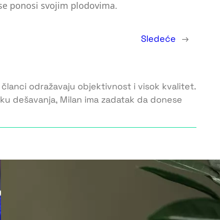
 se ponosi svojim plodovima.
Sledeće
→
 članci odražavaju objektivnost i visok kvalitet.
toku dešavanja, Milan ima zadatak da donese