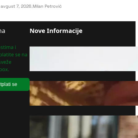
avgust 7, 2026
.
Milan Petrović
ma
Nove Informacije
stima i
Nikolas Rej, reditelj koji je
latite se na
otkrio DŽejmsa Dina, došao u
 sveže
Kan zbog mene
box.
avgust 7, 2026
Tri dana trajala potraga za
tplati se
devojčicom, poznato gde je
bila i u kakvom je stanju
avgust 7, 2026
Pametne naočare pred novim
ograničenjima
avgust 7, 2026