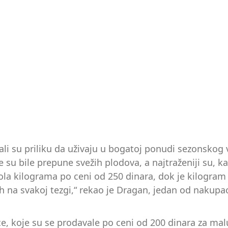
mali su priliku da uživaju u bogatoj ponudi sezonskog
 su bile prepune svežih plodova, a najtraženiji su, k
ola kilograma po ceni od 250 dinara, dok je kilogram
a svakoj tezgi,“ rekao je Dragan, jedan od nakupaca. 
ce, koje su se prodavale po ceni od 200 dinara za mal