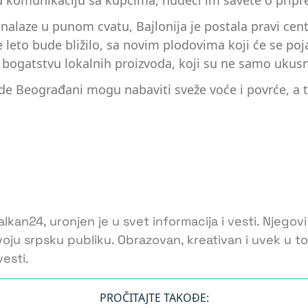
u komunikaciju sa kupcima, nudeći im savete o pripre
laze u punom cvatu, Bajlonija je postala pravi centa
e leto bude bližilo, sa novim plodovima koji će se po
 bogatstvu lokalnih proizvoda, koji su ne samo ukusni,
 gde Beograđani mogu nabaviti sveže voće i povrće, a 
lkan24, uronjen je u svet informacija i vesti. Njegovi
voju srpsku publiku. Obrazovan, kreativan i uvek u 
esti.
PROČITAJTE TAKOĐE: