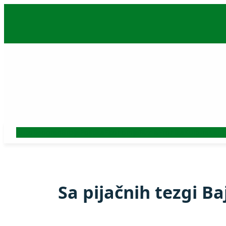
Skoči
na
sadržaj
Auto
Beograd
Srbija
Politika
Ekonomija
Biznis
Hronika
Kultura
Nauk
Sa pijačnih tezgi Ba