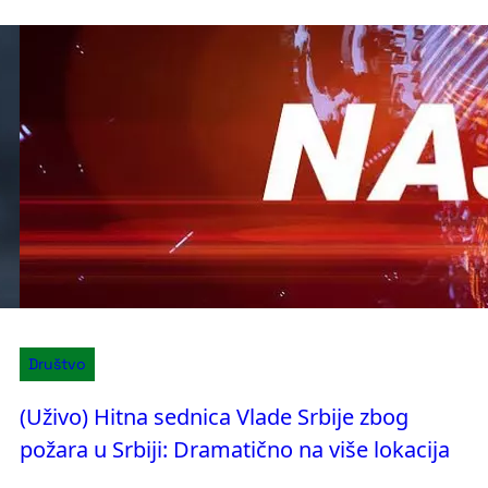
Društvo
(Uživo) Hitna sednica Vlade Srbije zbog
požara u Srbiji: Dramatično na više lokacija