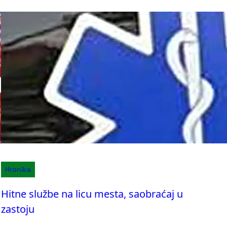
Hronika
Hitne službe na licu mesta, saobraćaj u
zastoju