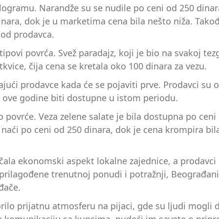
logramu. Narandže su se nudile po ceni od 250 dinara
ara, dok je u marketima cena bila nešto niža. Takođe,
i od prodavca.
i tipovi povrća. Svež paradajz, koji je bio na svakoj t
tkvice, čija cena se kretala oko 100 dinara za vezu.
tajući prodavce kada će se pojaviti prve. Prodavci su 
 ove godine biti dostupne u istom periodu.
o povrće. Veza zelene salate je bila dostupna po cen
 naći po ceni od 250 dinara, dok je cena krompira bil
la ekonomski aspekt lokalne zajednice, a prodavci s
prilagođene trenutnoj ponudi i potražnji, Beograđani
đače.
rilo prijatnu atmosferu na pijaci, gde su ljudi mogli