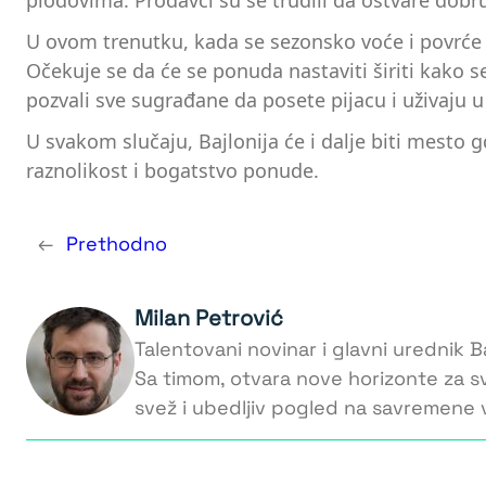
plodovima. Prodavci su se trudili da ostvare dobr
U ovom trenutku, kada se sezonsko voće i povrće na
Očekuje se da će se ponuda nastaviti širiti kako s
pozvali sve sugrađane da posete pijacu i uživaju u
U svakom slučaju, Bajlonija će i dalje biti mesto
raznolikost i bogatstvo ponude.
←
Prethodno
Milan Petrović
Talentovani novinar i glavni urednik Ba
Sa timom, otvara nove horizonte za s
svež i ubedljiv pogled na savremene v