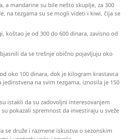
, a mandarine su bile nešto skuplje, za 300
 na tezgama su se mogli videti i kiwi, čija se
ezgi, koštao je od 300 do 600 dinara, zavisno od
objasnili da se trešnje obično pojavljuju oko
i od oko 100 dinara, dok je kilogram krastavca
a jedinstvena na svim tezgama, iznosila je 150
u istakli da su zadovoljni interesovanjem
 su pokazali spremnost da investiraju u sveže
 da se druže i razmene iskustva o sezonskim