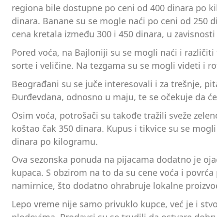
regiona bile dostupne po ceni od 400 dinara po ki
dinara. Banane su se mogle naći po ceni od 250 din
cena kretala između 300 i 450 dinara, u zavisnost
Pored voća, na Bajloniji su se mogli naći i različit
sorte i veličine. Na tezgama su se mogli videti i ro
Beograđani su se juče interesovali i za trešnje, pi
Đurđevdana, odnosno u maju, te se očekuje da će
Osim voća, potrošači su takođe tražili sveže zelen
koštao čak 350 dinara. Kupus i tikvice su se mogli
dinara po kilogramu.
Ova sezonska ponuda na pijacama dodatno je ojača
kupaca. S obzirom na to da su cene voća i povrća 
namirnice, što dodatno ohrabruje lokalne proizvo
Lepo vreme nije samo privuklo kupce, već je i stvo