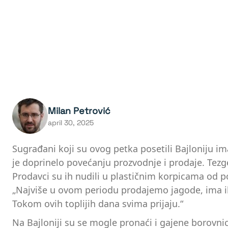
Milan Petrović
april 30, 2025
Sugrađani koji su ovog petka posetili Bajloniju i
je doprinelo povećanju prozvodnje i prodaje. Tezge
Prodavci su ih nudili u plastičnim korpicama od p
„Najviše u ovom periodu prodajemo jagode, ima ih n
Tokom ovih toplijih dana svima prijaju.“
Na Bajloniji su se mogle pronaći i gajene borovni