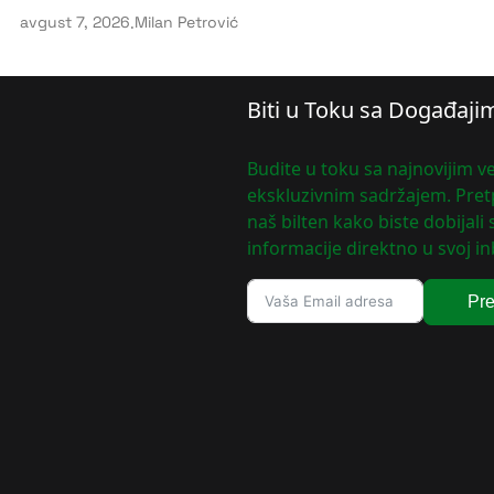
avgust 7, 2026
.
Milan Petrović
Biti u Toku sa Događaji
Budite u toku sa najnovijim ve
ekskluzivnim sadržajem. Pretp
naš bilten kako biste dobijali
informacije direktno u svoj in
Pre