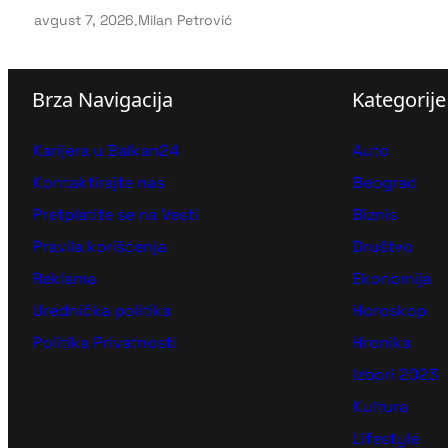
avgust 7, 2026
.
Milan Petrović
Brza Navigacija
Kategorije
Karijera u Balkan24
Auto
Kontaktirajte nas
Beograd
Pretplatite se na Vesti
Biznis
Pravila korišćenja
Društvo
Reklama
Ekonomija
Urednička politika
Horoskop
Politika Privatnosti
Hronika
Izbori 2023
Kultura
Lifestyle