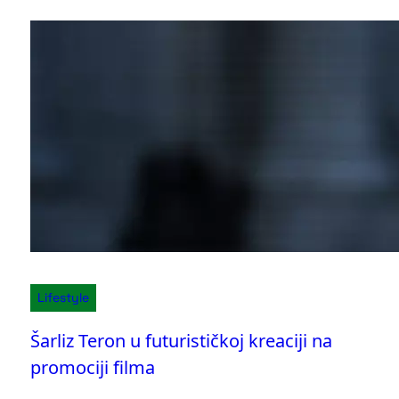
Lifestyle
Šarliz Teron u futurističkoj kreaciji na
promociji filma