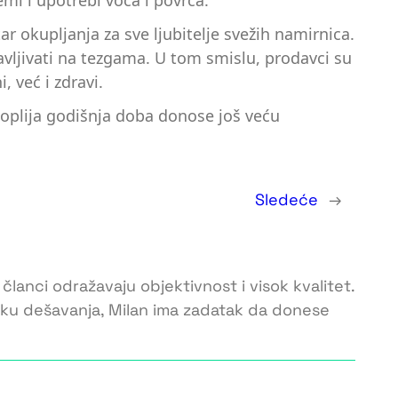
mi i upotrebi voća i povrća.
r okupljanja za sve ljubitelje svežih namirnica.
javljivati na tezgama. U tom smislu, prodavci su
 već i zdravi.
toplija godišnja doba donose još veću
Sledeće
→
 članci odražavaju objektivnost i visok kvalitet.
toku dešavanja, Milan ima zadatak da donese