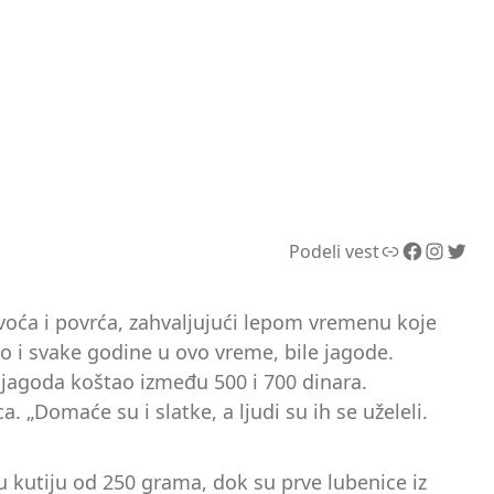
Link
Facebook
Instagram
Twitter
Podeli vest
 voća i povrća, zahvaljujući lepom vremenu koje
ao i svake godine u ovo vreme, bile jagode.
 jagoda koštao između 500 i 700 dinara.
„Domaće su i slatke, a ljudi su ih se uželeli.
u kutiju od 250 grama, dok su prve lubenice iz