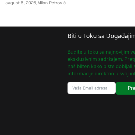
avgust 6, 2026
.
Milan Petrović
Biti u Toku sa Događaji
Budite u toku sa najnovijim ve
ekskluzivnim sadržajem. Pretp
naš bilten kako biste dobijali
informacije direktno u svoj in
Pre