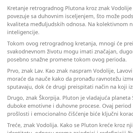
Kretanje retrogradnog Plutona kroz znak Vodolije
povezuje sa duhovnim isceljenjem, što može podst
kvaliteta međuljudskih odnosa. Na kolektivnom ni
inteligencije.
Tokom ovog retrogradnog kretanja, mnogi će preis
svakodnevnom životu mogu imati značajan, dugoro
posebno snažne promene tokom ovog perioda.
Prvo, znak Lav. Kao znak naspram Vodolije, Lavov
moraće da nauče kako da pronađu ravnotežu između
sputavaju, dok će drugi preispitati način na koji i
Drugo, znak Škorpija. Pluton je vladajuća planeta 
duboke emotivne i duhovne procese. Ovaj period m
prošlosti i emocionalno čišćenje biće ključni kora
Treće, znak Vodolija. Kako se Pluton kreće kroz nj