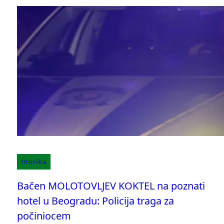
Hronika
Bačen MOLOTOVLJEV KOKTEL na poznati
hotel u Beogradu: Policija traga za
počiniocem