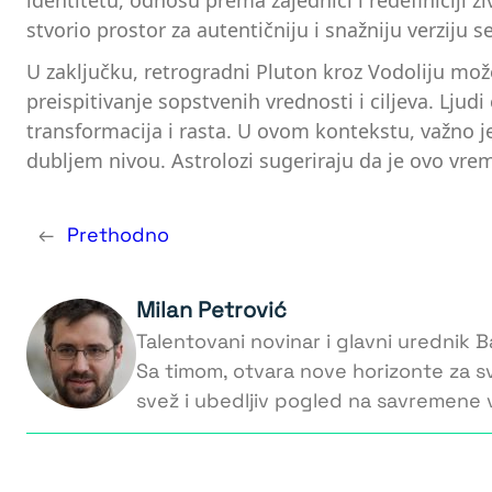
identitetu, odnosu prema zajednici i redefiniciji ži
stvorio prostor za autentičniju i snažniju verziju s
U zaključku, retrogradni Pluton kroz Vodoliju mož
preispitivanje sopstvenih vrednosti i ciljeva. Lju
transformacija i rasta. U ovom kontekstu, važno 
dubljem nivou. Astrolozi sugeriraju da je ovo vr
←
Prethodno
Milan Petrović
Talentovani novinar i glavni urednik Ba
Sa timom, otvara nove horizonte za s
svež i ubedljiv pogled na savremene v