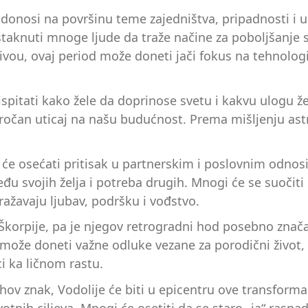
 donosi na površinu teme zajedništva, pripadnosti i 
aknuti mnoge ljude da traže načine za poboljšanje sv
vou, ovaj period može doneti jači fokus na tehnologi
pitati kako žele da doprinose svetu i kakvu ulogu že
čan uticaj na našu budućnost. Prema mišljenju astro
i će osećati pritisak u partnerskim i poslovnim odn
 svojih želja i potreba drugih. Mnogi će se suočiti
zražavaju ljubav, podršku i vođstvo.
Škorpije, pa je njegov retrogradni hod posebno značaj
ože doneti važne odluke vezane za porodični život, 
ci ka ličnom rastu.
ihov znak, Vodolije će biti u epicentru ove transforma