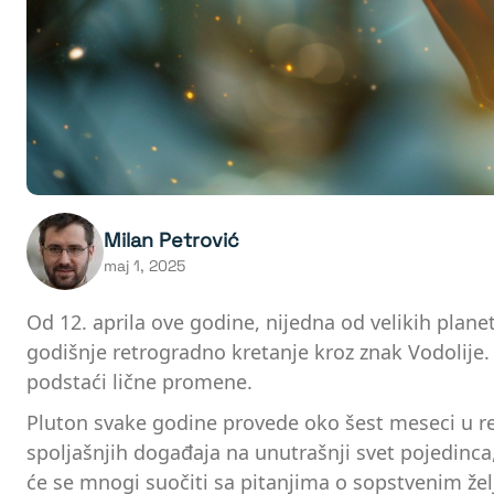
Milan Petrović
maj 1, 2025
Od 12. aprila ove godine, nijedna od velikih plane
godišnje retrogradno kretanje kroz znak Vodolije.
podstaći lične promene.
Pluton svake godine provede oko šest meseci u r
spoljašnjih događaja na unutrašnji svet pojedinca,
će se mnogi suočiti sa pitanjima o sopstvenim že