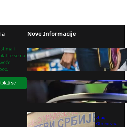
ma
Nove Informacije
stima i
Pametno planiraj početak nove
latite se na
školske godine!
 sveže
avgust 6, 2026
box.
EKSPLOZIJA NA ZVEZDARI:
tplati se
Oštećena fasada zgrade i tri
automobila
avgust 6, 2026
Izmene saobraćaja zbog
radova na putu Ub-Obrenovac