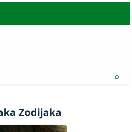
Search
naka Zodijaka