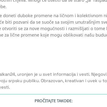
votnih ciljeva. Mnogi će osetiti da se staro „ja“ raspad
ebe.
e doneti duboke promene na ličnom i kolektivnom nivo
di će biti pozvani da se suoče sa svojim unutrašnjim 
je otvoriti se za nove mogućnosti i razmišljati o to
eme za lične promene koje mogu oblikovati našu budu
lkan24, uronjen je u svet informacija i vesti. Njegovi
voju srpsku publiku. Obrazovan, kreativan i uvek u 
esti.
PROČITAJTE TAKOĐE: