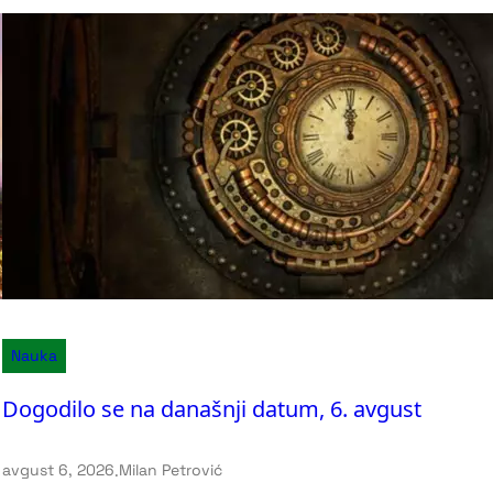
Nauka
Dogodilo se na današnji datum, 6. avgust
avgust 6, 2026
.
Milan Petrović