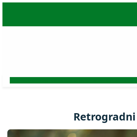
Skoči
na
sadržaj
Auto
Beograd
Srbija
Politika
Ekonomija
Biznis
Hronika
Kultura
Nauk
Retrogradni 