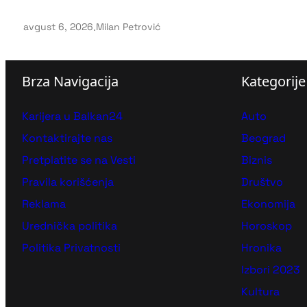
avgust 6, 2026
.
Milan Petrović
Brza Navigacija
Kategorije
Karijera u Balkan24
Auto
Kontaktirajte nas
Beograd
Pretplatite se na Vesti
Biznis
Pravila korišćenja
Društvo
Reklama
Ekonomija
Urednička politika
Horoskop
Politika Privatnosti
Hronika
Izbori 2023
Kultura