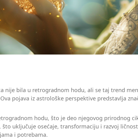
ta nije bila u retrogradnom hodu, ali se taj trend me
 Ova pojava iz astrološke perspektive predstavlja zna
etrogradnom hodu, što je deo njegovog prirodnog ci
 što uključuje osećaje, transformaciju i razvoj lično
ljama i potrebama.