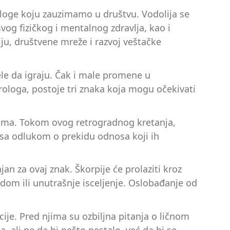
uloge koju zauzimamo u društvu. Vodolija se
og fizičkog i mentalnog zdravlja, kao i
ju, društvene mreže i razvoj veštačke
le da igraju. Čak i male promene u
loga, postoje tri znaka koja mogu očekivati
osima. Tokom ovog retrogradnog kretanja,
 sa odlukom o prekidu odnosa koji ih
an za ovaj znak. Škorpije će prolaziti kroz
dom ili unutrašnje isceljenje. Oslobađanje od
cije. Pred njima su ozbiljna pitanja o ličnom