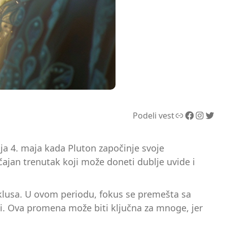
Link
Facebook
Instagram
Twitter
Podeli vest
nja 4. maja kada Pluton započinje svoje
čajan trenutak koji može doneti dublje uvide i
klusa. U ovom periodu, fokus se premešta sa
sti. Ova promena može biti ključna za mnoge, jer