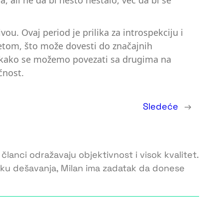
a, ali ne da bi nešto nestalo, već da bi se
u. Ovaj period je prilika za introspekciju i
svetom, što može dovesti do značajnih
me kako se možemo povezati sa drugima na
ćnost.
Sledeće
→
 članci odražavaju objektivnost i visok kvalitet.
toku dešavanja, Milan ima zadatak da donese