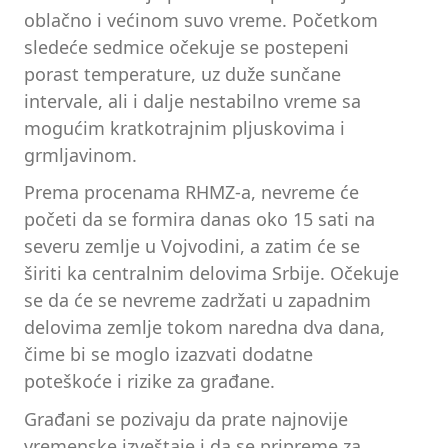
oblačno i većinom suvo vreme. Početkom
sledeće sedmice očekuje se postepeni
porast temperature, uz duže sunčane
intervale, ali i dalje nestabilno vreme sa
mogućim kratkotrajnim pljuskovima i
grmljavinom.
Prema procenama RHMZ-a, nevreme će
početi da se formira danas oko 15 sati na
severu zemlje u Vojvodini, a zatim će se
širiti ka centralnim delovima Srbije. Očekuje
se da će se nevreme zadržati u zapadnim
delovima zemlje tokom naredna dva dana,
čime bi se moglo izazvati dodatne
poteškoće i rizike za građane.
Građani se pozivaju da prate najnovije
vremenske izveštaje i da se pripreme za