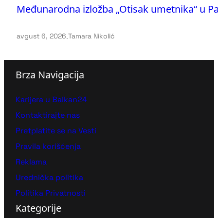
Međunarodna izložba „Otisak umetnika“ u Pavi
avgust 6, 2026
.
Tamara Nikolić
Brza Navigacija
Karijera u Balkan24
Kontaktirajte nas
Pretplatite se na Vesti
Pravila korišćenja
Reklama
Urednička politika
Politika Privatnosti
Kategorije