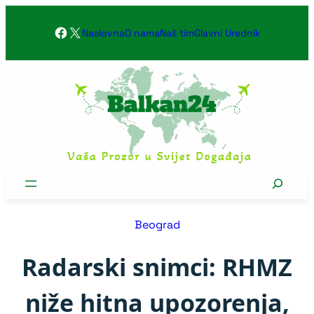
Skoči
Facebook
X
na
Naslovna
O nama
Naš tim
Glavni Urednik
sadržaj
Search
Beograd
Radarski snimci: RHMZ
niže hitna upozorenja,