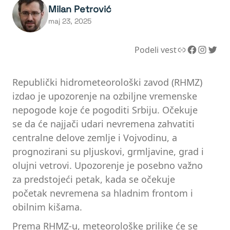
Milan Petrović
maj 23, 2025
Link
Facebook
Instagram
Twitter
Podeli vest
Republički hidrometeorološki zavod (RHMZ)
izdao je upozorenje na ozbiljne vremenske
nepogode koje će pogoditi Srbiju. Očekuje
se da će najjači udari nevremena zahvatiti
centralne delove zemlje i Vojvodinu, a
prognozirani su pljuskovi, grmljavine, grad i
olujni vetrovi. Upozorenje je posebno važno
za predstojeći petak, kada se očekuje
početak nevremena sa hladnim frontom i
obilnim kišama.
Prema RHMZ-u, meteorološke prilike će se